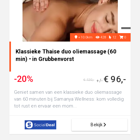
+10.0km
428
12
0
Klassieke Thaise duo oliemassage (60
min) • in Grubbenvorst
-20%
€ 96,-
€ 120,-
+/-
Geniet samen van een klassieke duo oliemassage
van 60 minuten bij Samanya Wellness: kom volledig
tot rust en ervaar een mom...
Bekijk