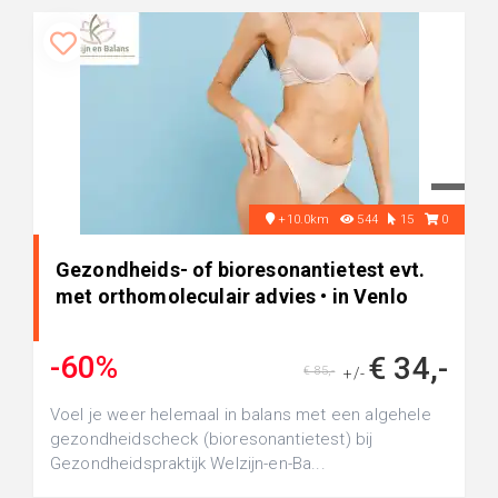
+10.0km
544
15
0
Gezondheids- of bioresonantietest evt.
met orthomoleculair advies • in Venlo
-60%
€ 34,-
€ 85,-
+/-
Voel je weer helemaal in balans met een algehele
gezondheidscheck (bioresonantietest) bij
Gezondheidspraktijk Welzijn-en-Ba...