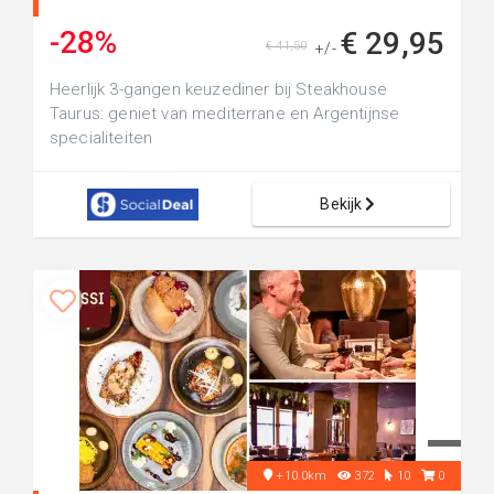
-28%
€ 29,95
€ 41,50
+/-
Heerlijk 3-gangen keuzediner bij Steakhouse
Taurus: geniet van mediterrane en Argentijnse
specialiteiten
Bekijk
+10.0km
372
10
0