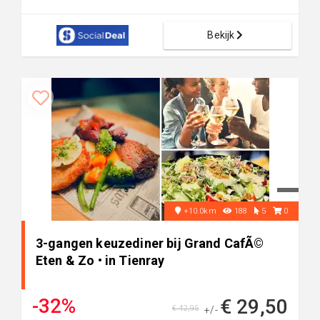
Bekijk
+10.0km
188
5
0
3-gangen keuzediner bij Grand CafÃ©
Eten & Zo • in Tienray
-32%
€ 29,50
€ 42,95
+/-