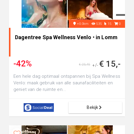
+0.0km
535
15
0
Dagentree Spa Wellness Venlo • in Lomm
-42%
€ 15,-
€ 25,45
+/-
Een hele dag optimaal ontspannen bij Spa Wellness
Venlo: maak gebruik van alle saunafaciliteiten en
geniet van de ruimte en...
Bekijk