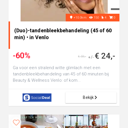
+10.0km
150
4
0
(Duo)-tandenbleekbehandeling (45 of 60
min) • in Venlo
-60%
€ 24,-
€ 59,-
+/-
Ga voor een stralend witte glimlach met een
tandenbleekbehandeling van 45 of 60 minuten bij
Beauty & Wellness Venlo: of kom...
Bekijk