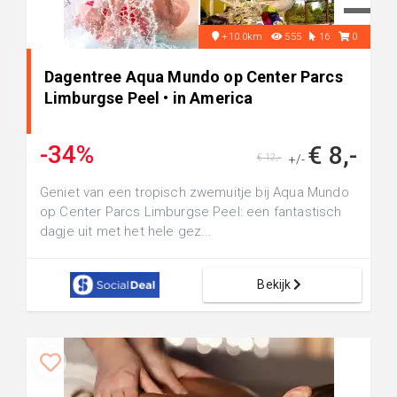
+10.0km
555
16
0
Dagentree Aqua Mundo op Center Parcs
Limburgse Peel • in America
-34%
€ 8,-
€ 12,-
+/-
Geniet van een tropisch zwemuitje bij Aqua Mundo
op Center Parcs Limburgse Peel: een fantastisch
dagje uit met het hele gez...
Bekijk