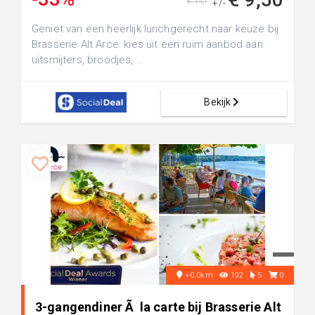
€ 14,-
+/-
Geniet van een heerlijk lunchgerecht naar keuze bij
Brasserie Alt Arce: kies uit een ruim aanbod aan
uitsmijters, broodjes,...
Bekijk
+0.0km
192
5
0
3-gangendiner Ã la carte bij Brasserie Alt