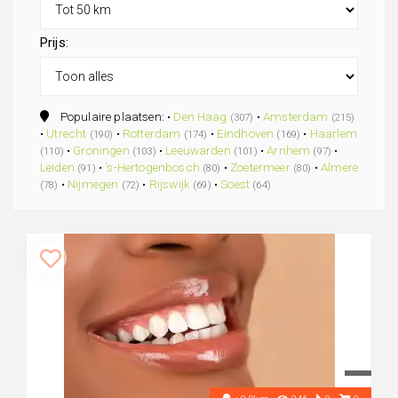
Prijs:
Populaire plaatsen: •
Den Haag
•
Amsterdam
(307)
(215)
•
Utrecht
•
Rotterdam
•
Eindhoven
•
Haarlem
(190)
(174)
(169)
•
Groningen
•
Leeuwarden
•
Arnhem
•
(110)
(103)
(101)
(97)
Leiden
•
's-Hertogenbosch
•
Zoetermeer
•
Almere
(91)
(80)
(80)
•
Nijmegen
•
Rijswijk
•
Soest
(78)
(72)
(69)
(64)