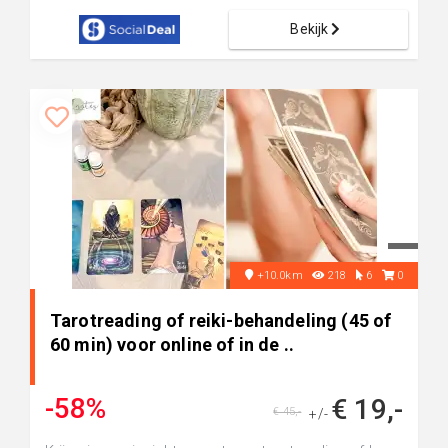
Bekijk
+10.0km
218
6
0
Tarotreading of reiki-behandeling (45 of
60 min) voor online of in de ..
-58%
€ 19,-
€ 45,-
+/-