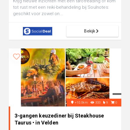
Krijg nieuwe inzichten met een tarotreading of kom
tot rust met een reiki-behandeling bij Soulnotes:
geschikt voor zowel on...
Bekijk
+10.0km
333
9
0
3-gangen keuzediner bij Steakhouse
Taurus • in Velden