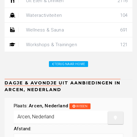
Uit Eten & Drinken
2116
Wateractiviteiten
104
Wellness & Sauna
691
Workshops & Trainingen
121
TERUG NAAR: HOME
Plaats:
Arcen, Nederland
WISSEN
Afstand: