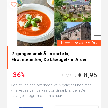
+0.0km
286
6
0
2-gangenlunch Ã la carte bij
Graanbranderij De IJsvogel • in Arcen
-36%
€ 8,95
€ 13,95
+/-
Geniet van een overheerlijke 2-gangenlunch met
vrije keuze van de kaart bij Graanbranderij De
IJsvogel: begin met een smaak...