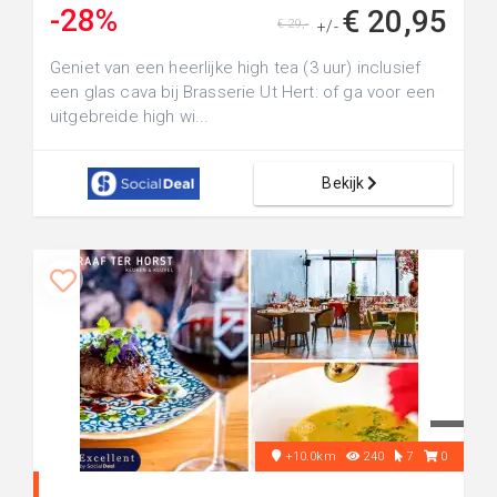
-28%
€ 20,95
€ 29,-
+/-
Geniet van een heerlijke high tea (3 uur) inclusief
een glas cava bij Brasserie Ut Hert: of ga voor een
uitgebreide high wi...
Bekijk
+10.0km
240
7
0