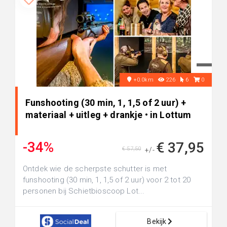
+0.0km
226
6
0
Funshooting (30 min, 1, 1,5 of 2 uur) +
materiaal + uitleg + drankje • in Lottum
-34%
€ 37,95
€ 57,50
+/-
Ontdek wie de scherpste schutter is met
funshooting (30 min, 1, 1,5 of 2 uur) voor 2 tot 20
personen bij Schietbioscoop Lot...
Bekijk