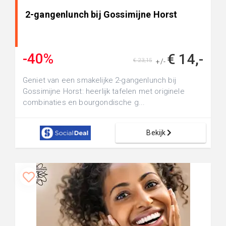
2-gangenlunch bij Gossimijne Horst
-40%
€ 14,-
€ 23,15
+/-
Geniet van een smakelijke 2-gangenlunch bij
Gossimijne Horst: heerlijk tafelen met originele
combinaties en bourgondische g...
Bekijk