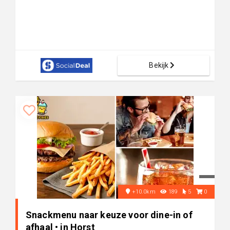
Bekijk
+10.0km
189
5
0
Snackmenu naar keuze voor dine-in of
afhaal • in Horst