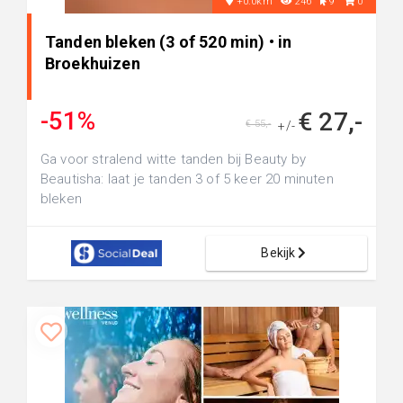
+0.0km
246
9
0
Tanden bleken (3 of 520 min) • in
Broekhuizen
-51%
€ 27,-
€ 55,-
+/-
Ga voor stralend witte tanden bij Beauty by
Beautisha: laat je tanden 3 of 5 keer 20 minuten
bleken
Bekijk