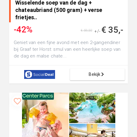
Wisselende soep van de dag +
chateaubriand (500 gram) + verse
frietjes..
-42%
€ 35,-
€ 59,50
+/-
Geniet van een fijne avond met een 2-gangendiner
bij Graaf ter Horst: smul van een heerlijke soep van
de dag en malse chate...
Bekijk