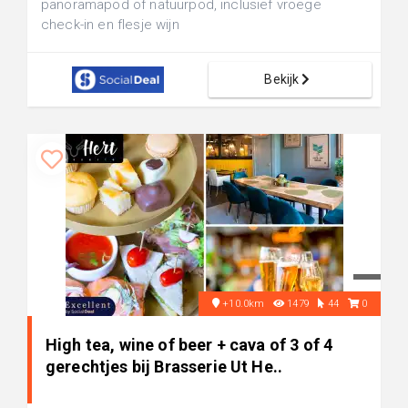
panoramapod of natuurpod, inclusief vroege
check-in en flesje wijn
Bekijk
+10.0km
1479
44
0
High tea, wine of beer + cava of 3 of 4
gerechtjes bij Brasserie Ut He..