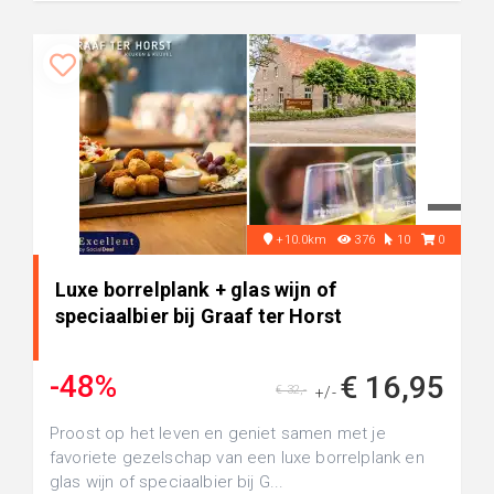
+10.0km
376
10
0
Luxe borrelplank + glas wijn of
speciaalbier bij Graaf ter Horst
-48%
€ 16,95
€ 32,-
+/-
Proost op het leven en geniet samen met je
favoriete gezelschap van een luxe borrelplank en
glas wijn of speciaalbier bij G...