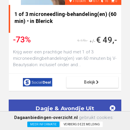
+10.0km
617
16
0
1 of 3 microneedling-behandeling(en) (60
min) • in Blerick
-73%
€ 49,-
€ 179,-
+/-
Krijg weer een prachtige huid met 1 of 3
microneedlingbehandeling(en) van 60 minuten bij V-
Beautysalon: inclusief onder and...
Bekijk
Dagje & Avondje Uit
Aanbiedingen in je mailbox!
Dagaanbiedingen-overzicht.nl
gebruikt cookies:
Geen spam meer. Ontvang alléén
Dagje &
MEER INFORMATIE
VERBERG DEZE MELDING