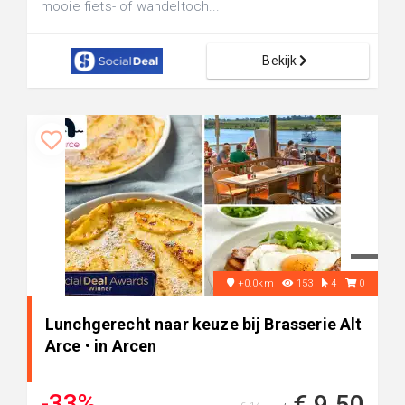
mooie fiets- of wandeltoch...
Bekijk
+0.0km
153
4
0
Lunchgerecht naar keuze bij Brasserie Alt
Arce • in Arcen
-33%
€ 9,50