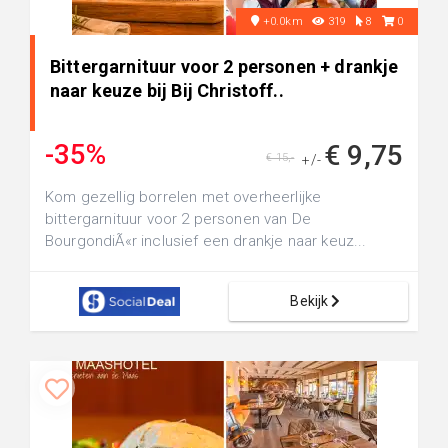
+0.0km
319
8
0
Bittergarnituur voor 2 personen + drankje
naar keuze bij Bij Christoff..
-35%
€ 9,75
€ 15,-
+/-
Kom gezellig borrelen met overheerlijke
bittergarnituur voor 2 personen van De
BourgondiÃ«r inclusief een drankje naar keuz...
Bekijk