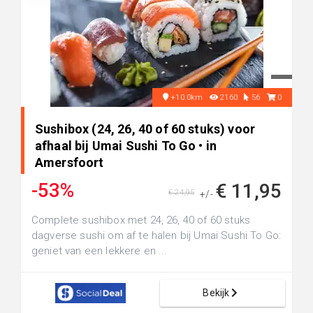
+10.0km
2160
56
0
Sushibox (24, 26, 40 of 60 stuks) voor
afhaal bij Umai Sushi To Go • in
Amersfoort
-53%
€ 11,95
€ 24,95
+/-
Complete sushibox met 24, 26, 40 of 60 stuks
dagverse sushi om af te halen bij Umai Sushi To Go:
geniet van een lekkere en ...
Bekijk