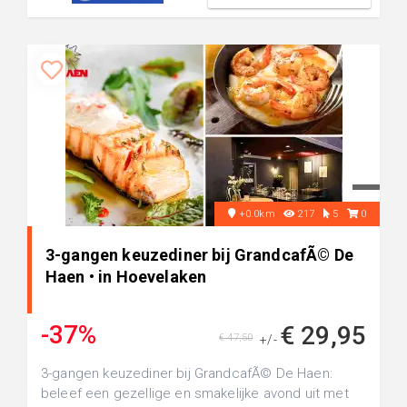
+0.0km
217
5
0
3-gangen keuzediner bij GrandcafÃ© De
Haen • in Hoevelaken
-37%
€ 29,95
€ 47,50
+/-
3-gangen keuzediner bij GrandcafÃ© De Haen:
beleef een gezellige en smakelijke avond uit met