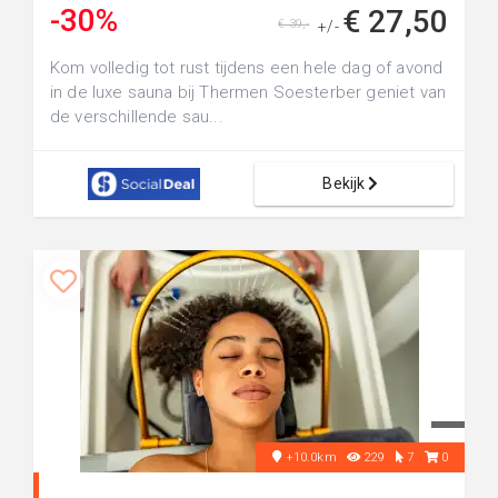
-30%
€ 27,50
€ 39,-
+/-
Kom volledig tot rust tijdens een hele dag of avond
in de luxe sauna bij Thermen Soesterber geniet van
de verschillende sau...
Bekijk
+10.0km
229
7
0