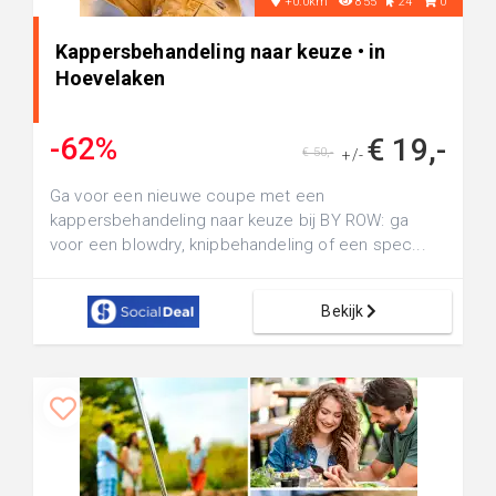
+0.0km
855
24
0
Kappersbehandeling naar keuze • in
Hoevelaken
-62%
€ 19,-
€ 50,-
+/-
Ga voor een nieuwe coupe met een
kappersbehandeling naar keuze bij BY ROW: ga
voor een blowdry, knipbehandeling of een spec...
Bekijk