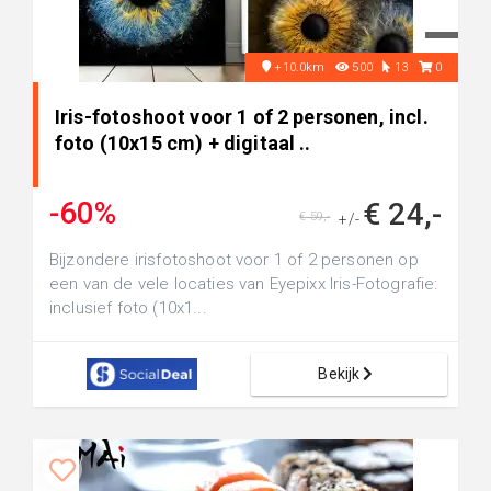
+10.0km
500
13
0
Iris-fotoshoot voor 1 of 2 personen, incl.
foto (10x15 cm) + digitaal ..
-60%
€ 24,-
€ 59,-
+/-
Bijzondere irisfotoshoot voor 1 of 2 personen op
een van de vele locaties van Eyepixx Iris-Fotografie:
inclusief foto (10x1...
Bekijk