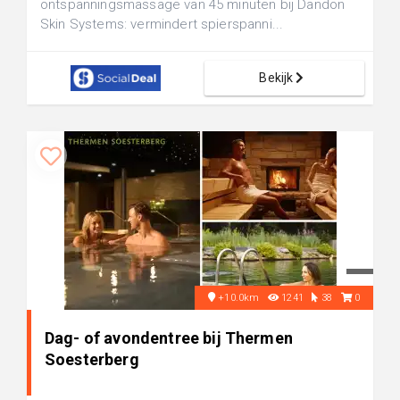
ontspanningsmassage van 45 minuten bij Dandon
Skin Systems: vermindert spierspanni...
Bekijk
+10.0km
1241
38
0
Dag- of avondentree bij Thermen
Soesterberg