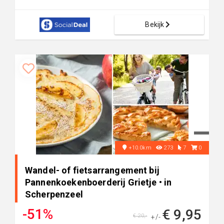
Bekijk
+10.0km
273
7
0
Wandel- of fietsarrangement bij
Pannenkoekenboerderij Grietje • in
Scherpenzeel
-51%
€ 9,95
€ 20,-
+/-