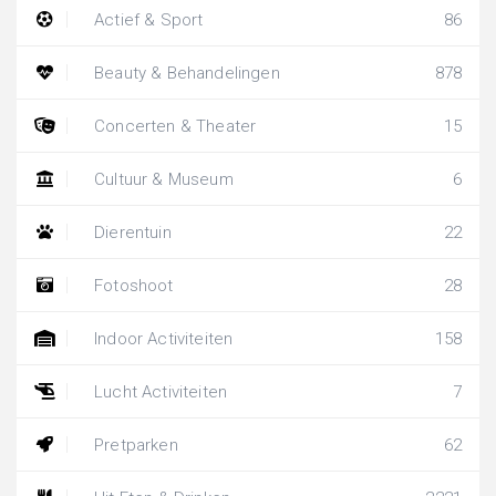
Actief & Sport
86
Beauty & Behandelingen
878
Concerten & Theater
15
Cultuur & Museum
6
Dierentuin
22
Fotoshoot
28
Indoor Activiteiten
158
Lucht Activiteiten
7
Pretparken
62