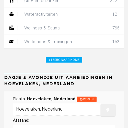
Uit Eten & Drinken
2221
Wateractiviteiten
121
Wellness & Sauna
766
Workshops & Trainingen
153
TERUG NAAR: HOME
Plaats:
Hoevelaken, Nederland
WISSEN
Afstand: