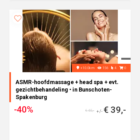
+10.0km
156
4
0
ASMR-hoofdmassage + head spa + evt.
gezichtbehandeling • in Bunschoten-
Spakenburg
-40%
€ 39,-
€ 65,-
+/-