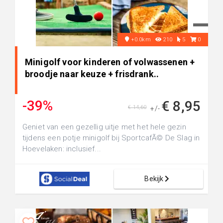
+0.0km
210
5
0
Minigolf voor kinderen of volwassenen +
broodje naar keuze + frisdrank..
-39%
€ 8,95
€ 14,60
+/-
Geniet van een gezellig uitje met het hele gezin
tijdens een potje minigolf bij SportcafÃ© De Slag in
Hoevelaken: inclusief...
Bekijk