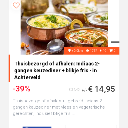
+0.0km
1757
19
0
Thuisbezorgd of afhalen: Indiaas 2-
gangen keuzediner + blikje fris • in
Achterveld
-39%
€ 14,95
€ 24,40
+/-
Thuisbezorgd of afhalen: uitgebreid Indiaas 2-
gangen keuzediner met vlees en vegetarische
gerechten, inclusief blikje fris ...