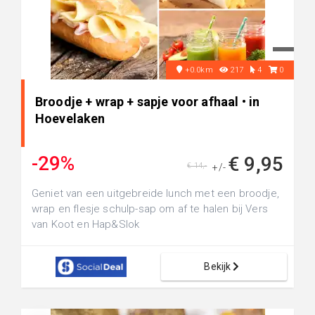
+0.0km
217
4
0
Broodje + wrap + sapje voor afhaal • in
Hoevelaken
-29%
€ 9,95
€ 14,-
+/-
Geniet van een uitgebreide lunch met een broodje,
wrap en flesje schulp-sap om af te halen bij Vers
van Koot en Hap&Slok
Bekijk