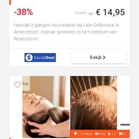
-38%
€ 14,95
€ 23,90
+/-
Heerlijk 3-gangen keuzediner bij Lale Grillhouse in
Amersfoort: culinair genieten in het centrum van
Amersfoort
Bekijk
+10.0km
453
12
0