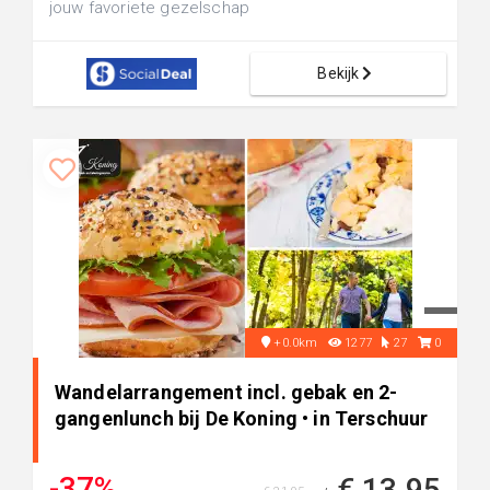
jouw favoriete gezelschap
Bekijk
+0.0km
1277
27
0
Wandelarrangement incl. gebak en 2-
gangenlunch bij De Koning • in Terschuur
-37%
€ 13,95