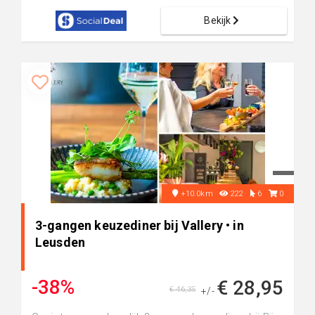
Bekijk
+10.0km
222
6
0
3-gangen keuzediner bij Vallery • in
Leusden
-38%
€ 28,95
€ 46,35
+/-