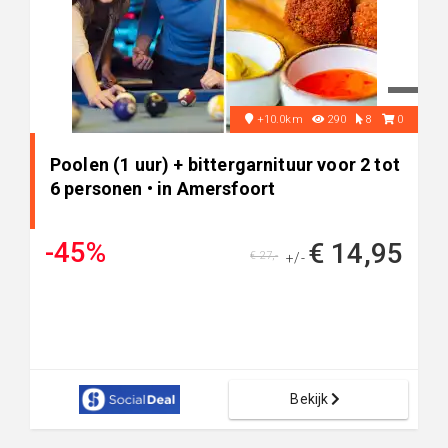
+10.0km
290
8
0
Poolen (1 uur) + bittergarnituur voor 2 tot
6 personen • in Amersfoort
-45%
€ 14,95
€ 27,-
+/-
Bekijk