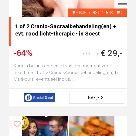
+10.0km
344
10
0
1 of 2 Cranio-Sacraalbehandeling(en) +
evt. rood licht-therapie • in Soest
-64%
€ 29,-
€ 80,-
+/-
Kom in balans en geniet van een moment voor
jezelf met 1 of 2 Cranio-Sacraalbehandeling(en) bij
Mani-pura: eventueel inclus...
Bekijk