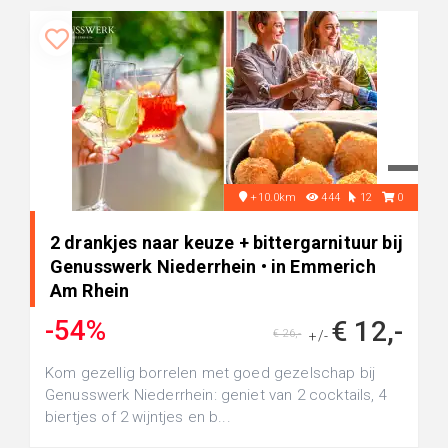
+10.0km
444
12
0
2 drankjes naar keuze + bittergarnituur bij
Genusswerk Niederrhein • in Emmerich
Am Rhein
-54%
€ 12,-
€ 26,-
+/-
Kom gezellig borrelen met goed gezelschap bij
Genusswerk Niederrhein: geniet van 2 cocktails, 4
biertjes of 2 wijntjes en b...