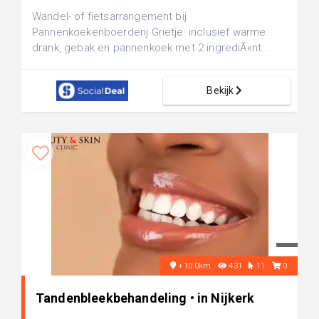
Wandel- of fietsarrangement bij
Pannenkoekenboerderij Grietje: inclusief warme
drank, gebak en pannenkoek met 2 ingrediÃ«nt...
Bekijk
+10.0km
431
11
0
Tandenbleekbehandeling • in Nijkerk