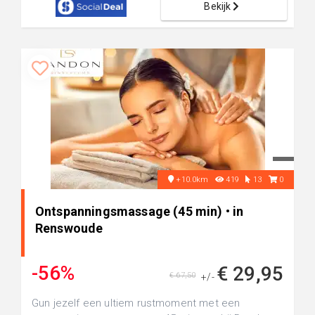
Bekijk
+10.0km
419
13
0
Ontspanningsmassage (45 min) • in
Renswoude
-56%
€ 29,95
€ 67,50
+/-
Gun jezelf een ultiem rustmoment met een