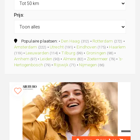
Prijs:
Populaire plaatsen: •
Den Haag
•
Rotterdam
•
(312)
(272)
Amsterdam
•
Utrecht
•
Eindhoven
•
Haarlem
(222)
(191)
(175)
•
Leeuwarden
•
Tilburg
•
Groningen
•
(119)
(114)
(99)
(98)
Arnhem
•
Leiden
•
Almere
•
Zoetermeer
•
's-
(97)
(90)
(82)
(79)
Hertogenbosch
•
Rijswijk
•
Nijmegen
(79)
(71)
(66)