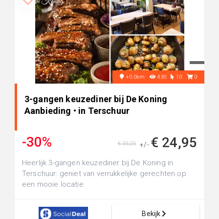
+0.0km
430
10
0
3-gangen keuzediner bij De Koning
Aanbieding • in Terschuur
-30%
€ 24,95
€ 35,25
+/-
Heerlijk 3-gangen keuzediner bij De Koning in
Terschuur: geniet van verrukkelijke gerechten op
een mooie locatie
Bekijk