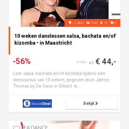
+0.0km
1040
19
0
10 weken danslessen salsa, bachata en/of
kizomba • in Maastricht
-56%
€ 44,-
€ 100,-
+/-
Leer salsa, bachata en/of kizomba tijdens een
danscursus van 10 weken, gegeven door James
Thomas bij De Oase in Sittard: le...
Bekijk