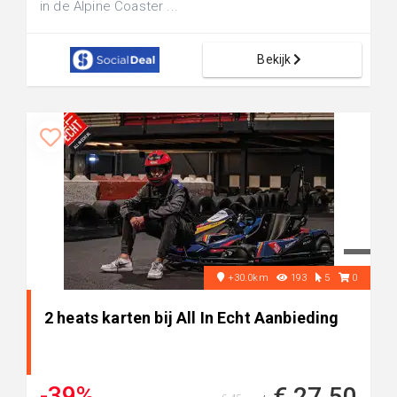
in de Alpine Coaster ...
Bekijk
+30.0km
193
5
0
2 heats karten bij All In Echt Aanbieding
-39%
€ 27,50