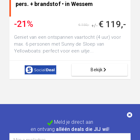
pers. + brandstof • in Wessem
-21%
€ 119,-
€ 150,-
+/-
Geniet van een ontspannen vaartocht (4 uur) voor
max. 6 personen met Sunny de Sloep van
Yellowboats: perfect voor een uitje...
Bekijk
Meld je direct aan
en ontvang
alléén deals die JIJ wil
!