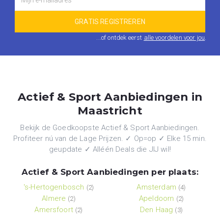
...of ontdek eerst
alle voordelen voor jou
.
Actief & Sport Aanbiedingen in
Maastricht
Bekijk de Goedkoopste Actief & Sport Aanbiedingen.
Profiteer nú van de Lage Prijzen. ✓ Op=op ✓ Elke 15 min.
geupdate ✓ Alléén Deals die JIJ wil!
Actief & Sport Aanbiedingen per plaats:
's-Hertogenbosch
Amsterdam
(2)
(4)
Almere
Apeldoorn
(2)
(2)
Amersfoort
Den Haag
(2)
(3)