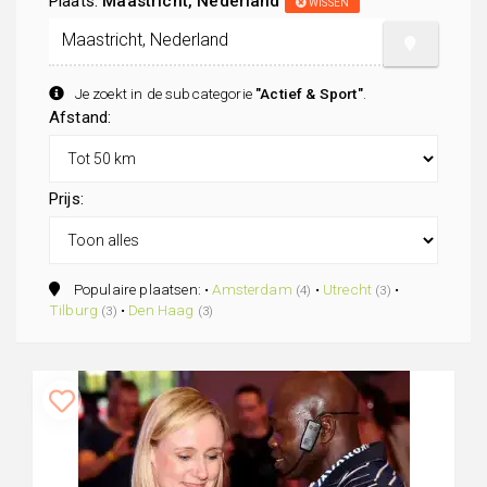
Plaats:
Maastricht, Nederland
WISSEN
Je zoekt in de subcategorie
"Actief & Sport"
.
Afstand:
Prijs:
Populaire plaatsen: •
Amsterdam
•
Utrecht
•
(4)
(3)
Tilburg
•
Den Haag
(3)
(3)