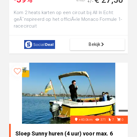
€ 45,-
+/-
Kom 2 heats karten op een circuit bij All In Echt:
geÃ¯nspireerd op het officiÃ«le Monaco Formule 1-
racecircuit
Bekijk
+40.0km
371
7
0
Sloep Sunny huren (4 uur) voor max. 6