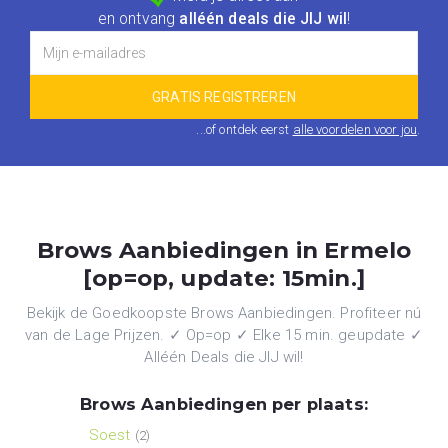
en ontvang
alléén deals die JIJ wil
!
...of ontdek eerst
alle voordelen voor jou
.
Brows Aanbiedingen in Ermelo
[op=op, update: 15min.]
Bekijk de Goedkoopste Brows Aanbiedingen. Profiteer nú
van de Lage Prijzen. ✓ Op=op ✓ Elke 15 min. geupdate ✓
Alléén Deals die JIJ wil!
Brows Aanbiedingen per plaats:
Soest
(2)