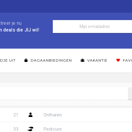
treer je nu
n deals die JIJ wil
!
DJE UIT
DAGAANBIEDINGEN
VAKANTIE
FAV
21
Ontharen
33
Pedicure