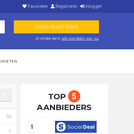
Favorieten
Registreren
Inloggen
...of ontdek eerst
alle voordelen voor jou
.
ORIETEN
5
TOP
AANBIEDERS
50
1
1