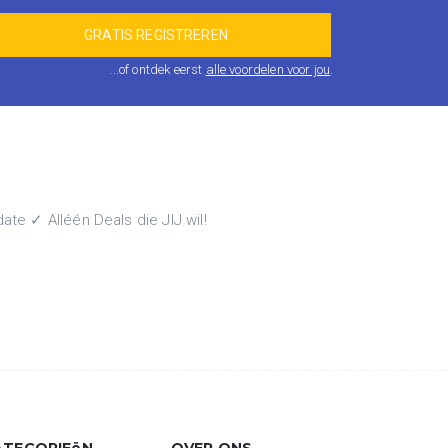
...of ontdek eerst
alle voordelen voor jou
.
te ✓ Alléén Deals die JIJ wil!