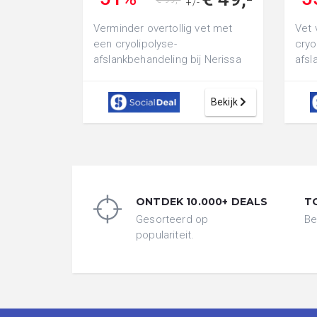
+/-
Verminder overtollig vet met
Vet 
een cryolipolyse-
cryo
afslankbehandeling bij Nerissa
afsl
Beauty Beverwijk: voor een zone
2, 3
naar keuze
inclu
Bekijk
ONTDEK 10.000+ DEALS
T
Gesorteerd op
Be
populariteit.