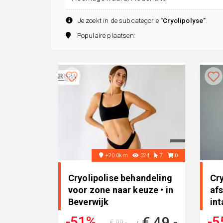
Je zoekt in de subcategorie
"Cryolipolyse"
.
Populaire plaatsen:
+20.0km
324
7
0
Cryolipolise behandeling
Cry
voor zone naar keuze • in
af
Beverwijk
in
-51%
-5
€ 49,-
€ 99,-