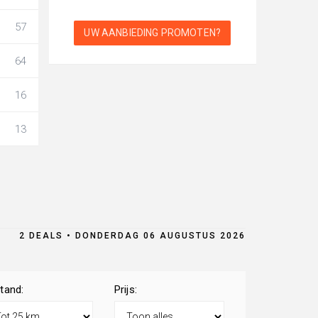
57
UW AANBIEDING PROMOTEN?
64
16
13
2 DEALS • DONDERDAG 06 AUGUSTUS 2026
tand:
Prijs: