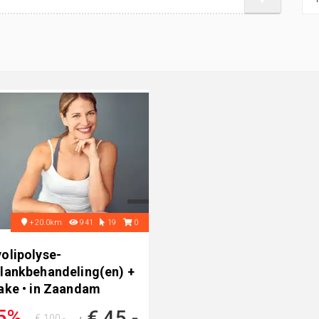
+20.0km
941
19
0
olipolyse-
slankbehandeling(en) +
take • in Zaandam
5%
€ 45,-
€ 100,-