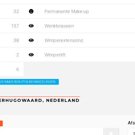
32
Permanente Make-up
137
Wenkbrauwen
38
Wimperextensions
2
Wimperlift
6
UG NAAR: BEAUTY & BEHANDELINGEN
Afs