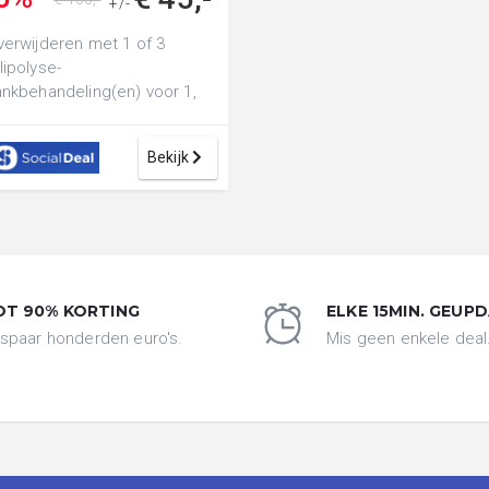
+/-
verwijderen met 1 of 3
lipolyse-
ankbehandeling(en) voor 1,
 of 4 zone(s) naar keuze
sief intake bij De...
Bekijk
OT 90% KORTING
ELKE 15MIN. GEUP
spaar honderden euro's.
Mis geen enkele deal