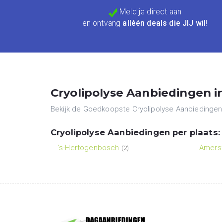
Meld je direct aan
en ontvang
alléén deals die JIJ wil
!
Cryolipolyse Aanbiedingen 
Bekijk de Goedkoopste Cryolipolyse Aanbiedingen. 
Cryolipolyse Aanbiedingen per plaats:
's-Hertogenbosch
Amers
(2)