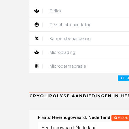
Gellak
Gezichtsbehandeling
Kappersbehandeling
Microblading
Microdermabrasie
TER
Plaats:
Heerhugowaard, Nederland
WISSEN