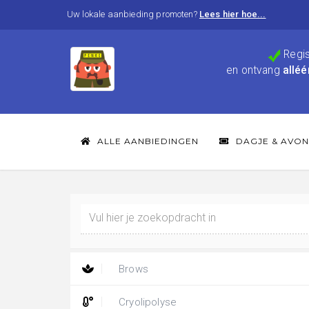
Uw lokale aanbieding promoten?
Lees hier hoe...
Regis
en ontvang
alléé
ALLE AANBIEDINGEN
DAGJE & AVON
Brows
Cryolipolyse