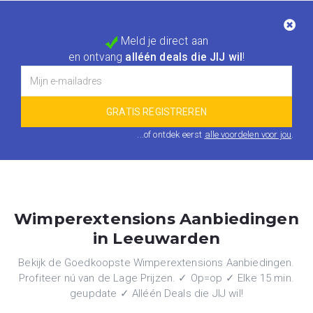
Meld je direct aan
en ontvang
alléén deals die JIJ wil
!
...of ontdek eerst
alle voordelen voor jou
.
Wimperextensions Aanbiedingen
in Leeuwarden
Bekijk de Goedkoopste Wimperextensions Aanbiedingen.
Profiteer nú van de Lage Prijzen. ✓ Op=op ✓ Elke 15 min.
geupdate ✓ Alléén Deals die JIJ wil!