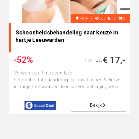
+0.0km
587
10
0
Schoonheidsbehandeling naar keuze in
hartje Leeuwarden
-52%
€ 17,-
€ 35,-
+/-
Verwen jezelf met een luxe
schoonheidsbehandeling bij Luxe Lashes & Brows
in hartje Leeuwarden: kies uit een anti-agingbeha...
Bekijk