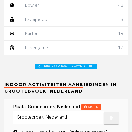
Bowlen
42
Escaperoom
8
Karten
18
Lasergamen
17
TERUG NAAR: DAGJE & AVONDJE UIT
Plaats:
Grootebroek, Nederland
WISSEN
Je zoekt in de subcategorie
"Indoor Activiteiten"
.