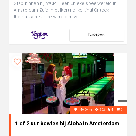
Stap binnen bij WOPL!, een unieke speelwereld in
Amsterdam-Zuid, met [korting] korting! Ontdek
thematische speelwerelden vo...
Bekijken
+40.0km
262
4
0
1 of 2 uur bowlen bij Aloha in Amsterdam