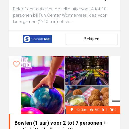
Beleef een actief en gezellig uitje voor 4 tot 10
personen bij Fun Center Wormerveer: kies voor
lasergamen (2x10 min) of sh...
Bekijken
+40.0km
359
7
0
Bowlen (1 uur) voor 2 tot 7 personen +