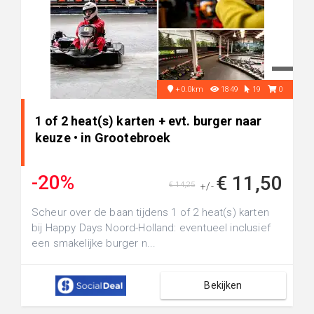
+0.0km
1849
19
0
1 of 2 heat(s) karten + evt. burger naar
keuze • in Grootebroek
-20%
€ 11,50
€ 14,25
+/-
Scheur over de baan tijdens 1 of 2 heat(s) karten
bij Happy Days Noord-Holland: eventueel inclusief
een smakelijke burger n...
Bekijken