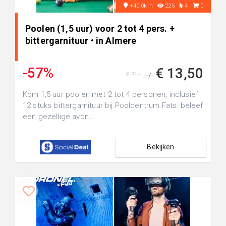
+40.0km
225
4
0
Poolen (1,5 uur) voor 2 tot 4 pers. +
bittergarnituur • in Almere
-57%
€ 13,50
€ 31,-
+/-
Kom 1,5 uur poolen met 2 tot 4 personen, inclusief
12 stuks bittergarnituur bij Poolcentrum Fats: beleef
een gezellige avon...
Bekijken