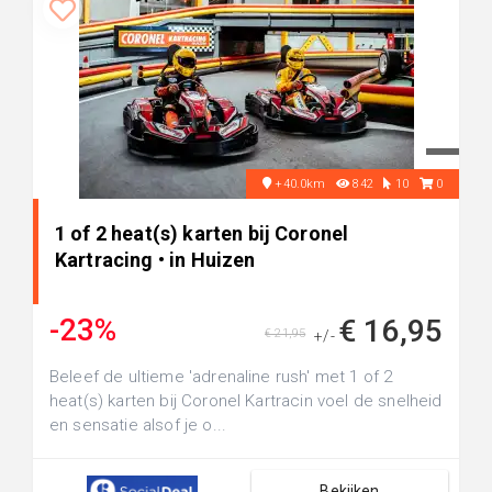
+40.0km
842
10
0
1 of 2 heat(s) karten bij Coronel
Kartracing • in Huizen
-23%
€ 16,95
€ 21,95
+/-
Beleef de ultieme 'adrenaline rush' met 1 of 2
heat(s) karten bij Coronel Kartracin voel de snelheid
en sensatie alsof je o...
Bekijken