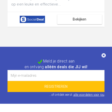
op een leuke en effectieve...
Bekijken
Meld je direct aan
en ontvang
alléén deals die JIJ wil
!
...of ontdek eerst
alle voordelen voor jou
.