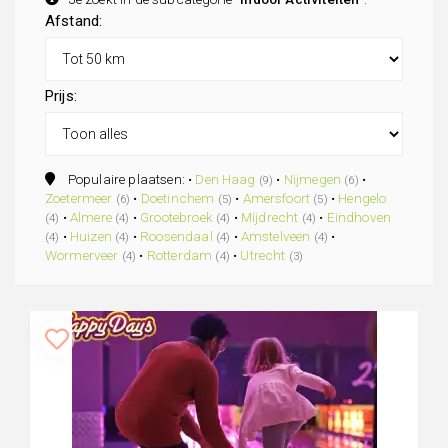
Afstand:
Prijs:
Populaire plaatsen: •
Den Haag
•
Nijmegen
•
(9)
(6)
Zoetermeer
•
Doetinchem
•
Amersfoort
•
Hengelo
(6)
(5)
(5)
•
Almere
•
Grootebroek
•
Mijdrecht
•
Eindhoven
(4)
(4)
(4)
(4)
•
Huizen
•
Roosendaal
•
Amstelveen
•
(4)
(4)
(4)
(4)
Wormerveer
•
Rotterdam
•
Utrecht
(4)
(4)
(3)