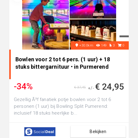
+30.0km
149
3
0
Bowlen voor 2 tot 6 pers. (1 uur) + 18
stuks bittergarnituur • in Purmerend
-34%
€ 24,95
€ 37,45
+/-
Gezellig Ã³f fanatiek potje bowlen voor 2 tot 6
personen (1 uur) bij Bowling Split Pumerend:
inclusief 18 stuks heerlijke b...
Bekijken