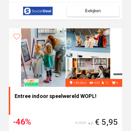
Bekijken
+40.0km
433
11
0
Entree indoor speelwereld WOPL!
-46%
€ 5,95
€ 10,95
+/-