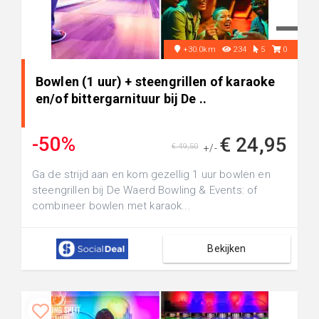
+30.0km
234
5
0
Bowlen (1 uur) + steengrillen of karaoke
en/of bittergarnituur bij De ..
-50%
€ 24,95
€ 49,50
+/-
Ga de strijd aan en kom gezellig 1 uur bowlen en
steengrillen bij De Waerd Bowling & Events: of
combineer bowlen met karaok...
Bekijken