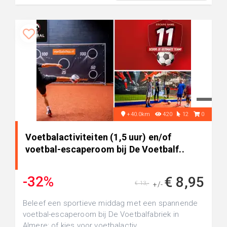
+40.0km
420
12
0
Voetbalactiviteiten (1,5 uur) en/of
voetbal-escaperoom bij De Voetbalf..
-32%
€ 8,95
€ 13,-
+/-
Beleef een sportieve middag met een spannende
voetbal-escaperoom bij De Voetbalfabriek in
Almere: of kies voor voetbalactiv...