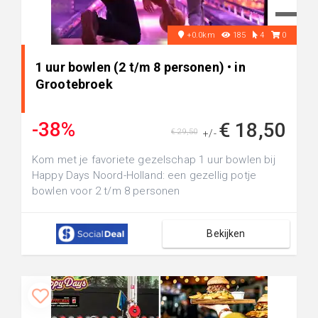
+0.0km
185
4
0
1 uur bowlen (2 t/m 8 personen) • in
Grootebroek
-38%
€ 18,50
€ 29,50
+/-
Kom met je favoriete gezelschap 1 uur bowlen bij
Happy Days Noord-Holland: een gezellig potje
bowlen voor 2 t/m 8 personen
Bekijken