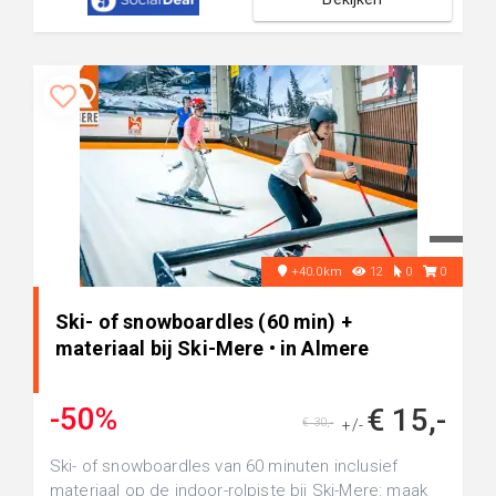
+40.0km
12
0
0
Ski- of snowboardles (60 min) +
materiaal bij Ski-Mere • in Almere
-50%
€ 15,-
€ 30,-
+/-
Ski- of snowboardles van 60 minuten inclusief
materiaal op de indoor-rolpiste bij Ski-Mere: maak