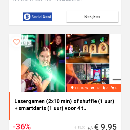
Bekijken
+40.0km
148
3
0
Lasergamen (2x10 min) of shuffle (1 uur)
+ smartdarts (1 uur) voor 4 t..
-36%
€ 9,95
€ 15,50
+/-