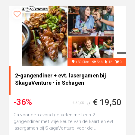
+30.0km
546
12
0
2-gangendiner + evt. lasergamen bij
SkagaVenture • in Schagen
-36%
€ 19,50
€ 30,05
+/-
Ga voor een avond genieten met een 2-
gangendiner met vrije keuze van de kaart en evt.
lasergamen bij SkagaVenture: voor de ...