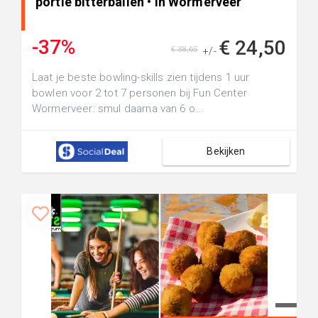
portie bitterballen • in Wormerveer
-37%
€ 24,50
€ 38,65
+/-
Laat je beste bowling-skills zien tijdens 1 uur
bowlen voor 2 tot 7 personen bij Fun Center
Wormerveer: smul daarna van 6 o...
Bekijken