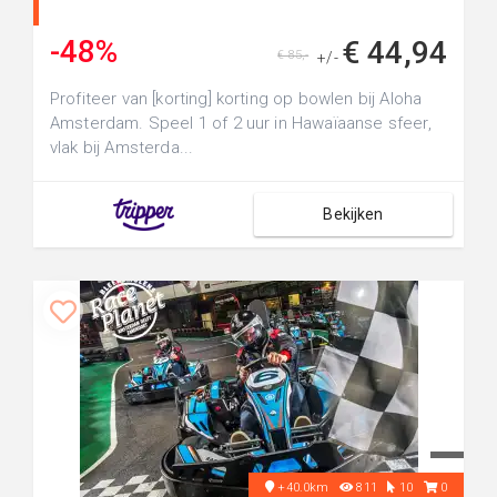
-48%
€ 44,94
€ 85,-
+/-
Profiteer van [korting] korting op bowlen bij Aloha
Amsterdam. Speel 1 of 2 uur in Hawaïaanse sfeer,
vlak bij Amsterda...
Bekijken
+40.0km
811
10
0