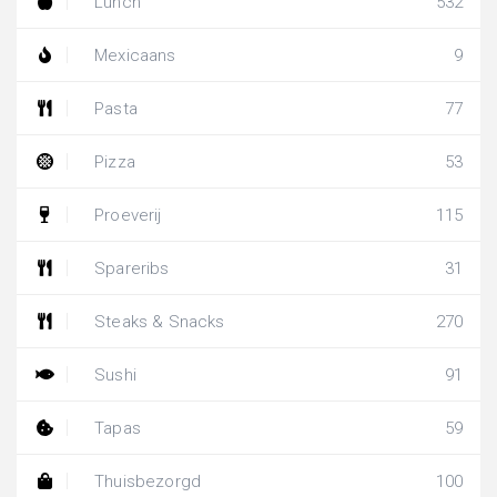
Lunch
532
Mexicaans
9
Pasta
77
Pizza
53
Proeverij
115
Spareribs
31
Steaks & Snacks
270
Sushi
91
Tapas
59
Thuisbezorgd
100