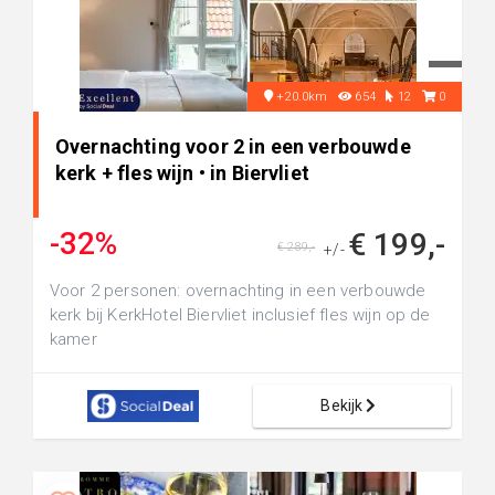
+20.0km
654
12
0
Overnachting voor 2 in een verbouwde
kerk + fles wijn • in Biervliet
-32%
€ 199,-
€ 289,-
+/-
Voor 2 personen: overnachting in een verbouwde
kerk bij KerkHotel Biervliet inclusief fles wijn op de
kamer
Bekijk