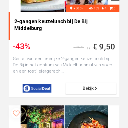
+30.0km
153
4
0
2-gangen keuzelunch bij De Bij
Middelburg
-43%
€ 9,50
€ 16,45
+/-
Geniet van een heerlijke 2-gangen keuzelunch bij
De Bij in het centrum van Middelbur smul van soep
en een tosti, eiergerech...
Bekijk