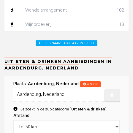
Wandelarrangement
102
Wijnproeverij
18
TERUG NAAR: DAGJE & AVONDJE UIT
Plaats:
Aardenburg, Nederland
WISSEN
Je zoekt in de subcategorie
"Uit eten & drinken"
.
Afstand: