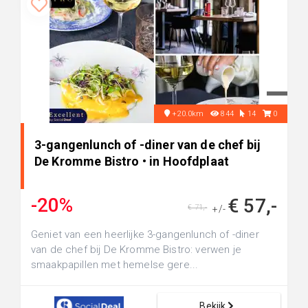
+20.0km
844
14
0
3-gangenlunch of -diner van de chef bij
De Kromme Bistro • in Hoofdplaat
-20%
€ 57,-
€ 71,-
+/-
Geniet van een heerlijke 3-gangenlunch of -diner
van de chef bij De Kromme Bistro: verwen je
smaakpapillen met hemelse gere...
Bekijk