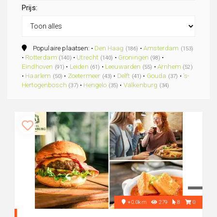
Prijs:
Populaire plaatsen: •
Den Haag
•
Amsterdam
(186)
(153)
•
Rotterdam
•
Utrecht
•
Groningen
•
(140)
(140)
(98)
Eindhoven
•
Leiden
•
Leeuwarden
•
Arnhem
(91)
(61)
(55)
(52)
•
Haarlem
•
Zoetermeer
•
Delft
•
Gouda
•
's-
(50)
(43)
(41)
(37)
Hertogenbosch
•
Hengelo
•
Valkenburg
(37)
(35)
(34)
+0.0km
279
8
0