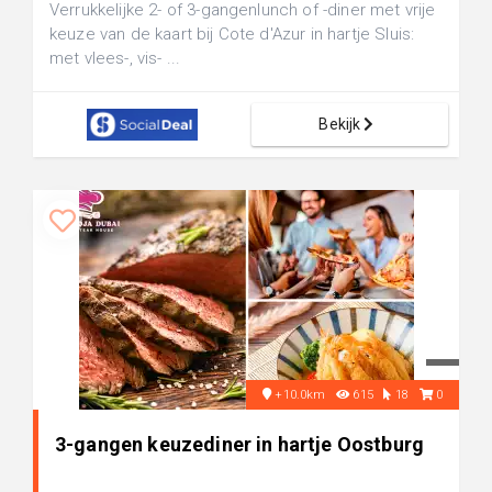
Verrukkelijke 2- of 3-gangenlunch of -diner met vrije
keuze van de kaart bij Cote d'Azur in hartje Sluis:
met vlees-, vis- ...
Bekijk
+10.0km
615
18
0
3-gangen keuzediner in hartje Oostburg