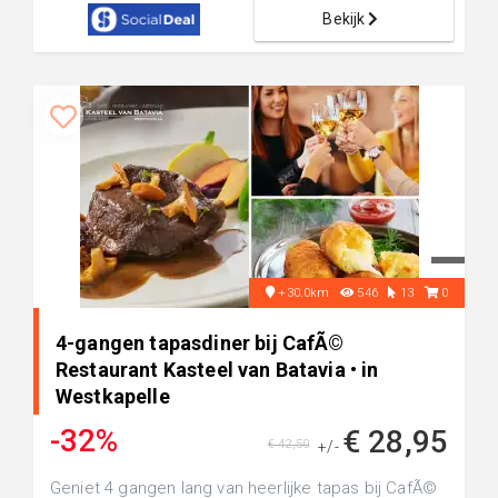
Bekijk
+30.0km
546
13
0
4-gangen tapasdiner bij CafÃ©
Restaurant Kasteel van Batavia • in
Westkapelle
-32%
€ 28,95
€ 42,50
+/-
Geniet 4 gangen lang van heerlijke tapas bij CafÃ©