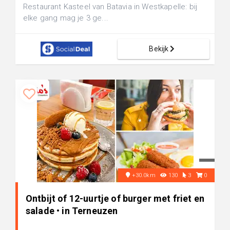
Restaurant Kasteel van Batavia in Westkapelle: bij
elke gang mag je 3 ge...
Bekijk
+30.0km
130
3
0
Ontbijt of 12-uurtje of burger met friet en
salade • in Terneuzen