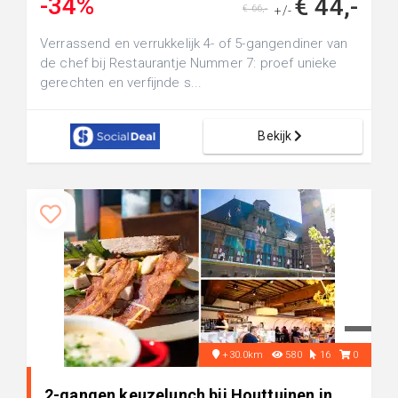
-34%
€ 44,-
€ 66,-
+/-
Verrassend en verrukkelijk 4- of 5-gangendiner van
de chef bij Restaurantje Nummer 7: proef unieke
gerechten en verfijnde s...
Bekijk
+30.0km
580
16
0
2-gangen keuzelunch bij Houttuinen in