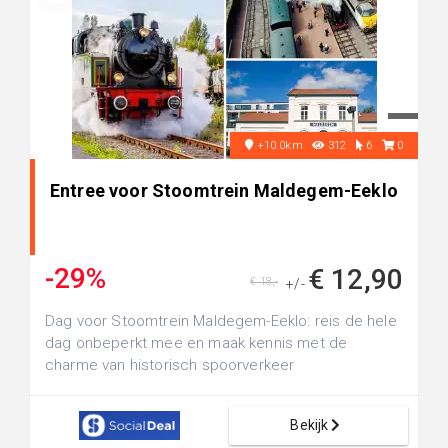
+10.0km
312
6
0
Entree voor Stoomtrein Maldegem-Eeklo
-29%
€ 12,90
€ 18,-
+/-
Dag voor Stoomtrein Maldegem-Eeklo: reis de hele
dag onbeperkt mee en maak kennis met de
charme van historisch spoorverkeer
Bekijk