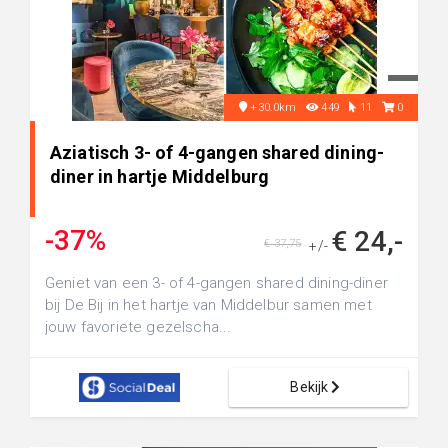
+30.0km
449
11
0
Aziatisch 3- of 4-gangen shared dining-
diner in hartje Middelburg
-37%
€ 24,-
€ 37,75
+/-
Geniet van een 3- of 4-gangen shared dining-diner
bij De Bij in het hartje van Middelbur samen met
jouw favoriete gezelscha...
Bekijk