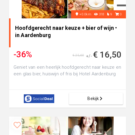
+0.0km
318
9
0
Hoofdgerecht naar keuze + bier of wijn •
in Aardenburg
-36%
€ 16,50
€ 25,60
+/-
Geniet van een heerlijk hoofdgerecht naar keuze en
een glas bier, huiswijn of fris bij Hotel Aardenburg
Bekijk