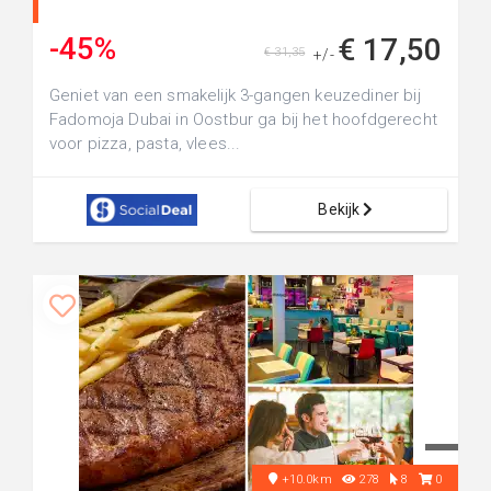
-45%
€ 17,50
€ 31,35
+/-
Geniet van een smakelijk 3-gangen keuzediner bij
Fadomoja Dubai in Oostbur ga bij het hoofdgerecht
voor pizza, pasta, vlees...
Bekijk
+10.0km
278
8
0