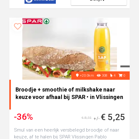
+20.0km
308
4
0
Broodje + smoothie of milkshake naar
keuze voor afhaal bij SPAR • in Vlissingen
-36%
€ 5,25
€ 8,15
+/-
Smul van een heerlijk versbelegd broodje of naar
keuze, af te halen bij SPAR Vlissingen Pablo