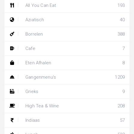
All You Can Eat
193
Aziatisch
40
Borrelen
388
Cafe
7
Eten Afhalen
8
Gangenmenu's
1209
Grieks
9
High Tea & Wine
208
Indiaas
57