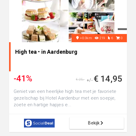
+0.0km
219
6
0
High tea • in Aardenburg
-41%
€ 14,95
€ 25,-
+/-
Geniet van een heerlijke high tea met je favoriete
gezelschap bij Hotel Aardenbur met een soepje,
zoete en hartige hapjes e...
Bekijk