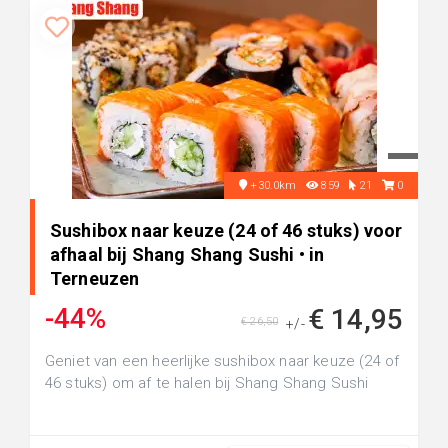
+30.0km
859
21
0
Sushibox naar keuze (24 of 46 stuks) voor
afhaal bij Shang Shang Sushi • in
Terneuzen
-44%
€ 14,95
€ 26,50
+/-
Geniet van een heerlijke sushibox naar keuze (24 of
46 stuks) om af te halen bij Shang Shang Sushi