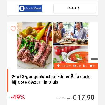
Bekijk
+10.0km
236
7
0
2- of 3-gangenlunch of -diner Ã la carte
bij Cote d'Azur • in Sluis
-49%
€ 17,90
€ 34,85
+/-