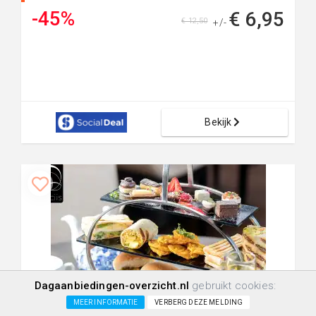
-45%
€ 6,95
€ 12,50
+/-
Bekijk
Dagaanbiedingen-overzicht.nl
gebruikt cookies:
+30.0km
138
3
0
MEER INFORMATIE
VERBERG DEZE MELDING