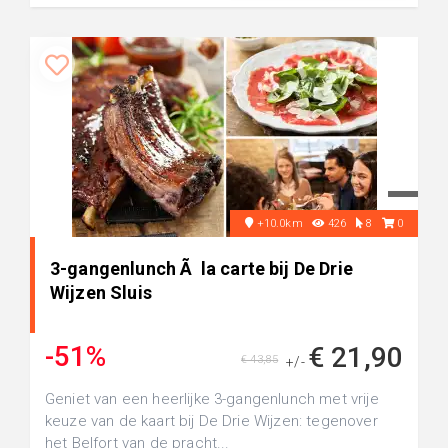
+10.0km
426
8
0
3-gangenlunch Ã la carte bij De Drie
Wijzen Sluis
-51%
€ 21,90
€ 43,85
+/-
Geniet van een heerlijke 3-gangenlunch met vrije
keuze van de kaart bij De Drie Wijzen: tegenover
het Belfort van de pracht...