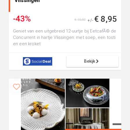
Vlissingen
-43%
€ 8,95
€ 15,50
+/-
Geniet van een uitgebreid 12-uurtje bij EetcafÃ© de
Concurrent in hartje Vlissingen: met soep, een tosti
en een kroket
Bekijk