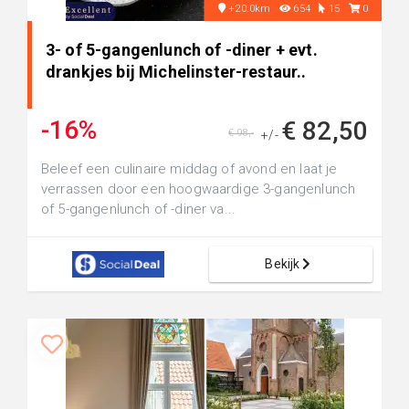
+20.0km
654
15
0
3- of 5-gangenlunch of -diner + evt.
drankjes bij Michelinster-restaur..
-16%
€ 82,50
€ 98,-
+/-
Beleef een culinaire middag of avond en laat je
verrassen door een hoogwaardige 3-gangenlunch
of 5-gangenlunch of -diner va...
Bekijk