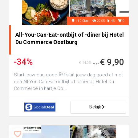
+10.0km
2205
43
0
All-You-Can-Eat-ontbijt of -diner bij Hotel
Du Commerce Oostburg
-34%
€ 9,90
€ 14,95
+/-
Start jouw dag goed Ã³f sluit jouw dag goed af met
een All-You-Can-Eat-ontbijt of -diner bij Hotel Du
Commerce in hartje Oo...
Bekijk