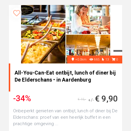
+0.0km
665
13
0
All-You-Can-Eat ontbijt, lunch of diner bij
De Elderschans • in Aardenburg
-34%
€ 9,90
€ 15,-
+/-
Onbeperkt genieten van ontbijt, lunch of diner bij De
Elderschans: proef van een heerlijk buffet in een
prachtige omgeving ...