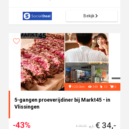
Bekijk
+20.0km
349
10
0
5-gangen proeverijdiner bij Markt45 • in
Vlissingen
-43%
€ 34,-
€ 59,05
+/-