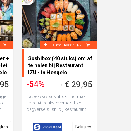
3
0
+10.0km
886
23
0
er +
Sushibox (40 stuks) om af
Het
te halen bij Restaurant
elo
IZU • in Hengelo
-54%
,95
€ 29,95
+/-
€ 64,95
angen
Take-away sushibox met maar
tse
liefst 40 stuks overheerlijke
n
dagverse sushi bij Restaurant
n
IZU: met nigiri zalm, ebi tempura,
...
ijken
Bekijken