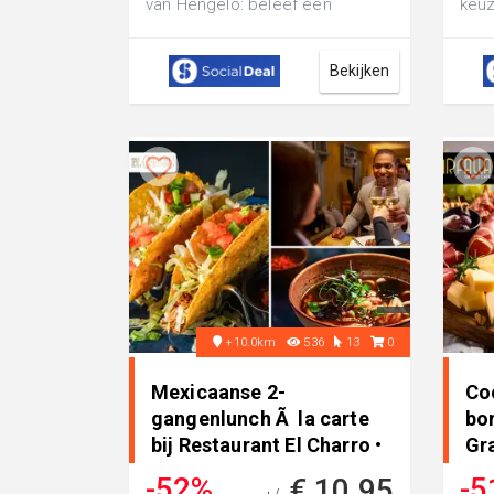
van Hengelo: beleef een
keuz
culinaire ervaring in een
huis
sfeervolle sett...
Rose
Bekijken
+10.0km
536
13
0
Mexicaanse 2-
Coc
gangenlunch Ã la carte
bor
bij Restaurant El Charro •
Gra
in Haaksbergen
-52%
-5
€ 10,95