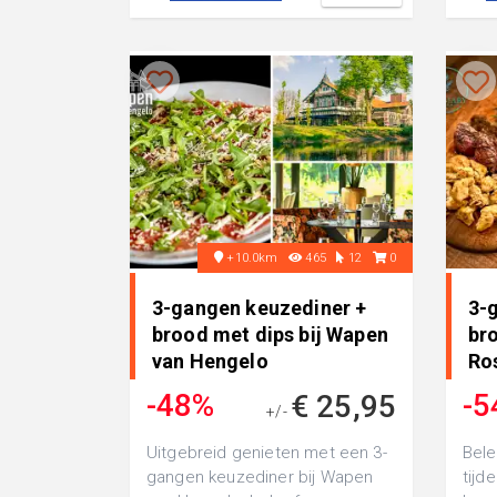
+10.0km
465
12
0
3-gangen keuzediner +
3-
brood met dips bij Wapen
bro
van Hengelo
Ro
Al
-48%
-5
€ 25,95
+/-
€ 49,75
Uitgebreid genieten met een 3-
Bele
gangen keuzediner bij Wapen
tijd