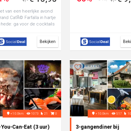
+/-
+/-
€ 32,05
et van een heerlijke avond
Grand CafÃ© Farfalla in hartje
hede: ga voor de cocktails
en high wine met borre...
Bekijken
Bek
+10.0km
1073
21
0
+10.0km
517
1
-You-Can-Eat (3 uur)
3-gangendiner bij