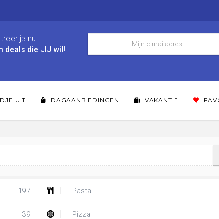
treer je nu
n deals die JIJ wil
!
DJE UIT
DAGAANBIEDINGEN
VAKANTIE
FAV
197
Pasta
39
Pizza