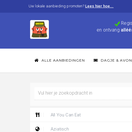
Uw lokale aanbieding promoten?
Lees hier hoe...
Regis
en ontvang
alléé
ALLE AANBIEDINGEN
DAGJE & AVON
All You Can Eat
Aziatisch