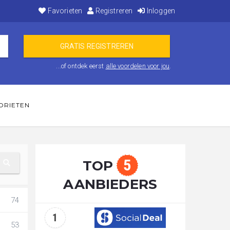
Favorieten
Registreren
Inloggen
...of ontdek eerst
alle voordelen voor jou
.
ORIETEN
5
TOP
AANBIEDERS
74
1
53