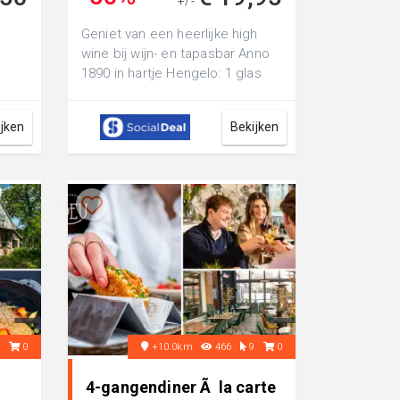
+/-
€ 39,50
Geniet van een heerlijke high
wine bij wijn- en tapasbar Anno
1890 in hartje Hengelo: 1 glas
bubbels, 2 glazen wijn en 3 bi...
ijken
Bekijken
0
0
+10.0km
466
9
0
4-gangendiner Ã la carte