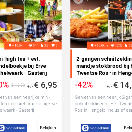
+10.0km
911
25
0
+10.0km
1238
3
i-high tea + evt.
2-gangen schnitzeldin
ndelboekje bij Erve
mandje stokbrood bij 
helwaark - Gasterij
Twentse Ros • in Heng
ha..
0%
-42%
€ 6,95
€ 14
€ 13,80
+/-
+/-
€ 25,50
et van een heerlijke mini-
Geniet van een heerlijk 2-g
 tea inlcusief drankje bij Erve
schnitzeldiner bij Het Twen
elwaark - Gasterij
Ros in Hengelo: inclusief ee
an:eventueel inclusief
mandje met vers afgebakke
elb...
st...
Bekijken
Bek