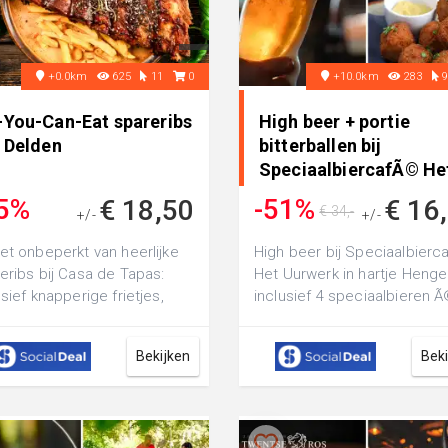
+0.0km
625
11
0
+10.0km
283
l-You-Can-Eat spareribs
High beer + portie
n Delden
bitterballen bij
SpeciaalbiercafÃ© He
Uurwerk • in Hengelo
5%
-51%
€ 18,50
€ 16
€ 34,-
+/-
+/-
€ 40,50
et onbeperkt van heerlijke
High beer bij Speciaalbier
eribs bij Casa de Tapas:
Het Uurwerk in hartje Henge
usief knapperige frietjes,
inclusief 4 speciaalbieren 
ere saus en verse rauwkost
heerlijke bitterballen
Bekijken
Bek