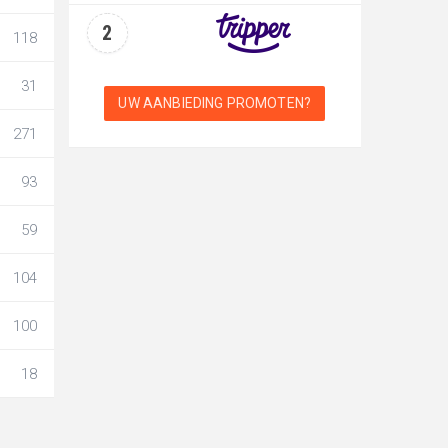
2
118
31
UW AANBIEDING PROMOTEN?
271
93
59
104
100
18