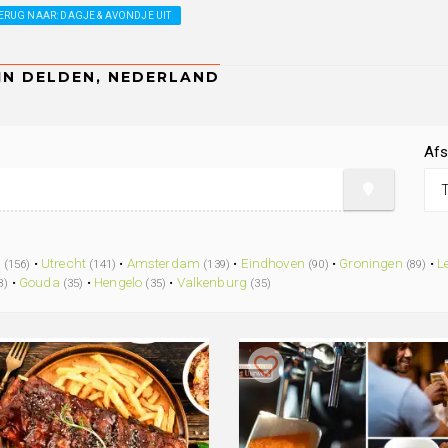
ERUG NAAR: DAGJE & AVONDJE UIT
Afs
.
m
•
Utrecht
•
Amsterdam
•
Eindhoven
•
Groningen
•
L
(156)
(141)
(139)
(90)
(89)
•
Gouda
•
Hengelo
•
Valkenburg
8)
(35)
(35)
(35)