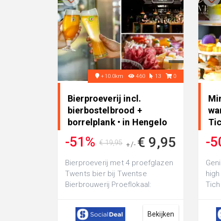
+10.0km
460
13
0
Bierproeverij incl.
Min
bierbostelbrood +
wa
borrelplank • in Hengelo
Tic
Ro
-51%
-5
€ 9,95
€ 19,95
+/-
Bierproeverij met 4 proefglazen
Geni
Twents bier bij Twentse
high
Bierbrouwerij Proeflokaal:
Tich
inclusief bierbostelbrood met
Roha
sausjes en...
wand
Bekijken