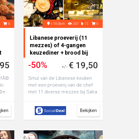
9
0
+10.0km
367
11
0
Libanese proeverij (11
mezzes) of 4-gangen
t
keuzediner + brood bij
Saha • in Hengelo
-50%
,95
€ 19,50
+/-
€ 38,90
cafÃ©
Smul van de Libanese keuken
lo:
met een proeverij van de chef
Ã©n
met 11 diverse mezzes bij Saha
in hartje Hengelo: of ga voor
een ...
ijken
Bekijken