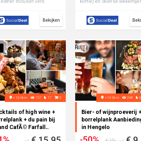
ediner inclusief vers
koffie) en diverse lekkernije
gemaakt brood vooraf bij
High Wine, High Beer of High
mary Kitche...
Bekijken
Bek
+10.0km
757
17
0
+10.0km
268
ktails of high wine +
Bier- of wijnproeverij 
relplank + du pain bij
borrelplank Aanbiedin
nd CafÃ© Farfall..
in Hengelo
1%
-50%
€ 15,95
€ 9
€ 19,-