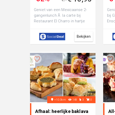
+/-
€ 22,45
Geniet van een Mexicaanse 2-
Geni
gangenlunch Ã la carte bij
bij 
Restaurant El Charro in hartje
Ensc
Haaksbergen: ontdek de
of e
verrukkelijke...
Bekijken
+10.0km
148
3
0
Afhaal: heerlijke baklava
All