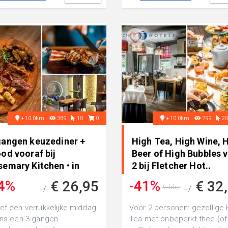
+10.0km
389
10
0
+10.0km
799
2
gangen keuzediner +
High Tea, High Wine, 
od vooraf bij
Beer of High Bubbles 
semary Kitchen • in
2 bij Fletcher Hot..
melo
4%
-41%
€ 26,95
€ 32
€ 55,-
+/-
+/-
€ 58,10
ef een verrukkelijke middag
Voor 2 personen: gezellige 
ens een 3-gangen
Tea met onbeperkt thee (of