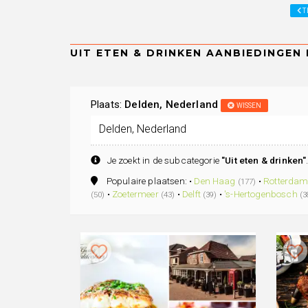
T
Plaats:
Delden, Nederland
WISSEN
Je zoekt in de subcategorie
"Uit eten & drinken"
Populaire plaatsen: •
Den Haag
•
Rotterda
(177)
•
Zoetermeer
•
Delft
•
's-Hertogenbosch
(50)
(43)
(39)
(3