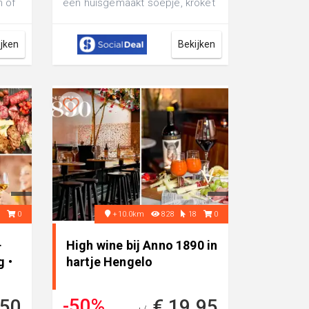
n of
een huisgemaakt soepje, kroket
 B...
en broodje pulled chicken
ijken
Bekijken
6
0
+10.0km
828
18
0
+
High wine bij Anno 1890 in
g •
hartje Hengelo
-50%
,50
€ 19,95