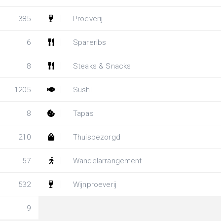
385
Proeverij
6
Spareribs
8
Steaks & Snacks
1205
Sushi
8
Tapas
210
Thuisbezorgd
57
Wandelarrangement
532
Wijnproeverij
9