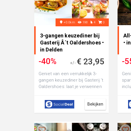
+0.0km
198
4
0
3-gangen keuzediner bij
Al
Gasterij Â´t Oaldershoes •
• i
in Delden
-40%
-5
€ 23,95
+/-
€ 39,50
Geniet van een verrukkelijk 3-
Geni
gangen keuzediner bij Gasterij 't
spar
Oaldershoes: laat je verwennen
incl
met bijvoorbeeld champignon ...
lekk
Bekijken