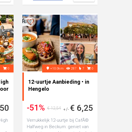
0
0
+10.0km
287
7
0
High
12-uurtje Aanbieding • in
voor
Hengelo
-51%
,50
€ 6,25
€ 12,54
+/-
High
Verrukkelijk 12-uurtje bij CafÃ©
Halfweg in Beckum: geniet van