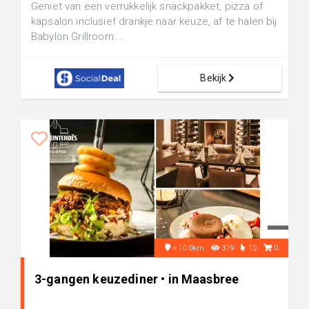
Geniet van een verrukkelijk snackpakket, pizza of
kapsalon inclusief drankje naar keuze, af te halen bij
Babylon Grillroom:...
Bekijk
+10.0km
319
10
0
3-gangen keuzediner • in Maasbree