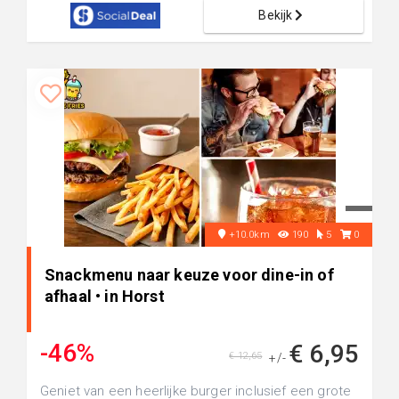
Bekijk
+10.0km
190
5
0
Snackmenu naar keuze voor dine-in of
afhaal • in Horst
-46%
€ 6,95
€ 12,65
+/-
Geniet van een heerlijke burger inclusief een grote