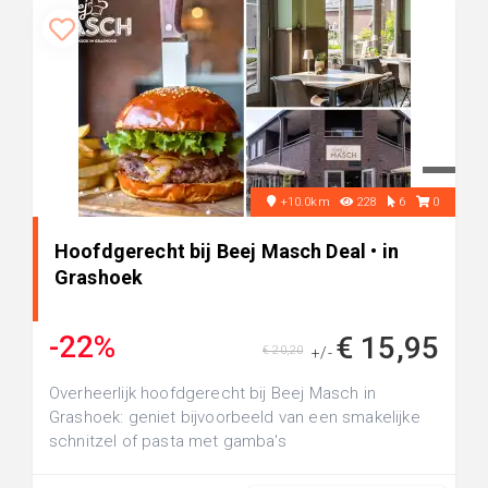
+10.0km
228
6
0
Hoofdgerecht bij Beej Masch Deal • in
Grashoek
-22%
€ 15,95
€ 20,20
+/-
Overheerlijk hoofdgerecht bij Beej Masch in
Grashoek: geniet bijvoorbeeld van een smakelijke
schnitzel of pasta met gamba's