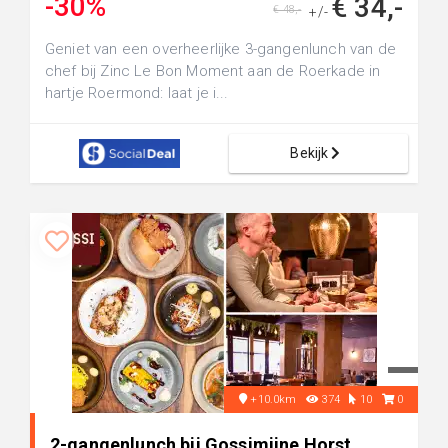
-30%
€ 34,-
€ 48,-
+/-
Geniet van een overheerlijke 3-gangenlunch van de
chef bij Zinc Le Bon Moment aan de Roerkade in
hartje Roermond: laat je i...
Bekijk
+10.0km
374
10
0
2-gangenlunch bij Gossimijne Horst