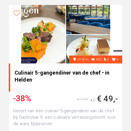
+0.0km
402
6
0
Culinair 5-gangendiner van de chef • in
Helden
-38%
€ 49,-
€ 77,95
+/-
Geniet van een culinair 5-gangendiner van de chef
bij Gastrobar 9: een culinaire verrassingstocht voor
de ware fijnproever