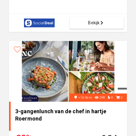
Bekijk
+10.0km
298
8
0
3-gangenlunch van de chef in hartje
Roermond