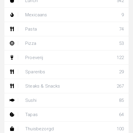
Lunch
542
Mexicaans
9
Pasta
74
Pizza
53
Proeverij
122
Spareribs
29
Steaks & Snacks
267
Sushi
85
Tapas
64
Thuisbezorgd
100