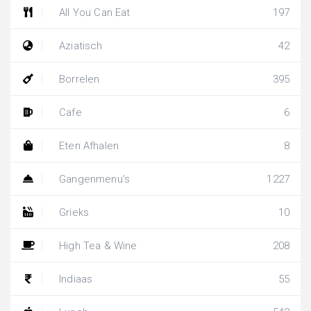
All You Can Eat
197
Aziatisch
42
Borrelen
395
Cafe
6
Eten Afhalen
8
Gangenmenu's
1227
Grieks
10
High Tea & Wine
208
Indiaas
55