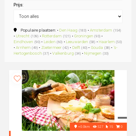
Prijs:
Populaire plaatsen: •
Den Haag
•
Amsterdam
(183)
(154)
•
Utrecht
•
Rotterdam
•
Groningen
•
(139)
(121)
(93)
Eindhoven
•
Leiden
•
Leeuwarden
•
Haarlem
(90)
(60)
(58)
(50)
•
Arnhem
•
Zoetermeer
•
Delft
•
Gouda
•
's-
(49)
(42)
(40)
(38)
Hertogenbosch
•
Valkenburg
•
Nijmegen
(37)
(34)
(33)
+0.0km
527
15
0