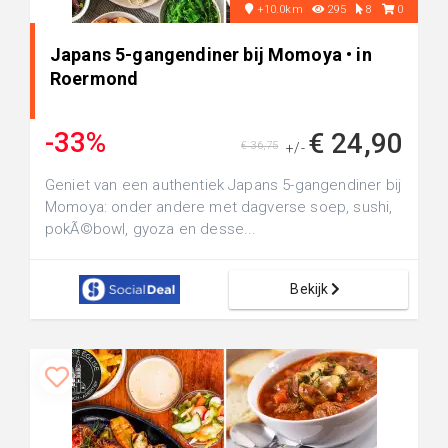
+10.0km
295
8
0
Japans 5-gangendiner bij Momoya • in
Roermond
-33%
€ 24,90
€ 36,75
+/-
Geniet van een authentiek Japans 5-gangendiner bij
Momoya: onder andere met dagverse soep, sushi,
pokÃ©bowl, gyoza en desse...
Bekijk