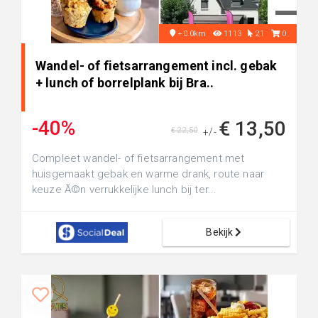
+0.0km
1113
21
0
Wandel- of fietsarrangement incl. gebak
+ lunch of borrelplank bij Bra..
-40%
€ 13,50
€ 22,50
+/-
Compleet wandel- of fietsarrangement met
huisgemaakt gebak en warme drank, route naar
keuze Ã©n verrukkelijke lunch bij ter...
Bekijk