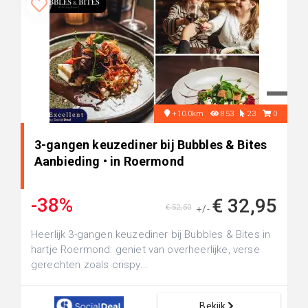
+10.0km
853
23
0
3-gangen keuzediner bij Bubbles & Bites
Aanbieding • in Roermond
-38%
€ 32,95
€ 52,50
+/-
Heerlijk 3-gangen keuzediner bij Bubbles & Bites in
hartje Roermond: geniet van overheerlijke, verse
gerechten zoals crispy...
Bekijk