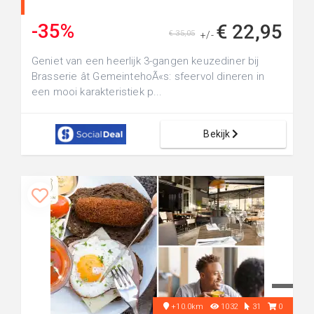
-35%
€ 22,95
€ 35,05
+/-
Geniet van een heerlijk 3-gangen keuzediner bij
Brasserie ât GemeintehoÃ«s: sfeervol dineren in
een mooi karakteristiek p...
Bekijk
+10.0km
1032
31
0