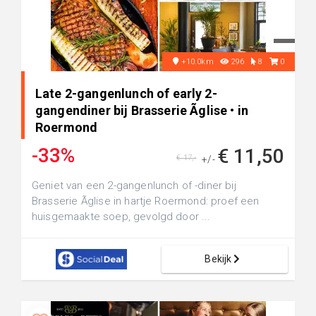
+10.0km
296
8
0
Late 2-gangenlunch of early 2-
gangendiner bij Brasserie Ãglise • in
Roermond
-33%
€ 11,50
€ 17,-
+/-
Geniet van een 2-gangenlunch of -diner bij
Brasserie Ãglise in hartje Roermond: proef een
huisgemaakte soep, gevolgd door ...
Bekijk