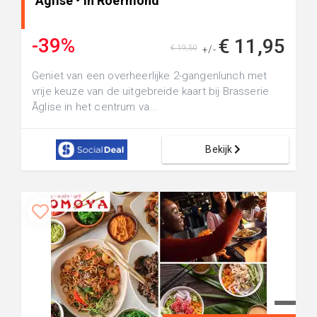
Ãglise • in Roermond
-39%
€ 11,95
€ 19,50
+/-
Geniet van een overheerlijke 2-gangenlunch met
vrije keuze van de uitgebreide kaart bij Brasserie
Ãglise in het centrum va...
Bekijk