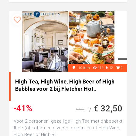
+10.0km
414
12
0
High Tea, High Wine, High Beer of High
Bubbles voor 2 bij Fletcher Hot..
-41%
€ 32,50
€ 55,-
+/-
Voor 2 personen: gezellige High Tea met onbeperkt
thee (of koffie) en diverse lekkernijen of High Wine,
High Beer of High B...