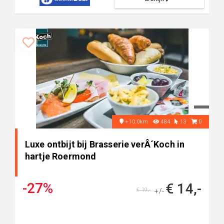
+10.0km
484
13
0
Luxe ontbijt bij Brasserie verÂ´Koch in
hartje Roermond
-27%
€ 14,-
€ 19,-
+/-