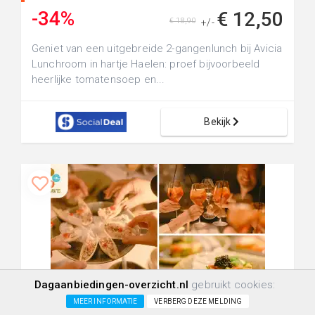
-34%
€ 12,50
€ 18,90
+/-
Geniet van een uitgebreide 2-gangenlunch bij Avicia
Lunchroom in hartje Haelen: proef bijvoorbeeld
heerlijke tomatensoep en...
Bekijk
Dagaanbiedingen-overzicht.nl
gebruikt cookies:
+10.0km
238
6
0
MEER INFORMATIE
VERBERG DEZE MELDING