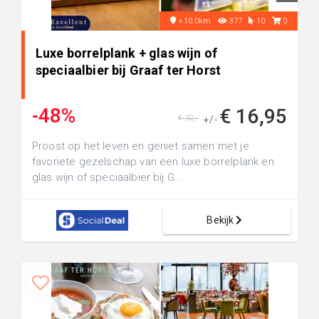
+10.0km
377
10
0
Luxe borrelplank + glas wijn of
speciaalbier bij Graaf ter Horst
-48%
€ 16,95
€ 32,-
+/-
Proost op het leven en geniet samen met je
favoriete gezelschap van een luxe borrelplank en
glas wijn of speciaalbier bij G...
Bekijk