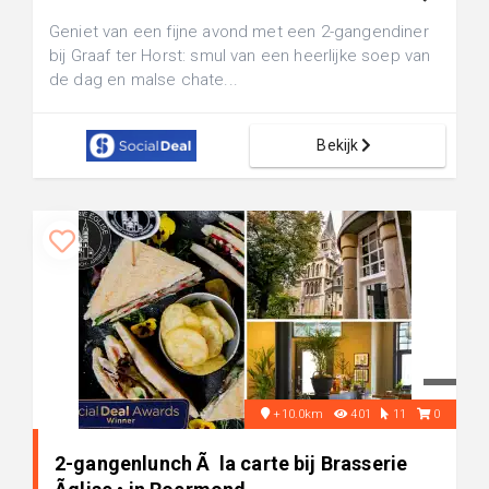
Geniet van een fijne avond met een 2-gangendiner
bij Graaf ter Horst: smul van een heerlijke soep van
de dag en malse chate...
Bekijk
+10.0km
401
11
0
2-gangenlunch Ã la carte bij Brasserie