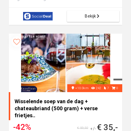
Bekijk
+10.0km
242
7
0
Wisselende soep van de dag +
chateaubriand (500 gram) + verse
frietjes..
-42%
€ 35,-
€ 59,50
+/-