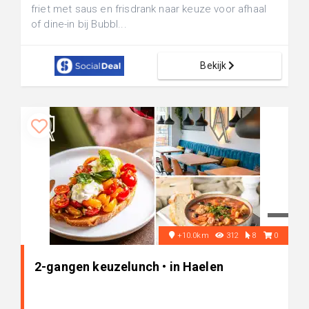
friet met saus en frisdrank naar keuze voor afhaal
of dine-in bij Bubbl...
Bekijk
+10.0km
312
8
0
2-gangen keuzelunch • in Haelen