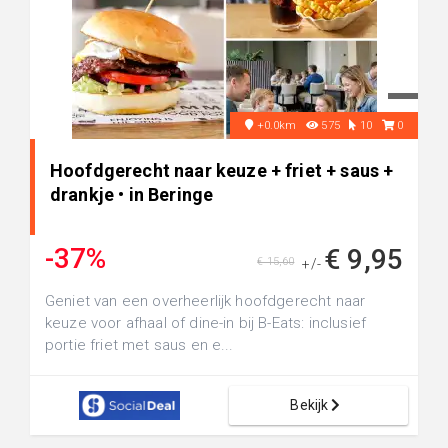
+0.0km
575
10
0
Hoofdgerecht naar keuze + friet + saus +
drankje • in Beringe
-37%
€ 9,95
€ 15,60
+/-
Geniet van een overheerlijk hoofdgerecht naar
keuze voor afhaal of dine-in bij B-Eats: inclusief
portie friet met saus en e...
Bekijk