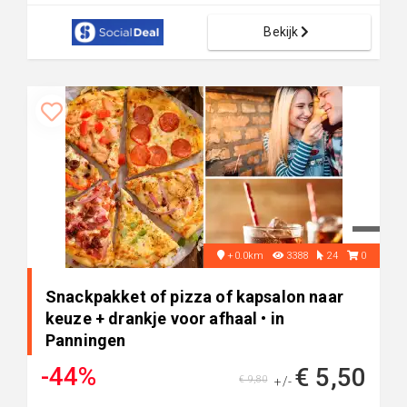
Bekijk
+0.0km
3388
24
0
Snackpakket of pizza of kapsalon naar
keuze + drankje voor afhaal • in
Panningen
-44%
€ 5,50
€ 9,80
+/-