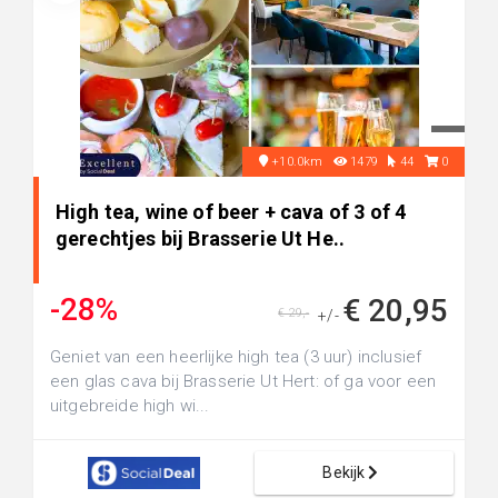
+10.0km
1479
44
0
High tea, wine of beer + cava of 3 of 4
gerechtjes bij Brasserie Ut He..
-28%
€ 20,95
€ 29,-
+/-
Geniet van een heerlijke high tea (3 uur) inclusief
een glas cava bij Brasserie Ut Hert: of ga voor een
uitgebreide high wi...
Bekijk