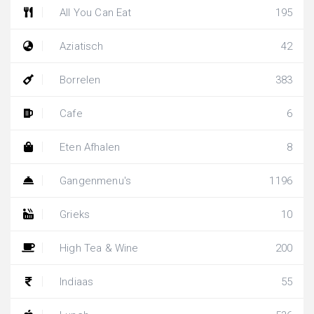
All You Can Eat
195
Aziatisch
42
Borrelen
383
Cafe
6
Eten Afhalen
8
Gangenmenu's
1196
Grieks
10
High Tea & Wine
200
Indiaas
55