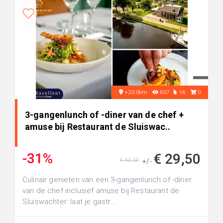
+20.0km
607
16
0
3-gangenlunch of -diner van de chef +
amuse bij Restaurant de Sluiswac..
-31%
€ 29,50
€ 42,50
+/-
Culinair genieten van een 3-gangenlunch of -diner
van de chef inclusief amuse bij Restaurant de
Sluiswachter: laat je gastr...