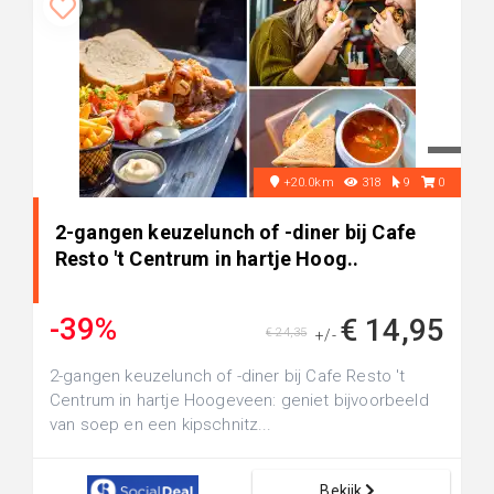
+20.0km
318
9
0
2-gangen keuzelunch of -diner bij Cafe
Resto 't Centrum in hartje Hoog..
-39%
€ 14,95
€ 24,35
+/-
2-gangen keuzelunch of -diner bij Cafe Resto 't
Centrum in hartje Hoogeveen: geniet bijvoorbeeld
van soep en een kipschnitz...
Bekijk