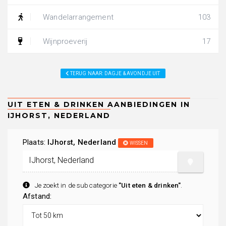
Wandelarrangement
103
Wijnproeverij
17
TERUG NAAR: DAGJE & AVONDJE UIT
Plaats:
IJhorst, Nederland
WISSEN
Je zoekt in de subcategorie
"Uit eten & drinken"
.
Afstand: