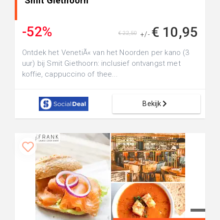
Smit Giethoorn
-52%
€ 10,95
€ 22,50
+/-
Ontdek het VenetiÃ« van het Noorden per kano (3
uur) bij Smit Giethoorn: inclusief ontvangst met
koffie, cappuccino of thee...
Bekijk