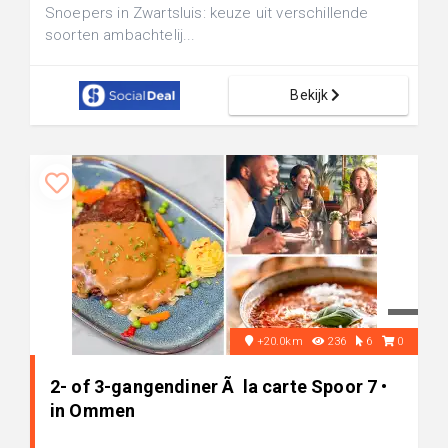
Snoepers in Zwartsluis: keuze uit verschillende
soorten ambachtelij...
Bekijk
+20.0km
236
6
0
2- of 3-gangendiner Ã la carte Spoor 7 •
in Ommen