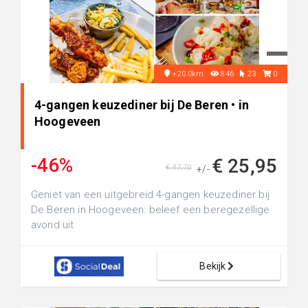
+20.0km
846
23
0
4-gangen keuzediner bij De Beren • in
Hoogeveen
-46%
€ 25,95
€ 47,70
+/-
Geniet van een uitgebreid 4-gangen keuzediner bij
De Beren in Hoogeveen: beleef een beregezellige
avond uit
Bekijk