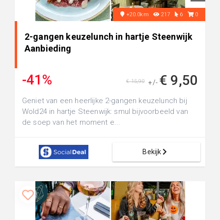
+20.0km
217
6
0
2-gangen keuzelunch in hartje Steenwijk
Aanbieding
-41%
€ 9,50
€ 15,90
+/-
Geniet van een heerlijke 2-gangen keuzelunch bij
Wold24 in hartje Steenwijk: smul bijvoorbeeld van
de soep van het moment e...
Bekijk