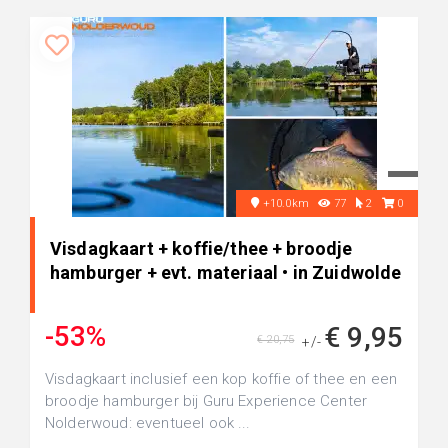
+10.0km
77
2
0
Visdagkaart + koffie/thee + broodje
hamburger + evt. materiaal • in Zuidwolde
-53%
€ 9,95
€ 20,75
+/-
Visdagkaart inclusief een kop koffie of thee en een
broodje hamburger bij Guru Experience Center
Nolderwoud: eventueel ook ...