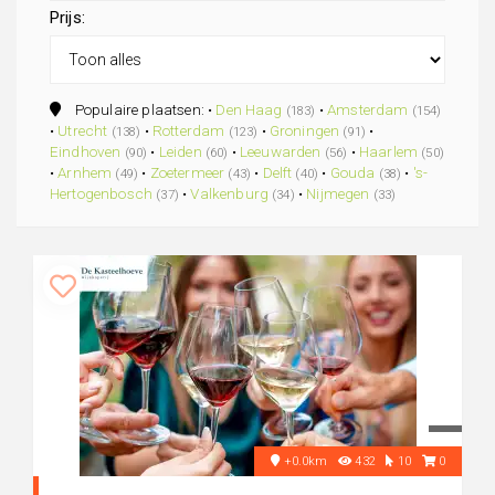
Prijs:
Populaire plaatsen: •
Den Haag
•
Amsterdam
(183)
(154)
•
Utrecht
•
Rotterdam
•
Groningen
•
(138)
(123)
(91)
Eindhoven
•
Leiden
•
Leeuwarden
•
Haarlem
(90)
(60)
(56)
(50)
•
Arnhem
•
Zoetermeer
•
Delft
•
Gouda
•
's-
(49)
(43)
(40)
(38)
Hertogenbosch
•
Valkenburg
•
Nijmegen
(37)
(34)
(33)
+0.0km
432
10
0