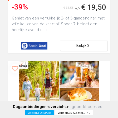
-39%
€ 19,50
€ 31,55
+/-
Geniet van een verrukkelijk 2- of 3-gangendiner met
vrije keuze van de kaart bij Spoor 7: beleef een
heerlijke avond uit in...
Bekijk
Dagaanbiedingen-overzicht.nl
gebruikt cookies:
+20.0km
837
21
0
MEER INFORMATIE
VERBERG DEZE MELDING