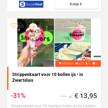
Bekijk
+20.0km
273
7
0
Strippenkaart voor 10 bollen ijs • in
Zwartsluis
-31%
€ 13,95
€ 20,-
+/-
Strippenkaart voor 10 heerlijke bollen ijs bij IJssalon