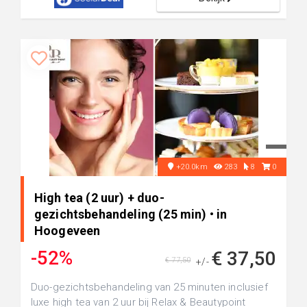
+20.0km
283
8
0
High tea (2 uur) + duo-
gezichtsbehandeling (25 min) • in
Hoogeveen
-52%
€ 37,50
€ 77,50
+/-
Duo-gezichtsbehandeling van 25 minuten inclusief
luxe high tea van 2 uur bij Relax & Beautypoint