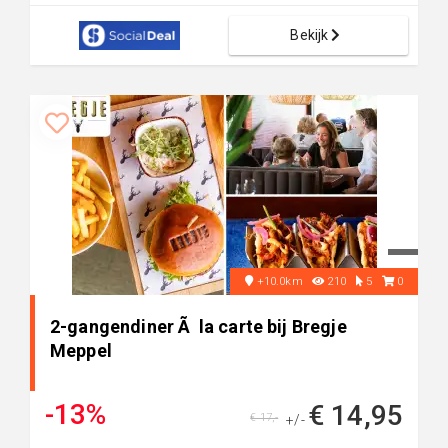
Bekijk
+10.0km
210
5
0
2-gangendiner Ã la carte bij Bregje
Meppel
-13%
€ 14,95
€ 17,-
+/-