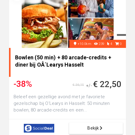
+10.0km
239
4
0
Bowlen (50 min) + 80 arcade-credits +
diner bij OÂ´Learys Hasselt
-38%
€ 22,50
€ 36,15
+/-
Beleef een gezellige avond met je favoriete
gezelschap bij O'Learys in Hasselt: 50 minuten
bowlen, 80 arcade-credits en een...
Bekijk