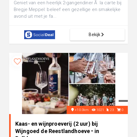
Geniet van een heerlijk 2-gangendiner Ã la carte bij
Bregje Meppel: beleef een gezellige en smakelijke
avond uit met je fa...
Bekijk
+10.0km
1021
23
0
Kaas- en wijnproeverij (2 uur) bij
Wijngoed de Reestlandhoeve • in