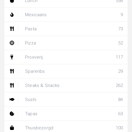
Lunch
536
Mexicaans
9
Pasta
73
Pizza
52
Proeverij
117
Spareribs
29
Steaks & Snacks
262
Sushi
84
Tapas
63
Thuisbezorgd
100