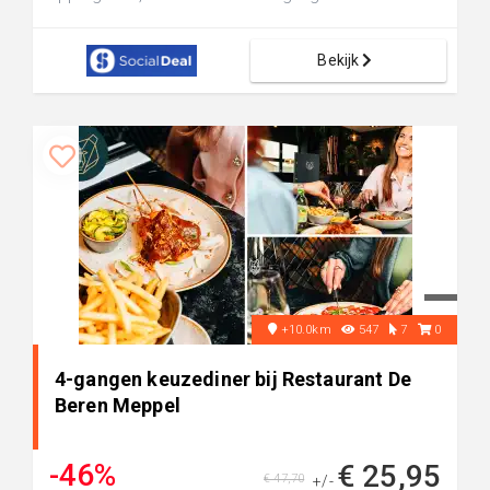
Bekijk
+10.0km
547
7
0
4-gangen keuzediner bij Restaurant De
Beren Meppel
-46%
€ 25,95
€ 47,70
+/-