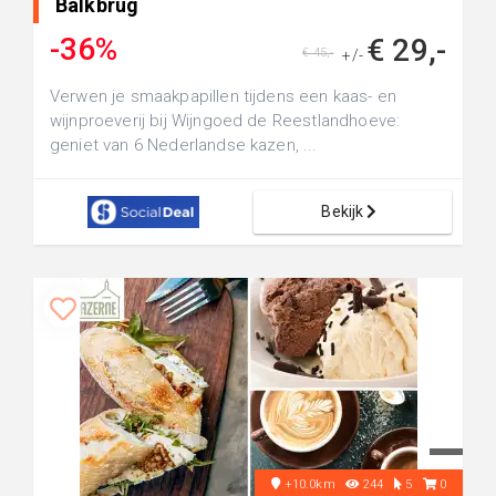
Balkbrug
-36%
€ 29,-
€ 45,-
+/-
Verwen je smaakpapillen tijdens een kaas- en
wijnproeverij bij Wijngoed de Reestlandhoeve:
geniet van 6 Nederlandse kazen, ...
Bekijk
+10.0km
244
5
0