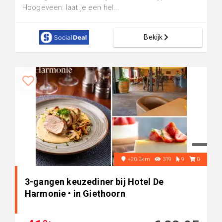
Hoogeveen: laat je een hel...
Bekijk
+20.0km
319
9
0
3-gangen keuzediner bij Hotel De
Harmonie • in Giethoorn