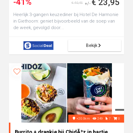
-41%
€ 23,95
€ 40,45
+/-
Heerlijk 3-gangen keuzediner bij Hotel De Harmonie
in Giethoorn: geniet bijvoorbeeld van de soep van
de week, gevolgd door...
Bekijk
+20.0km
249
7
0
Burrito + drankje bij ChidÃ³z in hartje