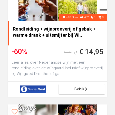
+10.0km
432
8
0
Rondleiding + wijnproeverij of gebak +
warme drank + uitsmijter bij Wi..
-60%
€ 14,95
€ 37,-
+/-
Leer alles over Nederlandse wijn met een
rondleiding over de wijngaard inclusief wijnproeverij
bij Wijngoed Drenthe: of ga ...
Bekijk