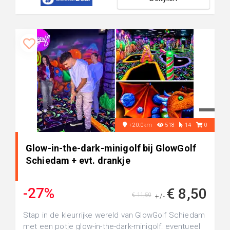
+20.0km
518
14
0
Glow-in-the-dark-minigolf bij GlowGolf
Schiedam + evt. drankje
-27%
€ 8,50
€ 11,50
+/-
Stap in de kleurrijke wereld van GlowGolf Schiedam
met een potje glow-in-the-dark-minigolf: eventueel