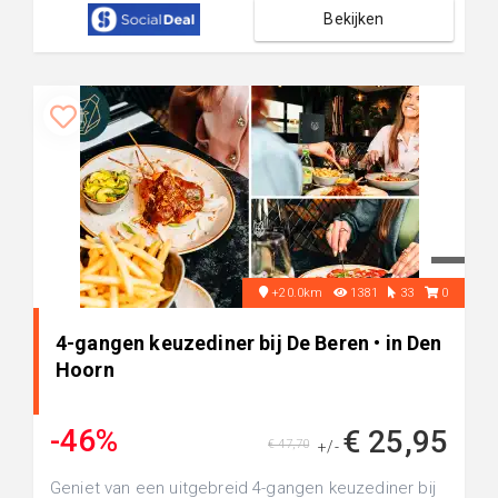
Bekijken
+20.0km
1381
33
0
4-gangen keuzediner bij De Beren • in Den
Hoorn
-46%
€ 25,95
€ 47,70
+/-
Geniet van een uitgebreid 4-gangen keuzediner bij