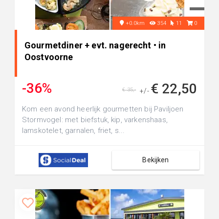
+0.0km
354
11
0
Gourmetdiner + evt. nagerecht • in
Oostvoorne
-36%
€ 22,50
€ 35,-
+/-
Kom een avond heerlijk gourmetten bij Paviljoen
Stormvogel: met biefstuk, kip, varkenshaas,
lamskotelet, garnalen, friet, s...
Bekijken