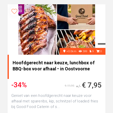
+0.0km
599
9
0
Hoofdgerecht naar keuze, lunchbox of
BBQ-box voor afhaal • in Oostvoorne
-34%
€ 7,95
€ 11,95
+/-
Geniet van een hoofdgerecht naar keuze voor
afhaal met spareribs, kip, schnitzel of loaded fries
bij Good Food Caterin of s...