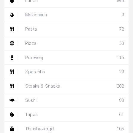
Lunch
546
Mexicaans
9
Pasta
72
Pizza
50
Proeverij
116
Spareribs
29
Steaks & Snacks
282
Sushi
90
Tapas
61
Thuisbezorgd
105