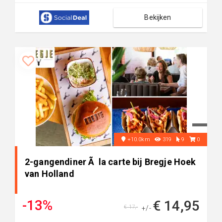
Bekijken
+10.0km
319
9
0
2-gangendiner Ã la carte bij Bregje Hoek
van Holland
-13%
€ 14,95
€ 17,-
+/-