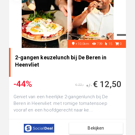
+10.0km
739
15
0
2-gangen keuzelunch bij De Beren in
Heenvliet
-44%
€ 12,50
€ 22,-
+/-
Geniet van een heerlijke 2-gangenlunch bij De
Beren in Heenvliet: met romige tomatensoep
vooraf en een hoofdgerecht naar ke...
Bekijken