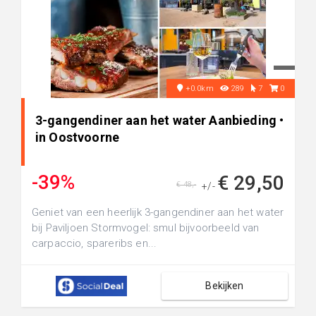
+0.0km
289
7
0
3-gangendiner aan het water Aanbieding •
in Oostvoorne
-39%
€ 29,50
€ 48,-
+/-
Geniet van een heerlijk 3-gangendiner aan het water
bij Paviljoen Stormvogel: smul bijvoorbeeld van
carpaccio, spareribs en...
Bekijken