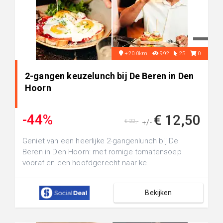
+20.0km
992
25
0
2-gangen keuzelunch bij De Beren in Den
Hoorn
-44%
€ 12,50
€ 22,-
+/-
Geniet van een heerlijke 2-gangenlunch bij De
Beren in Den Hoorn: met romige tomatensoep
vooraf en een hoofdgerecht naar ke...
Bekijken