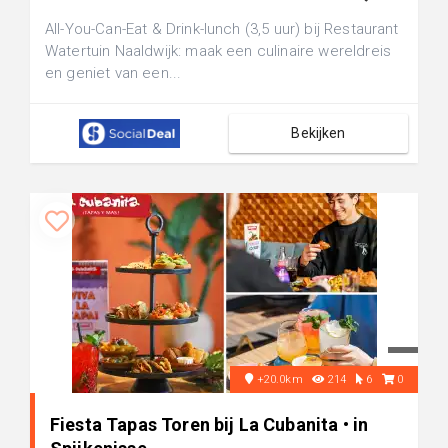
All-You-Can-Eat & Drink-lunch (3,5 uur) bij Restaurant
Watertuin Naaldwijk: maak een culinaire wereldreis
en geniet van een...
Bekijken
+20.0km
214
6
0
Fiesta Tapas Toren bij La Cubanita • in