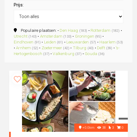
Prijs:
Populaire plaatsen: •
Den Haag
•
Rotterdam
•
(183)
(182)
Utrecht
•
Amsterdam
•
Groningen
•
(143)
(133)
(95)
Eindhoven
•
Leiden
•
Leeuwarden
•
Haarlem
(91)
(61)
(57)
(53)
•
Arnhem
•
Zoetermeer
•
Tilburg
•
Delft
•
's-
(52)
(42)
(40)
(39)
Hertogenbosch
•
Valkenburg
•
Gouda
(37)
(37)
(36)
+0.0km
38
3
0