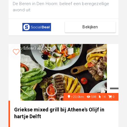
De Beren in Den Hoorn: beleef een beregezellige
avond uit
Bekijken
+20.0km
598
14
0
Griekse mixed grill bij Athene's Olijf in
hartje Delft