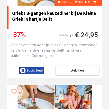
+20.0km
399
11
0
Grieks 3-gangen keuzediner bij De Kleine
Griek in hartje Delft
-37%
€ 24,95
€ 39,50
+/-
Geniet van een heerlijk Grieks 3-gangen keuzediner
bij De Kleine Griek in hartje Delft: smul van
authentieke Griekse gerech...
Bekijken