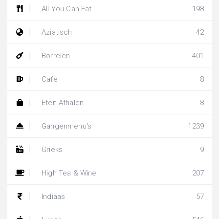
All You Can Eat
198
Aziatisch
42
Borrelen
401
Cafe
8
Eten Afhalen
8
Gangenmenu's
1239
Grieks
9
High Tea & Wine
207
Indiaas
57