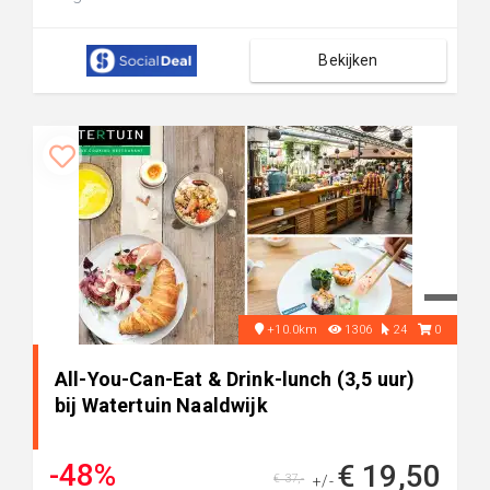
Bekijken
+10.0km
1306
24
0
All-You-Can-Eat & Drink-lunch (3,5 uur)
bij Watertuin Naaldwijk
-48%
€ 19,50
€ 37,-
+/-