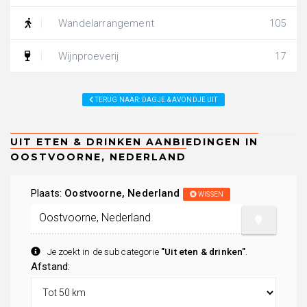
Wandelarrangement
105
Wijnproeverij
17
TERUG NAAR: DAGJE & AVONDJE UIT
Plaats:
Oostvoorne, Nederland
WISSEN
Je zoekt in de subcategorie
"Uit eten & drinken"
.
Afstand: