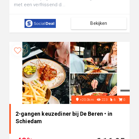
met een verfrissend d...
Bekijken
+20.0km
223
6
0
2-gangen keuzediner bij De Beren • in
Schiedam