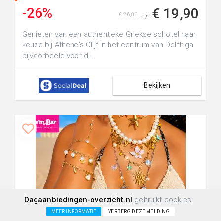
-26%
€ 19,90
€ 26,80
+/-
Genieten van een authentieke Griekse schotel naar
keuze bij Athene's Olijf in het centrum van Delft: ga
bijvoorbeeld voor d...
Bekijken
Dagaanbiedingen-overzicht.nl
gebruikt cookies:
+20.0km
434
10
0
MEER INFORMATIE
VERBERG DEZE MELDING