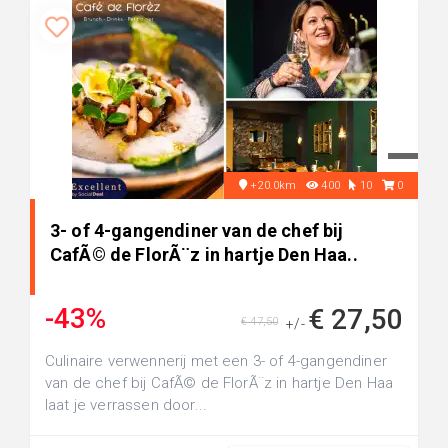
+20.0km
400
10
0
3- of 4-gangendiner van de chef bij
CafÃ© de FlorÃ¨z in hartje Den Haa..
-43%
€ 27,50
€ 47,50
+/-
Culinaire verwennerij met een 3- of 4-gangendiner
van de chef bij CafÃ© de FlorÃ¨z in hartje Den Haa
laat je verrassen door...