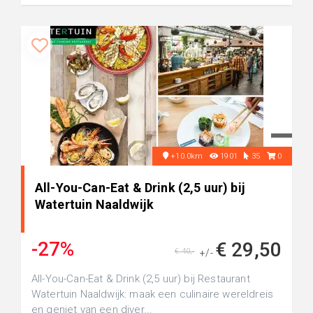
+10.0km
1901
35
0
All-You-Can-Eat & Drink (2,5 uur) bij
Watertuin Naaldwijk
-27%
€ 29,50
€ 40,-
+/-
All-You-Can-Eat & Drink (2,5 uur) bij Restaurant
Watertuin Naaldwijk: maak een culinaire wereldreis
en geniet van een diver...