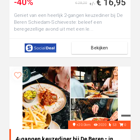
-40%
€ 16,95
€ 28,20
+/-
Geniet van een heerlijk 2-gangen keuzediner bij De
Beren Schiedam-Schieveste: beleef een
beregezellige avond uit met een le...
Bekijken
+20.0km
2020
53
0
4-gangen keuzediner bij De Beren • in