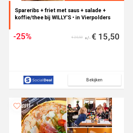
Spareribs + friet met saus + salade +
koffie/thee bij WILLY'S • in Vierpolders
-25%
€ 15,50
€ 20,50
+/-
Bekijken