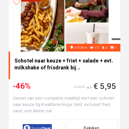
+20.0km
111
3
0
Schotel naar keuze + friet + salade + evt.
milkshake of frisdrank bij ..
-46%
€ 5,95
€ 10,95
+/-
Geniet van een complete maaltijd met een schotel
naar keuze bij Kwalitaria Hoge Veld: inclusief friet,
saus, een kleine sal...
Bekijken