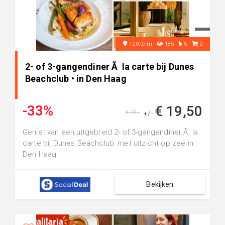
+20.0km
185
5
0
2- of 3-gangendiner Ã la carte bij Dunes
Beachclub • in Den Haag
-33%
€ 19,50
€ 29,-
+/-
Geniet van een uitgebreid 2- of 3-gangendiner Ã la
carte bij Dunes Beachclub: met uitzicht op zee in
Den Haag
Bekijken