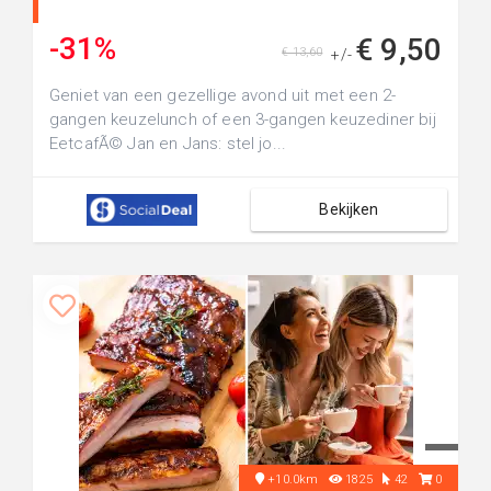
-31%
€ 9,50
€ 13,60
+/-
Geniet van een gezellige avond uit met een 2-
gangen keuzelunch of een 3-gangen keuzediner bij
EetcafÃ© Jan en Jans: stel jo...
Bekijken
+10.0km
1825
42
0