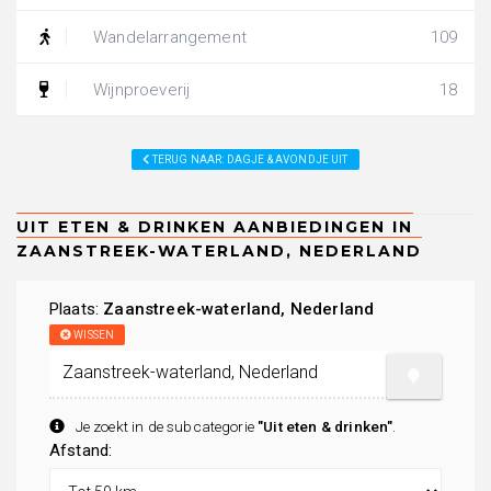
Wandelarrangement
109
Wijnproeverij
18
TERUG NAAR: DAGJE & AVONDJE UIT
Plaats:
Zaanstreek-waterland, Nederland
WISSEN
Je zoekt in de subcategorie
"Uit eten & drinken"
.
Afstand: