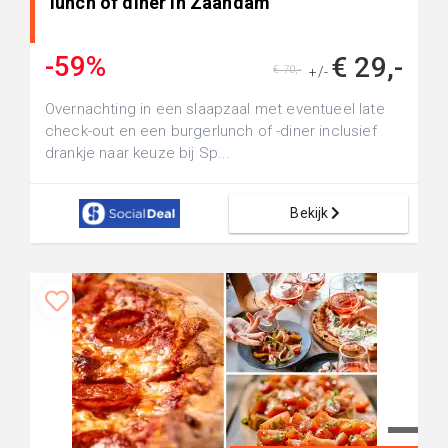
lunch of diner in Zaandam
-59%
€ 29,-
€ 70,-
+/-
Overnachting in een slaapzaal met eventueel late
check-out en een burgerlunch of -diner inclusief
drankje naar keuze bij Sp...
Bekijk