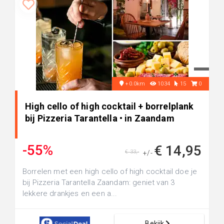
+0.0km
1034
15
0
High cello of high cocktail + borrelplank
bij Pizzeria Tarantella • in Zaandam
-55%
€ 14,95
€ 33,-
+/-
Borrelen met een high cello of high cocktail doe je
bij Pizzeria Tarantella Zaandam: geniet van 3
lekkere drankjes en een a...
Bekijk