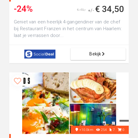
-24%
€ 34,50
€ 45,-
+/-
Geniet van een heerlijk 4-gangendiner van de chef
bij Restaurant Franzen in het centrum van Haarlem:
laat je verrassen door...
Bekijk
+10.0km
254
7
0