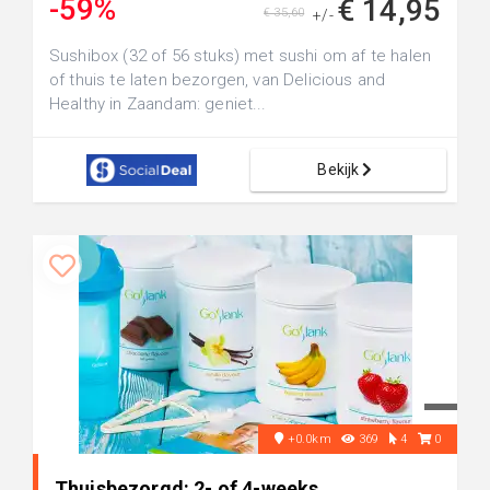
-59%
€ 14,95
€ 35,60
+/-
Sushibox (32 of 56 stuks) met sushi om af te halen
of thuis te laten bezorgen, van Delicious and
Healthy in Zaandam: geniet...
Bekijk
+0.0km
369
4
0
Thuisbezorgd: 2- of 4-weeks