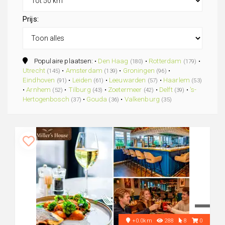
Prijs:
Populaire plaatsen: •
Den Haag
•
Rotterdam
•
(180)
(179)
Utrecht
•
Amsterdam
•
Groningen
•
(145)
(139)
(96)
Eindhoven
•
Leiden
•
Leeuwarden
•
Haarlem
(91)
(61)
(57)
(53)
•
Arnhem
•
Tilburg
•
Zoetermeer
•
Delft
•
's-
(52)
(43)
(42)
(39)
Hertogenbosch
•
Gouda
•
Valkenburg
(37)
(36)
(35)
+0.0km
288
8
0