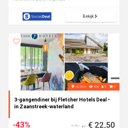
Bekijk
+0.0km
456
9
0
3-gangendiner bij Fletcher Hotels Deal •
in Zaanstreek-waterland
-43%
€ 22,50
€ 39,-
+/-