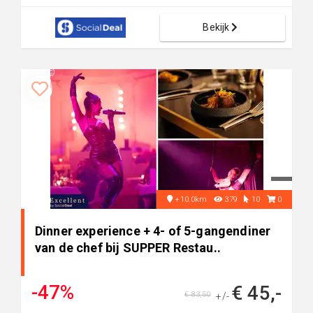
Bekijk
+10.0km
379
10
0
Dinner experience + 4- of 5-gangendiner
van de chef bij SUPPER Restau..
-47%
€ 45,-
€ 83,50
+/-