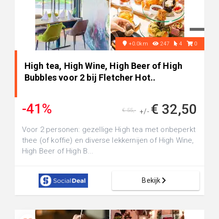
+0.0km
247
4
0
High tea, High Wine, High Beer of High
Bubbles voor 2 bij Fletcher Hot..
-41%
€ 32,50
€ 55,-
+/-
Voor 2 personen: gezellige High tea met onbeperkt
thee (of koffie) en diverse lekkernijen of High Wine,
High Beer of High B...
Bekijk