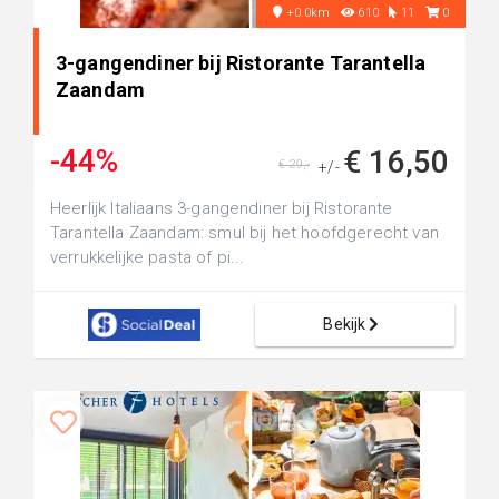
+0.0km
610
11
0
3-gangendiner bij Ristorante Tarantella
Zaandam
-44%
€ 16,50
€ 29,-
+/-
Heerlijk Italiaans 3-gangendiner bij Ristorante
Tarantella Zaandam: smul bij het hoofdgerecht van
verrukkelijke pasta of pi...
Bekijk