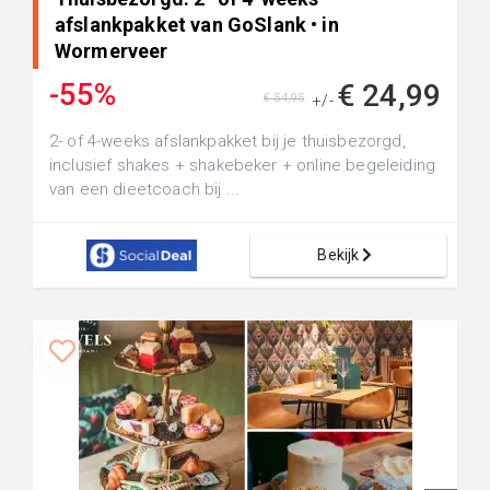
afslankpakket van GoSlank • in
Wormerveer
-55%
€ 24,99
€ 54,95
+/-
2- of 4-weeks afslankpakket bij je thuisbezorgd,
inclusief shakes + shakebeker + online begeleiding
van een dieetcoach bij ...
Bekijk