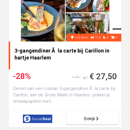
+10.0km
113
3
0
3-gangendiner Ã la carte bij Carillon in
hartje Haarlem
-28%
€ 27,50
€ 38,-
+/-
Geniet van een culinair 3-gangendiner Ã la carte bij
Carillon, aan de Grote Markt in Haarlem: prikkel je
smaakpapillen met...
Bekijk