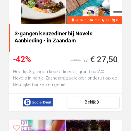
+0.0km
711
18
0
3-gangen keuzediner bij Novels
Aanbieding • in Zaandam
-42%
€ 27,50
€ 46,65
+/-
Heerlijk 3-gangen keuzediner bij grand cafÃ©
Novels in hartje Zaandam: zak lekker onderuit op de
kleurrijke banken en genie...
Bekijk