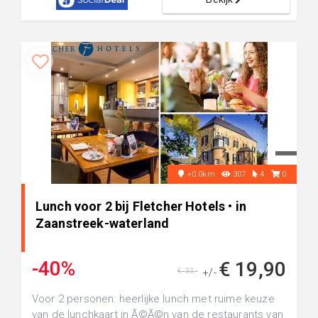
+0.0km
307
4
0
Lunch voor 2 bij Fletcher Hotels • in
Zaanstreek-waterland
-40%
€ 19,90
€ 33,-
+/-
Voor 2 personen: heerlijke lunch met ruime keuze
van de lunchkaart in Ã©Ã©n van de restaurants van