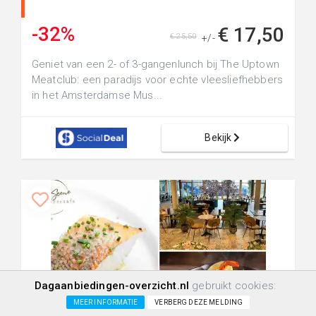
-32%
€ 17,50
€ 25,50
+/-
Geniet van een 2- of 3-gangenlunch bij The Uptown
Meatclub: een paradijs voor echte vleesliefhebbers
in het Amsterdamse Mus...
Bekijk
Dagaanbiedingen-overzicht.nl
gebruikt cookies:
MEER INFORMATIE
VERBERG DEZE MELDING
+10.0km
191
5
0