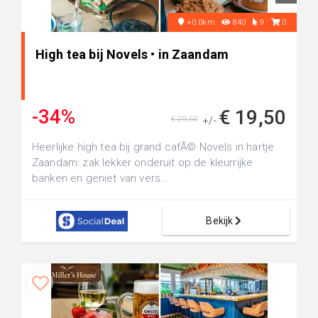
+0.0km
840
9
0
High tea bij Novels • in Zaandam
-34%
€ 19,50
€ 29,50
+/-
Heerlijke high tea bij grand cafÃ© Novels in hartje
Zaandam: zak lekker onderuit op de kleurrijke
banken en geniet van vers...
Bekijk