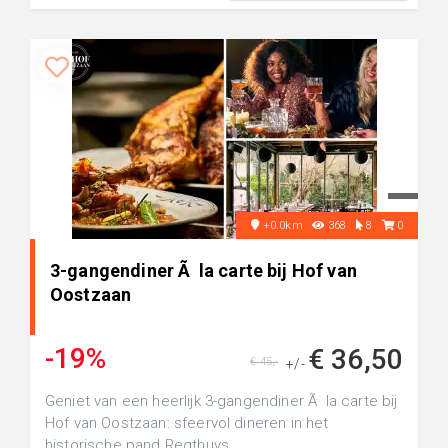
+0.0km
368
8
0
3-gangendiner Ã la carte bij Hof van
Oostzaan
-19%
€ 36,50
€ 45,-
+/-
Geniet van een heerlijk 3-gangendiner Ã la carte bij
Hof van Oostzaan: sfeervol dineren in het
historische pand Regthuys