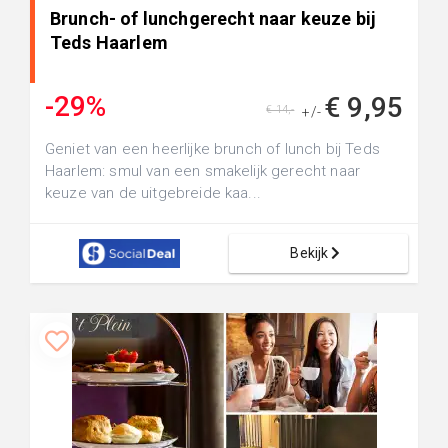
Brunch- of lunchgerecht naar keuze bij
Teds Haarlem
-29%
€ 9,95
€ 14,-
+/-
Geniet van een heerlijke brunch of lunch bij Teds
Haarlem: smul van een smakelijk gerecht naar
keuze van de uitgebreide kaa...
Bekijk