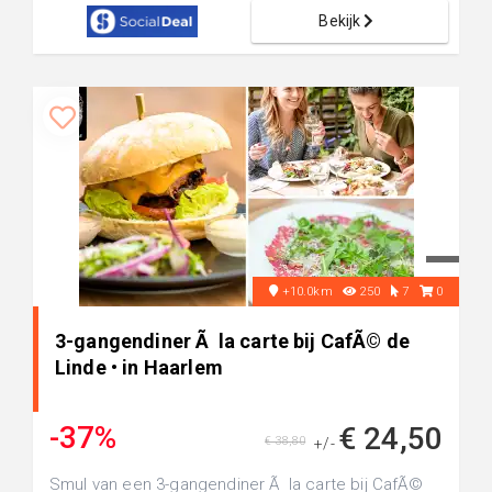
Bekijk
+10.0km
250
7
0
3-gangendiner Ã la carte bij CafÃ© de
Linde • in Haarlem
-37%
€ 24,50
€ 38,80
+/-
Smul van een 3-gangendiner Ã la carte bij CafÃ©