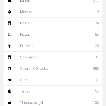
Lunch
547
Mexicaans
9
Pasta
74
Pizza
53
Proeverij
120
Spareribs
31
Steaks & Snacks
286
Sushi
91
Tapas
63
Thuisbezorgd
106