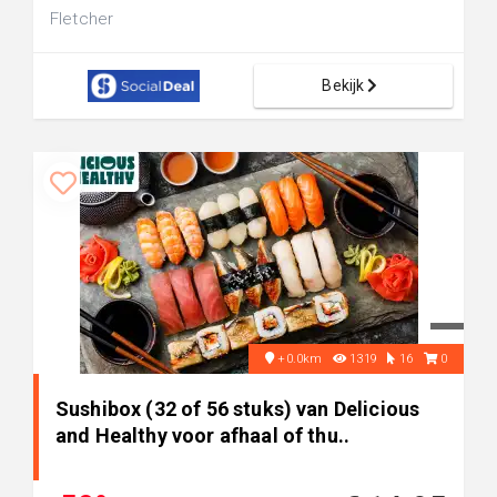
Fletcher
Bekijk
+0.0km
1319
16
0
Sushibox (32 of 56 stuks) van Delicious
and Healthy voor afhaal of thu..