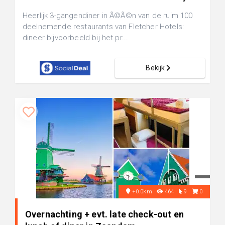
Heerlijk 3-gangendiner in Ã©Ã©n van de ruim 100
deelnemende restaurants van Fletcher Hotels:
dineer bijvoorbeeld bij het pr...
Bekijk
+0.0km
464
9
0
Overnachting + evt. late check-out en