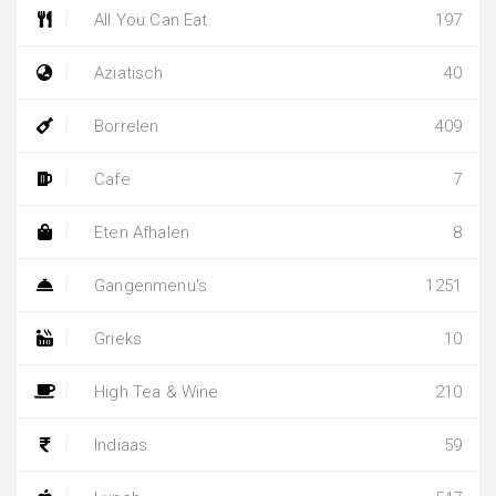
All You Can Eat
197
Aziatisch
40
Borrelen
409
Cafe
7
Eten Afhalen
8
Gangenmenu's
1251
Grieks
10
High Tea & Wine
210
Indiaas
59