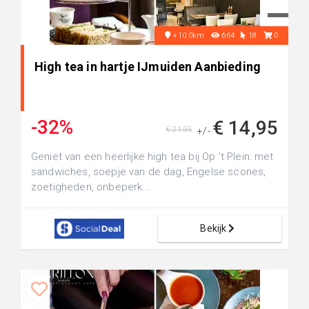
+10.0km
664
18
0
High tea in hartje IJmuiden Aanbieding
-32%
€ 14,95
€ 21,95
+/-
Geniet van een heerlijke high tea bij Op 't Plein: met
sandwiches, soepje van de dag, Engelse scones,
zoetigheden, onbeperk...
Bekijk