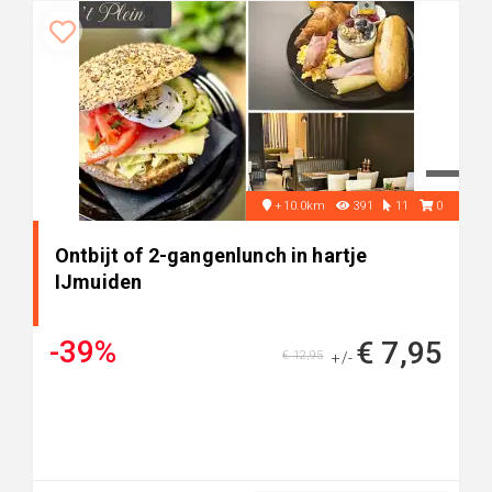
+10.0km
391
11
0
Ontbijt of 2-gangenlunch in hartje
IJmuiden
-39%
€ 7,95
€ 12,95
+/-