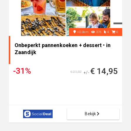
+0.0km
376
4
0
Onbeperkt pannenkoeken + dessert • in
Zaandijk
-31%
€ 14,95
€ 21,50
+/-
Bekijk