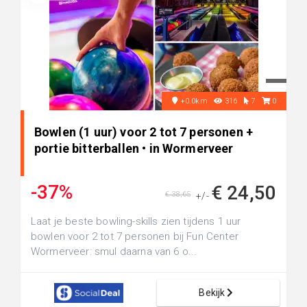
+0.0km
316
7
0
Bowlen (1 uur) voor 2 tot 7 personen +
portie bitterballen • in Wormerveer
-37%
€ 24,50
€ 38,65
+/-
Laat je beste bowling-skills zien tijdens 1 uur
bowlen voor 2 tot 7 personen bij Fun Center
Wormerveer: smul daarna van 6 o...
Bekijk