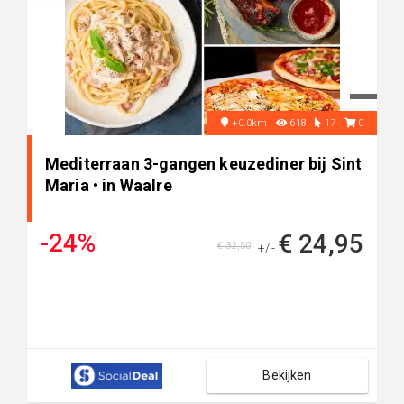
+0.0km
618
17
0
Mediterraan 3-gangen keuzediner bij Sint
Maria • in Waalre
-24%
€ 24,95
€ 32,50
+/-
Bekijken