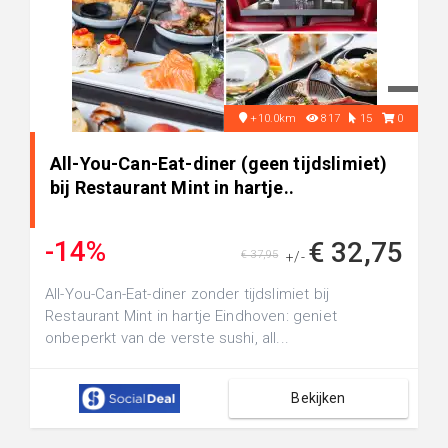
+10.0km
817
15
0
All-You-Can-Eat-diner (geen tijdslimiet)
bij Restaurant Mint in hartje..
-14%
€ 32,75
€ 37,95
+/-
All-You-Can-Eat-diner zonder tijdslimiet bij
Restaurant Mint in hartje Eindhoven: geniet
onbeperkt van de verste sushi, all...
Bekijken