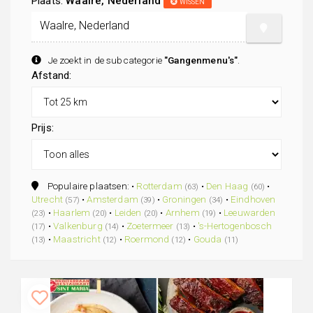
Plaats:
Waalre, Nederland
WISSEN
Je zoekt in de subcategorie
"Gangenmenu's"
.
Afstand:
Prijs:
Populaire plaatsen: •
Rotterdam
•
Den Haag
•
(63)
(60)
Utrecht
•
Amsterdam
•
Groningen
•
Eindhoven
(57)
(39)
(34)
•
Haarlem
•
Leiden
•
Arnhem
•
Leeuwarden
(23)
(20)
(20)
(19)
•
Valkenburg
•
Zoetermeer
•
's-Hertogenbosch
(17)
(14)
(13)
•
Maastricht
•
Roermond
•
Gouda
(13)
(12)
(12)
(11)