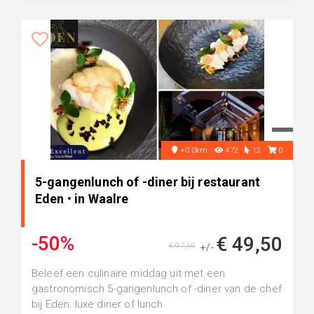
+0.0km
472
12
0
5-gangenlunch of -diner bij restaurant
Eden • in Waalre
-50%
€ 49,50
€ 97,50
+/-
Beleef een culinaire middag uit met een
gastronomisch 5-gangenlunch of -diner van de chef
bij Eden: luxe diner of lunch