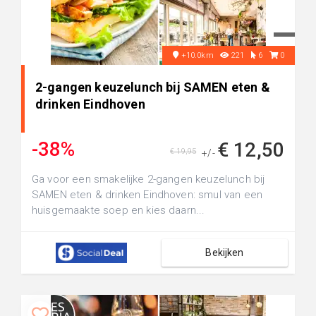
+10.0km
221
6
0
2-gangen keuzelunch bij SAMEN eten &
drinken Eindhoven
-38%
€ 12,50
€ 19,95
+/-
Ga voor een smakelijke 2-gangen keuzelunch bij
SAMEN eten & drinken Eindhoven: smul van een
huisgemaakte soep en kies daarn...
Bekijken