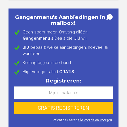
Gangenmenu's Aanbiedingen in je
mailbox!
Geen spam meer. Ontvang alléén
Gangenmenu's
Deals die
JIJ
wil.
JIJ
bepaalt: welke aanbiedingen, hoeveel &
wanneer.
Korting bij jou in de buurt.
Blijft voor jou altijd
GRATIS
.
Registreren:
...of ontdek eerst
alle voordelen voor jou
.