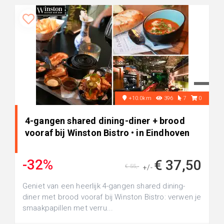
+10.0km
396
7
0
4-gangen shared dining-diner + brood
vooraf bij Winston Bistro • in Eindhoven
-32%
€ 37,50
€ 55,-
+/-
Geniet van een heerlijk 4-gangen shared dining-
diner met brood vooraf bij Winston Bistro: verwen je
smaakpapillen met verru...