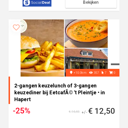
Bekijken
+10.0km
357
7
0
2-gangen keuzelunch of 3-gangen
keuzediner bij EetcafÃ© 't Pleintje • in
Hapert
-25%
€ 12,50
€ 16,65
+/-