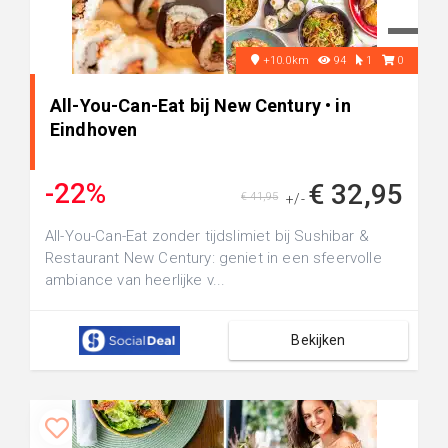
+10.0km
94
1
0
All-You-Can-Eat bij New Century • in
Eindhoven
-22%
€ 32,95
€ 41,95
+/-
All-You-Can-Eat zonder tijdslimiet bij Sushibar &
Restaurant New Century: geniet in een sfeervolle
ambiance van heerlijke v...
Bekijken