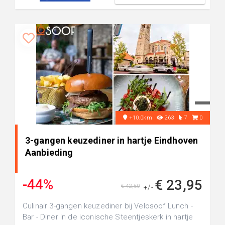
+10.0km
263
7
0
3-gangen keuzediner in hartje Eindhoven
Aanbieding
-44%
€ 23,95
€ 42,50
+/-
Culinair 3-gangen keuzediner bij Velosoof Lunch -
Bar - Diner in de iconische Steentjeskerk in hartje