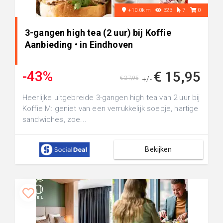
+10.0km
323
7
0
3-gangen high tea (2 uur) bij Koffie
Aanbieding • in Eindhoven
-43%
€ 15,95
€ 27,95
+/-
Heerlijke uitgebreide 3-gangen high tea van 2 uur bij
Koffie M: geniet van een verrukkelijk soepje, hartige
sandwiches, zoe...
Bekijken