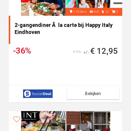
+10.0km
647
12
0
2-gangendiner Ã la carte bij Happy Italy
Eindhoven
-36%
€ 12,95
€ 20,-
+/-
Bekijken