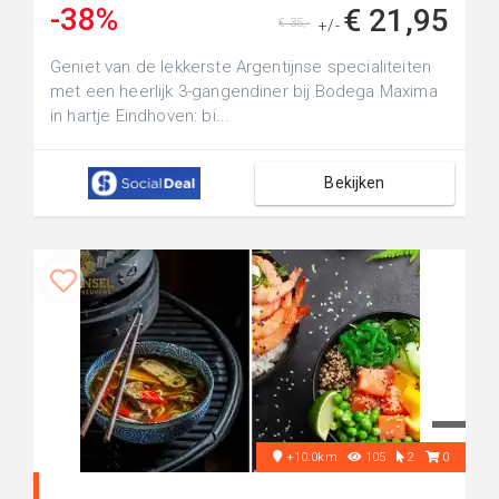
-38%
€ 21,95
€ 35,-
+/-
Geniet van de lekkerste Argentijnse specialiteiten
met een heerlijk 3-gangendiner bij Bodega Maxima
in hartje Eindhoven: bi...
Bekijken
+10.0km
105
2
0