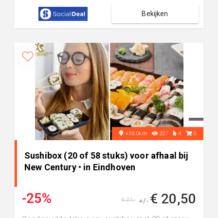
Bekijken
+10.0km
227
4
0
Sushibox (20 of 58 stuks) voor afhaal bij
New Century • in Eindhoven
-25%
€ 20,50
€ 27,-
+/-