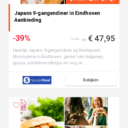
+10.0km
221
6
0
Japans 9-gangendiner in Eindhoven
Aanbieding
-39%
€ 47,95
€ 78,-
+/-
Heerlijk Japans 9-gangendiner bij Restaurant
Momoyama in Eindhoven: geniet van dagsoep,
gyoza, rundvleesrolletjes en nog ve...
Bekijken