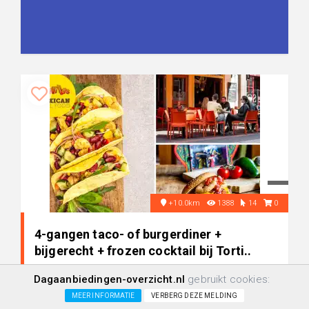
+10.0km
1388
14
0
4-gangen taco- of burgerdiner +
bijgerecht + frozen cocktail bij Torti..
Dagaanbiedingen-overzicht.nl
gebruikt cookies:
-46%
€ 28,95
MEER INFORMATIE
VERBERG DEZE MELDING
€ 53,50
+/-