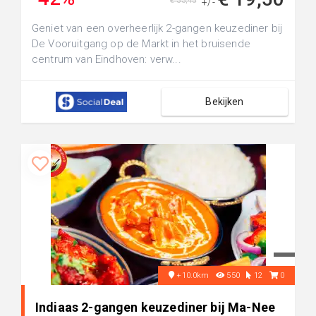
€ 33,45
+/-
Geniet van een overheerlijk 2-gangen keuzediner bij
De Vooruitgang op de Markt in het bruisende
centrum van Eindhoven: verw...
Bekijken
+10.0km
550
12
0
Indiaas 2-gangen keuzediner bij Ma-Nee