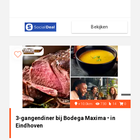
Bekijken
+10.0km
730
14
0
3-gangendiner bij Bodega Maxima • in
Eindhoven