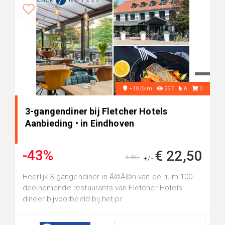
+10.0km
297
6
0
3-gangendiner bij Fletcher Hotels
Aanbieding • in Eindhoven
-43%
€ 22,50
€ 39,-
+/-
Heerlijk 3-gangendiner in Ã©Ã©n van de ruim 100
deelnemende restaurants van Fletcher Hotels:
dineer bijvoorbeeld bij het pr...