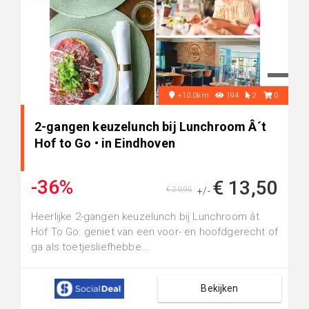
+10.0km
194
2
0
2-gangen keuzelunch bij Lunchroom Â´t
Hof to Go • in Eindhoven
-36%
€ 13,50
€ 20,95
+/-
Heerlijke 2-gangen keuzelunch bij Lunchroom ât
Hof To Go: geniet van een voor- en hoofdgerecht of
ga als toetjesliefhebbe...
Bekijken