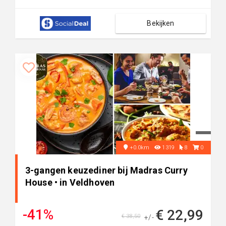
Bekijken
+0.0km
1319
8
0
3-gangen keuzediner bij Madras Curry
House • in Veldhoven
-41%
€ 22,99
€ 38,50
+/-