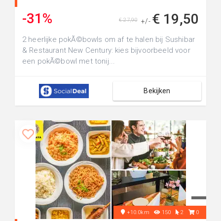
-31%
€ 19,50
€ 27,90
+/-
2 heerlijke pokÃ©bowls om af te halen bij Sushibar
& Restaurant New Century: kies bijvoorbeeld voor
een pokÃ©bowl met tonij...
Bekijken
+10.0km
150
2
0