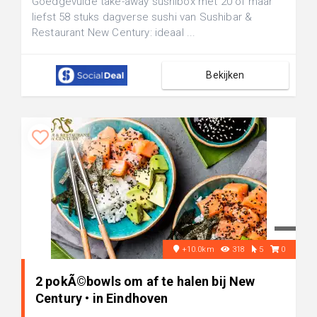
Goedgevulde take-away sushibox met 20 of maar
liefst 58 stuks dagverse sushi van Sushibar &
Restaurant New Century: ideaal ...
Bekijken
+10.0km
318
5
0
2 pokÃ©bowls om af te halen bij New
Century • in Eindhoven