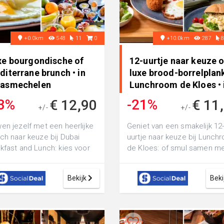
+0.0km
548
11
0
+10.0km
287
xe bourgondische of
12-uurtje naar keuze o
iterrane brunch • in
luxe brood-borrelplank
asmechelen
Lunchroom de Kloes • 
Geleen
3%
-21%
€ 12,90
€ 11
+/-
+/-
€ 19,25
€ 14,50
en jezelf met een heerlijke
Geniet van een smakelijk 12
ch naar keuze bij Dubai
uurtje naar keuze bij Lunch
kfast and Lunch: kies voor
de Kloes: of smul samen m
smaakvolle bourgondische
jouw vriend of vriendin van 
luxe...
Bekijk
Beki