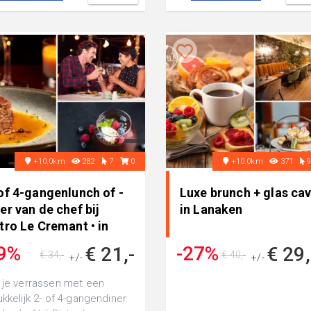
+10.0km
282
7
0
+10.0km
371
of 4-gangenlunch of -
Luxe brunch + glas cav
er van de chef bij
in Lanaken
tro Le Cremant • in
himmert
9%
-27%
€ 21,-
€ 29
€ 34,-
€ 40,-
+/-
+/-
 je verrassen met een
ukkelijk 2- of 4-gangendiner