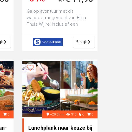
+/-
€ 25,55
Ga op avontuur met dit
wandelarrangement van Bijna
Thuis Wijlre: inclusief een
 en
knapzak met broodje gezond,
drankje en een s...
jk
Bekijk
4
0
+20.0km
310
6
0
an-
Lunchplank naar keuze bij