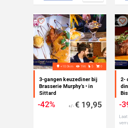
+10.0km
196
5
0
3-gangen keuzediner bij
2- 
Brasserie Murphy's • in
din
Sittard
Bis
Sc
-42%
-3
€ 19,95
+/-
€ 33,95
Laat
verr