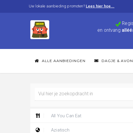
Uw lokale aanbieding promoten?
Lees hier hoe...
Regis
en ontvang
alléé
ALLE AANBIEDINGEN
DAGJE & AVON
All You Can Eat
Aziatisch