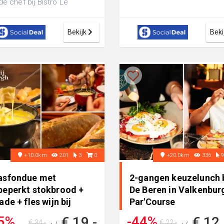
de chef bij Bistro Le
ant: sfeervol restaurant in
L...
Bekijk
Beki
+10.0km
201
3
0
+20.0km
336
asfondue met
2-gangen keuzelunch b
beperkt stokbrood +
De Beren in Valkenbur
ade + fles wijn bij
Par'Course
terij T..
5%
-44%
€ 19,-
€ 12
€ 34,-
€ 22,-