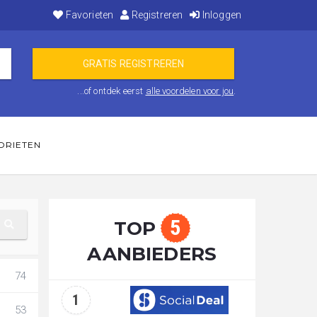
Favorieten
Registreren
Inloggen
...of ontdek eerst
alle voordelen voor jou
.
ORIETEN
5
TOP
AANBIEDERS
74
1
53