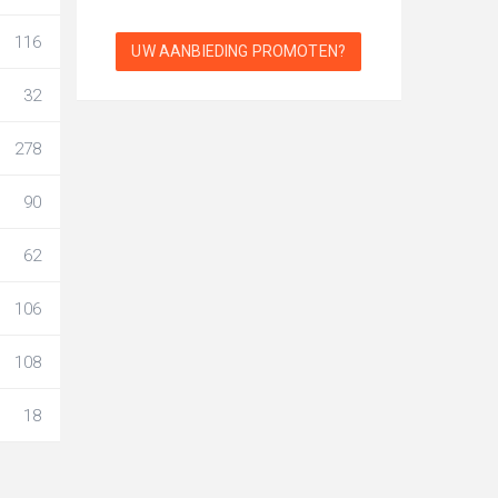
116
UW AANBIEDING PROMOTEN?
32
278
90
62
106
108
18