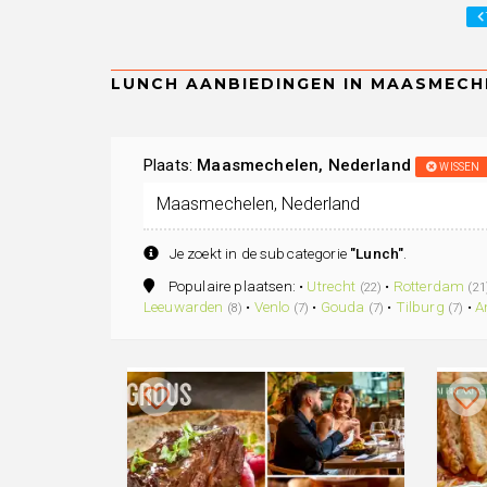
Plaats:
Maasmechelen, Nederland
WISSEN
Je zoekt in de subcategorie
"Lunch"
.
Populaire plaatsen: •
Utrecht
•
Rotterdam
(22)
(21
Leeuwarden
•
Venlo
•
Gouda
•
Tilburg
•
A
(8)
(7)
(7)
(7)