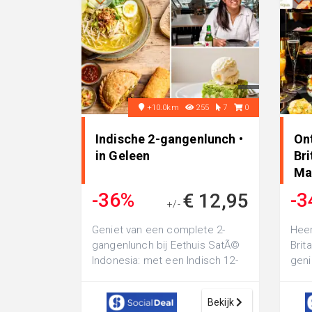
+10.0km
255
7
0
Indische 2-gangenlunch •
Ont
in Geleen
Bri
Ma
-36%
-3
€ 12,95
+/-
€ 19,95
Geniet van een complete 2-
Heer
gangenlunch bij Eethuis SatÃ©
Brit
Indonesia: met een Indisch 12-
geni
uurtje en een blondie met
broo
bolletje ij...
Bekijk