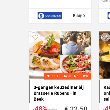
van 
Crem
Zuid-
Bekijk
+10.0km
785
13
0
3-gangen keuzediner bij
Ka
Brasserie Rubens • in
on
Beek
sal
Gas
-48%
-4
€ 22,50
€ 43,-