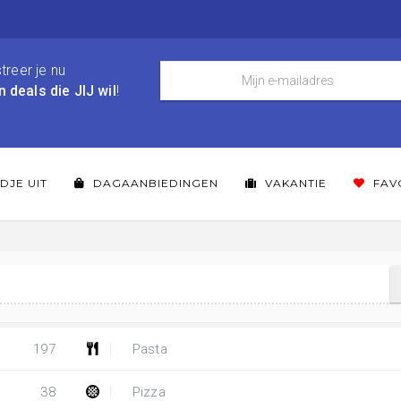
treer je nu
n deals die JIJ wil
!
DJE UIT
DAGAANBIEDINGEN
VAKANTIE
FAV
197
Pasta
38
Pizza