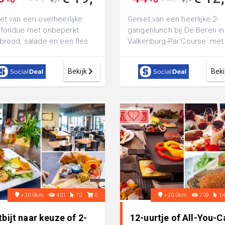
+/-
+/-
et van een overheerlijke
Geniet van een heerlijke 2-
sfondue met onbeperkt
gangenlunch bij De Beren in
brood, salade en een fles
Valkenburg-Par'Course: met
 bij Gasterij Terborgh:
romige tomatensoep vooraf
sers sm...
een hoofdger...
Bekijk
Beki
+20.0km
451
10
0
+20.0km
709
1
bijt naar keuze of 2-
12-uurtje of All-You-C