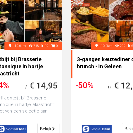
+10.0km
718
19
0
+10.0km
227
bijt bij Brasserie
3-gangen keuzediner 
tannique in hartje
brunch • in Geleen
astricht
4%
-50%
€ 14,95
€ 12
+/-
+/-
€ 22,50
€ 24,95
lijk ontbijt bij Brasserie
annique in hartje Maastricht:
et van een selectie aan
d, divers beleg, ei naar k...
Bekijk
Beki