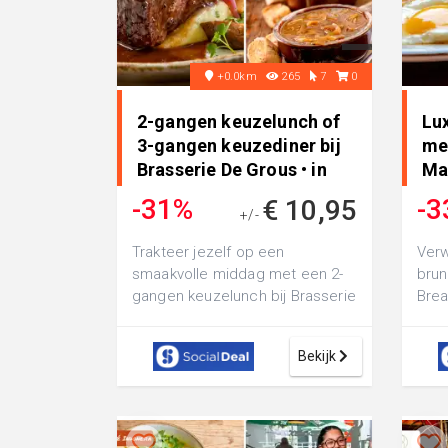
+0.0km
265
7
0
2-gangen keuzelunch of
Lu
3-gangen keuzediner bij
med
Brasserie De Grous • in
Ma
Stein
-31%
-3
€ 10,95
+/-
€ 15,70
Trakteer jezelf op een
Verw
smaakvolle middag met een 2-
brun
gangen keuzelunch bij Brasserie
Brea
De Grous: of kom 's avonds
een 
genieten van ...
of ...
Bekijk