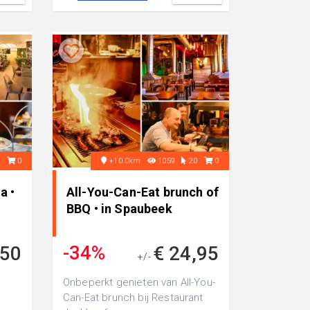
9
0
+10.0km
1059
20
0
a •
All-You-Can-Eat brunch of
BBQ • in Spaubeek
-34%
,50
€ 24,95
+/-
€ 37,50
Onbeperkt genieten van All-You-
Can-Eat brunch bij Restaurant