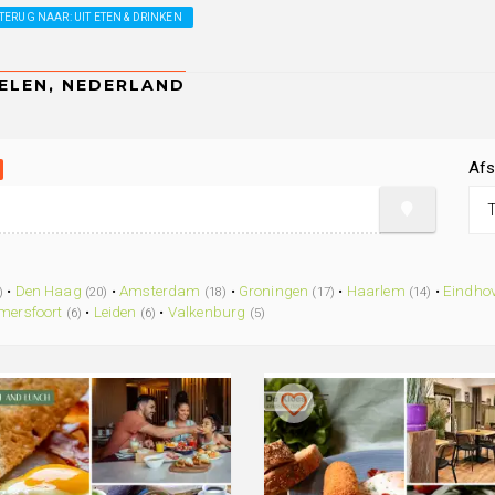
TERUG NAAR: UIT ETEN & DRINKEN
Afs
•
Den Haag
•
Amsterdam
•
Groningen
•
Haarlem
•
Eindho
)
(20)
(18)
(17)
(14)
mersfoort
•
Leiden
•
Valkenburg
(6)
(6)
(5)