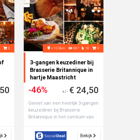
6
0
+10.0km
687
18
0
of
3-gangen keuzediner bij
Brasserie Britannique in
hartje Maastricht
-46%
,50
€ 24,50
+/-
€ 44,95
Geniet van een heerlijk 3-gangen
keuzediner bij Brasserie
Britannique in het centrum van
Maastricht: sfeervol dineren aan
h...
jk
Bekijk