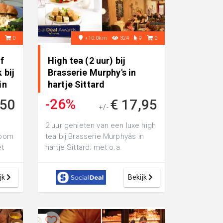
8
0
+10.0km
324
9
0
f
High tea (2 uur) bij
 bij
Brasserie Murphy's in
in
hartje Sittard
-26%
,50
€ 17,95
+/-
€ 23,95
-
2 uur genieten van een luxe high
room
tea bij Brasserie Murphyâs in
et
hartje Sittard: met o.a.
de
tomatensoep, mini croque,
runderc...
jk
Bekijk