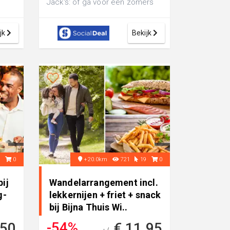
Jack's: of ga voor een zomers
tintje met de All-You-Can-Eat
BB...
jk
Bekijk
9
0
+20.0km
721
19
0
ij
Wandelarrangement incl.
g-
lekkernijen + friet + snack
bij Bijna Thuis Wi..
-54%
,50
€ 11,95