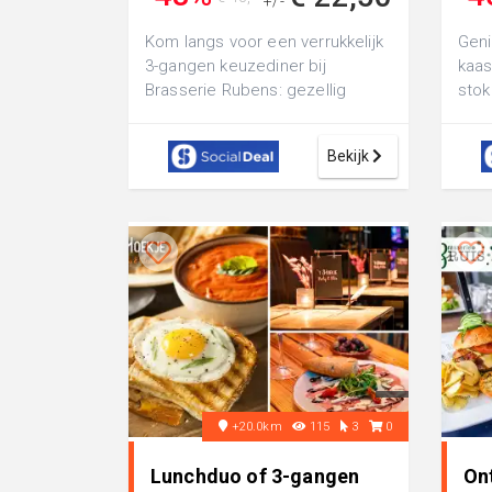
+/-
Kom langs voor een verrukkelijk
Geni
3-gangen keuzediner bij
kaa
Brasserie Rubens: gezellig
stok
dineren in een ongedwongen
wijn
sfeer
Zwit
Bekijk
+20.0km
115
3
0
Lunchduo of 3-gangen
Ont