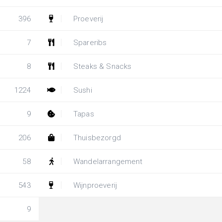
396
Proeverij
7
Spareribs
8
Steaks & Snacks
1224
Sushi
9
Tapas
206
Thuisbezorgd
58
Wandelarrangement
543
Wijnproeverij
9