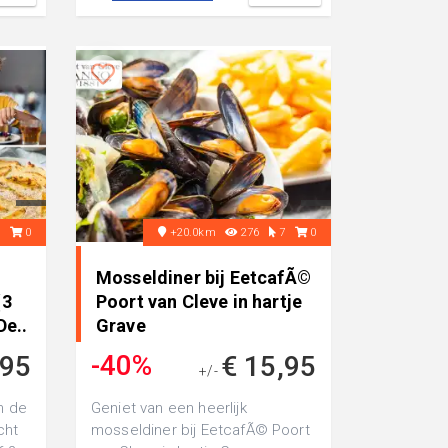
6
0
+20.0km
276
7
0
Mosseldiner bij EetcafÃ©
(3
Poort van Cleve in hartje
De..
Grave
-40%
,95
€ 15,95
+/-
€ 26,50
n de
Geniet van een heerlijk
cht
mosseldiner bij EetcafÃ© Poort