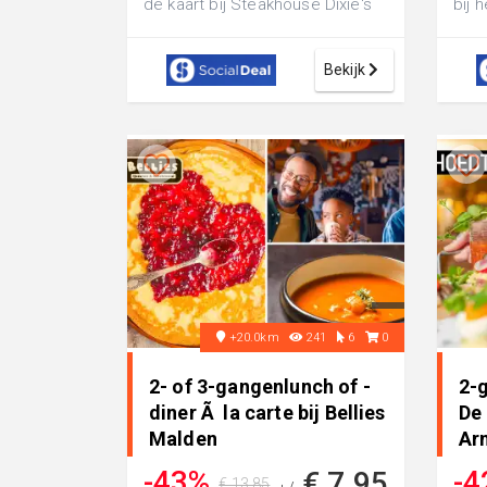
de kaart bij Steakhouse Dixie's
bij 
in hartje Ede: genieten in Amer...
verr
ing..
Bekijk
+20.0km
241
6
0
2- of 3-gangenlunch of -
2-
diner Ã la carte bij Bellies
De 
Malden
Ar
-43%
-4
€ 7,95
€ 13,85