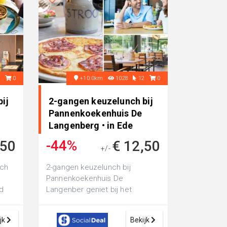
8
0
+10.0km
1028
12
0
ij
2-gangen keuzelunch bij
Pannenkoekenhuis De
Langenberg • in Ede
-44%
,50
€ 12,50
+/-
€ 22,20
nch
2-gangen keuzelunch bij
Pannenkoekenhuis De
ld
Langenber geniet bij het
 een
hoofdgerecht een een
ambachtelijke pannenkoek met
jk
Bekijk
3 to...