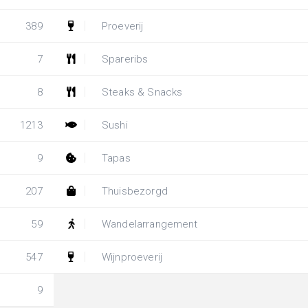
389
Proeverij
7
Spareribs
8
Steaks & Snacks
1213
Sushi
9
Tapas
207
Thuisbezorgd
59
Wandelarrangement
547
Wijnproeverij
9