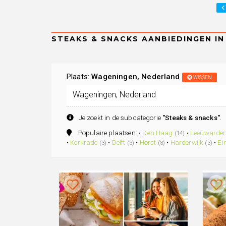
Plaats:
Wageningen, Nederland
WISSEN
Je zoekt in de subcategorie
"Steaks & snacks"
.
Populaire plaatsen: •
Den Haag
•
Leeuwarde
(14)
•
Kerkrade
•
Delft
•
Horst
•
Harderwijk
•
Ei
(3)
(3)
(3)
(3)