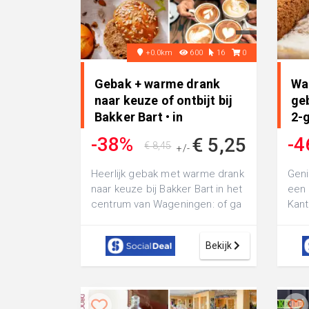
+0.0km
600
16
0
Gebak + warme drank
Wa
naar keuze of ontbijt bij
ge
Bakker Bart • in
2-
Wageningen
D..
-38%
-4
€ 5,25
€ 8,45
+/-
Heerlijk gebak met warme drank
Geni
naar keuze bij Bakker Bart in het
een 
centrum van Wageningen: of ga
Kant
voor een lekker ontbijt met ...
warm
wan.
Bekijk