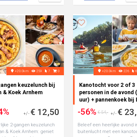
+20.0km
259
7
0
+20.0km
226
gangen keuzelunch bij
Kanotocht voor 2 of 3
n & Koek Arnhem
personen in de avond 
uur) + pannenkoek bij 
4%
-56%
€ 12,50
€ 23
€ 54,-
+/-
+/-
€ 22,20
lijke 2-gangen keuzelunch
Beleef een heerlijke avond i
Pan & Koek Arnhem: geniet
buitenlucht met een kanoto