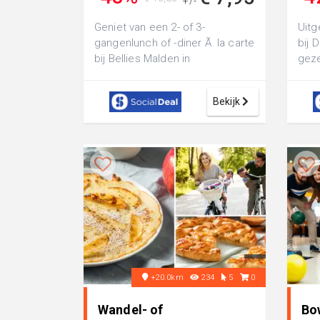
+/-
Geniet van een 2- of 3-
Uitg
gangenlunch of -diner Ã la carte
bij 
bij Bellies Malden in
geze
winkelcentrum Malden: proef
Arnh
bijvoorbeeld de...
krok
Bekijk
+20.0km
234
5
0
Wandel- of
Bow