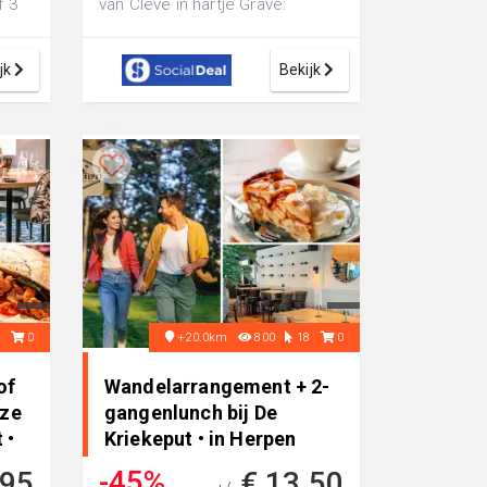
f 3
van Cleve in hartje Grave:
 ...
inclusief 1 kilogram mosselen,
friet, sau...
jk
Bekijk
6
0
+20.0km
800
18
0
of
Wandelarrangement + 2-
uze
gangenlunch bij De
 •
Kriekeput • in Herpen
-45%
,95
€ 13,50