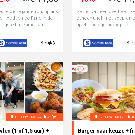
+/-
+/-
€ 19,50
€ 19,65
ebreide 2-gangenlunchplank
Geniet van een overheerlijke
De Hoedt en de Rand in de
gangenlunch met soep en 
lligste huiskamer van
rijkelijk belegd broodje, bur
em: geniet van een soepje,
of satÃ© bij Restaurant Ninet
e...
Bekijk
Beki
+20.0km
194
4
0
+20.0km
492
1
len (1 of 1,5 uur) +
Burger naar keuze + fr