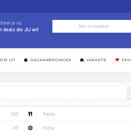
treer je nu
n deals die JIJ wil
!
DJE UIT
DAGAANBIEDINGEN
VAKANTIE
FAV
200
Pasta
40
Pizza