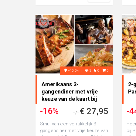
+10.0km
3
0
0
Amerikaans 3-
2-
gangendiner met vrije
Pa
keuze van de kaart bij
Steakhouse D..
-16%
-4
€ 27,95
+/-
€ 32,95
Smul van een verrukkelijk 3-
Heer
gangendiner met vrije keuze van
bij 