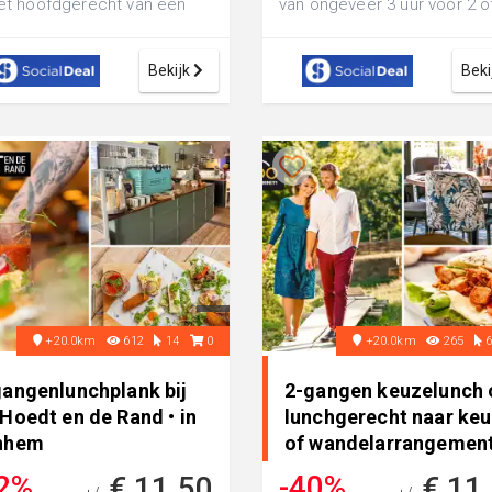
het hoofdgerecht van een
van ongeveer 3 uur voor 2 o
ukkelijke pannenkoek met 3
personen bij De Jonge Graaf:
.
Bekijk
Beki
+20.0km
612
14
0
+20.0km
265
gangenlunchplank bij
2-gangen keuzelunch 
Hoedt en de Rand • in
lunchgerecht naar ke
nhem
of wandelarrangement
in Leusden
2%
-40%
€ 11,50
€ 11