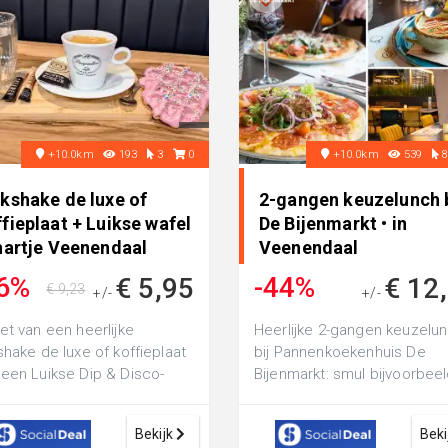
+10.0km
193
3
0
+10.0km
539
kshake de luxe of
2-gangen keuzelunch b
fieplaat + Luikse wafel
De Bijenmarkt • in
hartje Veenendaal
Veenendaal
6%
-44%
€ 5,95
€ 12
€ 9,23
+/-
+/-
€ 22,20
et van een heerlijke
Heerlijke 2-gangen keuzelu
shake de luxe of koffieplaat
bij Pannenkoekenhuis De
een Luikse Dip & Disco-
Bijenmarkt: smul bijvoorbee
l bij Shake-Inn: perfect voor
van paddenstoelensoep en
...
heerlijke ...
Bekijk
Beki