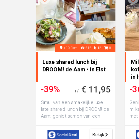
+10.0km
612
12
0
Luxe shared lunch bij
Mil
DROOM! de Aam • in Elst
kof
in 
-39%
-3
€ 11,95
+/-
€ 19,50
Smul van een smakelijke luxe
Geni
late shared lunch bij DROOM! de
milk
Aam: geniet samen van een
met 
volle lunchplank met
wafe
verschillende l...
de e
Bekijk