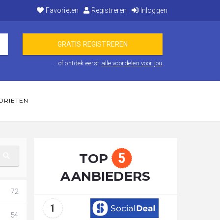
Favorieten
Registreren
Inloggen
...of ontdek eerst
alle voordelen voor jou
.
ORIETEN
5
TOP
AANBIEDERS
72
1
54