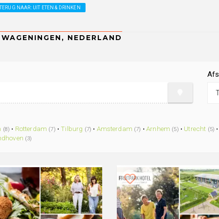
TERUG NAAR: UIT ETEN & DRINKEN
Afs
n
•
Rotterdam
•
Tilburg
•
Amsterdam
•
Arnhem
•
Utrecht
(8)
(7)
(7)
(7)
(5)
(5)
ndhoven
(3)