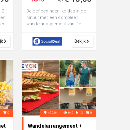
+/-
€ 24,50
 2-
Beleef een heerlijke dag in de
een
natuur met een compleet
ger
wandelarrangement van De
y ...
Kriekeput: ontvangst met warme
drank of fri...
jk
Bekijk
0
0
+20.0km
649
13
0
iet
Wandelarrangement +