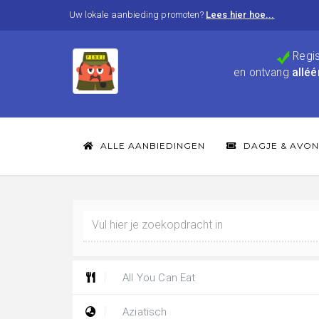
Uw lokale aanbieding promoten?
Lees hier hoe...
Regis
en ontvang
alléé
ALLE AANBIEDINGEN
DAGJE & AVON
All You Can Eat
Aziatisch