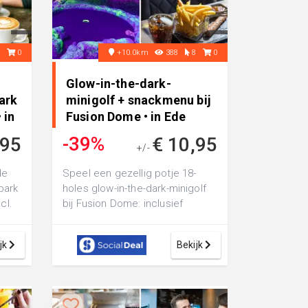
1
0
+10.0km
388
8
0
Glow-in-the-dark-
ark
minigolf + snackmenu bij
 in
Fusion Dome • in Ede
-39%
,95
€ 10,95
+/-
€ 17,85
de
Speel een gezellig potje 18-
tpark
holes glow-in-the-dark-minigolf
cl.
bij Fusion Dome: inclusief
snackmenu met friet, saus en
een sna...
jk
Bekijk