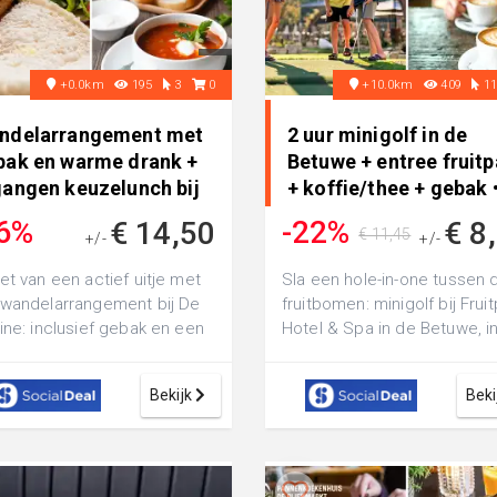
+0.0km
195
3
0
+10.0km
409
1
ndelarrangement met
2 uur minigolf in de
bak en warme drank +
Betuwe + entree fruitp
gangen keuzelunch bij
+ koffie/thee + gebak •
Ochten
6%
-22%
€ 14,50
€ 8
€ 11,45
+/-
+/-
€ 26,45
et van een actief uitje met
Sla een hole-in-one tussen 
wandelarrangement bij De
fruitbomen: minigolf bij Frui
ine: inclusief gebak en een
Hotel & Spa in de Betuwe, in
e drank, een prachtige
parkentree en koffie of th...
..
Bekijk
Beki