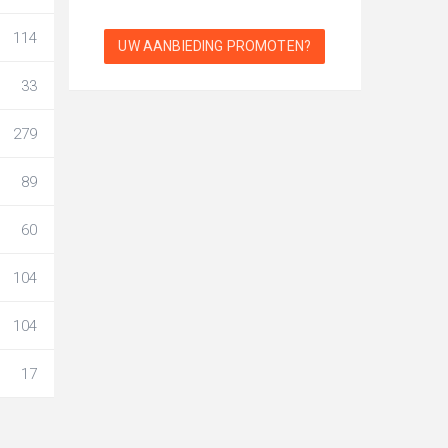
114
UW AANBIEDING PROMOTEN?
33
279
89
60
104
104
17