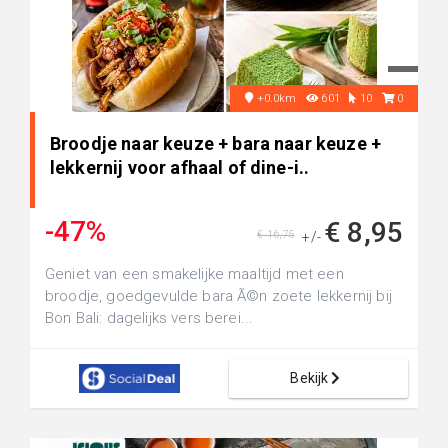
+0.0km
601
10
0
Broodje naar keuze + bara naar keuze +
lekkernij voor afhaal of dine-i..
-47%
€ 8,95
€ 16,75
+/-
Geniet van een smakelijke maaltijd met een
broodje, goedgevulde bara Ã©n zoete lekkernij bij
Bon Bali: dagelijks vers berei...
Bekijk