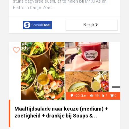
stuks dagverse sushi, af te halen bij Mr Xi Asian
Bistro in hartje Zoet...
Bekijk
+20.0km
454
7
0
Maaltijdsalade naar keuze (medium) +
zoetigheid + drankje bij Soups & ..