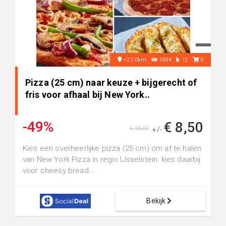
+20.0km
1684
12
0
Pizza (25 cm) naar keuze + bijgerecht of
fris voor afhaal bij New York..
-49%
€ 8,50
€ 16,60
+/-
Kies een overheerlijke pizza (25 cm) om af te halen
van New York Pizza in regio IJsselstein: kies daarbij
voor cheesy bread...
Bekijk