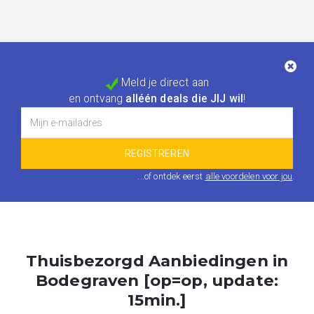
Meld je direct aan
en ontvang
alléén deals die JIJ wil
!
...of ontdek eerst
alle voordelen voor jou
.
Thuisbezorgd Aanbiedingen in
Bodegraven [op=op, update:
15min.]