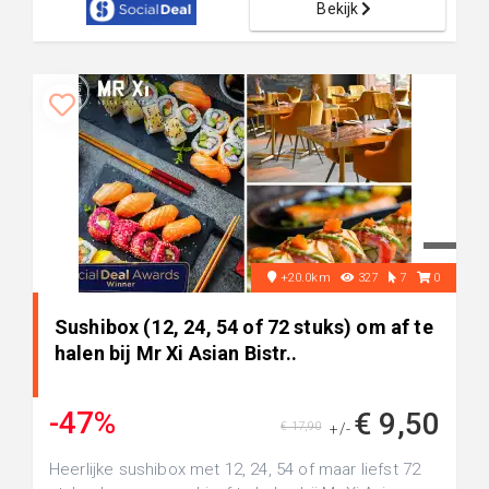
Bekijk
+20.0km
327
7
0
Sushibox (12, 24, 54 of 72 stuks) om af te
halen bij Mr Xi Asian Bistr..
-47%
€ 9,50
€ 17,90
+/-
Heerlijke sushibox met 12, 24, 54 of maar liefst 72