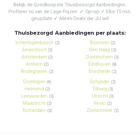
Bekijk de Goedkoopste Thuisbezorgd Aanbiedingen.
Profiteer nú van de Lage Prijzen. ✓ Op=op ✓ Elke 15 min.
geupdate ✓ Alléén Deals die JIJ wil!
Thuisbezorgd Aanbiedingen per plaats:
's-Hertogenbosch
Boxmeer
(2)
(2)
Amersfoort
Den Haag
(2)
(3)
Amsterdam
Doetinchem
(2)
(3)
Arnhem
Eindhoven
(2)
(8)
Bodegraven
Enschede
(2)
(2)
Groningen
Schijndel
(6)
(2)
Helmond
Tilburg
(2)
(3)
Leeuwarden
Utrecht
(3)
(3)
Maastricht
Venlo
(2)
(2)
Rotterdam
Zoetermeer
(3)
(2)