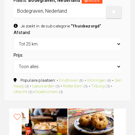
Plaats:
Bodegraven, Nederland
WISSEN
Je zoekt in de subcategorie
"Thuisbezorgd"
.
Afstand:
Prijs:
Populaire plaatsen: •
Eindhoven
•
Groningen
•
Den
(8)
(6)
Haag
•
Leeuwarden
•
Rotterdam
•
Tilburg
•
(3)
(3)
(3)
(3)
Utrecht
•
Doetinchem
(3)
(3)