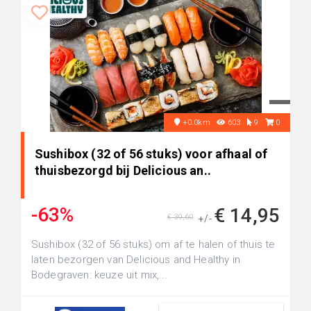
+0.0km
603
9
0
Sushibox (32 of 56 stuks) voor afhaal of
thuisbezorgd bij Delicious an..
-63%
€ 14,95
€ 39,60
+/-
Sushibox (32 of 56 stuks) om af te halen of thuis te
laten bezorgen van Delicious and Healthy in
Bodegraven: keuze uit mix,...