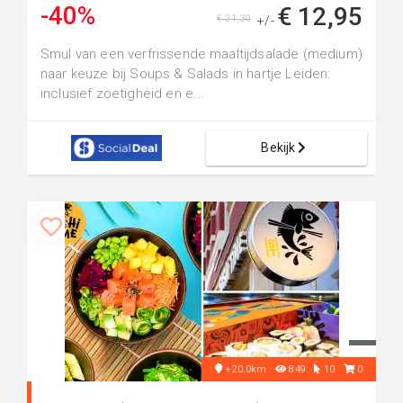
-40%
€ 12,95
€ 21,30
+/-
Smul van een verfrissende maaltijdsalade (medium)
naar keuze bij Soups & Salads in hartje Leiden:
inclusief zoetigheid en e...
Bekijk
+20.0km
849
10
0