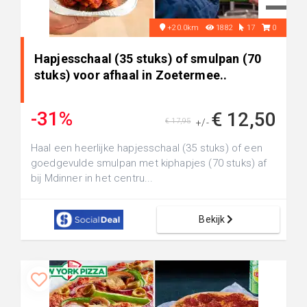
+20.0km
1882
17
0
Hapjesschaal (35 stuks) of smulpan (70
stuks) voor afhaal in Zoetermee..
-31%
€ 12,50
€ 17,95
+/-
Haal een heerlijke hapjesschaal (35 stuks) of een
goedgevulde smulpan met kiphapjes (70 stuks) af
bij Mdinner in het centru...
Bekijk