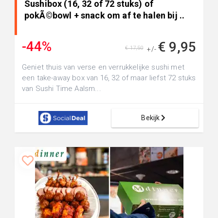
Sushibox (16, 32 of 72 stuks) of
pokÃ©bowl + snack om af te halen bij ..
-44%
€ 9,95
€ 17,50
+/-
Geniet thuis van verse en verrukkelijke sushi met
een take-away box van 16, 32 of maar liefst 72 stuks
van Sushi Time Aalsm...
Bekijk