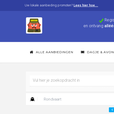
Uw lokale aanbieding promoten?
Lees hier hoe...
Regis
en ontvang
alléé
ALLE AANBIEDINGEN
DAGJE & AVON
Rondvaart