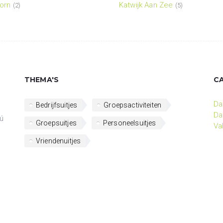
orn
Katwijk Aan Zee
(2)
(5)
THEMA'S
C
Da
Bedrijfsuitjes
Groepsactiviteiten
Da
ú
Groepsuitjes
Personeelsuitjes
Va
Vriendenuitjes