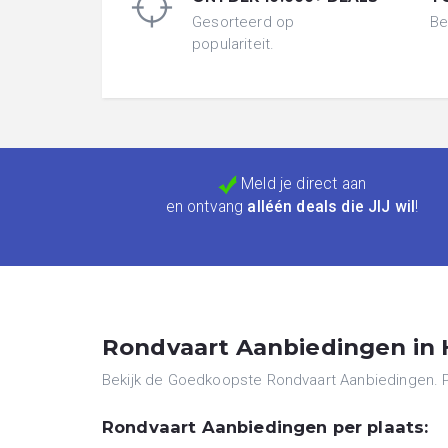
Gesorteerd op
Be
populariteit.
Meld je direct aan
en ontvang
alléén deals die JIJ wil
!
Rondvaart Aanbiedingen in H
Bekijk de Goedkoopste Rondvaart Aanbiedingen. Pr
Rondvaart Aanbiedingen per plaats: