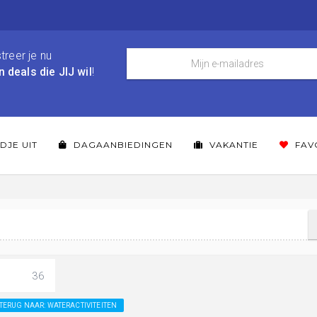
treer je nu
n deals die JIJ wil
!
DJE UIT
DAGAANBIEDINGEN
VAKANTIE
FAV
36
TERUG NAAR: WATERACTIVITEITEN