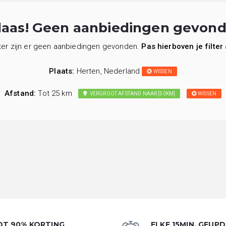
laas! Geen aanbiedingen gevond
lter zijn er geen aanbiedingen gevonden.
Pas hierboven je filter
Plaats:
Herten, Nederland
WISSEN
Afstand:
Tot 25 km
VERGROOT AFSTAND NAAR [50KM]
WISSEN
OT 90% KORTING
ELKE 15MIN. GEUP