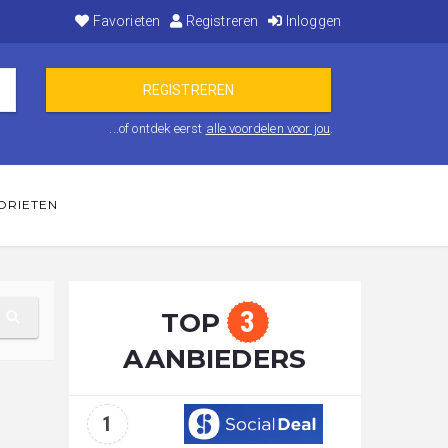
Favorieten
Registreren
Inloggen
...of ontdek eerst
alle voordelen voor jou
.
ORIETEN
3
TOP
AANBIEDERS
1