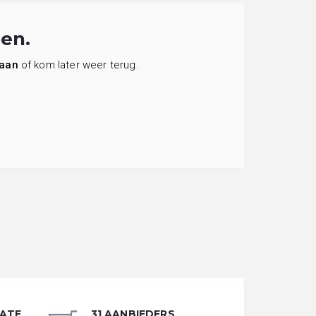
en.
 aan
of kom later weer terug.
DATE
31 AANBIEDERS