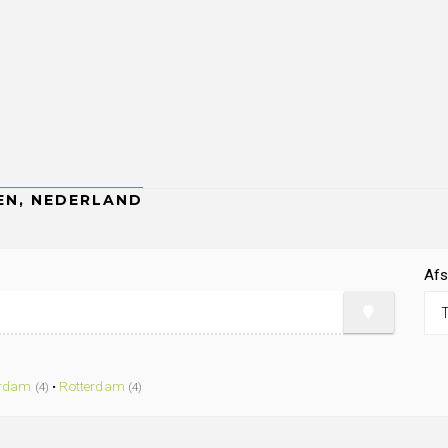
Afs
rdam
•
Rotterdam
(4)
(4)