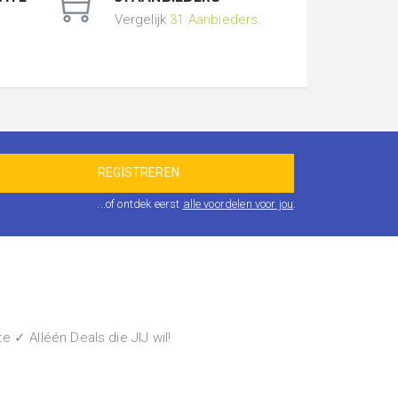
.
Vergelijk
31 Aanbieders
.
...of ontdek eerst
alle voordelen voor jou
.
 ✓ Alléén Deals die JIJ wil!