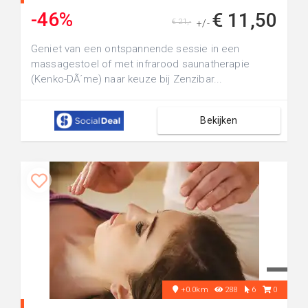
-46%
€ 11,50
€ 21,-
+/-
Geniet van een ontspannende sessie in een
massagestoel of met infrarood saunatherapie
(Kenko-DÃ´me) naar keuze bij Zenzibar...
Bekijken
+0.0km
288
6
0