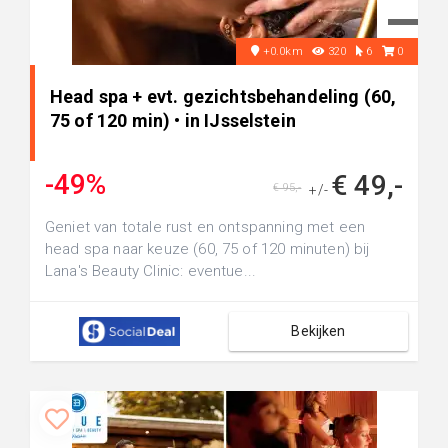
+0.0km
320
6
0
Head spa + evt. gezichtsbehandeling (60,
75 of 120 min) • in IJsselstein
-49%
€ 49,-
€ 95,-
+/-
Geniet van totale rust en ontspanning met een
head spa naar keuze (60, 75 of 120 minuten) bij
Lana's Beauty Clinic: eventue...
Bekijken