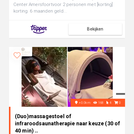
Center Amersfoortvoor 2 personen met [korting]
korting. 6 maanden geld...
Bekijken
+0.0km
168
4
0
(Duo)massagestoel of
infraroodsaunatherapie naar keuze (30 of
40 min) ..