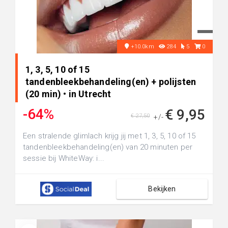
+10.0km
284
5
0
1, 3, 5, 10 of 15
tandenbleekbehandeling(en) + polijsten
(20 min) • in Utrecht
-64%
€ 9,95
€ 27,50
+/-
Een stralende glimlach krijg jij met 1, 3, 5, 10 of 15
tandenbleekbehandeling(en) van 20 minuten per
sessie bij WhiteWay: i...
Bekijken