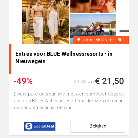
+0.0km
223
4
0
Entree voor BLUE Wellnessresorts • in
Nieuwegein
-49%
€ 21,50
€ 41,50
+/-
Ervaar pure ontspanning met een compleet bezoek
aan een BLUE Wellnessresort naar keuze: relaxen in
de panoramasauna, de whi...
Bekijken