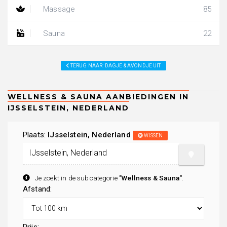
Massage
85
Sauna
22
TERUG NAAR: DAGJE & AVONDJE UIT
Plaats:
IJsselstein, Nederland
WISSEN
Je zoekt in de subcategorie
"Wellness & Sauna"
.
Afstand: