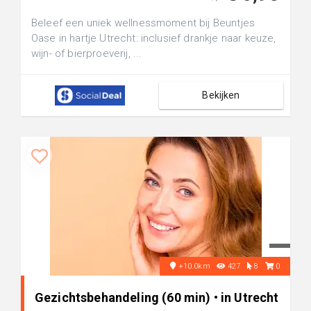
Beleef een uniek wellnessmoment bij Beuntjes
Oase in hartje Utrecht: inclusief drankje naar keuze,
wijn- of bierproeverij, ...
Bekijken
+10.0km
427
8
0
Gezichtsbehandeling (60 min) • in Utrecht