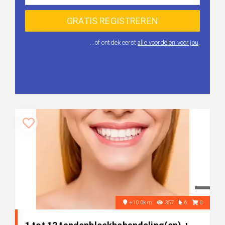
...of ontdek eerst
alle voordelen voor jou
.
+10.0km
357
6
0