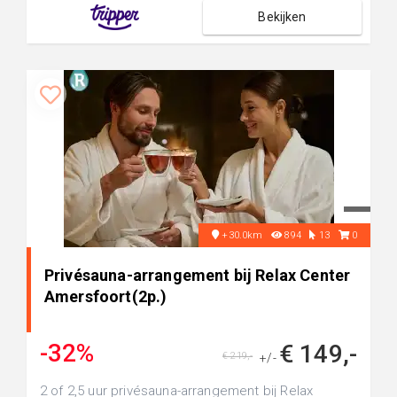
Bekijken
+30.0km
894
13
0
Privésauna-arrangement bij Relax Center
Amersfoort(2p.)
-32%
€ 149,-
€ 219,-
+/-
2 of 2,5 uur privésauna-arrangement bij Relax