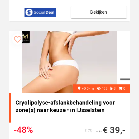
Bekijken
+0.0km
193
3
0
Cryolipolyse-afslankbehandeling voor
zone(s) naar keuze • in IJsselstein
-48%
€ 39,-
€ 75,-
+/-