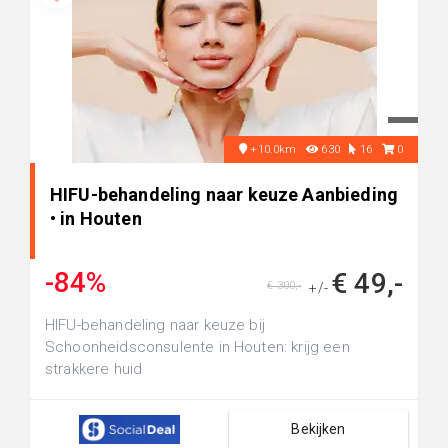
+10.0km
630
16
0
HIFU-behandeling naar keuze Aanbieding
• in Houten
-84%
€ 49,-
€ 300,-
+/-
HIFU-behandeling naar keuze bij
Schoonheidsconsulente in Houten: krijg een
strakkere huid
Bekijken