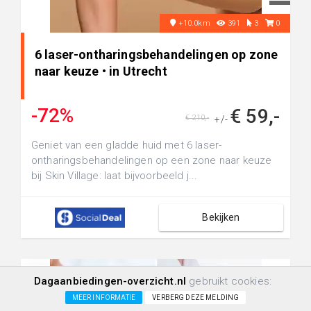
+10.0km
391
3
0
6 laser-ontharingsbehandelingen op zone
naar keuze • in Utrecht
-72%
€ 59,-
€ 210,-
+/-
Geniet van een gladde huid met 6 laser-
ontharingsbehandelingen op een zone naar keuze
bij Skin Village: laat bijvoorbeeld j...
Bekijken
Dagaanbiedingen-overzicht.nl
gebruikt cookies:
MEER INFORMATIE
VERBERG DEZE MELDING