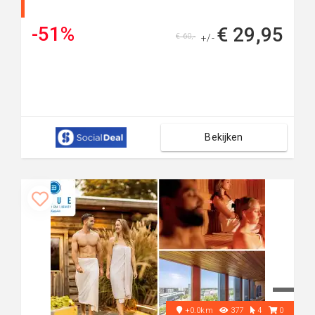
-51%
€ 29,95
€ 60,-
+/-
Bekijken
+0.0km
377
4
0