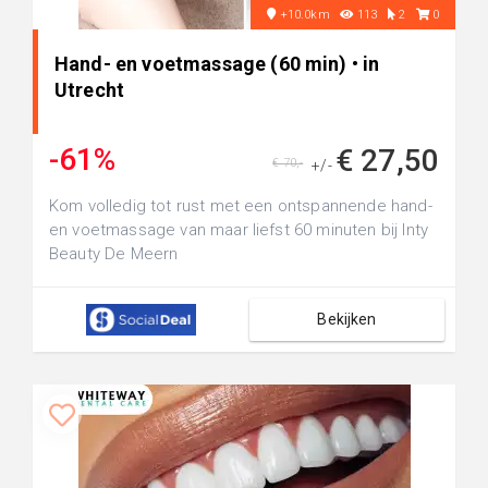
+10.0km
113
2
0
Hand- en voetmassage (60 min) • in
Utrecht
-61%
€ 27,50
€ 70,-
+/-
Kom volledig tot rust met een ontspannende hand-
en voetmassage van maar liefst 60 minuten bij Inty
Beauty De Meern
Bekijken