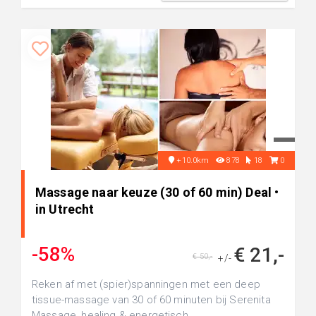
+10.0km
878
18
0
Massage naar keuze (30 of 60 min) Deal •
in Utrecht
-58%
€ 21,-
€ 50,-
+/-
Reken af met (spier)spanningen met een deep
tissue-massage van 30 of 60 minuten bij Serenita
Massage, healing & energetisch...