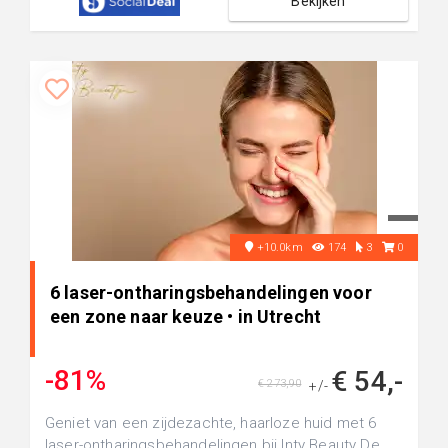
Bekijken
+10.0km
174
3
0
6 laser-ontharingsbehandelingen voor
een zone naar keuze • in Utrecht
-81%
€ 54,-
€ 273,90
+/-
Geniet van een zijdezachte, haarloze huid met 6
laser-ontharingsbehandelingen bij Inty Beauty De