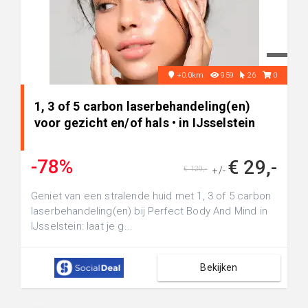
+0.0km
959
26
0
1, 3 of 5 carbon laserbehandeling(en)
voor gezicht en/of hals • in IJsselstein
-78%
€ 29,-
€ 129,-
+/-
Geniet van een stralende huid met 1, 3 of 5 carbon
laserbehandeling(en) bij Perfect Body And Mind in
IJsselstein: laat je g...
Bekijken