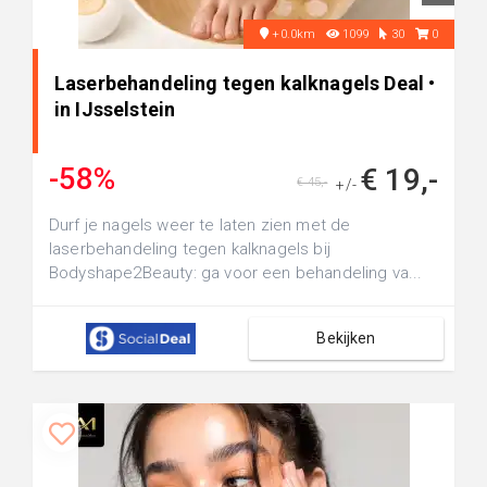
+0.0km
1099
30
0
Laserbehandeling tegen kalknagels Deal •
in IJsselstein
-58%
€ 19,-
€ 45,-
+/-
Durf je nagels weer te laten zien met de
laserbehandeling tegen kalknagels bij
Bodyshape2Beauty: ga voor een behandeling va...
Bekijken