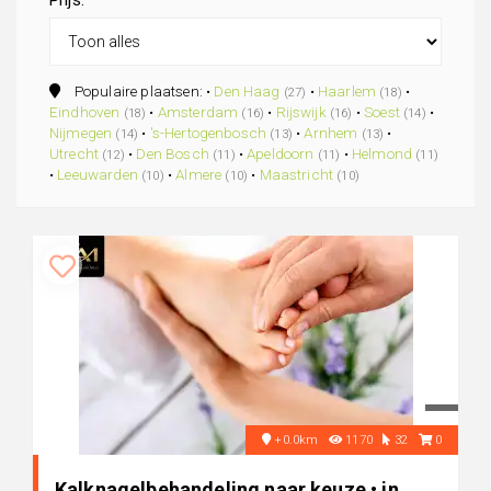
Prijs:
Populaire plaatsen: •
Den Haag
•
Haarlem
•
(27)
(18)
Eindhoven
•
Amsterdam
•
Rijswijk
•
Soest
•
(18)
(16)
(16)
(14)
Nijmegen
•
's-Hertogenbosch
•
Arnhem
•
(14)
(13)
(13)
Utrecht
•
Den Bosch
•
Apeldoorn
•
Helmond
(12)
(11)
(11)
(11)
•
Leeuwarden
•
Almere
•
Maastricht
(10)
(10)
(10)
+0.0km
1170
32
0
Kalknagelbehandeling naar keuze • in