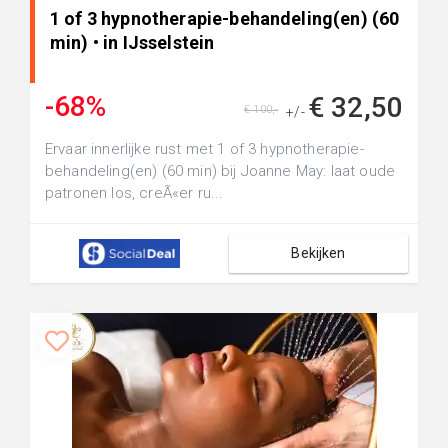
1 of 3 hypnotherapie-behandeling(en) (60
min) • in IJsselstein
-68%
€ 32,50
€ 100,-
+/-
Ervaar innerlijke rust met 1 of 3 hypnotherapie-
behandeling(en) (60 min) bij Joanne May: laat oude
patronen los, creÃ«er ru...
Bekijken