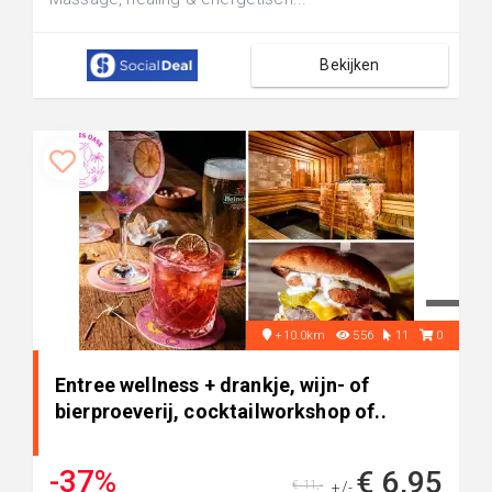
Bekijken
+10.0km
556
11
0
Entree wellness + drankje, wijn- of
bierproeverij, cocktailworkshop of..
-37%
€ 6,95
€ 11,-
+/-