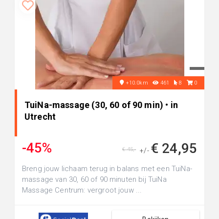
+10.0km
461
8
0
TuiNa-massage (30, 60 of 90 min) • in
Utrecht
-45%
€ 24,95
€ 45,-
+/-
Breng jouw lichaam terug in balans met een TuiNa-
massage van 30, 60 of 90 minuten bij TuiNa
Massage Centrum: vergroot jouw ...