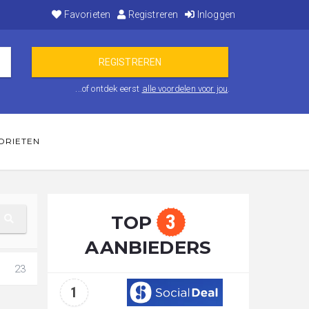
Favorieten
Registreren
Inloggen
...of ontdek eerst
alle voordelen voor jou
.
ORIETEN
3
TOP
AANBIEDERS
23
1