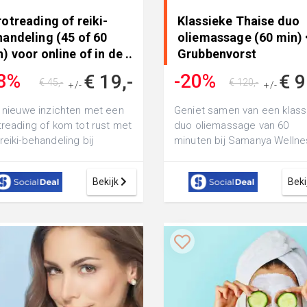
otreading of reiki-
Klassieke Thaise duo
handeling (45 of 60
oliemassage (60 min) •
) voor online of in de ..
Grubbenvorst
8%
-20%
€ 19,-
€ 9
€ 45,-
€ 120,-
+/-
+/-
g nieuwe inzichten met een
Geniet samen van een klass
treading of kom tot rust met
duo oliemassage van 60
reiki-behandeling bij
minuten bij Samanya Wellne
notes: geschikt voor zowel
kom volledig tot rust en erv
een mom...
Bekijk
Beki