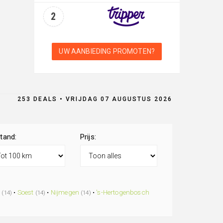
2
UW AANBIEDING PROMOTEN?
253 DEALS • VRIJDAG 07 AUGUSTUS 2026
tand:
Prijs:
t
•
Soest
•
Nijmegen
•
's-Hertogenbosch
(14)
(14)
(14)