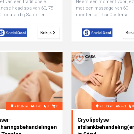
et van een traditionele
Neem een moment voor jez
nese head spa van 60, 75
met een massage van 60
0 minuten bij Satori: en
minuten bij Thai Oosterse
pannende behandeling,
Geneestherapie: ga
cht op ...
bijvoorbeeld voor een ontsp.
Bekijk
Beki
+10.0km
470
8
0
+10.0km
471
aser-
Cryolipolyse-
tharingsbehandelingen
afslankbehandeling(en