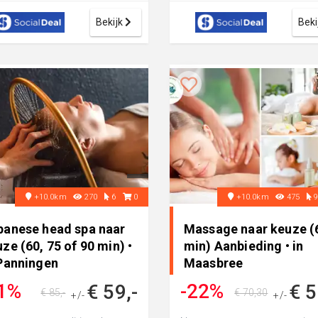
..
Bekijk
Beki
+10.0km
270
6
0
+10.0km
475
panese head spa naar
Massage naar keuze (
ze (60, 75 of 90 min) •
min) Aanbieding • in
 Panningen
Maasbree
1%
-22%
€ 59,-
€ 5
€ 85,-
€ 70,30
+/-
+/-