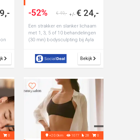
-52%
9,-
€ 24,-
€ 49,-
+/-
Een strakker en slanker lichaam
met 1, 3, 5 of 10 behandelingen
lon
(30 min) bodysculpting bij Ayla
Beauty: een stap dichter bi...
jk
Bekijk
2
0
+20.0km
1077
28
0