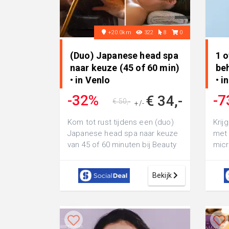
+20.0km
322
8
0
(Duo) Japanese head spa
1 o
naar keuze (45 of 60 min)
be
• in Venlo
• i
-32%
-7
€ 34,-
€ 50,-
+/-
Kom tot rust tijdens een (duo)
Krij
Japanese head spa naar keuze
met 
van 45 of 60 minuten bij Beauty
micr
& Wellness Venlo: beleef zelf
van 
o...
Beau
Bekijk
and.