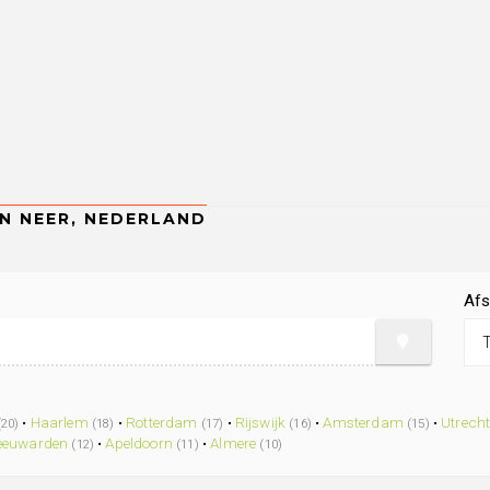
Afs
.
•
Haarlem
•
Rotterdam
•
Rijswijk
•
Amsterdam
•
Utrech
(20)
(18)
(17)
(16)
(15)
eeuwarden
•
Apeldoorn
•
Almere
(12)
(11)
(10)