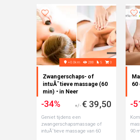
+0.0km
288
5
0
Zwangerschaps- of
Ma
intuÃ¯tieve massage (60
60 
min) • in Neer
-34%
-5
€ 39,50
+/-
€ 59,50
Geniet tijdens een
Kom 
zwangerschapsmassage of
mass
intuÃ¯tieve massage van 60
90 m
minuten bij Inner home by
Hael