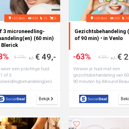
+20.0km
604
15
0
+20.0km
605
1
f 3 microneedling-
Gezichtsbehandeling 
handeling(en) (60 min)
of 90 min) • in Venlo
n Blerick
3%
-63%
€ 49,-
€ 2
€ 179,-
€ 59,-
+/-
+/-
g weer een prachtige huid
Verwen je huid met een
1 of 3
gezichtsbehandeling van 60
oneedlingbehandeling(en)
90 minuten bij Allround Beau
60 minuten bij V-
Venlo: ontspannende
tysalon: inclusief onder
behandeling voor ee...
Bekijk
Beki
..