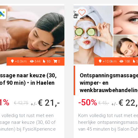
+0.0km
644
10
0
+10.0km
168
ssage naar keuze (30,
Ontspanningsmassage
of 90 min) • in Haelen
wimper- en
wenkbrauwbehandelin
of gezichtsbehand..
1%
-50%
€ 21,-
€ 22
€ 42,75
€ 45,-
+/-
+/-
volledig tot rust met een
Kom volledig tot rust met e
age naar keuze (30, 60 of
heerlijke ontspanningsmas
inuten) bij FysioXperience
van 45 minuten bij Salon Du
en - Roermond: kies voor
of ga voor een prachtige uits