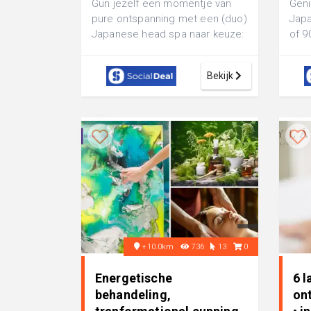
Gun jezelf een momentje van
Geni
pure ontspanning met een (duo)
Japa
Japanese head spa naar keuze:
of 9
of geniet van een (duo)
onts
magnesiumb...
geri
Bekijk
+10.0km
736
13
0
Energetische
6 l
behandeling,
on