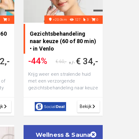
5
0
+20.0km
127
3
0
(60
Gezichtsbehandeling
naar keuze (60 of 80 min)
• in Venlo
-44%
2,-
€ 34,-
€ 60,-
+/-
Krijg weer een stralende huid
 of
met een verzorgende
ty
gezichtsbehandeling naar keuze
(60 of 80 min) bij GlowBalance
Beauty Salo...
jk
Bekijk
Wellness & Sauna