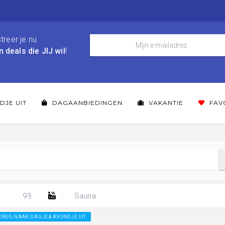
treer je nu
n deals die JIJ wil
!
DJE UIT
DAGAANBIEDINGEN
VAKANTIE
FAV
93
Sauna
ERUG NAAR: DAGJE & AVONDJE UIT