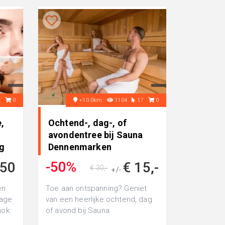
5
0
+10.0km
1104
17
0
,
Ochtend-, dag-, of
avondentree bij Sauna
g
Dennenmarken
-50%
,50
€ 15,-
€ 30,-
+/-
en
Toe aan ontspanning? Geniet
sage
van een heerlijke ochtend, dag
hok:
of avond bij Sauna
tr...
Dennenmarken in Roermond. Nu