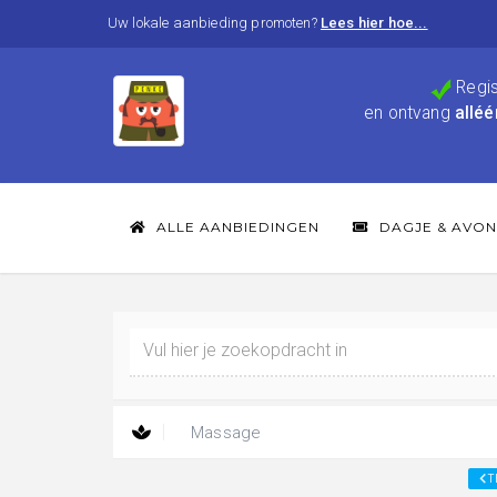
Uw lokale aanbieding promoten?
Lees hier hoe...
Regis
en ontvang
alléé
ALLE AANBIEDINGEN
DAGJE & AVON
Massage
T