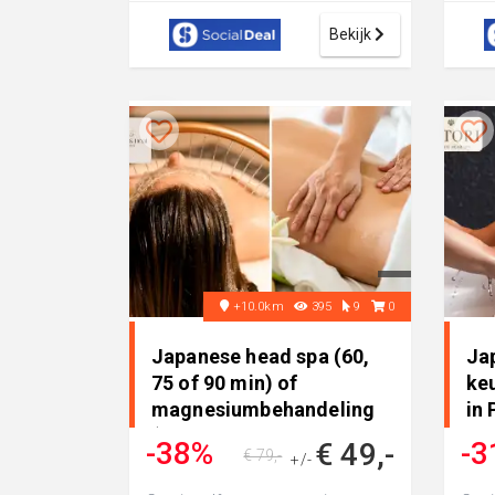
Lieveke: perfect om even he...
een.
Bekijk
+10.0km
395
9
0
Japanese head spa (60,
Ja
75 of 90 min) of
keu
magnesiumbehandeling
in
(30-90 mi..
-38%
-3
€ 49,-
€ 79,-
+/-