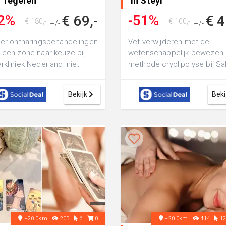
n Tegelen
in Steyl
2%
-51%
€ 69,-
€ 4
€ 180,-
€ 100,-
+/-
+/-
ser-ontharingsbehandelingen
Vet verwijderen met de
 een zone naar keuze bij
wetenschappelijk bewezen
rkliniek Nederland: niet
methode cryolipolyse bij Sa
 scheren of harsen en
La Casa: kies voor 1 of 2
hik...
behandeling(en) vo...
Bekijk
Beki
+20.0km
205
6
0
+20.0km
414
1