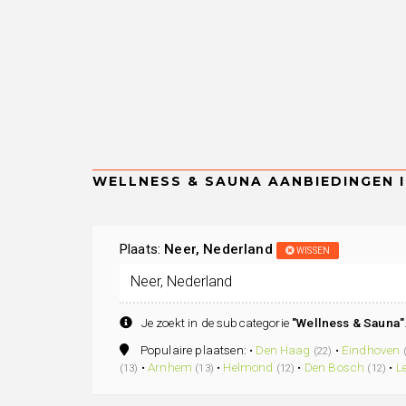
Plaats:
Neer, Nederland
WISSEN
Je zoekt in de subcategorie
"Wellness & Sauna"
Populaire plaatsen: •
Den Haag
•
Eindhoven
(22)
•
Arnhem
•
Helmond
•
Den Bosch
•
L
(13)
(13)
(12)
(12)