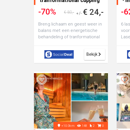
tranformational cupping
• i
(45 min) of workshop..
-70%
-6
€ 24,-
€ 80,-
+/-
Breng lichaam en geest weer in
6 la
balans met een energetische
voor
behandeling of tranformational
Lase
cupping (45 min) bij Sense4You:
meer
o...
gesc
Bekijk
+10.0km
148
2
0