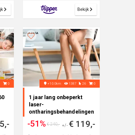
tot 50% korting ...
jk
Bekijk
9
0
+10.0km
1387
26
0
60
1 jaar lang onbeperkt
laser-
ontharingsbehandelingen
• in Steyl
-51%
5,-
€ 119,-
€ 240,-
+/-