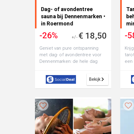
Dag- of avondentree
Tar
sauna bij Dennenmarken •
be
in Roermond
min
-26%
-5
€ 18,50
+/-
€ 24,95
Geniet van pure ontspanning
Krij
met dag- of avondentree voor
taro
Dennenmarken: de hele dag
een 
toegang tot alle luxe faciliteiten
Soul
zoals...
on...
Bekijk