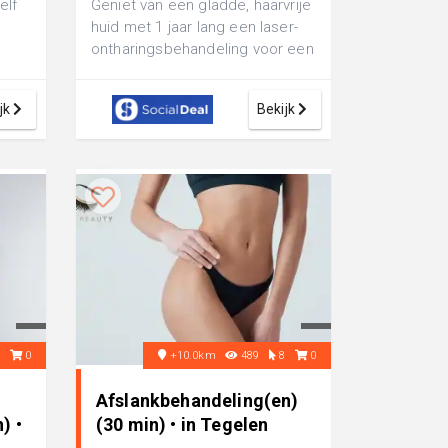
elf
Geniet van een gladde, haarvrije
huid met 1 jaar lang een laser-
ontharingsbehandeling voor een
zone naar keuze bij Salon La...
..
jk
Bekijk
8
0
+10.0km
489
8
0
Afslankbehandeling(en)
) •
(30 min) • in Tegelen