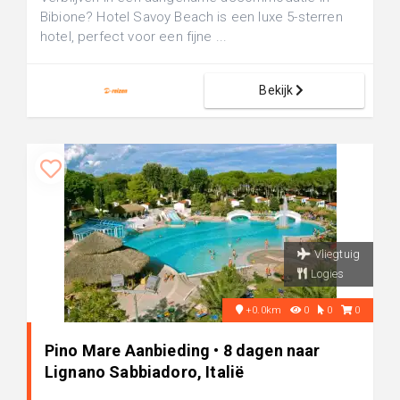
Bibione? Hotel Savoy Beach is een luxe 5-sterren
hotel, perfect voor een fijne ...
Bekijk
Vliegtuig
Logies
+0.0km
0
0
0
Pino Mare Aanbieding • 8 dagen naar
Lignano Sabbiadoro, Italië