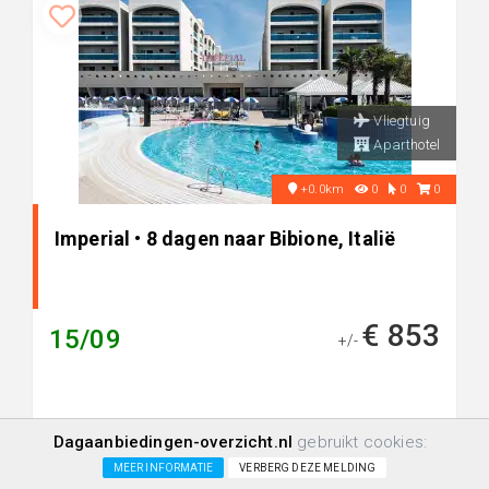
Vliegtuig
Aparthotel
+0.0km
0
0
0
Imperial • 8 dagen naar Bibione, Italië
€ 853
15/09
+/-
Dagaanbiedingen-overzicht.nl
gebruikt cookies:
MEER INFORMATIE
VERBERG DEZE MELDING