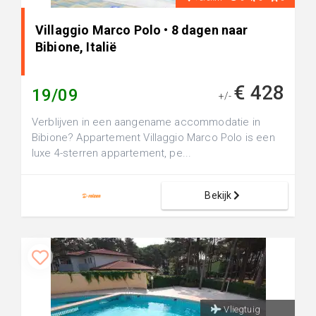
Villaggio Marco Polo • 8 dagen naar
Bibione, Italië
€ 428
19/09
+/-
Verblijven in een aangename accommodatie in
Bibione? Appartement Villaggio Marco Polo is een
luxe 4-sterren appartement, pe...
Bekijk
Vliegtuig