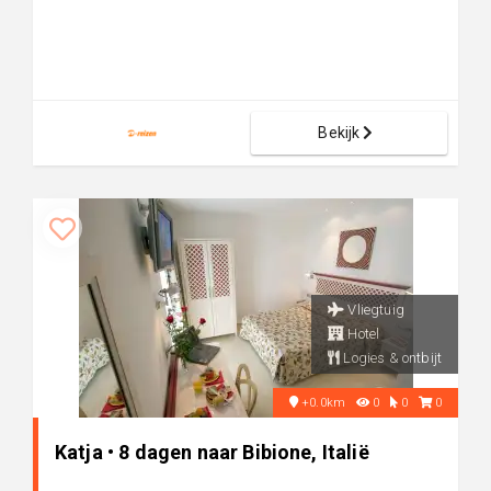
Bekijk
Vliegtuig
Hotel
Logies & ontbijt
+0.0km
0
0
0
Katja • 8 dagen naar Bibione, Italië