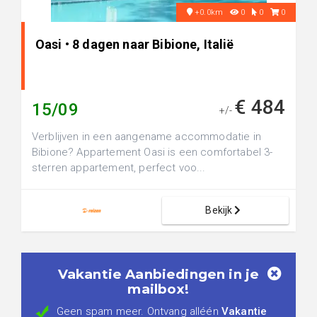
+0.0km
0
0
0
Oasi • 8 dagen naar Bibione, Italië
€ 484
15/09
+/-
Verblijven in een aangename accommodatie in
Bibione? Appartement Oasi is een comfortabel 3-
sterren appartement, perfect voo...
Bekijk
Vakantie Aanbiedingen in je
mailbox!
Geen spam meer. Ontvang alléén
Vakantie