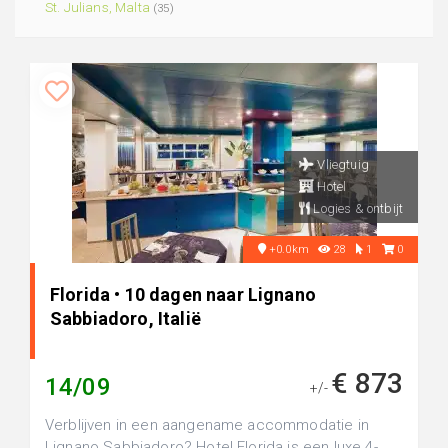
St. Julians, Malta
(35)
Vliegtuig
Hotel
Logies & ontbijt
+0.0km
28
1
0
Florida • 10 dagen naar Lignano
Sabbiadoro, Italië
€ 873
14/09
+/-
Verblijven in een aangename accommodatie in
Lignano Sabbiadoro? Hotel Florida is een luxe 4-