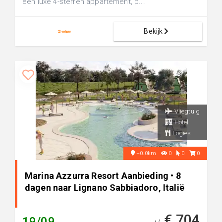
een luxe 4-sterren appartement, p...
Bekijk
Vliegtuig
Hotel
Logies
+0.0km
0
0
0
Marina Azzurra Resort Aanbieding • 8
dagen naar Lignano Sabbiadoro, Italië
€ 704
19/09