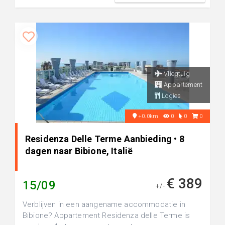
Vliegtuig
Appartement
Logies
+0.0km
0
0
0
Residenza Delle Terme Aanbieding • 8
dagen naar Bibione, Italië
€ 389
15/09
+/-
Verblijven in een aangename accommodatie in
Bibione? Appartement Residenza delle Terme is