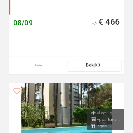
€ 466
08/09
+/-
Bekijk
Vliegtuig
Appartement
Logies