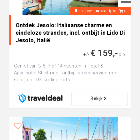
+30.0km
488
18
0
Ontdek Jesolo: Italiaanse charme en
eindeloze stranden, incl. ontbijt in Lido Di
Jesolo, Italië
€ 159,-
+/-
p.p.
Geniet van 3, 5, 7 of 14 nachten in Hotel &
Aparthotel Sheila incl. ontbijt, strandservice (mei-
sept) en 10% korting bij Re...
Bekijk