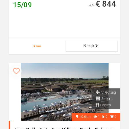
€ 844
15/09
+/-
Bekijk
Vliegtuig
Resort
Logies
+0.0km
1
0
0