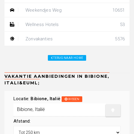
Weekendjes Weg
10651
Wellness Hotels
53
Zonvakanties
5576
TERUG NAAR: HOME
Locatie:
Bibione, Italië
WISSEN
Afstand: