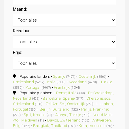
Maand:
Reisduur:
Prijs:
Populaire landen: •
Spanje
•
Oostenrijk
•
(7477)
(5566)
Griekenland
•
Italië
•
Nederland
•
Turkije
(5227)
(5188)
(4269)
•
Portugal
•
Frankrijk
(3536)
(1907)
(1694)
Populaire plaatsen: •
Rome, Italië
•
De Cocksdorp,
(413)
Nederland
•
Barcelona, Spanje
•
Chersonissos,
(493)
(547)
Griekenland
•
Zell Am See, Oostenrijk
•
Lissabon,
(188)
(260)
Portugal
•
Berlijn, Duitsland
•
Parijs, Frankrijk
(380)
(122)
•
Split, Kroatië
•
Alanya, Turkije
•
Noord Male
(222)
(41)
(715)
Atol, Maldiven
•
Davos, Zwitserland
•
Antwerpen,
(11)
(133)
België
•
Bangkok, Thailand
•
Kuta, Indonesie
•
(27)
(161)
(65)