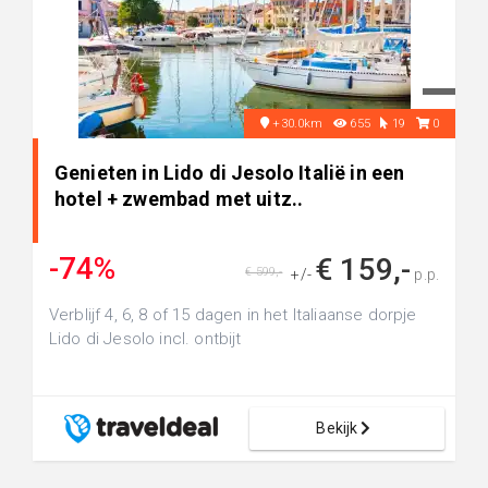
+30.0km
655
19
0
Genieten in Lido di Jesolo Italië in een
hotel + zwembad met uitz..
-74%
€ 159,-
€ 599,-
+/-
p.p.
Verblijf 4, 6, 8 of 15 dagen in het Italiaanse dorpje
Lido di Jesolo incl. ontbijt
Bekijk