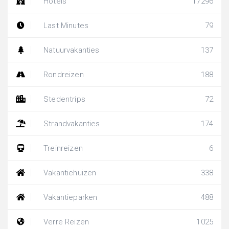
Hotels
17296
Last Minutes
79
Natuurvakanties
137
Rondreizen
188
Stedentrips
72
Strandvakanties
174
Treinreizen
6
Vakantiehuizen
338
Vakantieparken
488
Verre Reizen
1025