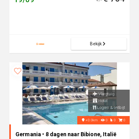
+/-
Bekijk
Vliegtuig
Hotel
Logies & ontbijt
+0.0km
0
0
0
Germania • 8 dagen naar Bibione, Italië