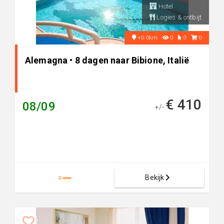
Hotel
Logies & ontbijt
+0.0km
0
0
0
Alemagna • 8 dagen naar Bibione, Italië
€ 410
08/09
+/-
Bekijk