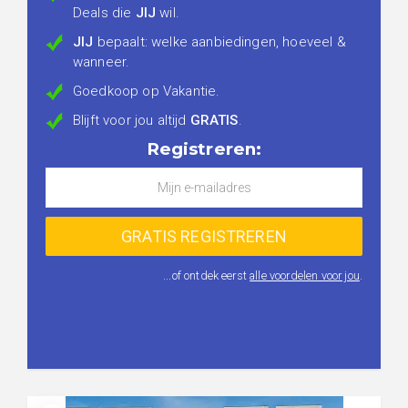
Deals die
JIJ
wil.
JIJ
bepaalt: welke aanbiedingen, hoeveel &
wanneer.
Goedkoop op Vakantie.
Blijft voor jou altijd
GRATIS
.
Registreren:
...of ontdek eerst
alle voordelen voor jou
.