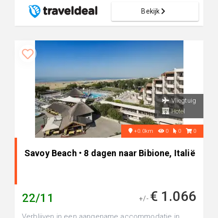
Bekijk
Vliegtuig
Hotel
+0.0km
0
0
0
Savoy Beach • 8 dagen naar Bibione, Italië
€ 1.066
22/11
+/-
Verblijven in een aangename accommodatie in