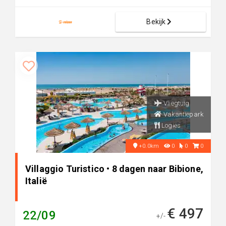
Bekijk
Vliegtuig
Vakantiepark
Logies
+0.0km
0
0
0
Villaggio Turistico • 8 dagen naar Bibione,
Italië
€ 497
22/09
+/-