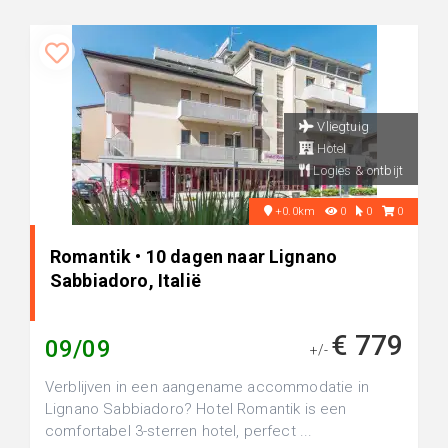
Vliegtuig
Hotel
Logies & ontbijt
+0.0km
0
0
0
Romantik • 10 dagen naar Lignano
Sabbiadoro, Italië
€ 779
09/09
+/-
Verblijven in een aangename accommodatie in
Lignano Sabbiadoro? Hotel Romantik is een
comfortabel 3-sterren hotel, perfect ...