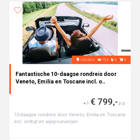
+60.0km
123
6
0
Fantastische 10-daagse rondreis door
Veneto, Emilia en Toscane incl. o..
€ 799,-
+/-
p.p.
10-daagse rondreis door Veneto, Emilia en Toscane
incl. ontbijt en wijnproeverijen