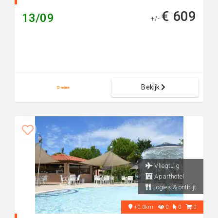
€ 609
13/09
+/-
Bekijk
Vliegtuig
Aparthotel
Logies & ontbijt
+0.0km
0
0
0