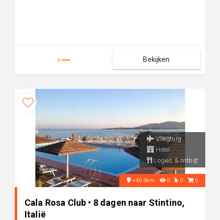
Bekijken
Vliegtuig
Hotel
Logies & ontbijt
+40.0km
0
0
0
Cala Rosa Club • 8 dagen naar Stintino,
Italië