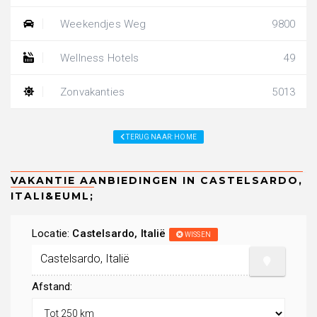
Weekendjes Weg
9800
Wellness Hotels
49
Zonvakanties
5013
TERUG NAAR: HOME
Locatie:
Castelsardo, Italië
WISSEN
Afstand: