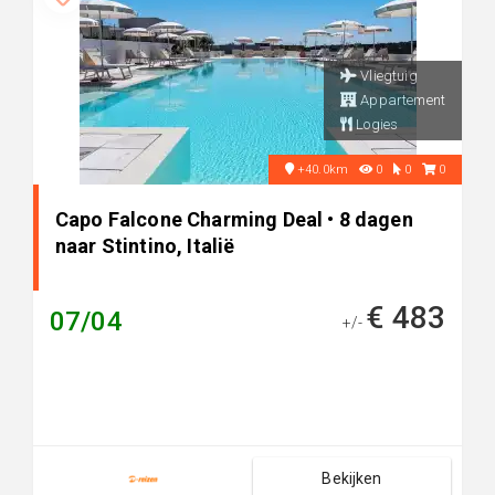
Vliegtuig
Appartement
Logies
+40.0km
0
0
0
Capo Falcone Charming Deal • 8 dagen
naar Stintino, Italië
€ 483
07/04
+/-
Bekijken