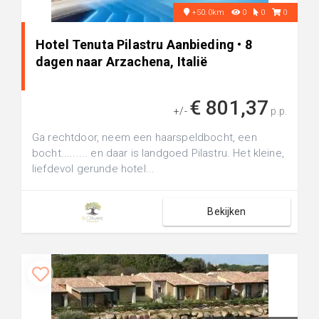
+50.0km
0
0
0
Hotel Tenuta Pilastru Aanbieding • 8
dagen naar Arzachena, Italië
€ 801,37
+/-
p.p.
Ga rechtdoor, neem een haarspeldbocht, een
bocht......... en daar is landgoed Pilastru. Het kleine,
liefdevol gerunde hotel...
Bekijken