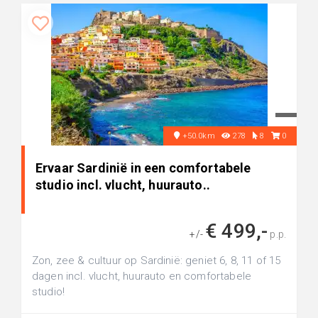
+50.0km
278
8
0
Ervaar Sardinië in een comfortabele
studio incl. vlucht, huurauto..
€ 499,-
+/-
p.p.
Zon, zee & cultuur op Sardinië: geniet 6, 8, 11 of 15
dagen incl. vlucht, huurauto en comfortabele
studio!