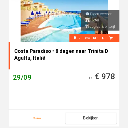
Eigen vervoer
Hotel
Logies & ontbijt
+20.0km
1
0
0
Costa Paradiso • 8 dagen naar Trinita D
Agultu, Italië
€ 978
29/09
+/-
Bekijken