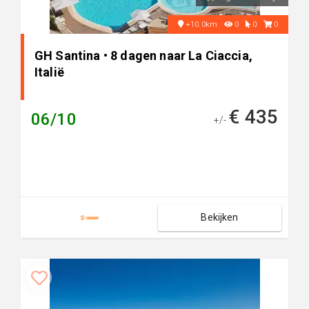
+10.0km
0
0
0
GH Santina • 8 dagen naar La Ciaccia,
Italië
€ 435
06/10
+/-
Bekijken