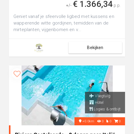
€ 1.366,34
+/-
p.p.
Geniet vanaf je sfeervolle ligbed met kussens en
wapperende witte gordijnen, temidden van de
mirteplanten, vijgenbomen en v...
Bekijken
Vliegtuig
Hotel
Logies & ontbijt
+0.0km
0
0
0