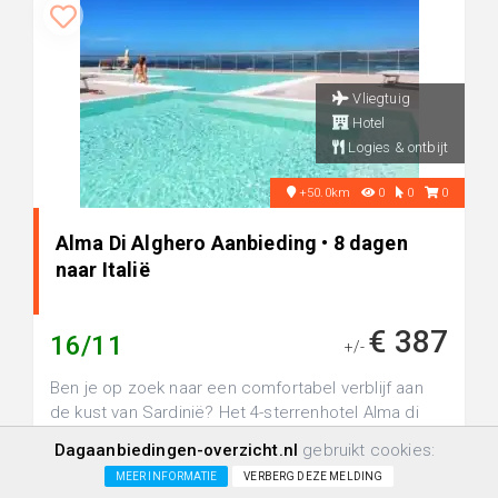
Vliegtuig
Hotel
Logies & ontbijt
+50.0km
0
0
0
Alma Di Alghero Aanbieding • 8 dagen
naar Italië
€ 387
16/11
+/-
Ben je op zoek naar een comfortabel verblijf aan
de kust van Sardinië? Het 4-sterrenhotel Alma di
Alghero ligt op slec...
Dagaanbiedingen-overzicht.nl
gebruikt cookies:
MEER INFORMATIE
VERBERG DEZE MELDING