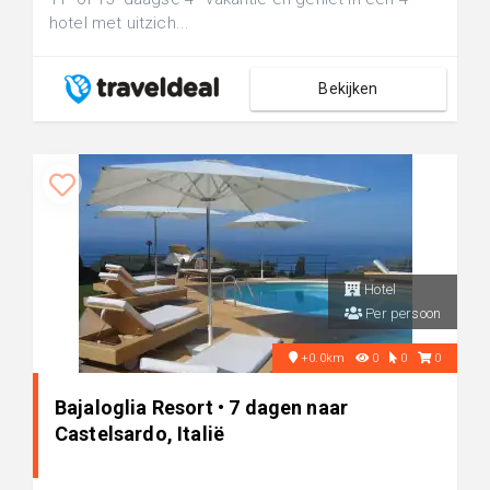
hotel met uitzich...
Bekijken
Hotel
Per persoon
+0.0km
0
0
0
Bajaloglia Resort • 7 dagen naar
Castelsardo, Italië