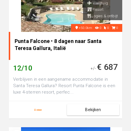
Vliegtuig
Resort
Logies & ontbijt
+50.0km
0
0
0
Punta Falcone • 8 dagen naar Santa
Teresa Gallura, Italië
€ 687
12/10
+/-
Verblijven in een aangename accommodatie in
Santa Teresa Gallura? Resort Punta Falcone is een
luxe 4-sterren resort, perfec...
Bekijken