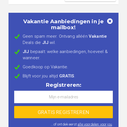
Vakantie Aanbiedingen in je
mailbox!
Geen spam meer. Ontvang alléén
Vakantie
Deals die
JIJ
wil.
JIJ
bepaalt: welke aanbiedingen, hoeveel &
wanneer.
Goedkoop op Vakantie.
Blijft voor jou altijd
GRATIS
.
Registreren:
...of ontdek eerst
alle voordelen voor jou
.