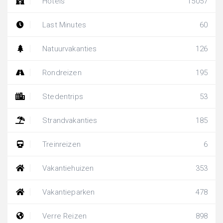
Hotels
15057
Last Minutes
60
Natuurvakanties
126
Rondreizen
195
Stedentrips
53
Strandvakanties
185
Treinreizen
6
Vakantiehuizen
353
Vakantieparken
478
Verre Reizen
898