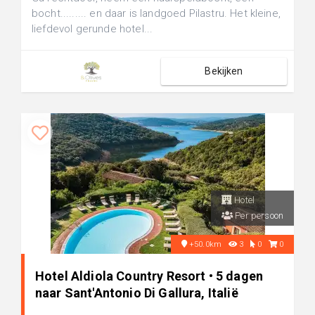
bocht......... en daar is landgoed Pilastru. Het kleine,
liefdevol gerunde hotel...
Bekijken
Hotel
Per persoon
+50.0km
3
0
0
Hotel Aldiola Country Resort • 5 dagen
naar Sant'Antonio Di Gallura, Italië