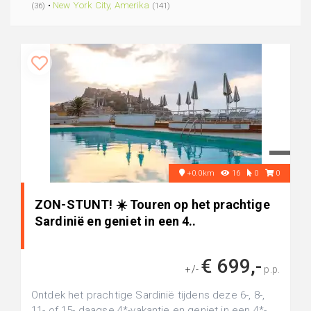
•
New York City, Amerika
(36)
(141)
+0.0km
16
0
0
ZON-STUNT! ☀️ Touren op het prachtige
Sardinië en geniet in een 4..
€ 699,-
+/-
p.p.
Ontdek het prachtige Sardinië tijdens deze 6-, 8-,
11- of 15- daagse 4*-vakantie en geniet in een 4*-