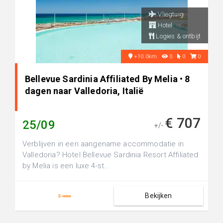
Vliegtuig
Hotel
Logies & ontbijt
+10.0km
0
0
0
Bellevue Sardinia Affiliated By Melia • 8
dagen naar Valledoria, Italië
€ 707
25/09
+/-
Verblijven in een aangename accommodatie in
Valledoria? Hotel Bellevue Sardinia Resort Affiliated
by Melia is een luxe 4-st...
Bekijken