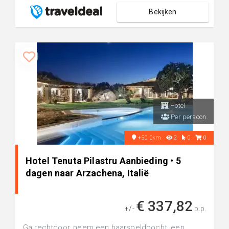
Bekijken
Hotel
Per persoon
+50.0km
2
0
0
Hotel Tenuta Pilastru Aanbieding • 5
dagen naar Arzachena, Italië
€ 337,82
+/-
p.p.
Ga rechtdoor, neem een haarspeldbocht, een