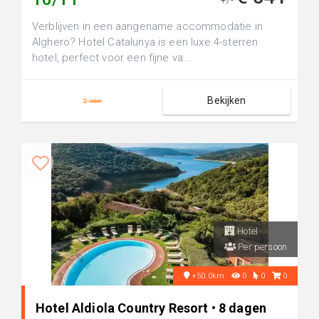
+/-
Verblijven in een aangename accommodatie in
Alghero? Hotel Catalunya is een luxe 4-sterren
hotel, perfect voor een fijne va...
Bekijken
Hotel
Per persoon
+50.0km
0
0
0
Hotel Aldiola Country Resort • 8 dagen