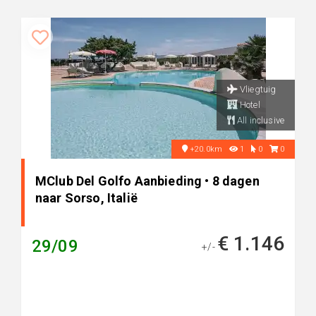
Vliegtuig
Hotel
All inclusive
+20.0km
1
0
0
MClub Del Golfo Aanbieding • 8 dagen
naar Sorso, Italië
€ 1.146
29/09
+/-