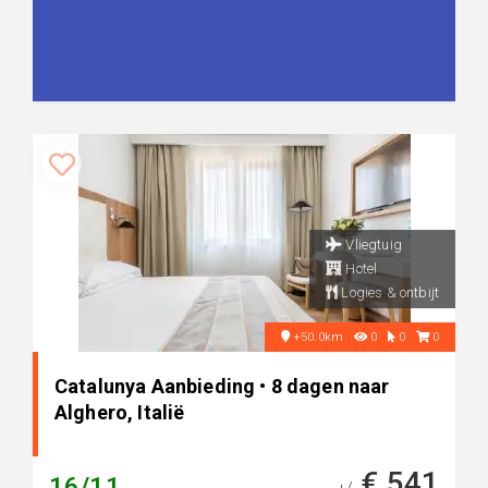
Vliegtuig
Hotel
Logies & ontbijt
+50.0km
0
0
0
Catalunya Aanbieding • 8 dagen naar
Alghero, Italië
€ 541
16/11