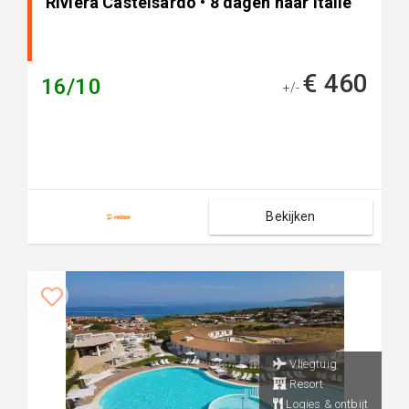
Riviera Castelsardo • 8 dagen naar Italië
€ 460
16/10
+/-
Bekijken
Vliegtuig
Resort
Logies & ontbijt