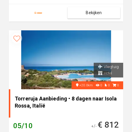
Bekijken
Vliegtuig
Hotel
+20.0km
0
0
0
Torreruja Aanbieding • 8 dagen naar Isola
Rossa, Italië
€ 812
05/10
+/-