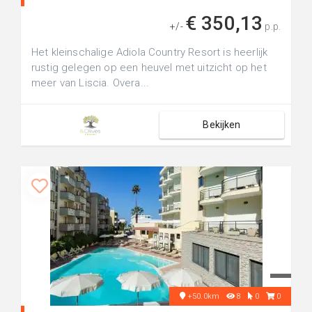
€ 350,13
+/-
p.p.
Het kleinschalige Adiola Country Resort is heerlijk
rustig gelegen op een heuvel met uitzicht op het
meer van Liscia. Overa...
Bekijken
+50.0km
8
0
0