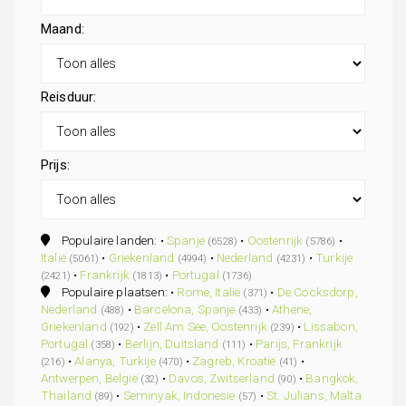
Maand:
Reisduur:
Prijs:
Populaire landen: •
Spanje
•
Oostenrijk
•
(6528)
(5786)
Italië
•
Griekenland
•
Nederland
•
Turkije
(5061)
(4994)
(4231)
•
Frankrijk
•
Portugal
(2421)
(1813)
(1736)
Populaire plaatsen: •
Rome, Italië
•
De Cocksdorp,
(371)
Nederland
•
Barcelona, Spanje
•
Athene,
(488)
(433)
Griekenland
•
Zell Am See, Oostenrijk
•
Lissabon,
(192)
(239)
Portugal
•
Berlijn, Duitsland
•
Parijs, Frankrijk
(358)
(111)
•
Alanya, Turkije
•
Zagreb, Kroatië
•
(216)
(470)
(41)
Antwerpen, België
•
Davos, Zwitserland
•
Bangkok,
(32)
(90)
Thailand
•
Seminyak, Indonesie
•
St. Julians, Malta
(89)
(57)