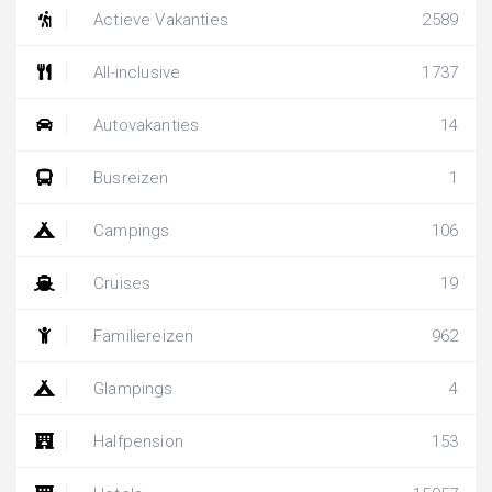
Actieve Vakanties
2589
All-inclusive
1737
Autovakanties
14
Busreizen
1
Campings
106
Cruises
19
Familiereizen
962
Glampings
4
Halfpension
153