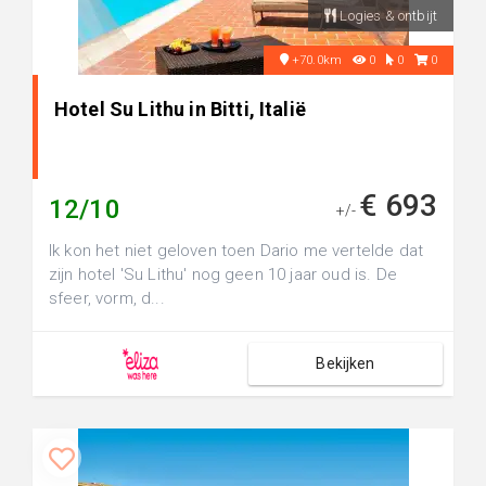
Logies & ontbijt
+70.0km
0
0
0
Hotel Su Lithu in Bitti, Italië
€ 693
12/10
+/-
Ik kon het niet geloven toen Dario me vertelde dat
zijn hotel 'Su Lithu' nog geen 10 jaar oud is. De
sfeer, vorm, d...
Bekijken