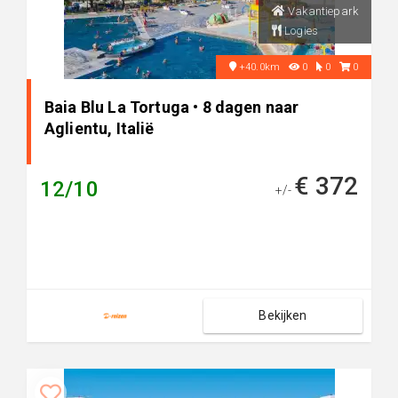
Vakantiepark
Logies
+40.0km
0
0
0
Baia Blu La Tortuga • 8 dagen naar
Aglientu, Italië
€ 372
12/10
+/-
Bekijken