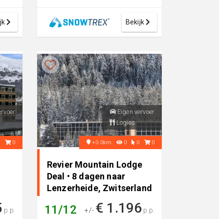
ang
centrum van Lenzerheide. Een
sk...
jk
Bekijk
ervoer
Eigen vervoer
Logies
0
0
+0.0km
0
0
0
Revier Mountain Lodge
Deal • 8 dagen naar
Lenzerheide, Zwitserland
5
€ 1.196
11/12
p.p.
+/-
p.p.