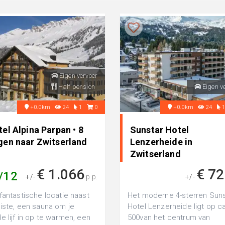
Eigen vervoer
Half pension
Eigen v
+0.0km
24
1
0
+0.0km
24
el Alpina Parpan • 8
Sunstar Hotel
gen naar Zwitserland
Lenzerheide in
Zwitserland
€ 1.066
€ 72
/12
+/-
p.p.
+/-
fantastische locatie naast
Het moderne 4-sterren Suns
iste, een sauna om je
Hotel Lenzerheide ligt op ca
e lijf in op te warmen, een
500van het centrum van