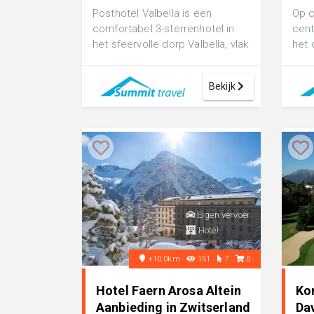
Posthotel Valbella is een
Op c
comfortabel 3-sterrenhotel in
cent
het sfeervolle dorp Valbella, vlak
het 
bij de regio Lenzerheide. Het
Lenz
ge...
sk...
Bekijk
Eigen vervoer
Hotel
+10.0km
151
7
0
Hotel Faern Arosa Altein
Ko
Aanbieding in Zwitserland
Da