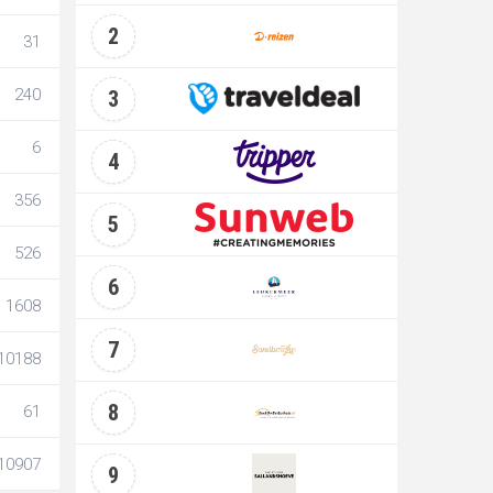
2
31
240
3
6
4
356
5
526
6
1608
7
10188
8
61
10907
9