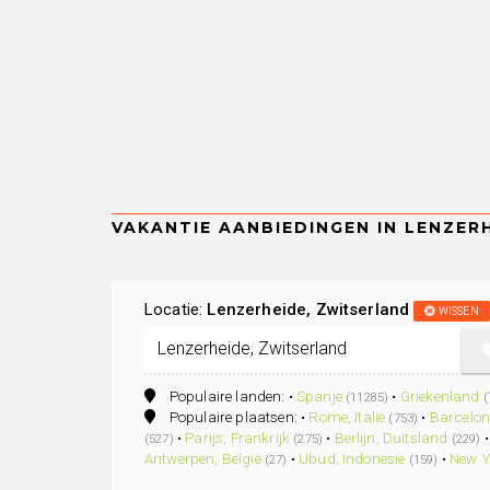
Locatie:
Lenzerheide, Zwitserland
WISSEN
Populaire landen: •
Spanje
•
Griekenland
(11285)
(
Populaire plaatsen: •
Rome, Italië
•
Barcelon
(753)
•
Parijs, Frankrijk
•
Berlijn, Duitsland
(527)
(275)
(229)
Antwerpen, België
•
Ubud, Indonesie
•
New Y
(27)
(159)