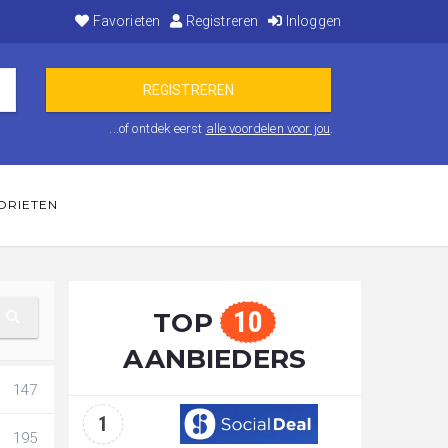
Favorieten
Registreren
Inloggen
...of ontdek eerst
alle voordelen voor jou
.
ORIETEN
10
TOP
AANBIEDERS
147
1
195