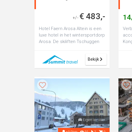
€ 483,-
14
+/-
Hotel Faern Arosa Altein is een
Verb
luxe hotel in het wintersportdorp
acc
Arosa. De skiliften Tschuggen
Kong
Ost en de Weishornbahn ligg...
hote
vaka
Bekijk
Eigen vervoer
+0.0km
91
2
0