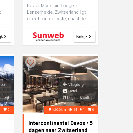
Revier Mountain Lodge in
t
Lenzerheide, Zwitserland ligt
direct aan de piste, naast de
Rothorn-kabelbaan. Na je laatste
afdal...
jk
Bekijk
voer
Vliegtuig
Hotel
ntbijt
Logies & ontbijt
3
0
+20.0km
14
1
0
Intercontinental Davos • 5
dagen naar Zwitserland