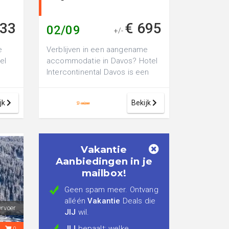
233
€ 695
02/09
+/-
e
Verblijven in een aangename
el
accommodatie in Davos? Hotel
n
Intercontinental Davos is een
luxe 5-sterren hotel, perfect
voor e...
jk
Bekijk
Vakantie
Aanbiedingen in je
mailbox!
Geen spam meer. Ontvang
alléén
Vakantie
Deals die
ervoer
JIJ
wil.
JIJ
bepaalt: welke
0
0