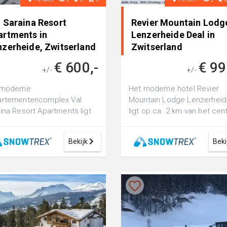
l Saraina Resort
Revier Mountain Lodg
artments in
Lenzerheide Deal in
nzerheide, Zwitserland
Zwitserland
€ 600,-
€ 99
+/-
+/-
 moderne
Het moderne hotel Revier
artementencomplex Val
Mountain Lodge Lenzerhei
ina Resort Apartments ligt
ligt op ca. 2 km van het ce
ngeveer 300van het
van Lenzerheide. De op
rum van Lantsch/Lenz, op
ongeveer 150afs...
Bekijk
Beki
..