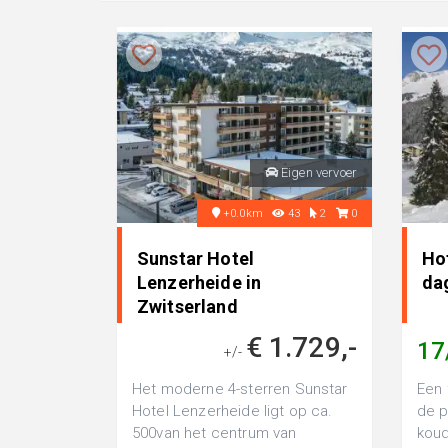
Eigen vervoer
+0.0km
43
2
0
Sunstar Hotel
Hot
Lenzerheide in
da
Zwitserland
€ 1.729,-
17
+/-
Het moderne 4-sterren Sunstar
Een 
Hotel Lenzerheide ligt op ca.
de p
500van het centrum van
koud