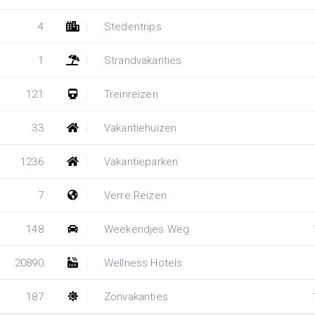
4
Stedentrips
1
Strandvakanties
121
Treinreizen
33
Vakantiehuizen
1236
Vakantieparken
7
Verre Reizen
148
Weekendjes Weg
20890
Wellness Hotels
187
Zonvakanties