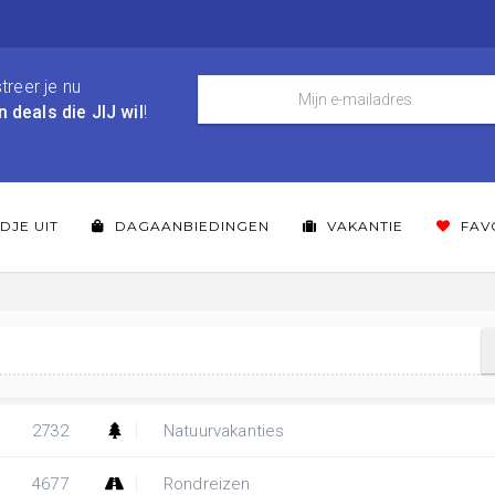
treer je nu
n deals die JIJ wil
!
DJE UIT
DAGAANBIEDINGEN
VAKANTIE
FAV
2732
Natuurvakanties
4677
Rondreizen