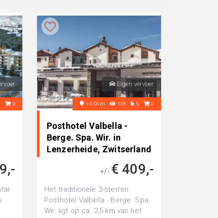
ervoer
Eigen vervoer
1
0
+0.0km
128
5
0
Posthotel Valbella -
Berge. Spa. Wir. in
Lenzerheide, Zwitserland
9,-
€ 409,-
+/-
tar
Het traditionele 3-sterren
.
Posthotel Valbella - Berge. Spa.
Wir. ligt op ca. 2,5 km van het