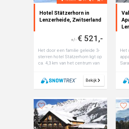
Hotel Stätzerhorn in
Va
Lenzerheide, Zwitserland
Ap
Le
€ 521,-
+/-
Het door een familie geleide 3-
Het
sterren hotel Stätzerhorn ligt op
app
ca. 4,3 km van het centrum van
Sara
Lenzerheide op een hoo...
op o
cent
Bekijk
een.