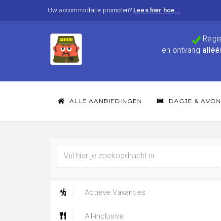
Uw accommodatie promoten?
Lees hier hoe...
Regis
en ontvang
alléé
ALLE AANBIEDINGEN
DAGJE & AVON
Actieve Vakanties
All-inclusive