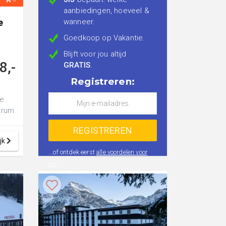
aanbiedingen, hoeveel &
e
wanneer.
Goedkoop op Vakantie.
Blijft voor jou altijd
8,-
GRATIS
.
Registreren:
de
ntrum
jk
...of ontdek eerst
alle voordelen voor
jou
.