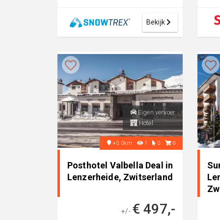
Lenzerheide. Je hebt toegang
ruim
tot het ski...
snow
Bekijk
Eigen vervoer
Hotel
+0.0km
1
0
0
Posthotel Valbella Deal in
Su
Lenzerheide, Zwitserland
Le
Zw
€ 497,-
+/-