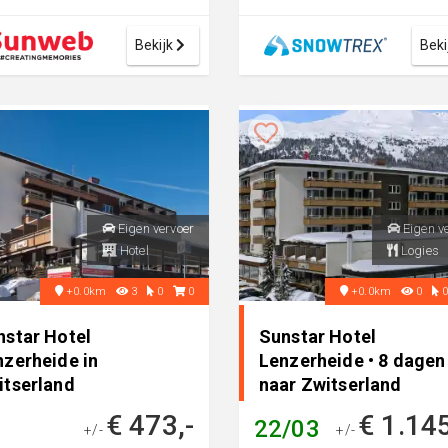
te om je skies of
Lenzerheide. Je hebt toeg
board ve...
tot het ski...
Bekijk
Beki
Eigen vervoer
Eigen v
Hotel
Logies
+0.0km
3
0
0
+0.0km
0
nstar Hotel
Sunstar Hotel
nzerheide in
Lenzerheide • 8 dagen
itserland
naar Zwitserland
€ 473,-
€ 1.14
22/03
+/-
+/-