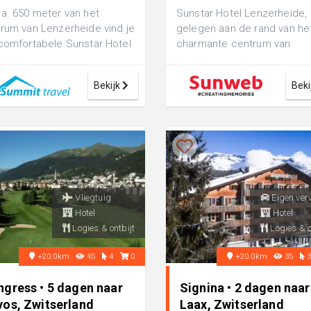
a. 650 meter van het
Sunstar Hotel Lenzerheide,
rum van Lenzerheide vind je
gelegen aan de rand van he
comfortabele Sunstar Hotel
charmante centrum van
erheide. De dichtstbijzijnde
Lenzerheide, is de perfecte
uitvalsbasis voor ...
Bekijk
Beki
Vliegtuig
Eigen ver
Hotel
Hotel
Logies & ontbijt
Logies & o
+20.0km
45
4
0
+20.0km
35
ngress • 5 dagen naar
Signina • 2 dagen naar
vos, Zwitserland
Laax, Zwitserland