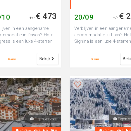
€ 473
€ 
/10
20/09
+/-
+/-
lijven in een aangename
Verblijven in een aangenam
ommodatie in Davos? Hotel
accommodatie in Laax? Hot
ress is een luxe 4-sterren
Signina is een luxe 4-sterre
l, perfect voor een fijne
hotel, perfect voor een fijne
n...
vakanti...
Bekijk
Beki
Eigen vervoer
Eigen v
+0.0km
2
0
0
+0.0km
2