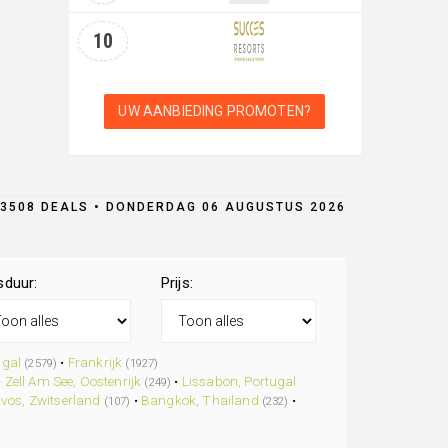
10
UW AANBIEDING PROMOTEN?
3508 DEALS • DONDERDAG 06 AUGUSTUS 2026
sduur:
Prijs:
ugal
•
Frankrijk
(2579)
(1927)
•
Zell Am See, Oostenrijk
•
Lissabon, Portugal
(249)
vos, Zwitserland
•
Bangkok, Thailand
•
(107)
(232)