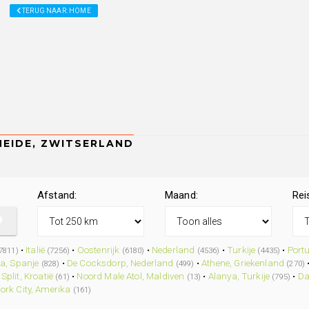
TERUG NAAR: HOME
Afstand:
Maand:
Rei
•
Italië
•
Oostenrijk
•
Nederland
•
Turkije
•
Port
7811)
(7256)
(6180)
(4536)
(4435)
a, Spanje
•
De Cocksdorp, Nederland
•
Athene, Griekenland
(828)
(499)
(270)
•
Split, Kroatië
•
Noord Male Atol, Maldiven
•
Alanya, Turkije
•
Da
(61)
(13)
(795)
ork City, Amerika
(161)