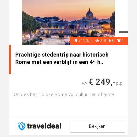
+10.0km
215
8
0
Prachtige stedentrip naar historisch
Rome met een verblijf in een 4*-h..
€ 249,-
+/-
p.p.
Ontdek het tijdloze Rome vol cultuur en charme
Bekijken