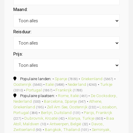
Maand:
Reisduur:
Prijs:
Populaire landen: •
Spanje
•
Griekenland
•
(7809)
(5667)
Oostenrijk
•
Italië
•
Nederland
•
Turkije
(5640)
(5498)
(4260)
•
Portugal
•
Frankrijk
(3310)
(1867)
(1788)
Populaire plaatsen: •
Rome, Italië
•
De Cocksdorp,
(461)
Nederland
•
Barcelona, Spanje
•
Athene,
(500)
(547)
Griekenland
•
Zell Am See, Oostenrijk
•
Lissabon,
(195)
(232)
Portugal
•
Berlijn, Duitsland
•
Parijs, Frankrijk
(384)
(131)
•
Dubrovnik, Kroatië
•
Alanya, Turkije
•
Baa
(227)
(42)
(603)
Atoll, Maldiven
•
Antwerpen, België
•
Davos,
(10)
(32)
Zwitserland
•
Bangkok, Thailand
•
Seminyak,
(90)
(101)