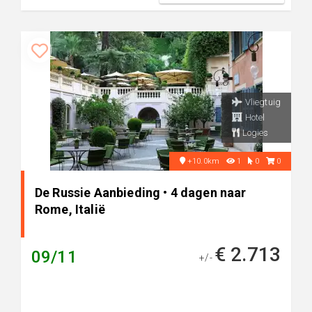
Vliegtuig
Hotel
Logies
+10.0km
1
0
0
De Russie Aanbieding • 4 dagen naar
Rome, Italië
€ 2.713
09/11
+/-