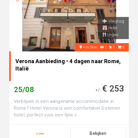
Vliegtuig
Hotel
Logies
+10.0km
1
0
0
Verona Aanbieding • 4 dagen naar Rome,
Italië
€ 253
25/08
+/-
Verblijven in een aangename accommodatie in
Rome? Hotel Verona is een comfortabel 3-sterren
hotel, perfect voor een fijne v...
Bekijken