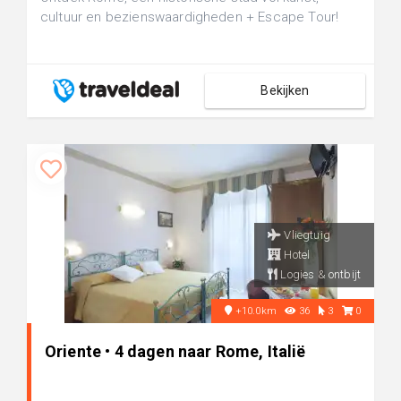
cultuur en bezienswaardigheden + Escape Tour!
Bekijken
Vliegtuig
Hotel
Logies & ontbijt
+10.0km
36
3
0
Oriente • 4 dagen naar Rome, Italië