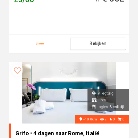
+/-
Bekijken
Vliegtuig
Hotel
Logies & ontbijt
+10.0km
2
0
0
Grifo • 4 dagen naar Rome, Italië