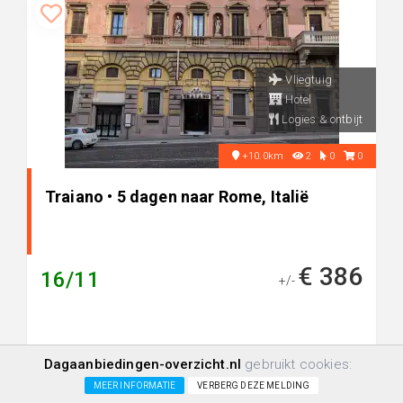
Vliegtuig
Hotel
Logies & ontbijt
+10.0km
2
0
0
Traiano • 5 dagen naar Rome, Italië
€ 386
16/11
+/-
Dagaanbiedingen-overzicht.nl
gebruikt cookies:
MEER INFORMATIE
VERBERG DEZE MELDING