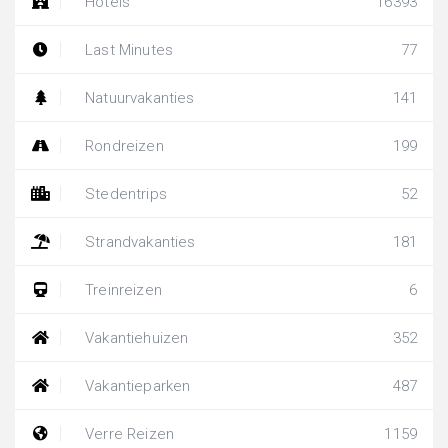
Hotels
16393
Last Minutes
77
Natuurvakanties
141
Rondreizen
199
Stedentrips
52
Strandvakanties
181
Treinreizen
6
Vakantiehuizen
352
Vakantieparken
487
Verre Reizen
1159