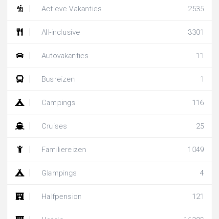
Actieve Vakanties
2535
All-inclusive
3301
Autovakanties
11
Busreizen
1
Campings
116
Cruises
25
Familiereizen
1049
Glampings
4
Halfpension
121