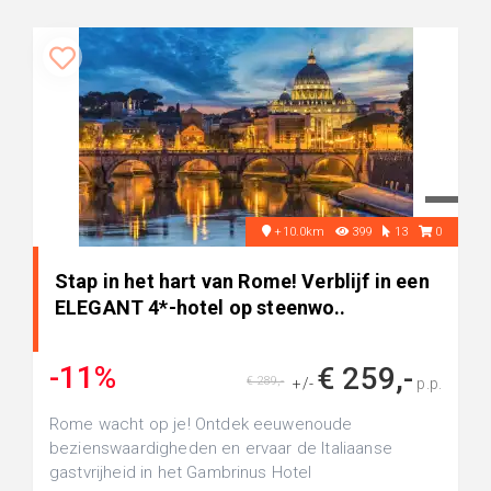
+10.0km
399
13
0
Stap in het hart van Rome! Verblijf in een
ELEGANT 4*-hotel op steenwo..
-11%
€ 259,-
€ 289,-
+/-
p.p.
Rome wacht op je! Ontdek eeuwenoude
bezienswaardigheden en ervaar de Italiaanse
gastvrijheid in het Gambrinus Hotel