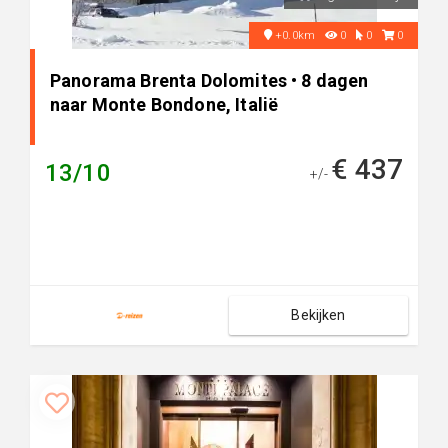
+0.0km
0
0
0
Panorama Brenta Dolomites • 8 dagen
naar Monte Bondone, Italië
€ 437
13/10
+/-
Bekijken