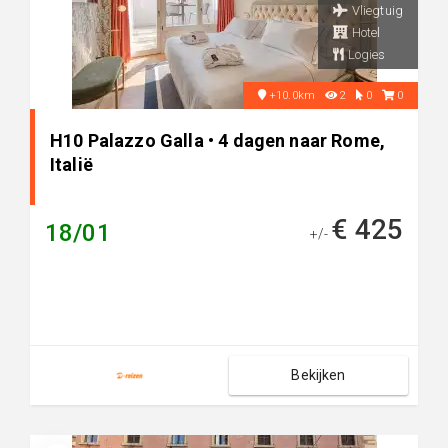
Vliegtuig
Hotel
Logies
+10.0km
2
0
0
H10 Palazzo Galla • 4 dagen naar Rome,
Italië
€ 425
18/01
+/-
Bekijken