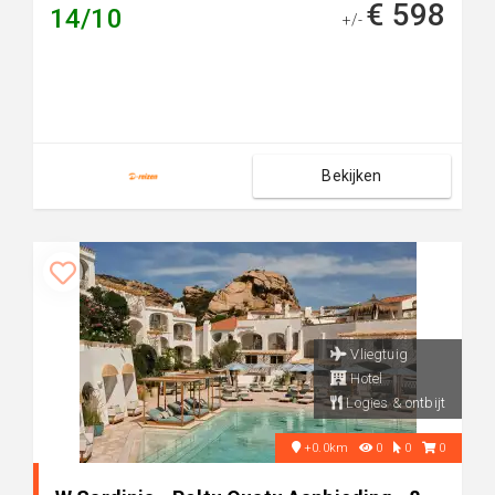
€ 598
14/10
+/-
Bekijken
Vliegtuig
Hotel
Logies & ontbijt
+0.0km
0
0
0