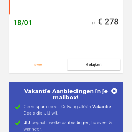
€ 278
18/01
+/-
Bekijken
Vakantie Aanbiedingen in je
mailbox!
Geen spam meer. Ontvang alléén
Vakantie
Deals die
JIJ
wil.
JIJ
bepaalt: welke aanbiedingen, hoeveel &
wanneer.