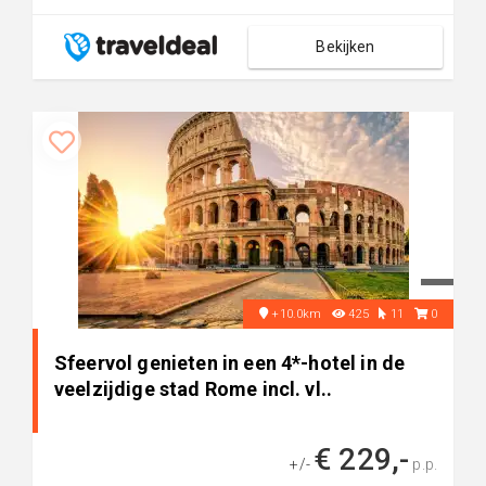
Bekijken
+10.0km
425
11
0
Sfeervol genieten in een 4*-hotel in de
veelzijdige stad Rome incl. vl..
€ 229,-
+/-
p.p.