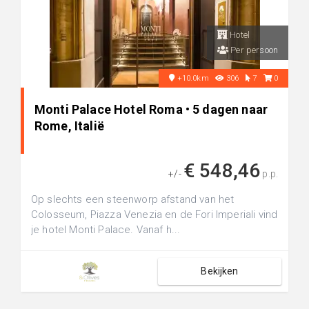
Hotel
Per persoon
+10.0km
306
7
0
Monti Palace Hotel Roma • 5 dagen naar
Rome, Italië
€ 548,46
+/-
p.p.
Op slechts een steenworp afstand van het
Colosseum, Piazza Venezia en de Fori Imperiali vind
je hotel Monti Palace. Vanaf h...
Bekijken