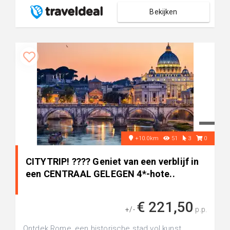
Bekijken
+10.0km
51
3
0
CITYTRIP! ???? Geniet van een verblijf in
een CENTRAAL GELEGEN 4*-hote..
€ 221,50
+/-
p.p.
Ontdek Rome, een historische stad vol kunst,