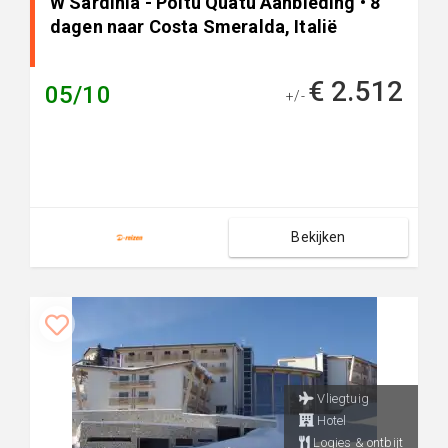
W Sardinia - Poltu Quatu Aanbieding • 8
dagen naar Costa Smeralda, Italië
€ 2.512
05/10
+/-
Bekijken
Vliegtuig
Hotel
Logies & ontbijt