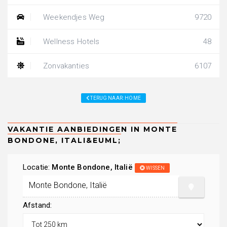
Weekendjes Weg
9720
Wellness Hotels
48
Zonvakanties
6107
TERUG NAAR: HOME
Locatie:
Monte Bondone, Italië
WISSEN
Afstand: