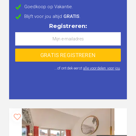
Goedkoop op Vakantie.
Blijft voor jou altijd
GRATIS
.
Registreren:
...of ontdek eerst
alle voordelen voor jou
.