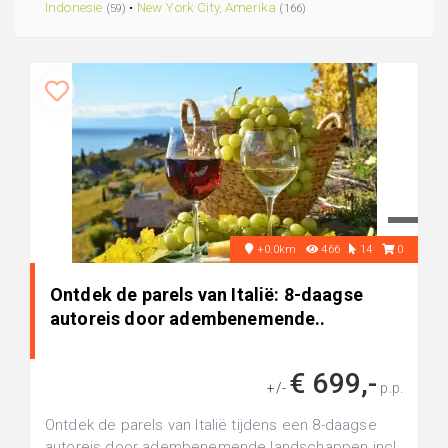
Indonesie
•
New York City, Amerika
(59)
(166)
+0.0km
466
14
0
Ontdek de parels van Italië: 8-daagse
autoreis door adembenemende..
€ 699,-
+/-
p.p.
Ontdek de parels van Italië tijdens een 8-daagse
autoreis door adembenemende landschappen incl.