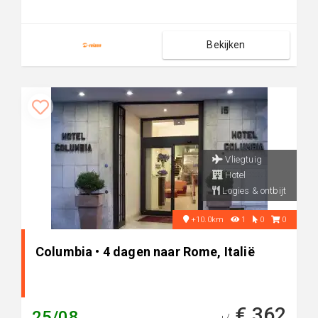
Bekijken
Vliegtuig
Hotel
Logies & ontbijt
+10.0km
1
0
0
Columbia • 4 dagen naar Rome, Italië
€ 362
25/08