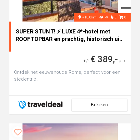
+10.0km
79
3
0
SUPER STUNT! ⚡ LUXE 4*-hotel met
ROOFTOPBAR en prachtig, historisch ui..
€ 389,-
+/-
p.p.
Ontdek het eeuwenoude Rome, perfect voor een
stedentrip!
Bekijken