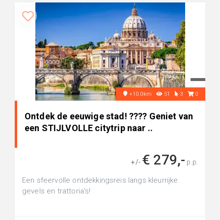
+10.0km
51
3
0
Ontdek de eeuwige stad! ????️ Geniet van
een STIJLVOLLE citytrip naar ..
€ 279,-
+/-
p.p.
Een sfeervolle ontdekkingsreis langs kleurrijke
gevels en trattoria's!