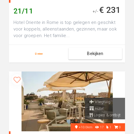
€ 231
21/11
+/-
Hotel Oriente in Rome is top gelegen en geschikt
voor koppels, alleenstaanden, gezinnen, maar ook
voor groepen. Het familie...
Bekijken
Vliegtuig
Hotel
Logies & ontbijt
+10.0km
17
1
0