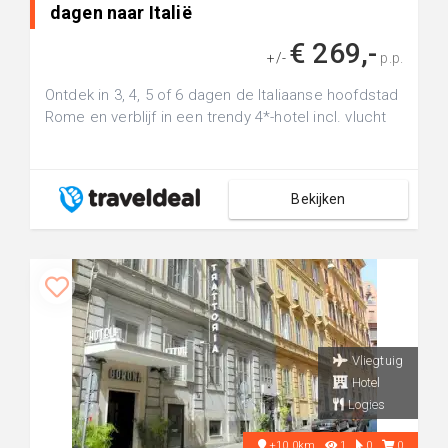
dagen naar Italië
€ 269,-
+/-
p.p.
Ontdek in 3, 4, 5 of 6 dagen de Italiaanse hoofdstad
Rome en verblijf in een trendy 4*-hotel incl. vlucht
Bekijken
Vliegtuig
Hotel
Logies
+10.0km
1
0
0