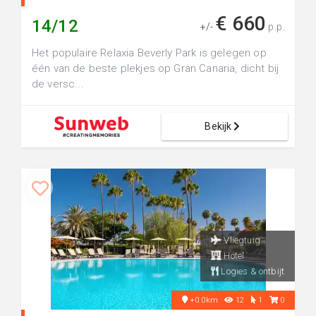
€ 660
14/12
+/-
p.p.
Het populaire Relaxia Beverly Park is gelegen op
één van de beste plekjes op Gran Canaria, dicht bij
de versc...
Bekijk
Vliegtuig
Hotel
Logies & ontbijt
+0.0km
12
1
0