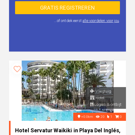
...of ontdek eerst
alle voordelen voor jou
.
Vliegtuig
Hotel
Logies & ontbijt
+0.0km
20
1
0
Hotel Servatur Waikiki in Playa Del Inglés,