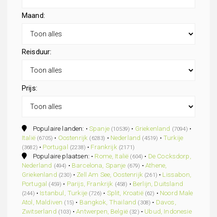
Maand:
Reisduur:
Prijs:
Populaire landen: •
Spanje
•
Griekenland
•
(10539)
(7094)
Italië
•
Oostenrijk
•
Nederland
•
Turkije
(6705)
(6283)
(4519)
•
Portugal
•
Frankrijk
(3682)
(2238)
(2171)
Populaire plaatsen: •
Rome, Italië
•
De Cocksdorp,
(604)
Nederland
•
Barcelona, Spanje
•
Athene,
(494)
(679)
Griekenland
•
Zell Am See, Oostenrijk
•
Lissabon,
(230)
(261)
Portugal
•
Parijs, Frankrijk
•
Berlijn, Duitsland
(459)
(458)
•
Istanbul, Turkije
•
Split, Kroatië
•
Noord Male
(244)
(726)
(62)
Atol, Maldiven
•
Bangkok, Thailand
•
Davos,
(15)
(308)
Zwitserland
•
Antwerpen, België
•
Ubud, Indonesie
(103)
(32)