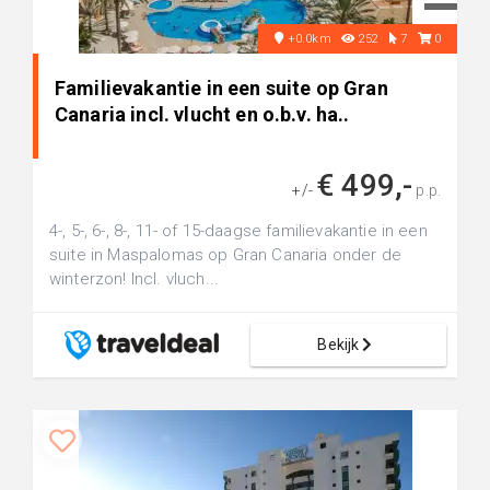
+0.0km
252
7
0
Familievakantie in een suite op Gran
Canaria incl. vlucht en o.b.v. ha..
€ 499,-
+/-
p.p.
4-, 5-, 6-, 8-, 11- of 15-daagse familievakantie in een
suite in Maspalomas op Gran Canaria onder de
winterzon! Incl. vluch...
Bekijk