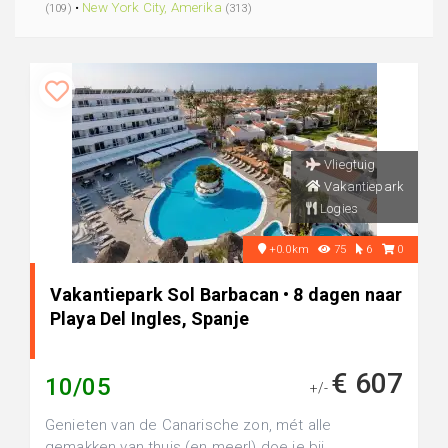
•
New York City, Amerika
(109)
(313)
Vliegtuig
Vakantiepark
Logies
+0.0km
75
6
0
Vakantiepark Sol Barbacan • 8 dagen naar
Playa Del Ingles, Spanje
€ 607
10/05
+/-
Genieten van de Canarische zon, mét alle
gemakken van thuis (en meer!) doe je bij