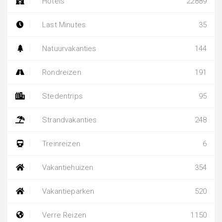
Hotels
22889
Last Minutes
35
Natuurvakanties
144
Rondreizen
191
Stedentrips
95
Strandvakanties
248
Treinreizen
6
Vakantiehuizen
354
Vakantieparken
520
Verre Reizen
1150