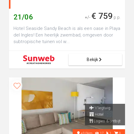
€ 759
21/06
+/-
p.p.
Hotel Seaside Sandy Beach is als een oase in Playa
del Ingles! Een heerlijk zwembad, omgeven door
subtropische tuinen vol w...
Bekijk
Vliegtuig
Hotel
Logies & ontbijt
+0.0km
17
1
0