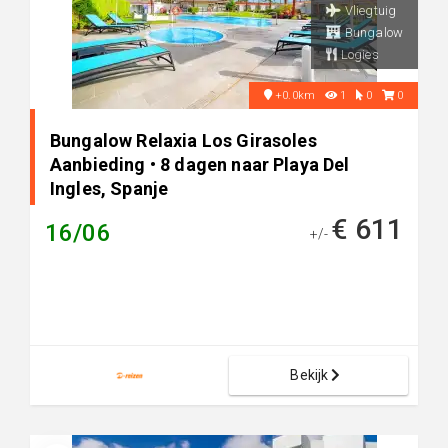
Vliegtuig
Bungalow
Logies
+0.0km
1
0
0
Bungalow Relaxia Los Girasoles
Aanbieding • 8 dagen naar Playa Del
Ingles, Spanje
€ 611
16/06
+/-
Bekijk