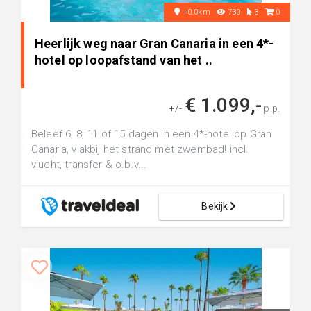
+0.0km
730
3
0
Heerlijk weg naar Gran Canaria in een 4*-
hotel op loopafstand van het ..
€ 1.099,-
+/-
p.p.
Beleef 6, 8, 11 of 15 dagen in een 4*-hotel op Gran
Canaria, vlakbij het strand met zwembad! incl.
vlucht, transfer & o.b.v...
Bekijk