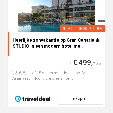
+0.0km
253
6
0
Heerlijke zonvakantie op Gran Canaria ☀️
STUDIO in een modern hotel me..
€ 499,-
+/-
p.p.
4, 5, 6, 8, 11 of 15 dagen naar de zon op Gran
Canaria incl. vlucht, transfer en ontbijt!
Bekijk