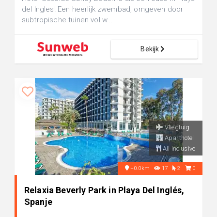
del Ingles! Een heerlijk zwembad, omgeven door
subtropische tuinen vol w...
Bekijk
Vliegtuig
Aparthotel
All inclusive
+0.0km
17
2
0
Relaxia Beverly Park in Playa Del Inglés,
Spanje