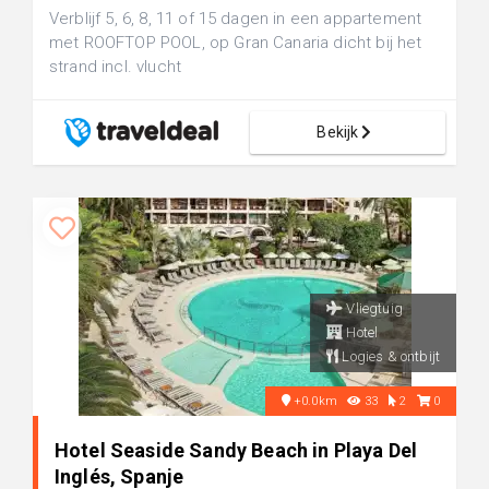
Verblijf 5, 6, 8, 11 of 15 dagen in een appartement
met ROOFTOP POOL, op Gran Canaria dicht bij het
strand incl. vlucht
Bekijk
Vliegtuig
Hotel
Logies & ontbijt
+0.0km
33
2
0
Hotel Seaside Sandy Beach in Playa Del
Inglés, Spanje