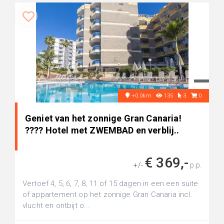
+0.0km
135
3
0
Geniet van het zonnige Gran Canaria!
???? Hotel met ZWEMBAD en verblij..
€ 369,-
+/-
p.p.
Vertoef 4, 5, 6, 7, 8, 11 of 15 dagen in een een suite
of appartement op het zonnige Gran Canaria incl.
vlucht en ontbijt o...