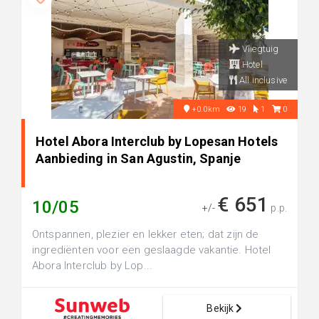
Vliegtuig
Hotel
All inclusive
+0.0km
19
1
0
Hotel Abora Interclub by Lopesan Hotels
Aanbieding in San Agustin, Spanje
€ 651
10/05
+/-
p.p.
Ontspannen, plezier en lekker eten; dat zijn de
ingrediënten voor een geslaagde vakantie. Hotel
Abora Interclub by Lop...
Bekijk