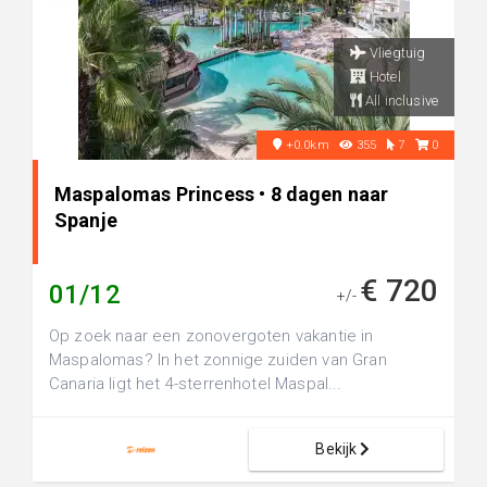
Vliegtuig
Hotel
All inclusive
+0.0km
355
7
0
Maspalomas Princess • 8 dagen naar
Spanje
€ 720
01/12
+/-
Op zoek naar een zonovergoten vakantie in
Maspalomas? In het zonnige zuiden van Gran
Canaria ligt het 4-sterrenhotel Maspal...
Bekijk