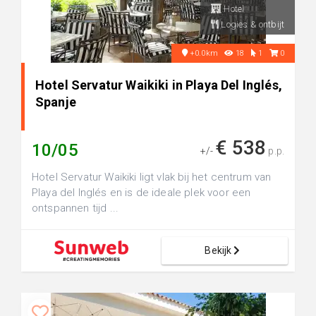
Hotel
Logies & ontbijt
+0.0km
18
1
0
Hotel Servatur Waikiki in Playa Del Inglés,
Spanje
€ 538
10/05
+/-
p.p.
Hotel Servatur Waikiki ligt vlak bij het centrum van
Playa del Inglés en is de ideale plek voor een
ontspannen tijd ...
Bekijk