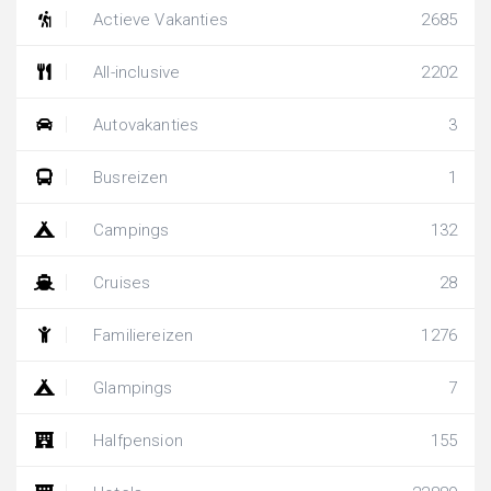
Actieve Vakanties
2685
All-inclusive
2202
Autovakanties
3
Busreizen
1
Campings
132
Cruises
28
Familiereizen
1276
Glampings
7
Halfpension
155