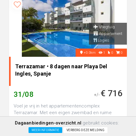
Vliegtuig
Appartement
Logies
+0.0km
1
0
0
Terrazamar • 8 dagen naar Playa Del
Ingles, Spanje
€ 716
31/08
+/-
Voel je vrij in het appartementencomplex
Terrazamar. Met een eigen zwembad en ruime
accommodaties, staat je een zorgeloos v...
Dagaanbiedingen-overzicht.nl
gebruikt cookies:
MEER INFORMATIE
VERBERG DEZE MELDING