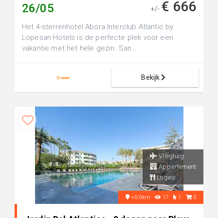
€ 666
26/05
+/-
Het 4-sterrenhotel Abora Interclub Atlantic by
Lopesan Hotels is de perfecte plek voor een
vakantie met het hele gezin. San...
Bekijk
Vliegtuig
Appartement
Logies
+0.0km
17
1
0