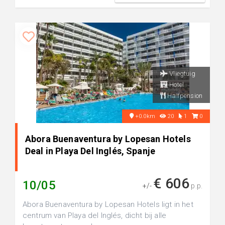
Vliegtuig
Hotel
Halfpension
+0.0km
20
1
0
Abora Buenaventura by Lopesan Hotels
Deal in Playa Del Inglés, Spanje
€ 606
10/05
+/-
p.p.
Abora Buenaventura by Lopesan Hotels ligt in het
centrum van Playa del Inglés, dicht bij alle