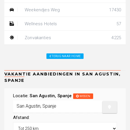
Weekendjes Weg
17430
Wellness Hotels
57
Zonvakanties
4225
TERUG NAAR: HOME
Locatie:
San Agustin, Spanje
WISSEN
Afstand: