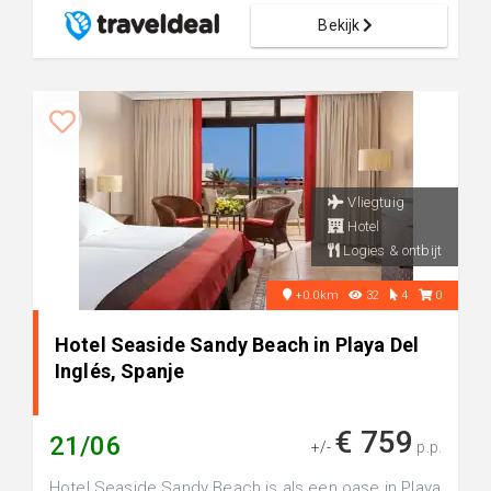
Bekijk
Vliegtuig
Hotel
Logies & ontbijt
+0.0km
32
4
0
Hotel Seaside Sandy Beach in Playa Del
Inglés, Spanje
€ 759
21/06
+/-
p.p.
Hotel Seaside Sandy Beach is als een oase in Playa