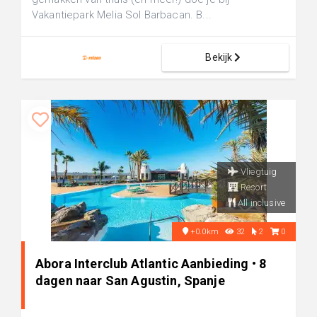
Vakantiepark Melia Sol Barbacan. B...
Bekijk
Vliegtuig
Resort
All inclusive
+0.0km
32
2
0
Abora Interclub Atlantic Aanbieding • 8
dagen naar San Agustin, Spanje