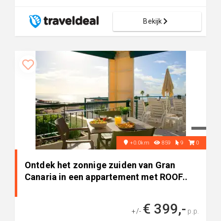
Bekijk
+0.0km
859
9
0
Ontdek het zonnige zuiden van Gran
Canaria in een appartement met ROOF..
€ 399,-
+/-
p.p.