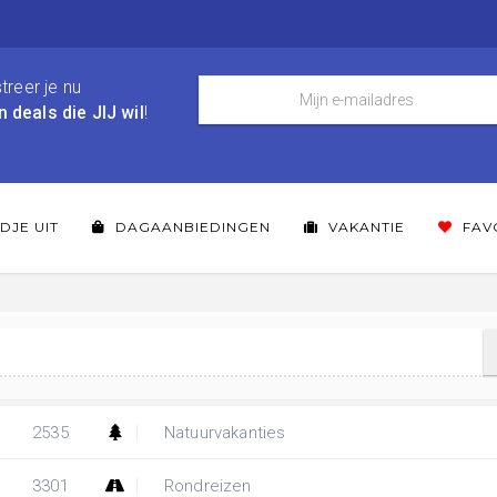
treer je nu
n deals die JIJ wil
!
DJE UIT
DAGAANBIEDINGEN
VAKANTIE
FAV
2535
Natuurvakanties
3301
Rondreizen