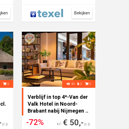
ijken
Bekijken
0
0
40
2
0
Verblijf in top 4*-Van der
cl.
Valk Hotel in Noord-
Brabant nabij Nijmegen ..
-72%
-
€ 50,-
p.p.
+/-
p.p.