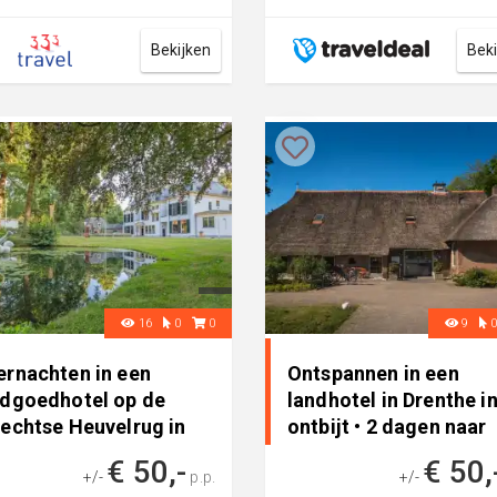
je gemakkelijk de fiets pak...
Bekijken
Bek
16
0
0
9
ernachten in een
Ontspannen in een
ndgoedhotel op de
landhotel in Drenthe in
rechtse Heuvelrug in
ontbijt • 2 dagen naar
eberg..
Diever, Nederland
€ 50,-
€ 50,
+/-
p.p.
+/-