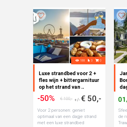
188
3
0
Luxe strandbed voor 2 +
Ja
fles wijn + bittergarnituur
Bou
op het strand van ..
dag
Tr
-50%
€ 50,-
01
€ 100,-
+/-
Voor 2 personen: geniet
Sfee
optimaal van een dagje strand
de r
met een luxe strandbed
Traw