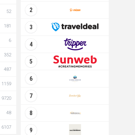
2
52
181
3
6
4
352
5
487
6
1159
7
9720
8
48
6107
9