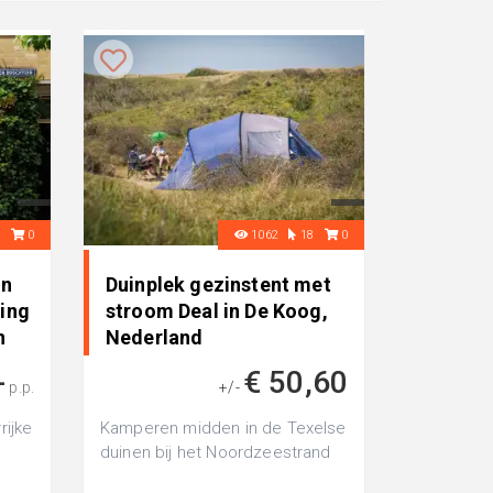
0
0
1062
18
0
in
Duinplek gezinstent met
ing
stroom Deal in De Koog,
n
Nederland
d
-
€ 50,60
p.p.
+/-
rijke
Kamperen midden in de Texelse
duinen bij het Noordzeestrand