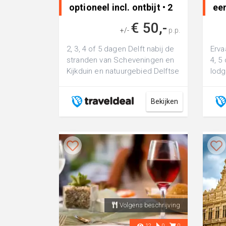
optioneel incl. ontbijt • 2
een
dagen naar Nederland
na
€ 50,-
+/-
p.p.
2, 3, 4 of 5 dagen Delft nabij de
Erva
stranden van Scheveningen en
4, 5
Kijkduin en natuurgebied Delftse
lodg
Hout
Nati
Bekijken
Volgens beschrijving
12
0
0