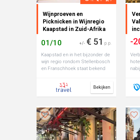
Wijnproeven en
Ver
Picknicken in Wijnregio
Val
Kaapstad in Zuid-Afrika
inc
Fra
-2
€ 51
01/10
+/-
p.p.
Kaapstad en in het bijzonder de
Verb
wijn regio rondom Stellenbosch
hote
en Franschhoek staat bekend
nabij
als een van de beste
wijngebiede...
Bekijken