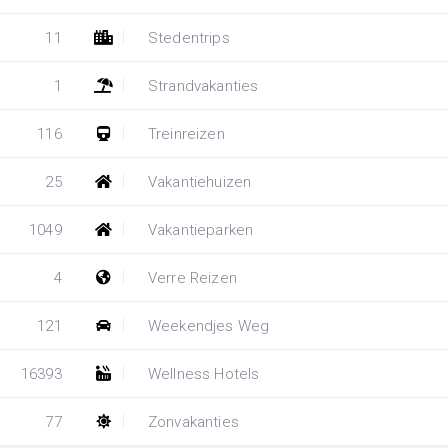
11
Stedentrips
1
Strandvakanties
116
Treinreizen
25
Vakantiehuizen
1049
Vakantieparken
4
Verre Reizen
121
Weekendjes Weg
16393
Wellness Hotels
77
Zonvakanties