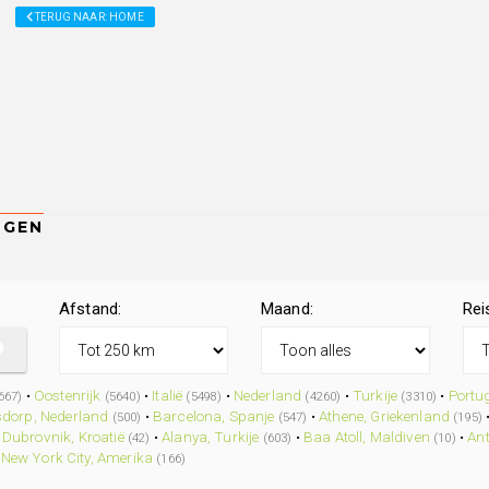
TERUG NAAR: HOME
Afstand:
Maand:
Rei
•
Oostenrijk
•
Italië
•
Nederland
•
Turkije
•
Portu
667)
(5640)
(5498)
(4260)
(3310)
dorp, Nederland
•
Barcelona, Spanje
•
Athene, Griekenland
(500)
(547)
(195)
•
Dubrovnik, Kroatië
•
Alanya, Turkije
•
Baa Atoll, Maldiven
•
Ant
(42)
(603)
(10)
•
New York City, Amerika
(166)