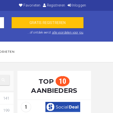
Favorieten
Registreren
Inloggen
...of ontdek eerst
alle voordelen voor jou
.
ORIETEN
10
TOP
AANBIEDERS
141
1
199