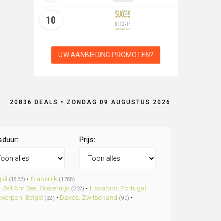
10
UW AANBIEDING PROMOTEN?
20836 DEALS • ZONDAG 09 AUGUSTUS 2026
sduur:
Prijs:
gal
•
Frankrijk
(1867)
(1788)
•
Zell Am See, Oostenrijk
•
Lissabon, Portugal
(232)
werpen, België
•
Davos, Zwitserland
•
(32)
(90)