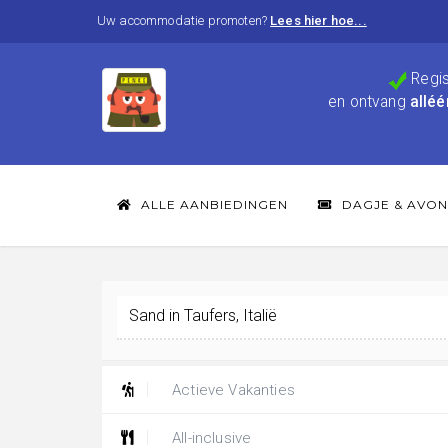
Uw accommodatie promoten?
Lees hier hoe...
Regis
en ontvang
alléé
ALLE AANBIEDINGEN
DAGJE & AVON
Actieve Vakanties
All-inclusive