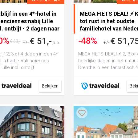
blijf in een 4*-hotel in
MEGA FIETS DEAL! ⚡ 
enciennes nabij Lille
tot rust in het oudste
l. ontbijt • 2 dagen naar
familiehotel van Neder
nkrijk
0%
-48%
€ 51,-
€ 51,7
€ 63,-
+/-
p.p.
+/-
€ 99,-
lijf 2, 3 of 4 dagen in een 4*-
MEGA FIETS DEAL! ⚡ 2, 3 of 
l in hartje Valenciennes
heerlijke dagen in het natuur
 Lille incl. ontbijt
Drenthe in een fantastisch 4
familiehotel met Rituals prod
Bekijken
Bek