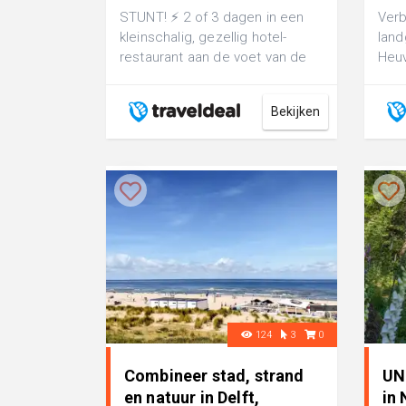
STUNT! ⚡ 2 of 3 dagen in een
Verb
kleinschalig, gezellig hotel-
land
restaurant aan de voet van de
Heuv
Gulpenerberg in het hart van
ontbi
Zuid-L...
Bekijken
124
3
0
Combineer stad, strand
UN
en natuur in Delft,
in