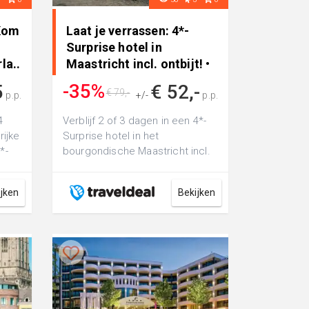
Kom
Laat je verrassen: 4*-
Surprise hotel in
la..
Maastricht incl. ontbijt! •
2 dagen naar Nederland
-35%
5
€ 52,-
€ 79,-
p.p.
+/-
p.p.
4
Verblijf 2 of 3 dagen in een 4*-
rijke
Surprise hotel in het
*-
bourgondische Maastricht incl.
...
ontbijt
ijken
Bekijken