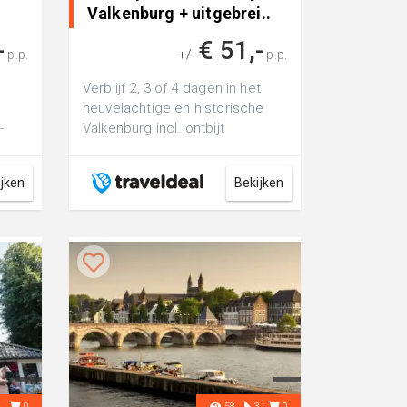
Valkenburg + uitgebrei..
-
€ 51,-
p.p.
+/-
p.p.
Verblijf 2, 3 of 4 dagen in het
heuvelachtige en historische
-
Valkenburg incl. ontbijt
ijken
Bekijken
1
0
58
3
0