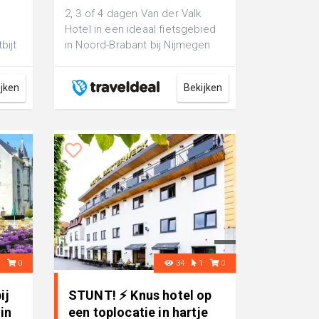
€ 175,-
2, 3 of 4 dagen Van der Valk
Hotel in een ideaal fietsgebied
bijt
in Noord-Brabant bij Nijmegen
optioneel incl. ontbijt
ijken
Bekijken
3
0
34
1
0
ij
STUNT! ⚡ Knus hotel op
in
een toplocatie in hartje