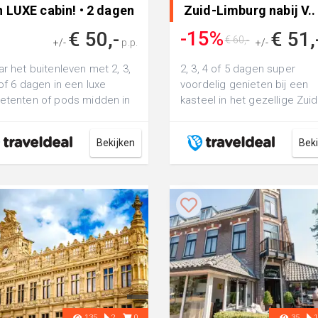
 LUXE cabin! • 2 dagen
Zuid-Limburg nabij V..
ar Velp, Nederland
-15%
€ 50,-
€ 51,
€ 60,-
+/-
p.p.
+/-
ar het buitenleven met 2, 3,
2, 3, 4 of 5 dagen super
 of 6 dagen in een luxe
voordelig genieten bij een
etenten of pods midden in
kasteel in het gezellige Zuid
onaal Park Veluwezoom
Limburg incl. ontbijt
Bekijken
Bek
135
2
0
35