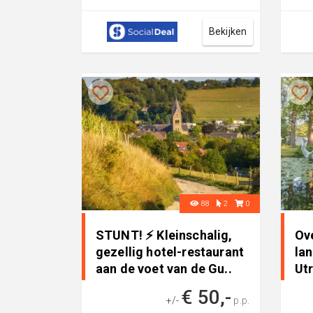
inclusief kussens, parasol en
kun 
service van Stra...
Bekijken
88
2
0
STUNT! ⚡ Kleinschalig,
Ov
gezellig hotel-restaurant
la
aan de voet van de Gu..
Ut
Dri
€ 50,-
+/-
p.p.