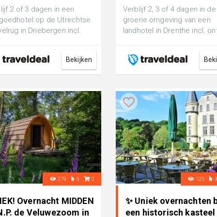
lijf 2 of 3 dagen in een
Verblijf 2, 3 of 4 dagen in de
goedhotel op de Utrechtse
groene omgeving van een
elrug in Driebergen incl.
landhotel in Drenthe incl. ont
jt
Bekijken
Bek
279
5
0
125
IEK! Overnacht MIDDEN
✨ Uniek overnachten b
 N.P. de Veluwezoom in
een historisch kasteel 