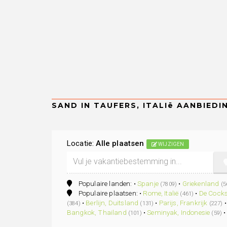
Locatie:
Alle plaatsen
WIJZIGEN
Populaire landen: •
Spanje
•
Griekenland
(7809)
(5
Populaire plaatsen: •
Rome, Italië
•
De Cocks
(461)
•
Berlijn, Duitsland
•
Parijs, Frankrijk
(384)
(131)
(227)
Bangkok, Thailand
•
Seminyak, Indonesie
(101)
(59)