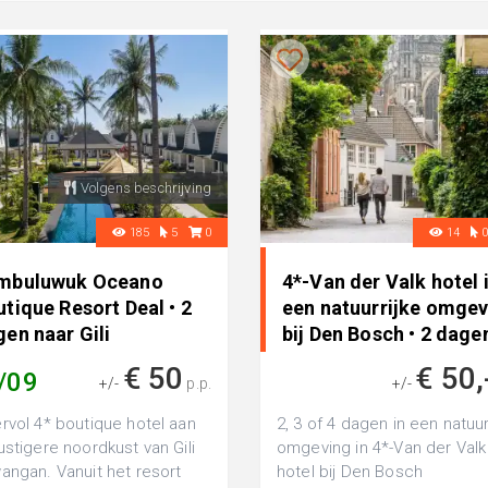
Volgens beschrijving
185
5
0
14
mbuluwuk Oceano
4*-Van der Valk hotel 
tique Resort Deal • 2
een natuurrijke omgev
en naar Gili
bij Den Bosch • 2 dage
awangan, Indonesië
naar Vught, Nederlan
€ 50
€ 50,
/09
+/-
p.p.
+/-
rvol 4* boutique hotel aan
2, 3 of 4 dagen in een natuur
ustigere noordkust van Gili
omgeving in 4*-Van der Valk
angan. Vanuit het resort
hotel bij Den Bosch