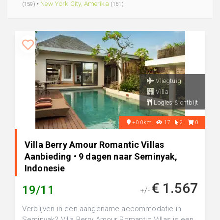
•
New York City, Amerika
(159)
(161)
Vliegtuig
Villa
Logies & ontbijt
+0.0km
17
2
0
Villa Berry Amour Romantic Villas
Aanbieding • 9 dagen naar Seminyak,
Indonesie
€ 1.567
19/11
+/-
Verblijven in een aangename accommodatie in
Seminyak? Villa Berry Amour Romantic Villas is een