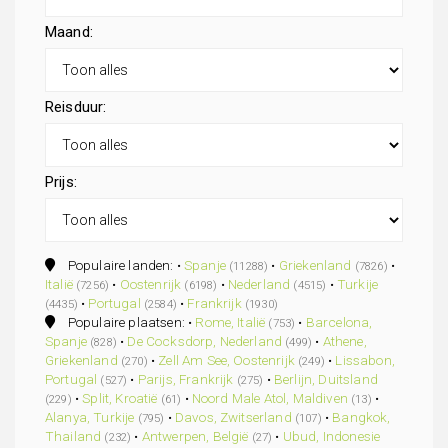
Maand:
Reisduur:
Prijs:
Populaire landen: •
Spanje
•
Griekenland
•
(11288)
(7826)
Italië
•
Oostenrijk
•
Nederland
•
Turkije
(7256)
(6198)
(4515)
•
Portugal
•
Frankrijk
(4435)
(2584)
(1930)
Populaire plaatsen: •
Rome, Italië
•
Barcelona,
(753)
Spanje
•
De Cocksdorp, Nederland
•
Athene,
(828)
(499)
Griekenland
•
Zell Am See, Oostenrijk
•
Lissabon,
(270)
(249)
Portugal
•
Parijs, Frankrijk
•
Berlijn, Duitsland
(527)
(275)
•
Split, Kroatië
•
Noord Male Atol, Maldiven
•
(229)
(61)
(13)
Alanya, Turkije
•
Davos, Zwitserland
•
Bangkok,
(795)
(107)
Thailand
•
Antwerpen, België
•
Ubud, Indonesie
(232)
(27)