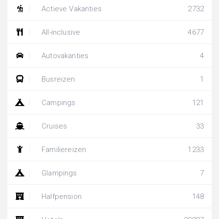
Actieve Vakanties
2732
All-inclusive
4677
Autovakanties
4
Busreizen
1
Campings
121
Cruises
33
Familiereizen
1233
Glampings
7
Halfpension
148