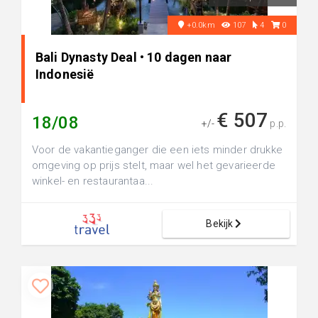
+0.0km
107
4
0
Bali Dynasty Deal • 10 dagen naar
Indonesië
€ 507
18/08
+/-
p.p.
Voor de vakantieganger die een iets minder drukke
omgeving op prijs stelt, maar wel het gevarieerde
winkel- en restaurantaa...
Bekijk