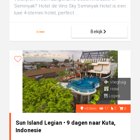
Seminyak? Hotel de Vins Sky Seminyak Hotel is een
luxe 4-sterren hotel, perfect...
Bekijk
Vliegtuig
Hotel
Logies
+0.0km
17
2
0
Sun Island Legian • 9 dagen naar Kuta,
Indonesie