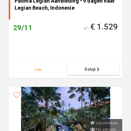
Padma Legian Aanbieding • 9 dagen naar
Legian Beach, Indonesie
€ 1.529
29/11
+/-
Bekijk
Vakantiehuis
Per persoon