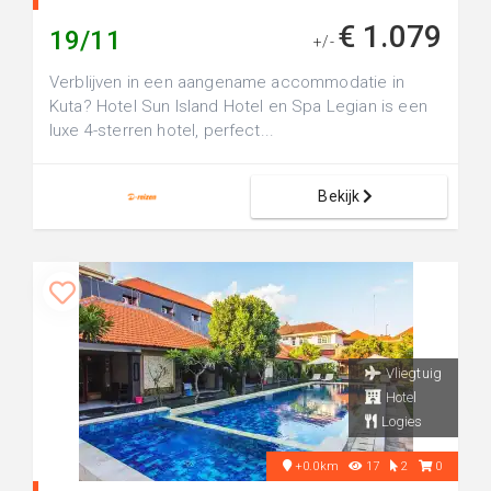
€ 1.079
19/11
+/-
Verblijven in een aangename accommodatie in
Kuta? Hotel Sun Island Hotel en Spa Legian is een
luxe 4-sterren hotel, perfect...
Bekijk
Vliegtuig
Hotel
Logies
+0.0km
17
2
0