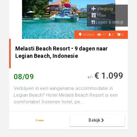
Vliegtuig
Hotel
Logies & ontbijt
+0.0km
17
2
0
Melasti Beach Resort • 9 dagen naar
Legian Beach, Indonesie
€ 1.099
08/09
+/-
Verblijven in een aangename accommodatie in
Legian Beach? Hotel Melasti Beach Resort is een
comfortabel 3-sterren hotel, pe...
Bekijk