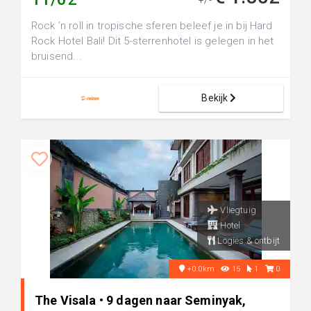
+/-
Rock ’n roll in tropische sferen beleef je in bij Hard
Rock Hotel Bali! Dit 5-sterrenhotel is gelegen in het
bruisend...
Bekijk
Vliegtuig
Hotel
Logies & ontbijt
+0.0km
15
1
0
The Visala • 9 dagen naar Seminyak,