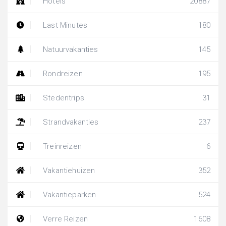
Hotels
20887
Last Minutes
180
Natuurvakanties
145
Rondreizen
195
Stedentrips
31
Strandvakanties
237
Treinreizen
6
Vakantiehuizen
352
Vakantieparken
524
Verre Reizen
1608