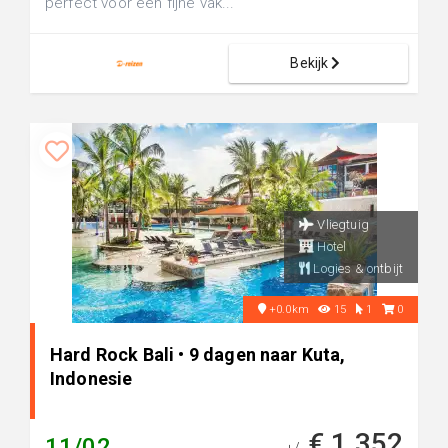
perfect voor een fijne vak...
Bekijk
Vliegtuig
Hotel
Logies & ontbijt
+0.0km
15
1
0
Hard Rock Bali • 9 dagen naar Kuta,
Indonesie
€ 1.352
11/02