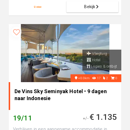
Bekijk
Vliegtuig
Hotel
Logies & ontbijt
+0.0km
17
2
0
De Vins Sky Seminyak Hotel • 9 dagen
naar Indonesie
€ 1.135
19/11
+/-
Verblijven in een aangename accommodatie in