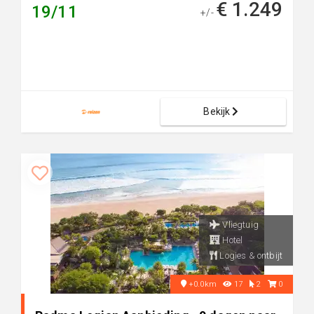
€ 1.249
19/11
+/-
Bekijk
Vliegtuig
Hotel
Logies & ontbijt
+0.0km
17
2
0