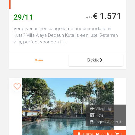
€ 1.571
29/11
+/-
Verblijven in een aangename accommodatie in
Kuta? Villa Alaya Dedaun Kuta is een luxe 5-sterren
villa, perfect voor een fij...
Bekijk
Vliegtuig
Hotel
Logies & ontbijt
+0.0km
73
7
0