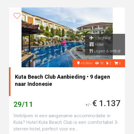
Vliegtuig
Hotel
Logies & ontbijt
+0.0km
18
2
0
Kuta Beach Club Aanbieding • 9 dagen
naar Indonesie
€ 1.137
29/11
+/-
Verblijven in een aangename accommodatie in
Kuta? Hotel Kuta Beach Club is een comfortabel 3-
sterren hotel, perfect voor ee...