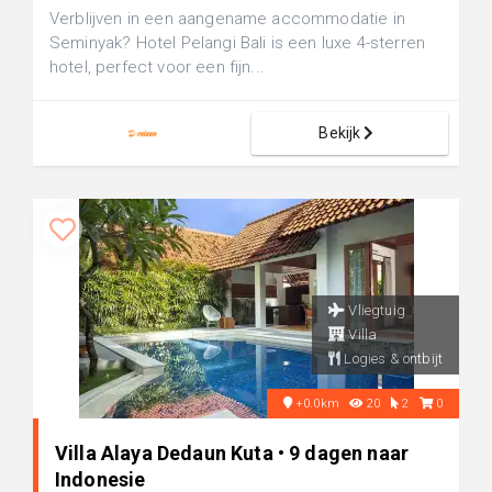
Verblijven in een aangename accommodatie in
Seminyak? Hotel Pelangi Bali is een luxe 4-sterren
hotel, perfect voor een fijn...
Bekijk
Vliegtuig
Villa
Logies & ontbijt
+0.0km
20
2
0
Villa Alaya Dedaun Kuta • 9 dagen naar
Indonesie