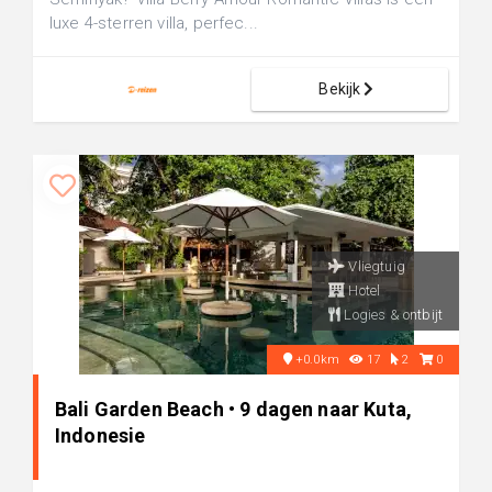
luxe 4-sterren villa, perfec...
Bekijk
Vliegtuig
Hotel
Logies & ontbijt
+0.0km
17
2
0
Bali Garden Beach • 9 dagen naar Kuta,
Indonesie