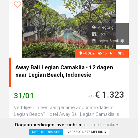
Vliegtuig
Hotel
Logies & ontbijt
+0.0km
15
1
0
Away Bali Legian Camaklia • 12 dagen
naar Legian Beach, Indonesie
€ 1.323
31/01
+/-
Verblijven in een aangename accommodatie in
Legian Beach? Hotel Away Bali Legian Camaklia is
een luxe 4-sterren hotel, perf...
Dagaanbiedingen-overzicht.nl
gebruikt cookies:
MEER INFORMATIE
VERBERG DEZE MELDING