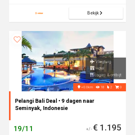
Bekijk
Vliegtuig
Hotel
Logies & ontbijt
+0.0km
18
2
0
Pelangi Bali Deal • 9 dagen naar
Seminyak, Indonesie
€ 1.195
19/11
+/-