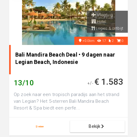
Vliegtuig
Hotel
Logies & ontbijt
+0.0km
17
2
0
Bali Mandira Beach Deal • 9 dagen naar
Legian Beach, Indonesie
€ 1.583
13/10
+/-
Op zoek naar een tropisch paradijs aan het strand
van Legian? Het 5-sterren Bali Mandira Beach
Resort & Spa biedt een perfe...
Bekijk