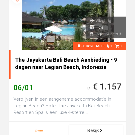
Vliegtuig
Hotel
Logies & ontbijt
+0.0km
15
1
0
The Jayakarta Bali Beach Aanbieding • 9
dagen naar Legian Beach, Indonesie
€ 1.157
06/01
+/-
Verblijven in een aangename accommodatie in
Legian Beach? Hotel The Jayakarta Bali Beach
Resort en Spa is een luxe 4-sterre...
Bekijk