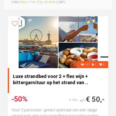
•
New York City, Amerika
(109)
(307)
131
1
0
Luxe strandbed voor 2 + fles wijn +
bittergarnituur op het strand van ..
-50%
€ 50,-
€ 100,-
+/-
Voor 2 personen: geniet optimaal van een dagje
strand met een luxe strandbed inclusief kussens,