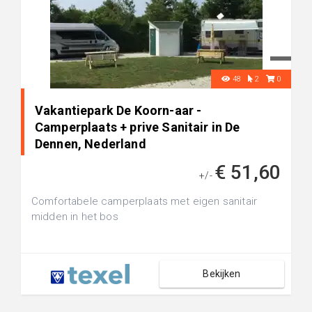
48
2
0
Vakantiepark De Koorn-aar -
Camperplaats + prive Sanitair in De
Dennen, Nederland
€ 51,60
+/-
Comfortabele camperplaats met eigen sanitair
midden in het bos
Bekijken