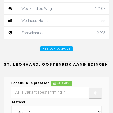
Weekendjes Weg
17107
Wellness Hotels
55
Zonvakanties
3295
TERUG NAAR: HOME
Locatie:
Alle plaatsen
WIJZIGEN
Afstand: