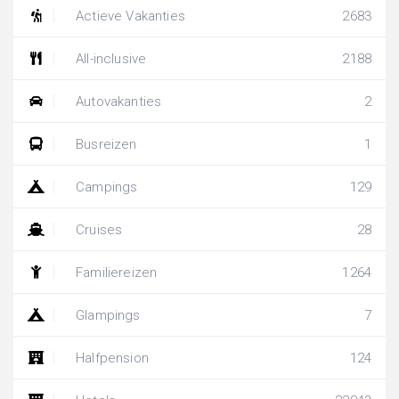
Actieve Vakanties
2683
All-inclusive
2188
Autovakanties
2
Busreizen
1
Campings
129
Cruises
28
Familiereizen
1264
Glampings
7
Halfpension
124