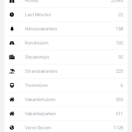
Hotels
22043
Last Minutes
22
Natuurvakanties
138
Rondreizen
192
Stedentrips
92
Strandvakanties
223
Treinreizen
6
Vakantiehuizen
353
Vakantieparken
511
Verre Reizen
1128