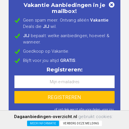
Vakantie Aanbiedingen in je
mailbox!
Geen spam meer. Ontvang alléén
Vakantie
Deals die
JIJ
wil.
JIJ
bepaalt: welke aanbiedingen, hoeveel &
wanneer.
Goedkoop op Vakantie.
Blijft voor jou altijd
GRATIS
.
Registreren:
...of ontdek eerst
alle voordelen voor jou
.
Dagaanbiedingen-overzicht.nl
gebruikt cookies:
MEER INFORMATIE
VERBERG DEZE MELDING