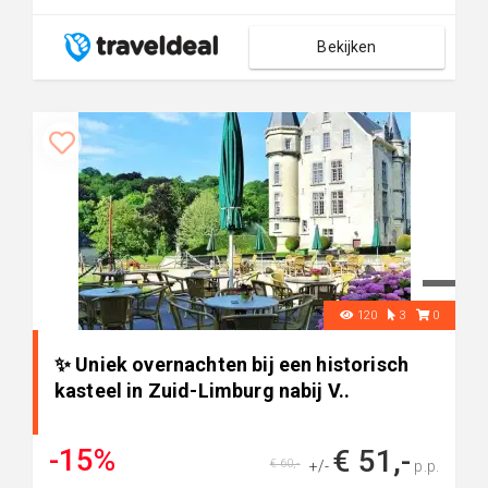
Bekijken
120
3
0
✨ Uniek overnachten bij een historisch
kasteel in Zuid-Limburg nabij V..
-15%
€ 51,-
€ 60,-
+/-
p.p.