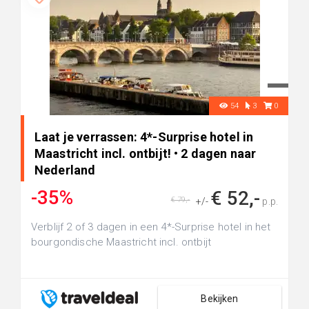
54
3
0
Laat je verrassen: 4*-Surprise hotel in
Maastricht incl. ontbijt! • 2 dagen naar
Nederland
-35%
€ 52,-
€ 79,-
+/-
p.p.
Verblijf 2 of 3 dagen in een 4*-Surprise hotel in het
bourgondische Maastricht incl. ontbijt
Bekijken