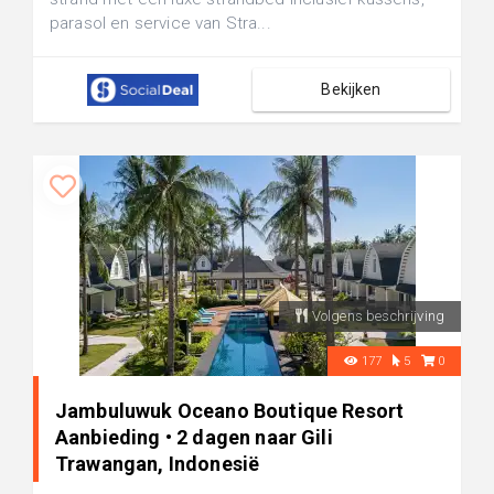
parasol en service van Stra...
Bekijken
Volgens beschrijving
177
5
0
Jambuluwuk Oceano Boutique Resort
Aanbieding • 2 dagen naar Gili
Trawangan, Indonesië