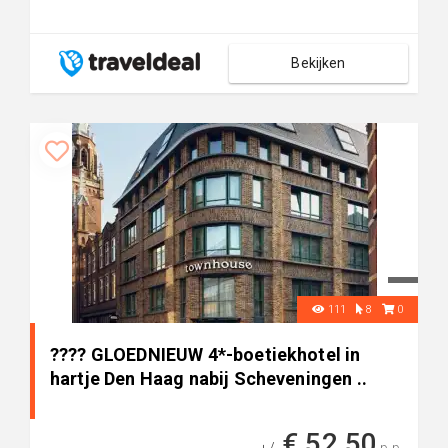
Bekijken
111
8
0
???? GLOEDNIEUW 4*-boetiekhotel in
hartje Den Haag nabij Scheveningen ..
€ 52,50