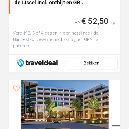
de IJssel incl. ontbijt en GR..
€ 52,50
+/-
p.p.
Verblijf 2, 3 of 4 dagen in een hotel nabij de
Hanzestad Deventer incl. ontbijt en GRATIS
parkeren
Bekijken