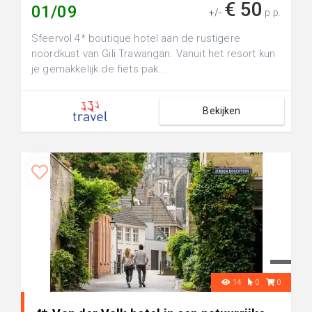
€ 50
01/09
+/-
p.p.
Sfeervol 4* boutique hotel aan de rustigere
noordkust van Gili Trawangan. Vanuit het resort kun
je gemakkelijk de fiets pak...
Bekijken
14
0
0