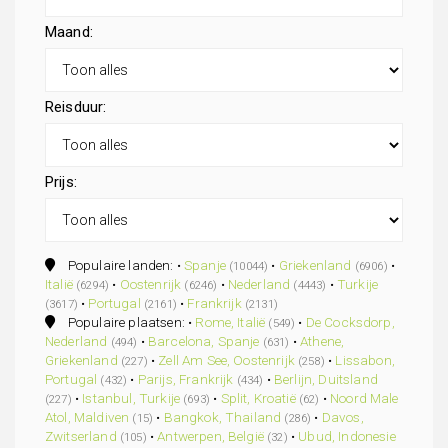
Maand:
Reisduur:
Prijs:
Populaire landen: •
Spanje
•
Griekenland
•
(10044)
(6906)
Italië
•
Oostenrijk
•
Nederland
•
Turkije
(6294)
(6246)
(4443)
•
Portugal
•
Frankrijk
(3617)
(2161)
(2131)
Populaire plaatsen: •
Rome, Italië
•
De Cocksdorp,
(549)
Nederland
•
Barcelona, Spanje
•
Athene,
(494)
(631)
Griekenland
•
Zell Am See, Oostenrijk
•
Lissabon,
(227)
(258)
Portugal
•
Parijs, Frankrijk
•
Berlijn, Duitsland
(432)
(434)
•
Istanbul, Turkije
•
Split, Kroatië
•
Noord Male
(227)
(693)
(62)
Atol, Maldiven
•
Bangkok, Thailand
•
Davos,
(15)
(286)
Zwitserland
•
Antwerpen, België
•
Ubud, Indonesie
(105)
(32)