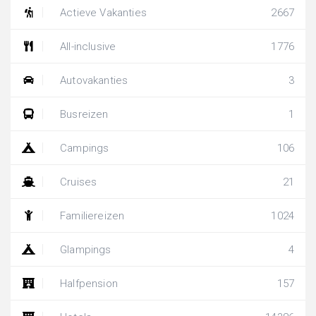
Actieve Vakanties
2667
All-inclusive
1776
Autovakanties
3
Busreizen
1
Campings
106
Cruises
21
Familiereizen
1024
Glampings
4
Halfpension
157