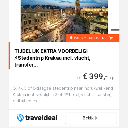
+90.0km
115
2
0
TIJDELIJK EXTRA VOORDELIG!
⚡️Stedentrip Krakau incl. vlucht,
transfer,..
€ 399,-
+/-
p.p.
3-, 4-, 5 of 6-daagse stedentrip naar indrukwekkend
Krakau incl. verblijf in 3 of 4*-hotel, vlucht, transfer,
ontbijt en ex...
Bekijk