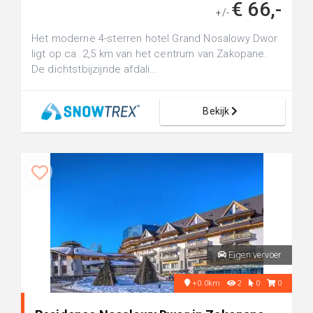
€ 66,-
+/-
Het moderne 4-sterren hotel Grand Nosalowy Dwor
ligt op ca. 2,5 km van het centrum van Zakopane.
De dichtstbijzijnde afdali...
Bekijk
Eigen vervoer
+0.0km
2
0
0