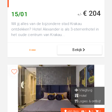
€ 204
15/01
+/-
Wil jij alles van de bijzondere stad Krakau
ontdekken? Hotel Alexander is als 3-sterrenhotel in
het oude centrum van Krakau...
Bekijk
Vliegtuig
Hotel
Logies & ontbijt
+90.0km
1
0
0