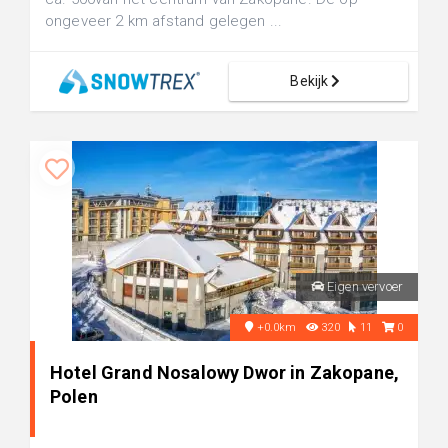
ongeveer 2 km afstand gelegen ...
Bekijk
Eigen vervoer
+0.0km
320
11
0
Hotel Grand Nosalowy Dwor in Zakopane,
Polen