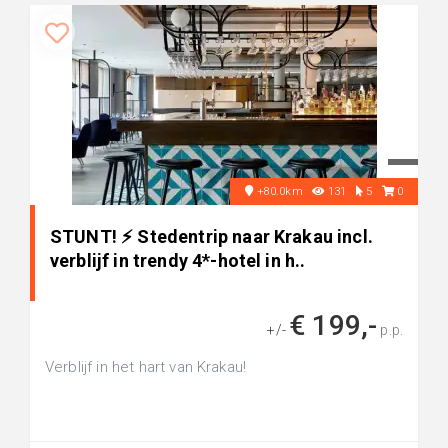
+80.0km
131
5
0
STUNT! ⚡ Stedentrip naar Krakau incl.
verblijf in trendy 4*-hotel in h..
€ 199,-
+/-
p.p.
Verblijf in het hart van Krakau!