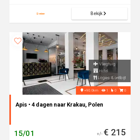
Bekijk
Vliegtuig
Hotel
Logies & ontbijt
+90.0km
1
0
0
Apis • 4 dagen naar Krakau, Polen
€ 215
15/01
+/-