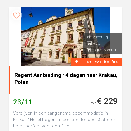
Vliegtuig
Hotel
Logies & ontbijt
+90.0km
1
0
0
Regent Aanbieding • 4 dagen naar Krakau,
Polen
€ 229
23/11
+/-
Verblijven in een aangename accommodatie in
Krakau? Hotel Regent is een comfortabel 3-sterren
hotel, perfect voor een fijne...