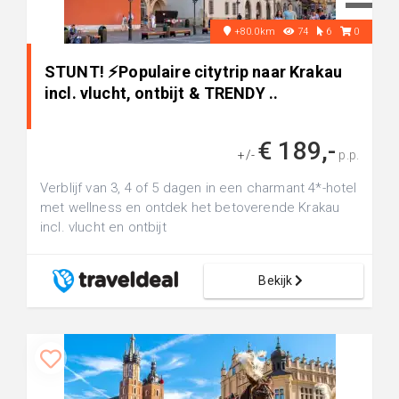
+80.0km
74
6
0
STUNT! ⚡Populaire citytrip naar Krakau
incl. vlucht, ontbijt & TRENDY ..
€ 189,-
+/-
p.p.
Verblijf van 3, 4 of 5 dagen in een charmant 4*-hotel
met wellness en ontdek het betoverende Krakau
incl. vlucht en ontbijt
Bekijk