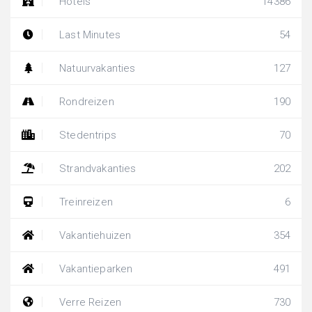
Hotels
14386
Last Minutes
54
Natuurvakanties
127
Rondreizen
190
Stedentrips
70
Strandvakanties
202
Treinreizen
6
Vakantiehuizen
354
Vakantieparken
491
Verre Reizen
730