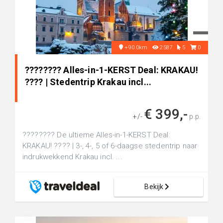
+90.0km
2587
5
0
???????? Alles-in-1-KERST Deal: KRAKAU!
???? | Stedentrip Krakau incl...
€ 399,-
+/-
p.p.
???????? De ultieme Alles-in-1-KERST Deal:
KRAKAU! ???? | 3-, 4-, 5 of 6-daagse stedentrip naar
indrukwekkend Krakau incl. ...
Bekijk