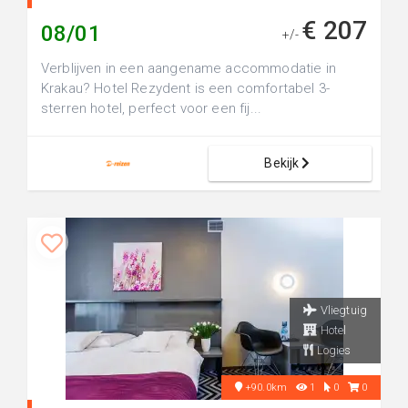
€ 207
08/01
+/-
Verblijven in een aangename accommodatie in
Krakau? Hotel Rezydent is een comfortabel 3-
sterren hotel, perfect voor een fij...
Bekijk
Vliegtuig
Hotel
Logies
+90.0km
1
0
0