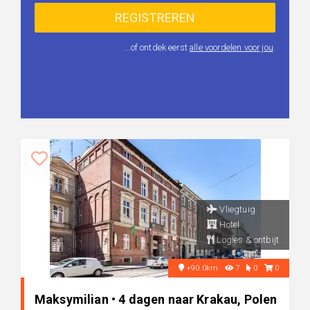
...of ontdek eerst
alle voordelen voor jou
.
Vliegtuig
Hotel
Logies & ontbijt
+90.0km
7
0
0
Maksymilian • 4 dagen naar Krakau, Polen