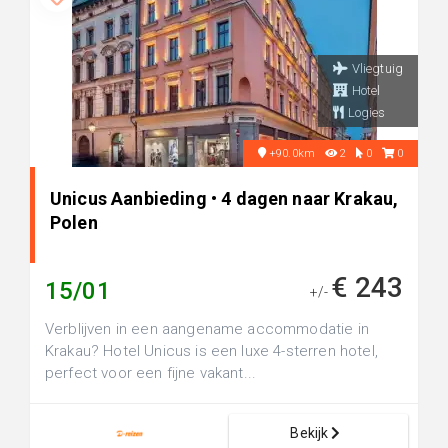
Vliegtuig
Hotel
Logies
+90.0km
2
0
0
Unicus Aanbieding • 4 dagen naar Krakau,
Polen
€ 243
15/01
+/-
Verblijven in een aangename accommodatie in
Krakau? Hotel Unicus is een luxe 4-sterren hotel,
perfect voor een fijne vakant...
Bekijk