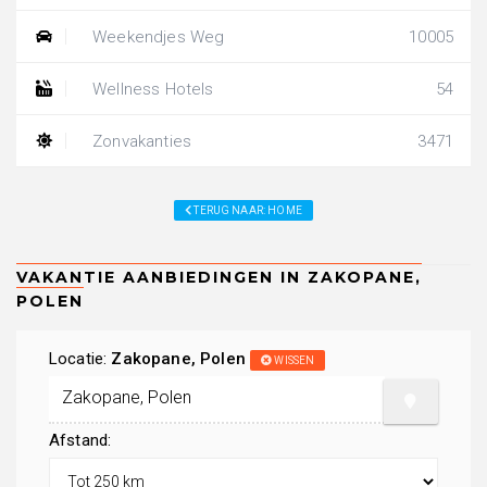
Weekendjes Weg
10005
Wellness Hotels
54
Zonvakanties
3471
TERUG NAAR: HOME
Locatie:
Zakopane, Polen
WISSEN
Afstand: