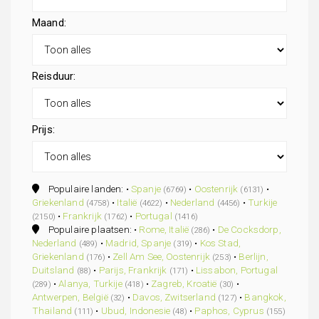
Maand:
Reisduur:
Prijs:
Populaire landen: •
Spanje
•
Oostenrijk
•
(6769)
(6131)
Griekenland
•
Italië
•
Nederland
•
Turkije
(4758)
(4622)
(4456)
•
Frankrijk
•
Portugal
(2150)
(1762)
(1416)
Populaire plaatsen: •
Rome, Italië
•
De Cocksdorp,
(286)
Nederland
•
Madrid, Spanje
•
Kos Stad,
(489)
(319)
Griekenland
•
Zell Am See, Oostenrijk
•
Berlijn,
(176)
(253)
Duitsland
•
Parijs, Frankrijk
•
Lissabon, Portugal
(88)
(171)
•
Alanya, Turkije
•
Zagreb, Kroatië
•
(289)
(418)
(30)
Antwerpen, België
•
Davos, Zwitserland
•
Bangkok,
(32)
(127)
Thailand
•
Ubud, Indonesie
•
Paphos, Cyprus
(111)
(48)
(155)