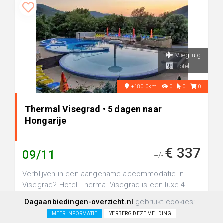
Vliegtuig
Hotel
+180.0km
0
0
0
Thermal Visegrad • 5 dagen naar
Hongarije
€ 337
09/11
+/-
Verblijven in een aangename accommodatie in
Visegrad? Hotel Thermal Visegrad is een luxe 4-
sterren hotel, perfect voor een ...
Dagaanbiedingen-overzicht.nl
gebruikt cookies:
MEER INFORMATIE
VERBERG DEZE MELDING