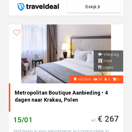
Bekijk
Vliegtuig
Hotel
Logies
+90.0km
29
3
0
Metropolitan Boutique Aanbieding • 4
dagen naar Krakau, Polen
€ 267
15/01
+/-
Verblijven in een aangename accommodatie in