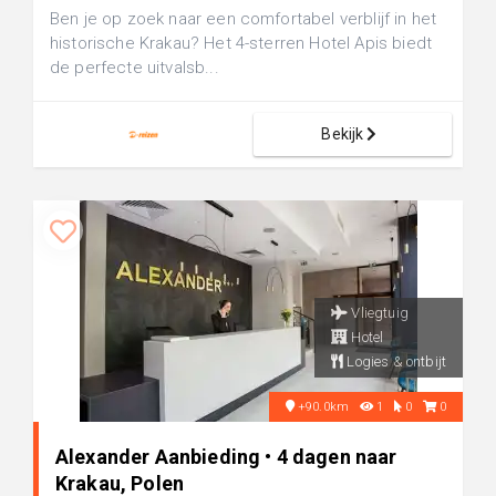
Ben je op zoek naar een comfortabel verblijf in het
historische Krakau? Het 4-sterren Hotel Apis biedt
de perfecte uitvalsb...
Bekijk
Vliegtuig
Hotel
Logies & ontbijt
+90.0km
1
0
0
Alexander Aanbieding • 4 dagen naar
Krakau, Polen