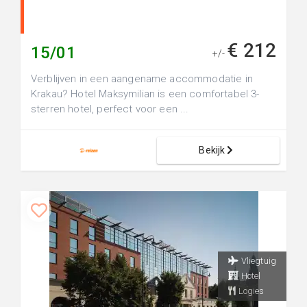
€ 212
15/01
+/-
Verblijven in een aangename accommodatie in
Krakau? Hotel Maksymilian is een comfortabel 3-
sterren hotel, perfect voor een ...
Bekijk
Vliegtuig
Hotel
Logies