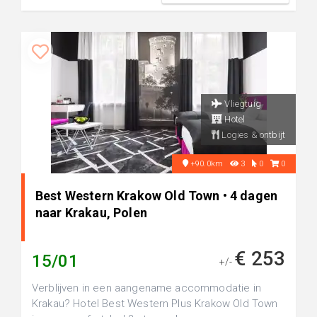
Vliegtuig
Hotel
Logies & ontbijt
+90.0km
3
0
0
Best Western Krakow Old Town • 4 dagen
naar Krakau, Polen
€ 253
15/01
+/-
Verblijven in een aangename accommodatie in
Krakau? Hotel Best Western Plus Krakow Old Town