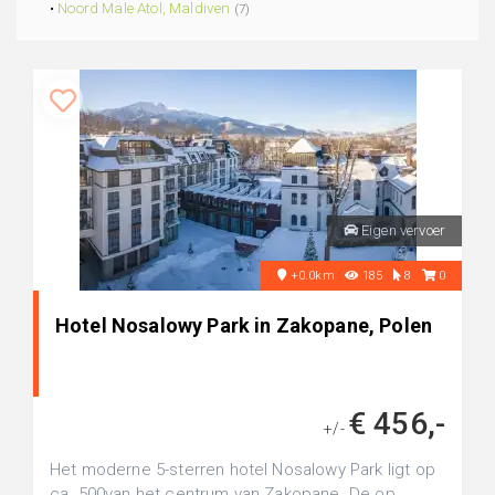
•
Noord Male Atol, Maldiven
(7)
Eigen vervoer
+0.0km
185
8
0
Hotel Nosalowy Park in Zakopane, Polen
€ 456,-
+/-
Het moderne 5-sterren hotel Nosalowy Park ligt op
ca. 500van het centrum van Zakopane. De op