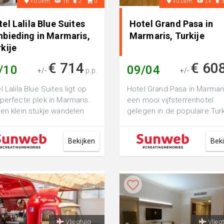
+0.0km
16
2
0
+0.0km
24
el Lalila Blue Suites
Hotel Grand Pasa in
nbieding in Marmaris,
Marmaris, Turkije
kije
€ 714
€ 60
/10
09/04
+/-
p.p.
+/-
l Lalila Blue Suites ligt op
Hotel Grand Pasa in Marmari
perfecte plek in Marmaris.
een mooi vijfsterrenhotel
en klein stukje wandelen
gelegen in de populaire Tur
je al op het strand en kun...
badplaats Marmaris. Het
prachtige ...
Bekijken
Bek
Vliegtuig
Vlieg