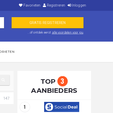
Favorieten
Registreren
Inloggen
...of ontdek eerst
alle voordelen voor jou
.
ORIETEN
3
TOP
AANBIEDERS
147
1