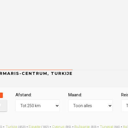
Afstand:
Maand:
Rei
•
Turkije
•
Egypte
•
Cyprus
•
Bulgarije
•
Tunesië
•
Ita
5)
(453)
(182)
(85)
(83)
(64)