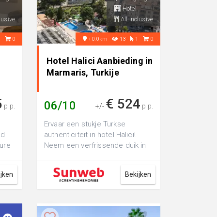
Hotel
lusive
All inclusive
2
0
+0.0km
13
1
0
Hotel Halici Aanbieding in
Marmaris, Turkije
5
€ 524
06/10
p.p.
+/-
p.p.
Ervaar een stukje Turkse
ad
authenticiteit in hotel Halici!
ture
Neem een verfrissende duik in
ter
één van de twee zwemba...
ijken
Bekijken