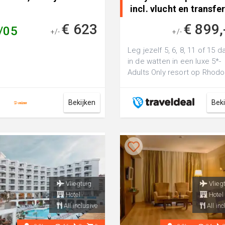
incl. vlucht en transfer
dagen naar Ixia,
€ 623
€ 899,
/05
+/-
Griekenland
+/-
Leg jezelf 5, 6, 8, 11 of 15 
in de watten in een luxe 5*-
Adults Only resort op Rhod
incl. vlucht, transfer o.b.v. a.
Bekijken
Bek
Vliegtuig
Vlieg
Hotel
Hotel
All inclusive
All inc