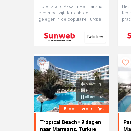
Hotel Grand Pasa in Marmaris is
Het 
een mooi vijfsterrenhotel
Reso
gelegen in de populaire Turkse
prac
badplaats Marmaris. Het
schi
prachtige ...
Bekijken
Vliegtuig
Hotel
All inclusive
+0.0km
0
0
0
Tropical Beach • 9 dagen
Pa
naar Marmaris, Turkije
Ma