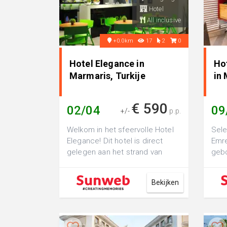
Hotel
All inclusive
+0.0km
17
2
0
Hotel Elegance in
Ho
Marmaris, Turkije
in 
€ 590
02/04
09
+/-
p.p.
Welkom in het sfeervolle Hotel
Sele
Elegance! Dit hotel is direct
Emre
gelegen aan het strand van
geb
Marmaris en is prima geschikt
boul
voor ...
Vanu
Bekijken