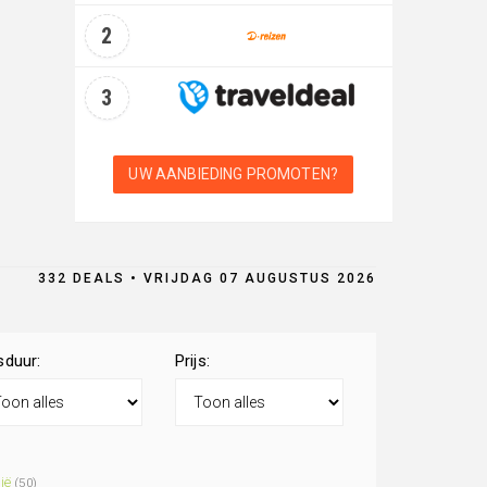
2
3
UW AANBIEDING PROMOTEN?
332 DEALS • VRIJDAG 07 AUGUSTUS 2026
sduur:
Prijs:
lië
(50)