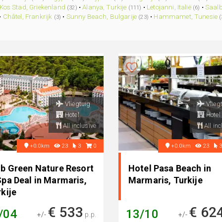
Kos Stad, Griekenland
•
Alanya, Turkije
•
Letojanni, Italië
•
Saalb
(32)
(111)
(6)
•
Châtel, Frankrijk
•
Sunny Beach, Bulgarije
•
Hammamet, Tunesie
(3)
(23)
(
Vliegtuig
Vlieg
Hotel
Hotel
All inclusive
All inc
+0.0km
23
3
0
+0.0km
23
ub Green Nature Resort
Hotel Pasa Beach in
Spa Deal in Marmaris,
Marmaris, Turkije
kije
€ 533
€ 62
/04
13/10
+/-
p.p.
+/-