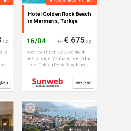
3
0
+0.0km
25
3
0
Hotel Golden Rock Beach
in Marmaris, Turkije
8
€ 675
16/04
p.p.
+/-
p.p.
s is
Voor een heerlijke vakantie in
het zonnige Marmaris ben je bij
kse
Hotel Golden Rock Beach aan
het juiste adres. Vanuit het hot...
ijken
Bekijken
tuig
Vliegtuig