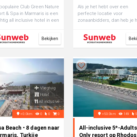
populaire Club Green Nature
Als je het hebt over een
rt & Spa in Marmaris is een
perfecte locatie voor
htig all inclusive hotel in een
zonaanbidders, dan heb je 
tterende, bosrijke ...
over Hotel Pasa Beach in
Marmaris. Deze accomm...
Bekijken
Bek
Vliegtuig
Hotel
All inclusive
+0.0km
0
0
0
+50.0km
149
sa Beach • 8 dagen naar
All-inclusive 5*-Adults
rmaris, Turkije
Only resort op Rhodos