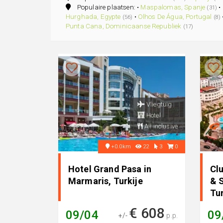
Populaire plaatsen: •
Maspalomas, Spanje
•
(31)
Hurghada, Egypte
•
Olhos De Água, Portugal
(56)
(8)
Punta Cana, Dominicaanse Republiek
(17)
Vliegtuig
Hotel
All inclusive
+0.0km
22
3
0
Hotel Grand Pasa in
Cl
Marmaris, Turkije
& 
Tur
€ 608
09/04
09
+/-
p.p.