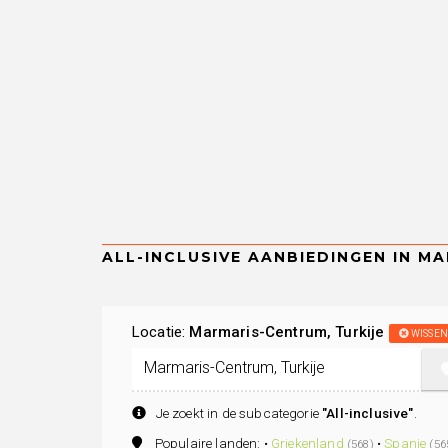
Locatie:
Marmaris-Centrum, Turkije
WISSEN
Je zoekt in de subcategorie
"All-inclusive"
.
Populaire landen: •
Griekenland
•
Spanje
(568)
(56