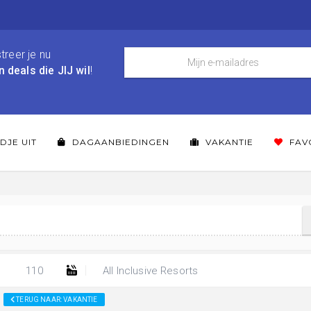
treer je nu
n deals die JIJ wil
!
DJE UIT
DAGAANBIEDINGEN
VAKANTIE
FAV
110
All Inclusive Resorts
TERUG NAAR: VAKANTIE