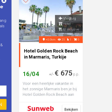
je
Vliegtuig
vang
Hotel
als
All inclusive
+0.0km
25
1
0
 &
Hotel Golden Rock Beach
in Marmaris, Turkije
.
€ 675
16/04
+/-
p.p.
Voor een heerlijke vakantie in
het zonnige Marmaris ben je bij
Hotel Golden Rock Beach aan
het juiste adres. Vanuit het hot...
Bekijken