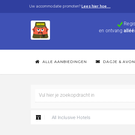
Uw accommodatie promoten?
Lees hier hoe...
Regis
en ontvang
alléé
ALLE AANBIEDINGEN
DAGJE & AVON
All Inclusive Hotels