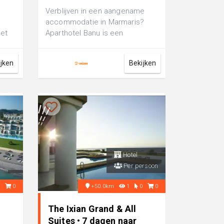
Verblijven in een aangename
accommodatie in Marmaris?
het
Aparthotel Banu is een
comfortabel 3-sterren
aparthotel, perfect voor...
ijken
Bekijken
Hotel
Per persoon
5
0
+50.0km
1
0
0
The Ixian Grand & All
Suites • 7 dagen naar