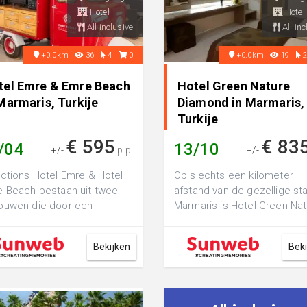
Hotel
Hotel
All inclusive
All inc
+0.0km
36
4
0
+0.0km
19
tel Emre & Emre Beach
Hotel Green Nature
Marmaris, Turkije
Diamond in Marmaris,
Turkije
€ 595
€ 83
/04
13/10
+/-
p.p.
+/-
ctions Hotel Emre & Hotel
Op slechts een kilometer
 Beach bestaan uit twee
afstand van de gezellige st
ouwen die door een
Marmaris is Hotel Green Na
evard worden gescheiden.
Diamond te vinden. Het zus
it het hoo...
hotel v...
Bekijken
Bek