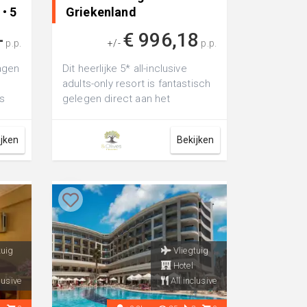
 • 5
Griekenland
-
€ 996,18
p.p.
+/-
p.p.
dagen
Dit heerlijke 5* all-inclusive
adults-only resort is fantastisch
os
gelegen direct aan het
..
zand-/kiezelstrand van Ixia, niet
v...
ijken
Bekijken
tuig
Vliegtuig
Hotel
lusive
All inclusive