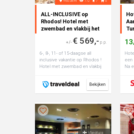
+60.0km
772
7
0
ALL-INCLUSIVE op
Hot
Rhodos! Hotel met
Aa
zwembad en vlakbij het
Tur
strand incl...
€ 569,-
13
+/-
p.p.
6-, 8-, 11- of 15-daagse all
Hote
inclusive vakantie op Rhodos !
een 
Hotel met zwembad en vlakbij
Na e
het strand incl. vlucht en
sta 
transfe...
Bekijken
Vliegtuig