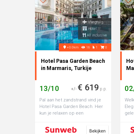
Vliegtuig
Hotel
All inclusive
+0.0km
16
1
0
Hotel Pasa Garden Beach
Ho
in Marmaris, Turkije
Ma
€ 619
13/10
02
+/-
p.p.
Pal aan het zandstrand vind je
Welk
Hotel Pasa Garden Beach. Hier
Eleg
kun je relaxen op een
gele
zonnebedje onder een parasol
Marm
of een duik...
voor 
Bekijken