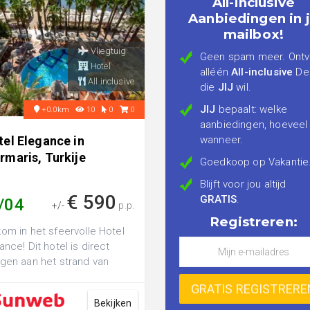
All-inclusive
Aanbiedingen in 
mailbox!
Vliegtuig
Geen spam meer. Ont
Hotel
alléén
All-inclusive
De
All inclusive
die
JIJ
wil.
JIJ
bepaalt: welke
+0.0km
10
0
0
aanbiedingen, hoeveel
tel Elegance in
wanneer.
rmaris, Turkije
Goedkoop op Vakantie
Blijft voor jou altijd
€ 590
GRATIS
.
/04
+/-
p.p.
Registreren:
om in het sfeervolle Hotel
ance! Dit hotel is direct
gen aan het strand van
aris en is prima geschikt
...
Bekijken