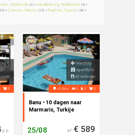
ach, Oostenrijk
•
Aardenburg, Nederland
•
(6)
(4)
•
Cancun, Mexico
•
Paphos, Cyprus
•
30)
(26)
(38)
tuig
Vliegtuig
Aparthotel
lusive
All inclusive
3
0
+0.0km
3
0
0
Banu • 10 dagen naar
Marmaris, Turkije
4
€ 589
25/08
p.p.
+/-