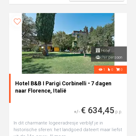
Hotel
Per persoon
1
0
0
Hotel B&B I Parigi Corbinelli • 7 dagen
naar Florence, Italië
€ 634,45
+/-
p.p.
In dit charmante logeeradresje verblijf je in
historische sferen: het landgoed dateert maar liefst