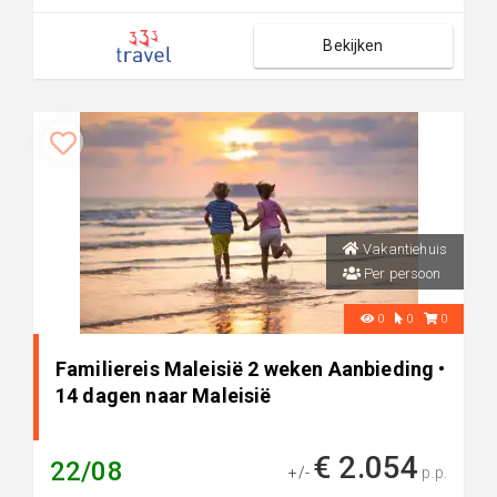
Bekijken
Vakantiehuis
Per persoon
0
0
0
Familiereis Maleisië 2 weken Aanbieding •
14 dagen naar Maleisië
€ 2.054
22/08
+/-
p.p.