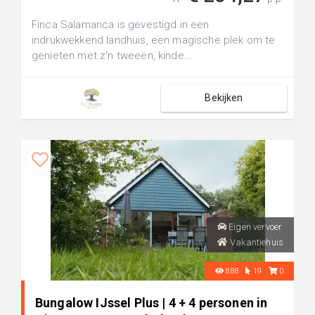
Finca Salamanca is gevestigd in een
indrukwekkend landhuis, een magische plek om te
genieten met z'n tweeën, kinde...
Bekijken
Eigen vervoer
Vakantiehuis
888
19
0
Bungalow IJssel Plus | 4 + 4 personen in