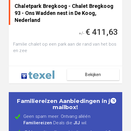
Chaletpark Bregkoog - Chalet Bregkoog
93 - Ons Wadden nest in De Koog,
Nederland
€ 411,63
+/-
Familie chalet op een park aan de rand van het bos
en zee
Bekijken
Familiereizen Aanbiedingen in je
mailbox!
Geen spam meer. Ontvang alléén
Familiereizen
Deals die
JIJ
wil.