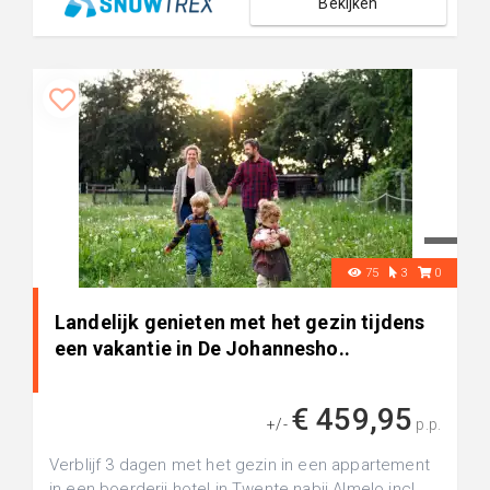
Bekijken
75
3
0
Landelijk genieten met het gezin tijdens
een vakantie in De Johannesho..
€ 459,95
+/-
p.p.
Verblijf 3 dagen met het gezin in een appartement
in een boerderij hotel in Twente nabij Almelo incl.