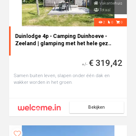
Vakantiehuis
Totaal
2
0
0
Duinlodge 4p - Camping Duinhoeve -
Zeeland | glamping met het hele gez..
€ 319,42
+/-
Samen buiten leven, slapen onder één dak en
wakker worden in het groen.
Bekijken