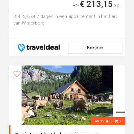
€ 213,15
+/-
p.p.
3, 4, 5, 6 of 7 dagen in een appartement in het hart
van Winterberg
Bekijken
36
3
0