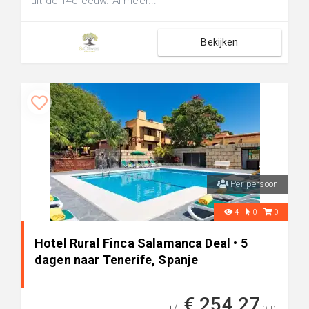
uit de 14e eeuw. Al meer...
Bekijken
Per persoon
4
0
0
Hotel Rural Finca Salamanca Deal • 5
dagen naar Tenerife, Spanje
€ 254,27
+/-
p.p.