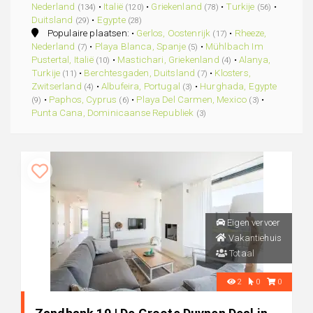
Nederland
•
Italië
•
Griekenland
•
Turkije
•
(134)
(120)
(78)
(56)
Duitsland
•
Egypte
(29)
(28)
Populaire plaatsen: •
Gerlos, Oostenrijk
•
Rheeze,
(17)
Nederland
•
Playa Blanca, Spanje
•
Mühlbach Im
(7)
(5)
Pustertal, Italië
•
Mastichari, Griekenland
•
Alanya,
(10)
(4)
Turkije
•
Berchtesgaden, Duitsland
•
Klosters,
(11)
(7)
Zwitserland
•
Albufeira, Portugal
•
Hurghada, Egypte
(4)
(3)
•
Paphos, Cyprus
•
Playa Del Carmen, Mexico
•
(9)
(6)
(3)
Punta Cana, Dominicaanse Republiek
(3)
Eigen vervoer
Vakantiehuis
Totaal
2
0
0