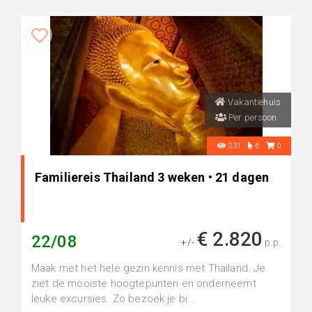
Vakantiehuis
Per persoon
231
6
0
Familiereis Thailand 3 weken • 21 dagen
€ 2.820
22/08
+/-
p.p.
Maak met het hele gezin kennis met Thailand. Je
ziet de mooiste hoogtepunten en onderneemt
leuke excursies. Zo bezoek je bi...