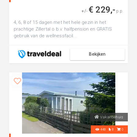
€ 229,-
+/-
p.p.
4, 6, 8 of 15 dagen met het hele gezin in het
prachtige Zillertal o.b.v. halfpension en GRATIS
gebruik van de wellnessfacil...
Bekijken
Vakantiehuis
448
8
0