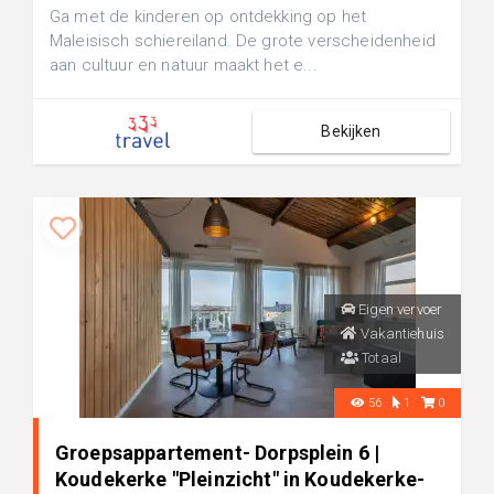
Ga met de kinderen op ontdekking op het
Maleisisch schiereiland. De grote verscheidenheid
aan cultuur en natuur maakt het e...
Bekijken
Eigen vervoer
Vakantiehuis
Totaal
56
1
0
Groepsappartement- Dorpsplein 6 |
Koudekerke "Pleinzicht" in Koudekerke-