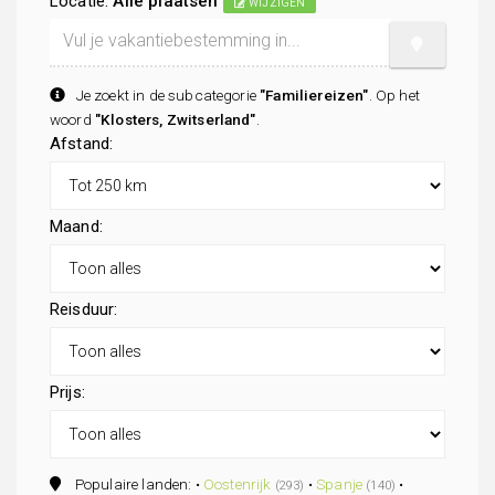
Locatie:
Alle plaatsen
WIJZIGEN
Je zoekt in de subcategorie
"Familiereizen"
. Op het
woord
"Klosters, Zwitserland"
.
Afstand:
Maand:
Reisduur:
Prijs:
Populaire landen: •
Oostenrijk
•
Spanje
•
(293)
(140)