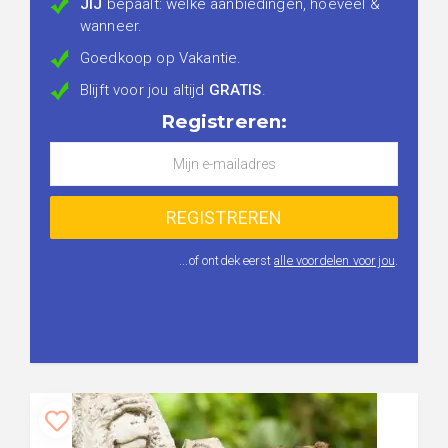
JIJ
bepaalt: welke aanbiedingen, hoeveel &
wanneer.
Goedkoop op Vakantie.
Blijft voor jou altijd
GRATIS
.
Registreren:
...of ontdek eerst
alle voordelen voor jou
.