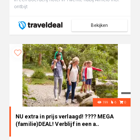
ontbijt
Bekijken
199
6
0
NU extra in prijs verlaagd! ???? MEGA
(familie)DEAL! Verblijf in een a..