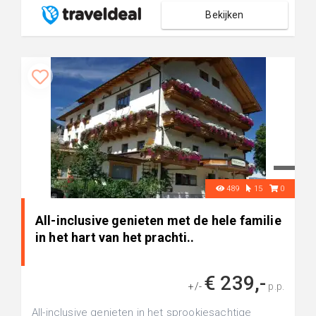
Bekijken
489
15
0
All-inclusive genieten met de hele familie
in het hart van het prachti..
€ 239,-
+/-
p.p.
All-inclusive genieten in het sprookjesachtige