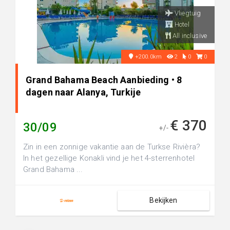
Vliegtuig
Hotel
All inclusive
+200.0km
2
0
0
Grand Bahama Beach Aanbieding • 8
dagen naar Alanya, Turkije
€ 370
30/09
+/-
Zin in een zonnige vakantie aan de Turkse Rivièra?
In het gezellige Konakli vind je het 4-sterrenhotel
Grand Bahama ...
Bekijken