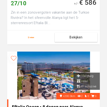
€ 586
27/10
+/-
Zin in een zonovergoten vakantie aan de Turkse
Rivièra? In het sfeervolle Alanya ligt het 5-
sterrenresort Eftalia Bl...
Bekijken
Vliegtuig
Hotel
All inclusive
+200.0km
2
0
0
Eftalia Ocean • 8 dagen naar Alanya,