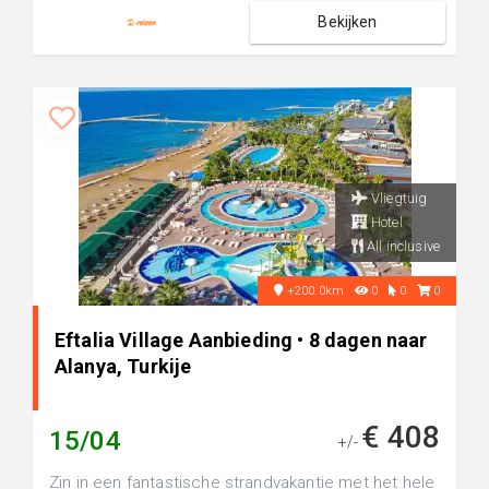
Bekijken
Vliegtuig
Hotel
All inclusive
+200.0km
0
0
0
Eftalia Village Aanbieding • 8 dagen naar
Alanya, Turkije
€ 408
15/04
+/-
Zin in een fantastische strandvakantie met het hele