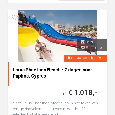
Hotel
Per persoon
+0.0km
3
0
0
Louis Phaethon Beach • 7 dagen naar
Paphos, Cyprus
€ 1.018,-
+/-
p.p.
In het Louis Phaethon staat alles in het teken van
een gezinsvakantie. Het was meer dan 20 jaar
geleden het allereerste all...