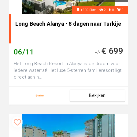
+200.0km
2
0
0
Long Beach Alanya • 8 dagen naar Turkije
€ 699
06/11
+/-
Het Long Beach Resort in Alanya is dé droom voor
iedere waterrat! Het luxe 5-sterren familieresort ligt
direct aan h...
Bekijken