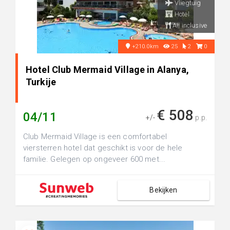
Vliegtuig
Hotel
All inclusive
+210.0km
25
2
0
Hotel Club Mermaid Village in Alanya,
Turkije
€ 508
04/11
+/-
p.p.
Club Mermaid Village is een comfortabel
viersterren hotel dat geschikt is voor de hele
familie. Gelegen op ongeveer 600 met...
Bekijken