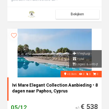
Bekijken
Vliegtuig
Hotel
Logies & ontbijt
+0.0km
0
0
0
Ivi Mare Elegant Collection Aanbieding • 8
dagen naar Paphos, Cyprus
€ 538
05/12
+/-