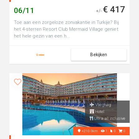
€ 417
06/11
+/-
Toe aan een zorgeloze zonvakantie in Turkije? Bij
het 4-sterren Resort Club Mermaid Village geniet
het hele gezin van een h...
Bekijken
Vliegtuig
Hotel
Ultra all inclusive
+210.0km
1
0
0