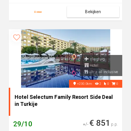
Bekijken
Vliegtuig
Hotel
Ultra all inclusive
+230.0km
2
0
0
Hotel Selectum Family Resort Side Deal
in Turkije
€ 851
29/10
+/-
p.p.