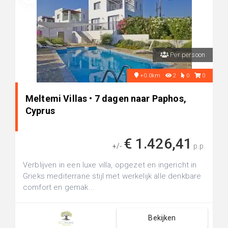
Per persoon
+0.0km
2
0
0
Meltemi Villas • 7 dagen naar Paphos,
Cyprus
€ 1.426,41
+/-
p.p.
Verblijven in een luxe villa, opgezet en ingericht in
Grieks mediterrane stijl met werkelijk alle denkbare
comfort en gemak...
Bekijken