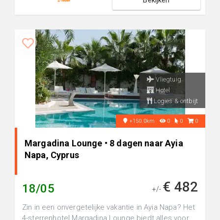
Bekijken
Vliegtuig
Hotel
Logies & ontbijt
+150.0km
0
0
0
Margadina Lounge • 8 dagen naar Ayia
Napa, Cyprus
€ 482
18/05
+/-
Zin in een onvergetelijke vakantie in Ayia Napa? Het
4-sterrenhotel Margadina Lounge biedt alles voor