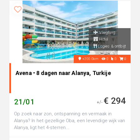
Vliegtuig
Hotel
Logies & ontbijt
+200.0km
0
0
0
Avena • 8 dagen naar Alanya, Turkije
€ 294
21/01
+/-
Op zoek naar zon, ontspanning en vermaak in
Alanya? In het gezellige Oba, een levendige wijk van
Alanya, ligt het 4-sterren...