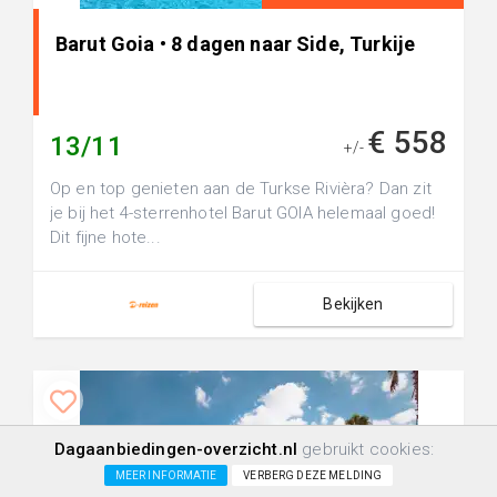
Barut Goia • 8 dagen naar Side, Turkije
€ 558
13/11
+/-
Op en top genieten aan de Turkse Rivièra? Dan zit
je bij het 4-sterrenhotel Barut GOIA helemaal goed!
Dit fijne hote...
Bekijken
Dagaanbiedingen-overzicht.nl
gebruikt cookies:
MEER INFORMATIE
VERBERG DEZE MELDING
Vliegtuig