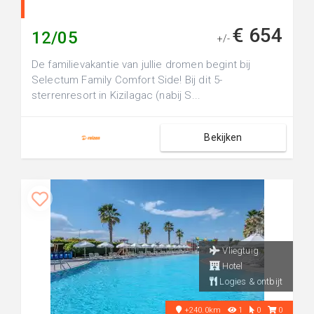
€ 654
12/05
+/-
De familievakantie van jullie dromen begint bij
Selectum Family Comfort Side! Bij dit 5-
sterrenresort in Kizilagac (nabij S...
Bekijken
Vliegtuig
Hotel
Logies & ontbijt
+240.0km
1
0
0