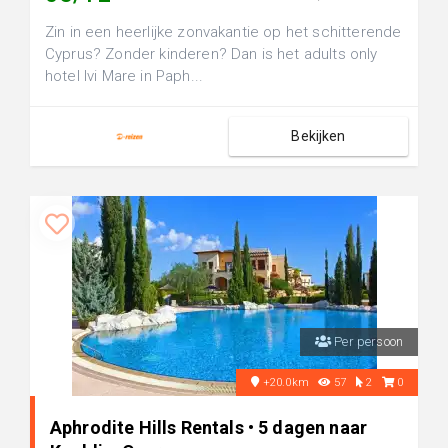
Zin in een heerlijke zonvakantie op het schitterende
Cyprus? Zonder kinderen? Dan is het adults only
hotel Ivi Mare in Paph...
Bekijken
Per persoon
+20.0km
57
2
0
Aphrodite Hills Rentals • 5 dagen naar