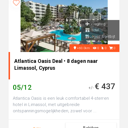
Vliegtuig
Hotel
Logies & ontbijt
+60.0km
0
0
0
Atlantica Oasis Deal • 8 dagen naar
Limassol, Cyprus
€ 437
05/12
+/-
Atlantica Oasis is een leuk comfortabel 4-sterren
hotel in Limassol, met uitgebreide
ontspanningsmogelijkheden, zowel voor ...