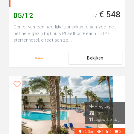
€ 548
05/12
+/-
Geniet van een heerlijke zonvakantie aan zee met
het hele gezin bij Louis Phaethon Beach. Dit 4-
sterrenhotel, direct aan ze...
Bekijken
Vliegtuig
Hotel
Logies & ontbijt
+0.0km
1
0
0