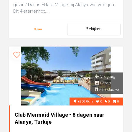
gezin? Dan is Eftalia Village bij Alanya wat voor jou.
Dit 4-sterrenhot...
Bekijken
Vliegtuig
Resort
All inclusive
+200.0km
0
0
0
Club Mermaid Village • 8 dagen naar
Alanya, Turkije