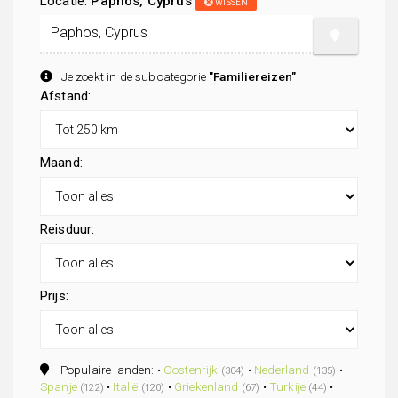
Locatie:
Paphos, Cyprus
WISSEN
Je zoekt in de subcategorie
"Familiereizen"
.
Afstand:
Maand:
Reisduur:
Prijs:
Populaire landen: •
Oostenrijk
•
Nederland
•
(304)
(135)
Spanje
•
Italië
•
Griekenland
•
Turkije
•
(122)
(120)
(67)
(44)