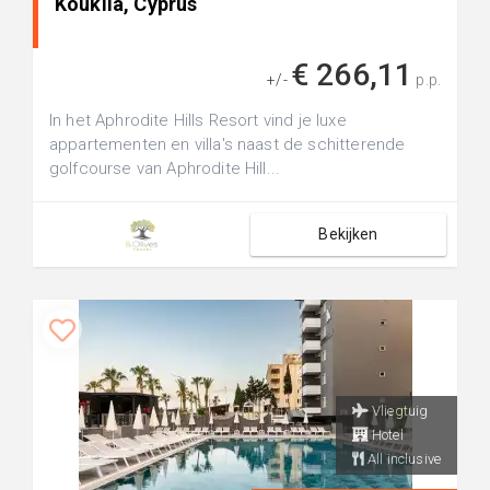
Kouklia, Cyprus
€ 266,11
+/-
p.p.
In het Aphrodite Hills Resort vind je luxe
appartementen en villa's naast de schitterende
golfcourse van Aphrodite Hill...
Bekijken
Vliegtuig
Hotel
All inclusive