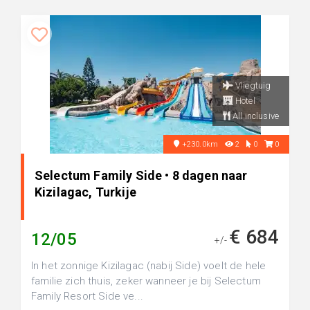
Vliegtuig
Hotel
All inclusive
+230.0km
2
0
0
Selectum Family Side • 8 dagen naar
Kizilagac, Turkije
€ 684
12/05
+/-
In het zonnige Kizilagac (nabij Side) voelt de hele
familie zich thuis, zeker wanneer je bij Selectum
Family Resort Side ve...