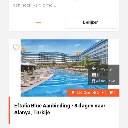
een heerlijke tijd me...
Bekijken
Vliegtuig
Hotel
All inclusive
+200.0km
2
0
0
Eftalia Blue Aanbieding • 8 dagen naar
Alanya, Turkije