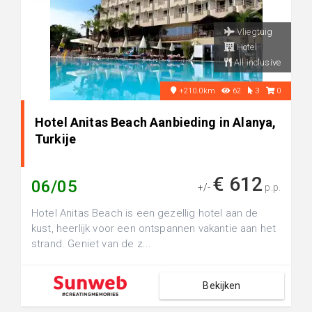
Vliegtuig
Hotel
All inclusive
+210.0km
62
3
0
Hotel Anitas Beach Aanbieding in Alanya,
Turkije
€ 612
06/05
+/-
p.p.
Hotel Anitas Beach is een gezellig hotel aan de
kust, heerlijk voor een ontspannen vakantie aan het
strand. Geniet van de z...
Bekijken