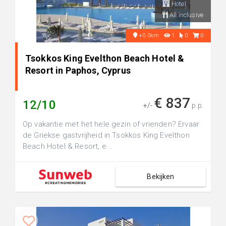
Hotel
All inclusive
+0.0km
1
0
0
Tsokkos King Evelthon Beach Hotel &
Resort in Paphos, Cyprus
€ 837
12/10
+/-
p.p.
Op vakantie met het hele gezin of vrienden? Ervaar
de Griekse gastvrijheid in Tsokkos King Evelthon
Beach Hotel & Resort, e...
Bekijken