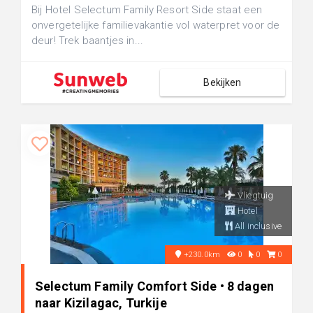
Bij Hotel Selectum Family Resort Side staat een
onvergetelijke familievakantie vol waterpret voor de
deur! Trek baantjes in...
Bekijken
Vliegtuig
Hotel
All inclusive
+230.0km
0
0
0
Selectum Family Comfort Side • 8 dagen
naar Kizilagac, Turkije