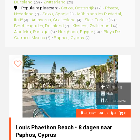
Duitsland
•
Zwitserland
(29)
(23)
Populaire plaatsen: •
Gerlos, Oostenrijk
•
Rheeze,
(17)
Nederland
•
Salou, Spanje
•
Mühlbach Im Pustertal,
(7)
(8)
Italië
•
Anissaras, Griekenland
•
Side, Turkije
•
(9)
(4)
(12)
Berchtesgaden, Duitsland
•
Klosters, Zwitserland
•
(7)
(4)
Albufeira, Portugal
•
Hurghada, Egypte
•
Playa Del
(5)
(13)
Carmen, Mexico
•
Paphos, Cyprus
(3)
(7)
Vliegtuig
Hotel
All inclusive
+0.0km
57
4
0
Louis Phaethon Beach • 8 dagen naar
Paphos, Cyprus