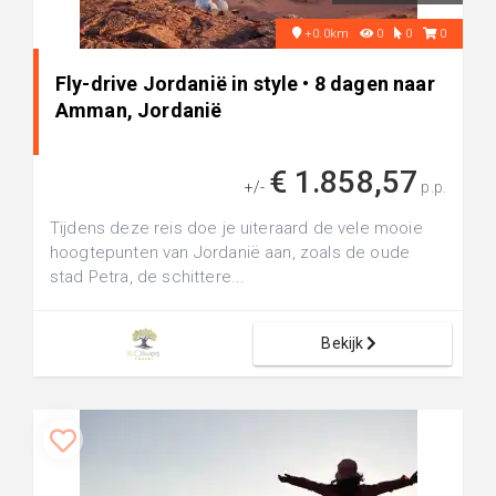
+0.0km
0
0
0
Fly-drive Jordanië in style • 8 dagen naar
Amman, Jordanië
€ 1.858,57
+/-
p.p.
Tijdens deze reis doe je uiteraard de vele mooie
hoogtepunten van Jordanië aan, zoals de oude
stad Petra, de schittere...
Bekijk