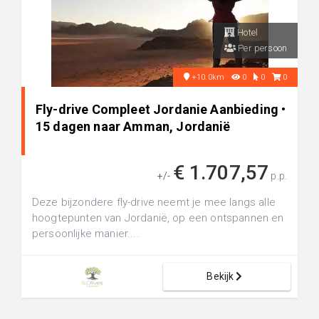
Hotel
Per persoon
+10.0km
0
0
0
Fly-drive Compleet Jordanie Aanbieding •
15 dagen naar Amman, Jordanië
€ 1.707,57
+/-
p.p.
Deze bijzondere fly-drive neemt je mee langs alle
hoogtepunten van Jordanië, op een ontspannen en
persoonlijke manier....
Bekijk