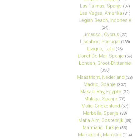
Las Palmas, Spanje
(37)
Las Vegas, Amerika
(31)
Legian Beach, Indonesie
(24)
Limassol, Cyprus
(27)
Lissabon, Portugal
(188)
Livigno, Italië
(26)
Lloret De Mar, Spanje
(69)
Londen, Groot-Brittannie
(360)
Maastricht, Nederland
(28)
Madrid, Spanje
(307)
Makadi Bay, Egypte
(32)
Malaga, Spanje
(78)
Malia, Griekenland
(57)
Marbella, Spanje
(33)
Maria Alm, Oostenrijk
(39)
Marmaris, Turkije
(85)
Marrakech, Marokko
(114)