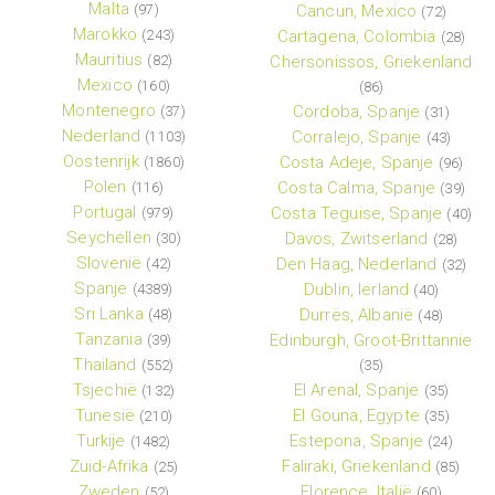
Malta
(97)
Cancun, Mexico
(72)
Marokko
(243)
Cartagena, Colombia
(28)
Mauritius
(82)
Chersonissos, Griekenland
Mexico
(160)
(86)
Montenegro
Cordoba, Spanje
(37)
(31)
Nederland
Corralejo, Spanje
(1103)
(43)
Oostenrijk
Costa Adeje, Spanje
(1860)
(96)
Polen
Costa Calma, Spanje
(116)
(39)
Portugal
Costa Teguise, Spanje
(979)
(40)
Seychellen
Davos, Zwitserland
(30)
(28)
Slovenië
Den Haag, Nederland
(42)
(32)
Spanje
Dublin, Ierland
(4389)
(40)
Sri Lanka
Durrës, Albanië
(48)
(48)
Tanzania
Edinburgh, Groot-Brittannie
(39)
Thailand
(552)
(35)
Tsjechië
El Arenal, Spanje
(132)
(35)
Tunesië
El Gouna, Egypte
(210)
(35)
Turkije
Estepona, Spanje
(1482)
(24)
Zuid-Afrika
Faliraki, Griekenland
(25)
(85)
Zweden
Florence, Italië
(52)
(60)