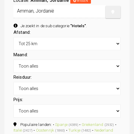
Locatie:
Amman, Jordanië
WISSEN
Je zoekt in de subcategorie
"Hotels"
.
Afstand:
Maand:
Reisduur:
Prijs:
Populaire landen: •
Spanje
•
Griekenland
•
(4389)
(2932)
Italië
•
Oostenrijk
•
Turkije
•
Nederland
(2427)
(1860)
(1482)