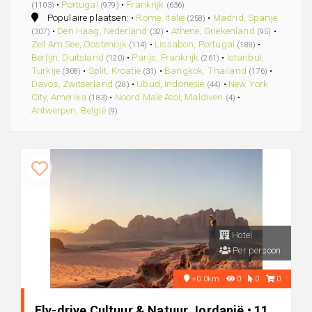
•
Portugal
•
Frankrijk
(1103)
(979)
(636)
Populaire plaatsen: •
Rome, Italië
•
Madrid, Spanje
(258)
•
Den Haag, Nederland
•
Athene, Griekenland
•
(307)
(32)
(95)
Zell Am See, Oostenrijk
•
Lissabon, Portugal
•
(114)
(188)
Berlijn, Duitsland
•
Parijs, Frankrijk
•
Istanbul,
(120)
(261)
Turkije
•
Split, Kroatië
•
Bangkok, Thailand
•
(308)
(31)
(176)
Davos, Zwitserland
•
Ubud, Indonesie
•
New York
(28)
(44)
City, Amerika
•
Noord Male Atol, Maldiven
•
(183)
(4)
Antwerpen, België
(9)
Hotel
Per persoon
+0.0km
0
0
0
Fly-drive Cultuur & Natuur Jordanië • 11