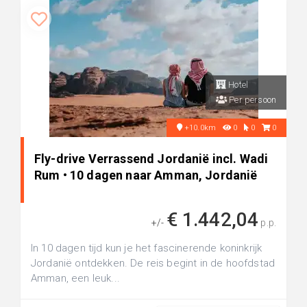
Hotel
Per persoon
+10.0km
0
0
0
Fly-drive Verrassend Jordanië incl. Wadi
Rum • 10 dagen naar Amman, Jordanië
€ 1.442,04
+/-
p.p.
In 10 dagen tijd kun je het fascinerende koninkrijk
Jordanië ontdekken. De reis begint in de hoofdstad
Amman, een leuk...