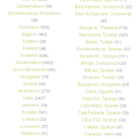
Denemarken
(56)
Bad Gastein, Oostenrijk
(32)
Dominicaanse Republiek
Bad Hofgastein, Oostenrijk
(90)
(40)
Duitsland
(503)
Bangkok, Thailand
(176)
Egypte
(482)
Barcelona, Spanje
(307)
Estland
(30)
Belek, Turkije
(61)
Finland
(48)
Benalmádena, Spanje
(47)
Frankrijk
(636)
Benidorm, Spanje
(151)
Griekenland
(2932)
Berlijn, Duitsland
(120)
Groot-Brittannie
(491)
Bilbao, Spanje
(43)
Hongarije
(78)
Bodrum, Turkije
(25)
Ierland
(43)
Budapest, Hongarije
(53)
Indonesie
(275)
Cairo, Egypte
(51)
Italië
(2427)
Cala Dor, Spanje
(26)
Jamaica
(54)
Cala Millor, Spanje
(26)
Kroatië
(241)
Cala Ratjada, Spanje
(30)
Letland
(30)
Cala D'Or, Spanje
(24)
Litouwen
(27)
Calella, Spanje
(31)
Maldiven
(51)
Canazei, Italië
(40)