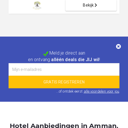
Bekijk
Meld je direct aan
en ontvang
alléén deals die JIJ wil
!
...of ontdek eerst
alle voordelen voor jou
.
Hotel Aanbiedingen in Amman,