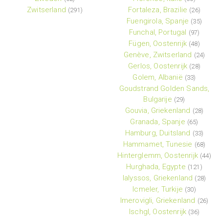
Zwitserland
Fortaleza, Brazilie
(291)
(26)
Fuengirola, Spanje
(35)
Funchal, Portugal
(97)
Fügen, Oostenrijk
(48)
Genève, Zwitserland
(24)
Gerlos, Oostenrijk
(28)
Golem, Albanië
(33)
Goudstrand Golden Sands,
Bulgarije
(29)
Gouvia, Griekenland
(28)
Granada, Spanje
(65)
Hamburg, Duitsland
(33)
Hammamet, Tunesie
(68)
Hinterglemm, Oostenrijk
(44)
Hurghada, Egypte
(121)
Ialyssos, Griekenland
(28)
Icmeler, Turkije
(30)
Imerovigli, Griekenland
(26)
Ischgl, Oostenrijk
(36)