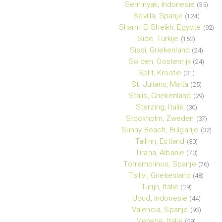
Seminyak, Indonesie
(35)
Sevilla, Spanje
(124)
Sharm El Sheikh, Egypte
(92)
Side, Turkije
(152)
Sissi, Griekenland
(24)
Solden, Oostenrijk
(24)
Split, Kroatië
(31)
St. Julians, Malta
(25)
Stalis, Griekenland
(29)
Sterzing, Italië
(30)
Stockholm, Zweden
(37)
Sunny Beach, Bulgarije
(32)
Tallinn, Estland
(30)
Tirana, Albanie
(73)
Torremolinos, Spanje
(76)
Tsilivi, Griekenland
(48)
Turijn, Italië
(29)
Ubud, Indonesie
(44)
Valencia, Spanje
(93)
Venetië, Italië
(29)