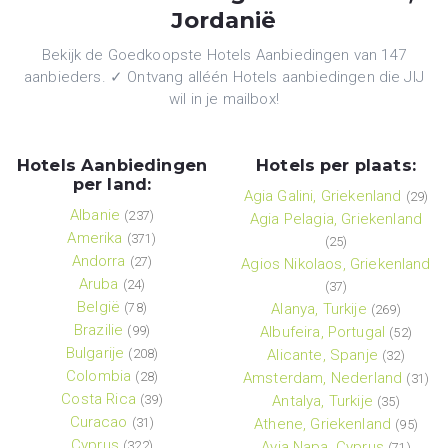
Jordanië
Bekijk de Goedkoopste Hotels Aanbiedingen van 147
aanbieders. ✓ Ontvang alléén Hotels aanbiedingen die JIJ
wil in je mailbox!
Hotels Aanbiedingen
Hotels per plaats:
per land:
Agia Galini, Griekenland
(29)
Albanie
(237)
Agia Pelagia, Griekenland
Amerika
(371)
(25)
Andorra
(27)
Agios Nikolaos, Griekenland
Aruba
(24)
(37)
België
(78)
Alanya, Turkije
(269)
Brazilie
(99)
Albufeira, Portugal
(52)
Bulgarije
(208)
Alicante, Spanje
(32)
Colombia
(28)
Amsterdam, Nederland
(31)
Costa Rica
(39)
Antalya, Turkije
(35)
Curacao
(31)
Athene, Griekenland
(95)
Cyprus
(322)
Ayia Napa, Cyprus
(71)