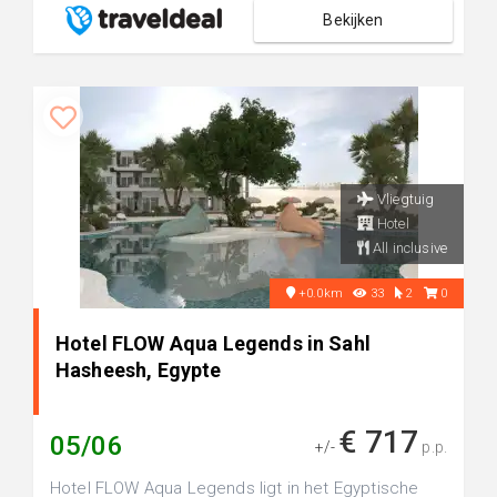
Bekijken
Vliegtuig
Hotel
All inclusive
+0.0km
33
2
0
Hotel FLOW Aqua Legends in Sahl
Hasheesh, Egypte
€ 717
05/06
+/-
p.p.
Hotel FLOW Aqua Legends ligt in het Egyptische