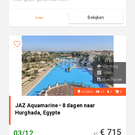
Bekijken
Vliegtuig
Hotel
All inclusive
+0.0km
21
1
0
JAZ Aquamarine • 8 dagen naar
Hurghada, Egypte
€ 715
03/12
+/-