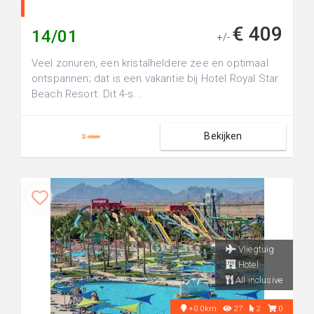
€ 409
14/01
+/-
Veel zonuren, een kristalheldere zee en optimaal
ontspannen; dat is een vakantie bij Hotel Royal Star
Beach Resort. Dit 4-s...
Bekijken
Vliegtuig
Hotel
All inclusive
+0.0km
27
2
0