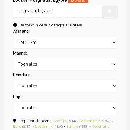
Locatie:
Hurghada, Egypte
WISSEN
Je zoekt in de subcategorie
"Hotels"
.
Afstand:
Maand:
Reisduur:
Prijs:
Populaire landen: •
Spanje
•
Griekenland
•
(3914)
(2749)
Italië
•
Oostenrijk
•
Turkije
•
Nederland
(2352)
(1820)
(1353)