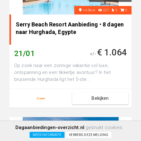
+0.0km
227
5
0
Serry Beach Resort Aanbieding • 8 dagen
naar Hurghada, Egypte
€ 1.064
21/01
+/-
Op zoek naar een zonnige vakantie vol luxe,
ontspanning en een tikkeltje avontuur? In het
bruisende Hurghada ligt het 5-ste...
Bekijken
Dagaanbiedingen-overzicht.nl
gebruikt cookies:
MEER INFORMATIE
VERBERG DEZE MELDING