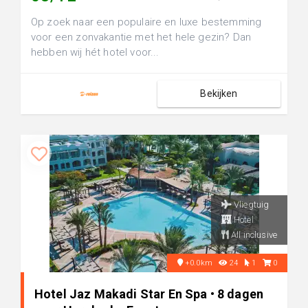
Op zoek naar een populaire en luxe bestemming
voor een zonvakantie met het hele gezin? Dan
hebben wij hét hotel voor...
Bekijken
Vliegtuig
Hotel
All inclusive
+0.0km
24
1
0
Hotel Jaz Makadi Star En Spa • 8 dagen