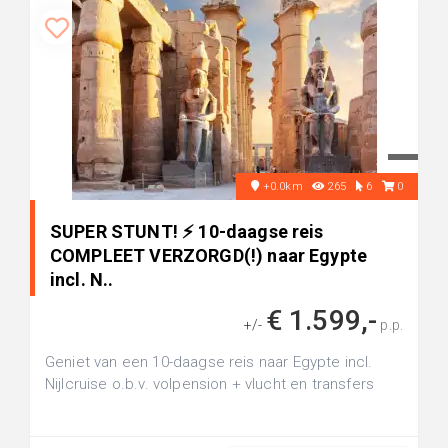
+0.0km
265
6
0
SUPER STUNT! ⚡ 10-daagse reis
COMPLEET VERZORGD(!) naar Egypte
incl. N..
€ 1.599,-
+/-
p.p.
Geniet van een 10-daagse reis naar Egypte incl.
Nijlcruise o.b.v. volpension + vlucht en transfers