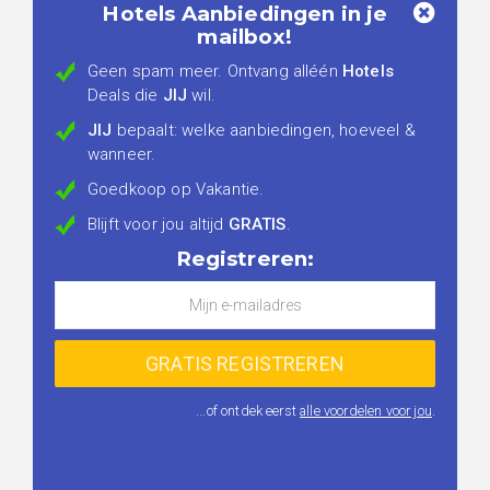
Hotels Aanbiedingen in je
mailbox!
Geen spam meer. Ontvang alléén
Hotels
Deals die
JIJ
wil.
JIJ
bepaalt: welke aanbiedingen, hoeveel &
wanneer.
Goedkoop op Vakantie.
Blijft voor jou altijd
GRATIS
.
Registreren:
...of ontdek eerst
alle voordelen voor jou
.