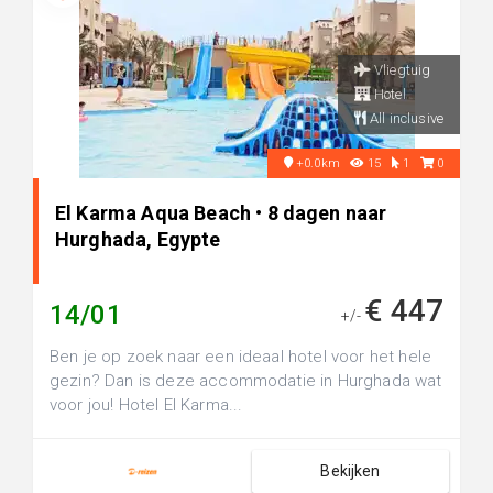
Vliegtuig
Hotel
All inclusive
+0.0km
15
1
0
El Karma Aqua Beach • 8 dagen naar
Hurghada, Egypte
€ 447
14/01
+/-
Ben je op zoek naar een ideaal hotel voor het hele
gezin? Dan is deze accommodatie in Hurghada wat
voor jou! Hotel El Karma...
Bekijken