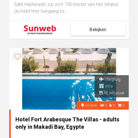
Sahl Hasheesh, op zo'n 750 meter van het strand.
Je hebt hier toegang to...
Bekijken
Vliegtuig
Villa
All inclusive
+0.0km
3
0
0
Hotel Fort Arabesque The Villas - adults
only in Makadi Bay, Egypte