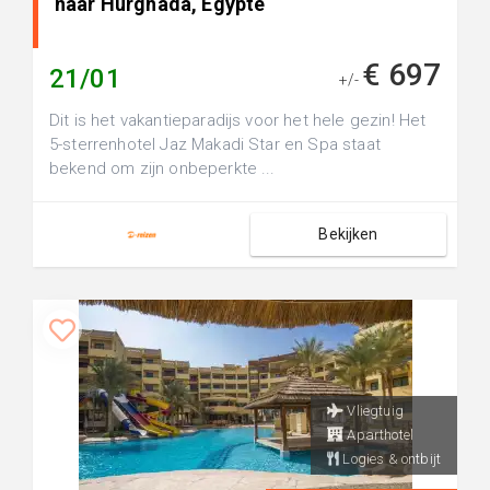
naar Hurghada, Egypte
€ 697
21/01
+/-
Dit is het vakantieparadijs voor het hele gezin! Het
5-sterrenhotel Jaz Makadi Star en Spa staat
bekend om zijn onbeperkte ...
Bekijken
Vliegtuig
Aparthotel
Logies & ontbijt