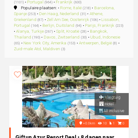
•
Portugal
•
Frankrijk
(1101)
(964)
(600)
Populaire plaatsen: •
Rome, Italië
•
Barcelona,
(218)
Spanje
•
Den Haag, Nederland
•
Athene,
(253)
(31)
Griekenland
•
Zell Am See, Oostenrijk
•
Lissabon,
(87)
(106)
Portugal
•
Berlijn, Duitsland
•
Parijs, Frankrijk
(164)
(94)
(223)
•
Alanya, Turkije
•
Split, Kroatië
•
Bangkok,
(267)
(28)
Thailand
•
Davos, Zwitserland
•
Ubud, Indonesie
(190)
(30)
•
New York City, Amerika
•
Antwerpen, België
•
(65)
(153)
(8)
Zuid-male Atol, Maldiven
(3)
Vliegtuig
Hotel
All inclusive
+0.0km
10
1
0
Giftun Azur Resort Deal • 8 dagen naar