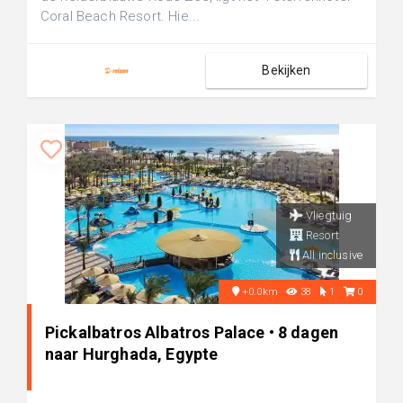
Coral Beach Resort. Hie...
Bekijken
Vliegtuig
Resort
All inclusive
+0.0km
38
1
0
Pickalbatros Albatros Palace • 8 dagen
naar Hurghada, Egypte