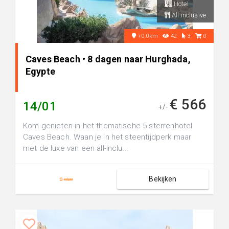
Hotel
All inclusive
+0.0km
42
3
0
Caves Beach • 8 dagen naar Hurghada,
Egypte
€ 566
14/01
+/-
Kom genieten in het thematische 5-sterrenhotel
Caves Beach. Waan je in het steentijdperk maar
met de luxe van een all-inclu...
Bekijken