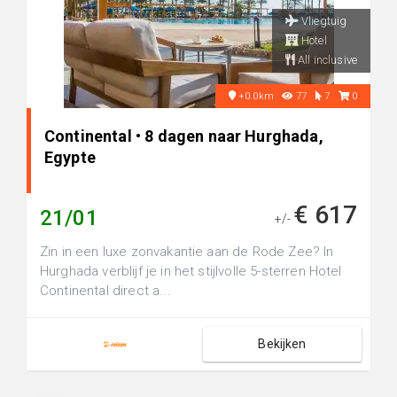
Vliegtuig
Hotel
All inclusive
+0.0km
77
7
0
Continental • 8 dagen naar Hurghada,
Egypte
€ 617
21/01
+/-
Zin in een luxe zonvakantie aan de Rode Zee? In
Hurghada verblijf je in het stijlvolle 5-sterren Hotel
Continental direct a...
Bekijken