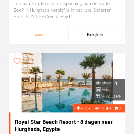
Toe aan zon, luxe en ontspanning aan de Rode
Zee? In Hurghada verblijf je in het luxe 5-sterren
Hotel SUNRISE Crystal Bay R...
Bekijken
Vliegtuig
Hotel
All inclusive
+0.0km
13
1
0
Royal Star Beach Resort • 8 dagen naar
Hurghada, Egypte