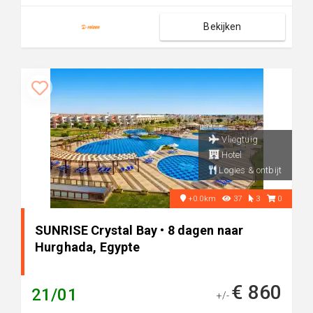
Bekijken
Vliegtuig
Hotel
Logies & ontbijt
+0.0km
37
3
0
SUNRISE Crystal Bay • 8 dagen naar
Hurghada, Egypte
€ 860
21/01
+/-