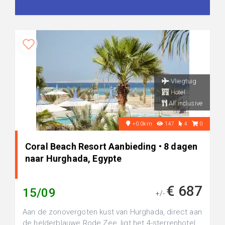
Vliegtuig
Hotel
All inclusive
+0.0km
147
4
0
Coral Beach Resort Aanbieding • 8 dagen
naar Hurghada, Egypte
€ 687
15/09
+/-
Aan de zonovergoten kust van Hurghada, direct aan
de helderblauwe Rode Zee, ligt het 4-sterrenhotel