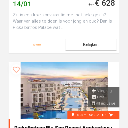
€ 628
14/01
+/-
Zin in een luxe zonvakantie met het hele gezin?
Waar van alles te doen is voor jong en oud? Dan is
Pickalbatros Palace wat ...
Bekijken
Vliegtuig
Hotel
All inclusive
+0.0km
202
5
0
Pickalbatros Blu Spa Resort Aanbieding •