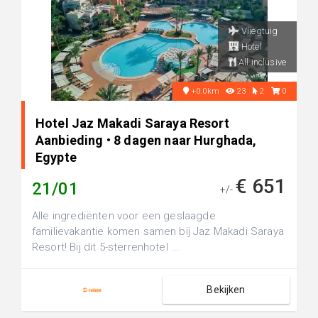
Vliegtuig
Hotel
All inclusive
+0.0km
23
2
0
Hotel Jaz Makadi Saraya Resort
Aanbieding • 8 dagen naar Hurghada,
Egypte
€ 651
21/01
+/-
Alle ingrediënten voor een geslaagde
familievakantie komen samen bij Jaz Makadi Saraya
Resort! Bij dit 5-sterrenhotel ...
Bekijken