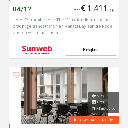
€ 1.411
04/12
+/-
p.p.
Hotel Fort Arabesque The Villas ligt direct aan het
prachtige zandstrand van Makadi Bay aan de Rode
Zee en vormt het meest ...
Bekijken
Vliegtuig
Hotel
All inclusive
+0.0km
21
1
0