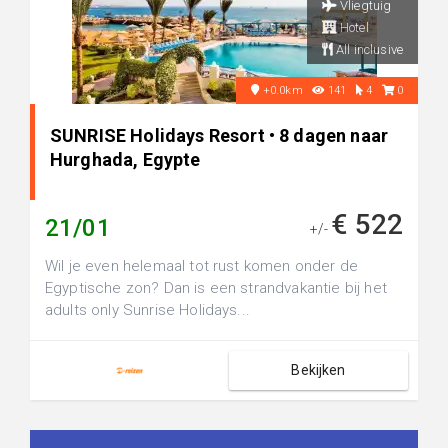
Vliegtuig
Hotel
All inclusive
+0.0km
141
4
0
SUNRISE Holidays Resort • 8 dagen naar
Hurghada, Egypte
€ 522
21/01
+/-
Wil je even helemaal tot rust komen onder de
Egyptische zon? Dan is een strandvakantie bij het
adults only Sunrise Holidays...
Bekijken