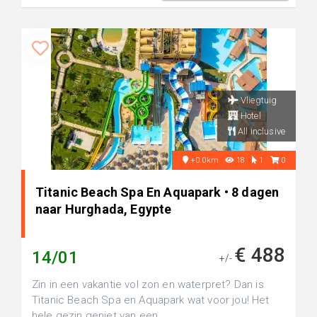
Vliegtuig
Hotel
All inclusive
+0.0km
18
1
0
Titanic Beach Spa En Aquapark • 8 dagen
naar Hurghada, Egypte
€ 488
14/01
+/-
Zin in een vakantie vol zon en waterpret? Dan is
Titanic Beach Spa en Aquapark wat voor jou! Het
hele gezin geniet van een ...