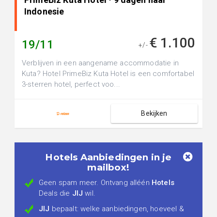
Indonesie
€ 1.100
19/11
+/-
Verblijven in een aangename accommodatie in
Kuta? Hotel PrimeBiz Kuta Hotel is een comfortabel
3-sterren hotel, perfect voo...
Bekijken
Hotels Aanbiedingen in je
mailbox!
Geen spam meer. Ontvang alléén
Hotels
Deals die
JIJ
wil.
JIJ
bepaalt: welke aanbiedingen, hoeveel &