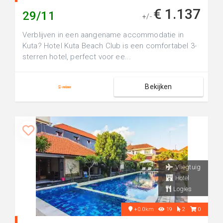
€ 1.137
29/11
+/-
Verblijven in een aangename accommodatie in
Kuta? Hotel Kuta Beach Club is een comfortabel 3-
sterren hotel, perfect voor ee...
Bekijken
Vliegtuig
Hotel
Logies
+0.0km
19
2
0