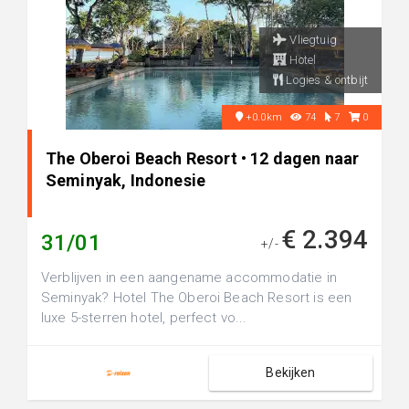
Vliegtuig
Hotel
Logies & ontbijt
+0.0km
74
7
0
The Oberoi Beach Resort • 12 dagen naar
Seminyak, Indonesie
€ 2.394
31/01
+/-
Verblijven in een aangename accommodatie in
Seminyak? Hotel The Oberoi Beach Resort is een
luxe 5-sterren hotel, perfect vo...
Bekijken