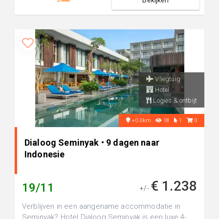
Bekijken
Vliegtuig
Hotel
Logies & ontbijt
+0.0km
18
1
0
Dialoog Seminyak • 9 dagen naar
Indonesie
€ 1.238
19/11
+/-
Verblijven in een aangename accommodatie in
Seminyak? Hotel Dialoog Seminyak is een luxe 4-