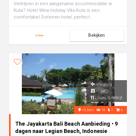
Verblijven in een aangename accommodatie in
Kuta? Hotel Wina Holiday Villa Kuta is een
comfortabel 3-sterren hotel, perfect...
Bekijken
Vliegtuig
Hotel
Logies & ontbijt
+0.0km
16
1
0
The Jayakarta Bali Beach Aanbieding • 9
dagen naar Legian Beach, Indonesie