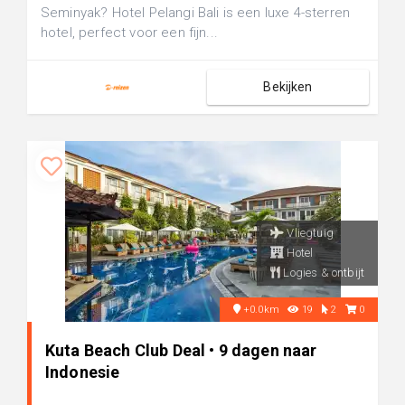
Seminyak? Hotel Pelangi Bali is een luxe 4-sterren
hotel, perfect voor een fijn...
Bekijken
Vliegtuig
Hotel
Logies & ontbijt
+0.0km
19
2
0
Kuta Beach Club Deal • 9 dagen naar
Indonesie