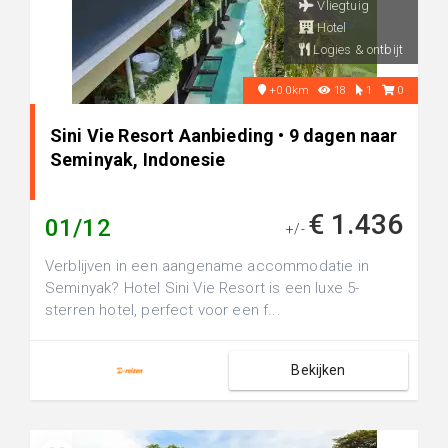
Vliegtuig
Hotel
Logies & ontbijt
+0.0km
18
1
0
Sini Vie Resort Aanbieding • 9 dagen naar
Seminyak, Indonesie
€ 1.436
01/12
+/-
Verblijven in een aangename accommodatie in
Seminyak? Hotel Sini Vie Resort is een luxe 5-
sterren hotel, perfect voor een f...
Bekijken