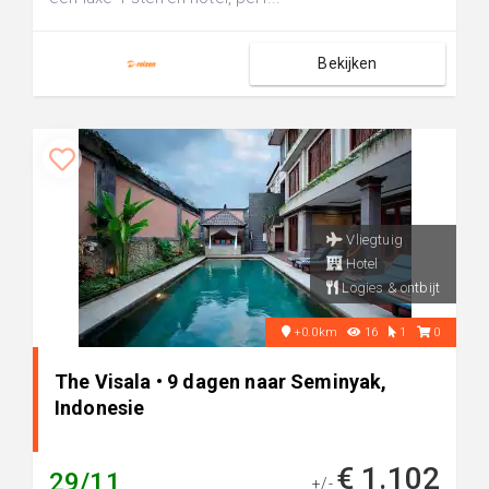
Bekijken
Vliegtuig
Hotel
Logies & ontbijt
+0.0km
16
1
0
The Visala • 9 dagen naar Seminyak,
Indonesie
€ 1.102
29/11
+/-