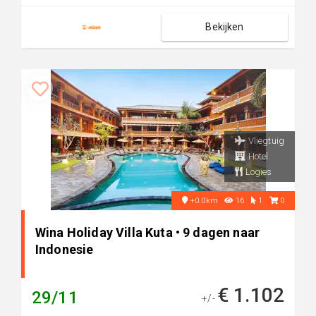
Bekijken
Vliegtuig
Hotel
Logies
+0.0km
16
1
0
Wina Holiday Villa Kuta • 9 dagen naar
Indonesie
€ 1.102
29/11
+/-