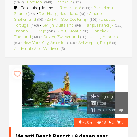
•
Portugal
•
Frankrijk
(1097)
(943)
(601)
Populaire plaatsen: •
Rome, Italië
•
Barcelona,
(218)
Spanje
•
Den Haag, Nederland
•
Athene,
(253)
(31)
Griekenland
•
Zell Am See, Oostenrijk
•
Lissabon,
(86)
(106)
Portugal
•
Berlijn, Duitsland
•
Parijs, Frankrijk
(160)
(94)
(223)
•
Istanbul, Turkije
•
Split, Kroatië
•
Bangkok,
(245)
(28)
Thailand
•
Davos, Zwitserland
•
Ubud, Indonesie
(190)
(30)
•
New York City, Amerika
•
Antwerpen, België
•
(65)
(153)
(8)
Zuid-male Atol, Maldiven
(3)
Vliegtuig
Hotel
Logies & ontbijt
+0.0km
18
2
0
Melasti Beach Resort • 9 dagen naar