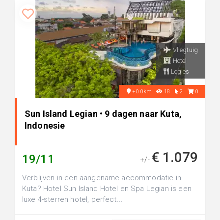
Vliegtuig
Hotel
Logies
+0.0km
18
2
0
Sun Island Legian • 9 dagen naar Kuta,
Indonesie
€ 1.079
19/11
+/-
Verblijven in een aangename accommodatie in
Kuta? Hotel Sun Island Hotel en Spa Legian is een
luxe 4-sterren hotel, perfect...