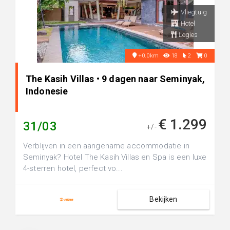
Vliegtuig
Hotel
Logies
+0.0km
18
2
0
The Kasih Villas • 9 dagen naar Seminyak,
Indonesie
€ 1.299
31/03
+/-
Verblijven in een aangename accommodatie in
Seminyak? Hotel The Kasih Villas en Spa is een luxe
4-sterren hotel, perfect vo...
Bekijken