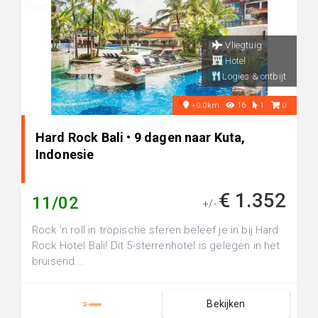
Vliegtuig
Hotel
Logies & ontbijt
+0.0km
16
1
0
Hard Rock Bali • 9 dagen naar Kuta,
Indonesie
€ 1.352
11/02
+/-
Rock ’n roll in tropische sferen beleef je in bij Hard
Rock Hotel Bali! Dit 5-sterrenhotel is gelegen in het
bruisend...
Bekijken