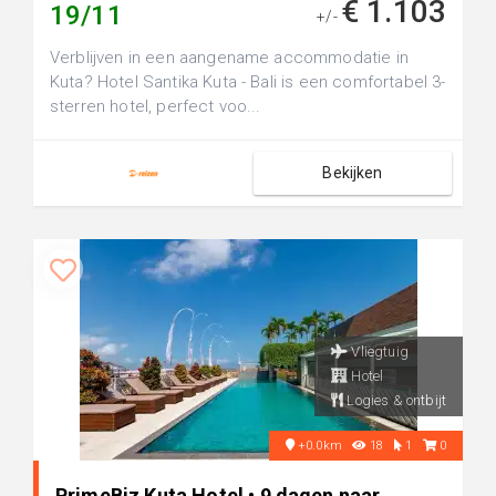
€ 1.103
19/11
+/-
Verblijven in een aangename accommodatie in
Kuta? Hotel Santika Kuta - Bali is een comfortabel 3-
sterren hotel, perfect voo...
Bekijken
Vliegtuig
Hotel
Logies & ontbijt
+0.0km
18
1
0
PrimeBiz Kuta Hotel • 9 dagen naar