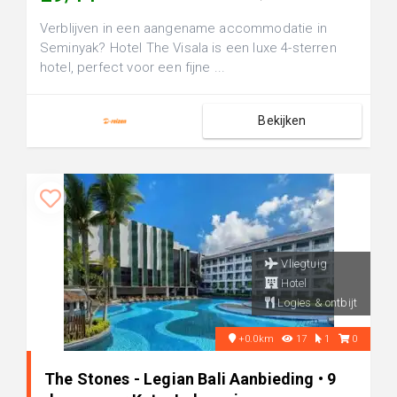
Verblijven in een aangename accommodatie in
Seminyak? Hotel The Visala is een luxe 4-sterren
hotel, perfect voor een fijne ...
Bekijken
Vliegtuig
Hotel
Logies & ontbijt
+0.0km
17
1
0
The Stones - Legian Bali Aanbieding • 9