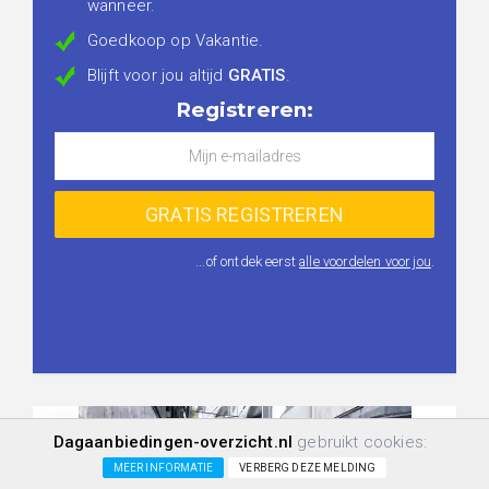
wanneer.
Goedkoop op Vakantie.
Blijft voor jou altijd
GRATIS
.
Registreren:
...of ontdek eerst
alle voordelen voor jou
.
Dagaanbiedingen-overzicht.nl
gebruikt cookies:
MEER INFORMATIE
VERBERG DEZE MELDING