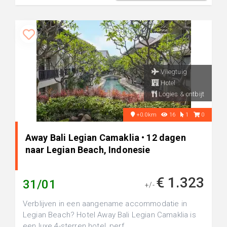
Vliegtuig
Hotel
Logies & ontbijt
+0.0km
16
1
0
Away Bali Legian Camaklia • 12 dagen
naar Legian Beach, Indonesie
€ 1.323
31/01
+/-
Verblijven in een aangename accommodatie in
Legian Beach? Hotel Away Bali Legian Camaklia is
een luxe 4-sterren hotel, perf...