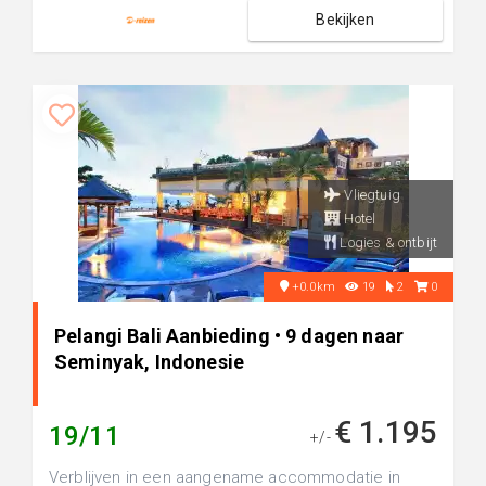
Bekijken
Vliegtuig
Hotel
Logies & ontbijt
+0.0km
19
2
0
Pelangi Bali Aanbieding • 9 dagen naar
Seminyak, Indonesie
€ 1.195
19/11
+/-
Verblijven in een aangename accommodatie in