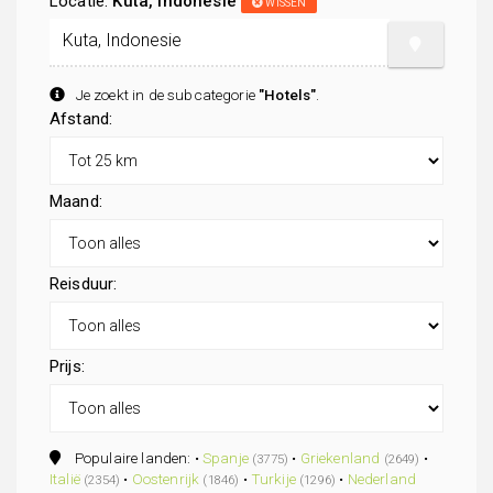
Locatie:
Kuta, Indonesie
WISSEN
Je zoekt in de subcategorie
"Hotels"
.
Afstand:
Maand:
Reisduur:
Prijs:
Populaire landen: •
Spanje
•
Griekenland
•
(3775)
(2649)
Italië
•
Oostenrijk
•
Turkije
•
Nederland
(2354)
(1846)
(1296)