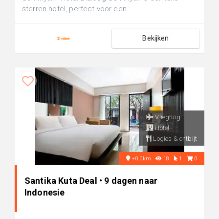
sterren hotel, perfect voor een ...
Bekijken
Vliegtuig
Hotel
Logies & ontbijt
+0.0km
18
1
0
Santika Kuta Deal • 9 dagen naar
Indonesie