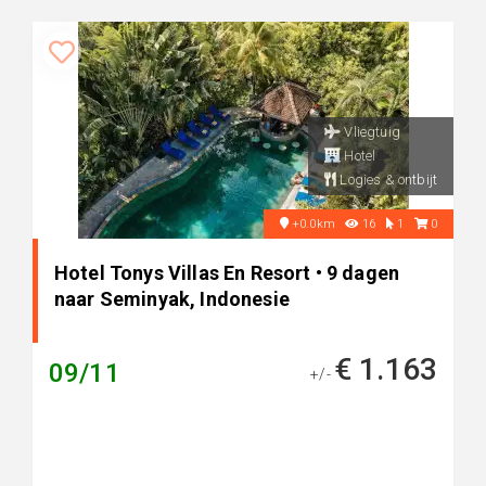
Vliegtuig
Hotel
Logies & ontbijt
+0.0km
16
1
0
Hotel Tonys Villas En Resort • 9 dagen
naar Seminyak, Indonesie
€ 1.163
09/11
+/-