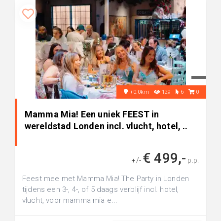
+0.0km
129
6
0
Mamma Mia! Een uniek FEEST in
wereldstad Londen incl. vlucht, hotel, ..
€ 499,-
+/-
p.p.
Feest mee met Mamma Mia! The Party in Londen
tijdens een 3-, 4-, of 5 daags verblijf incl. hotel,
vlucht, voor mamma mia e...