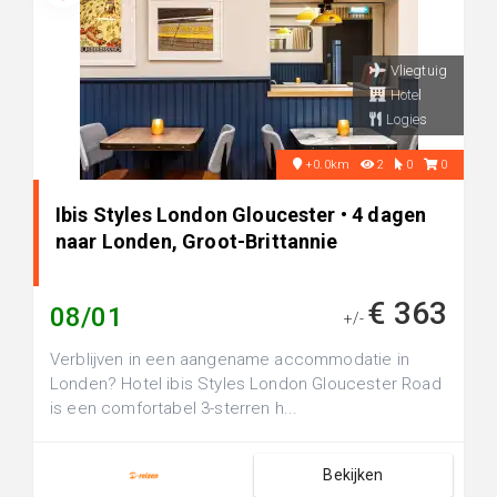
Vliegtuig
Hotel
Logies
+0.0km
2
0
0
Ibis Styles London Gloucester • 4 dagen
naar Londen, Groot-Brittannie
€ 363
08/01
+/-
Verblijven in een aangename accommodatie in
Londen? Hotel ibis Styles London Gloucester Road
is een comfortabel 3-sterren h...
Bekijken