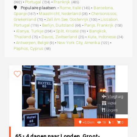
•
Portugal
•
Frankrijk
(992)
(724)
(485)
Populaire plaatsen: •
Rome, Italië
•
Barcelona,
(145)
Spanje
•
Maastricht, Nederland
•
Chersonissos,
(167)
(28)
Griekenland
•
Zell Am See, Oostenrijk
•
Lissabon,
(70)
(100)
Portugal
•
Berlijn, Duitsland
•
Parijs, Frankrijk
(119)
(64)
(158)
•
Alanya, Turkije
•
Split, Kroatië
•
Bangkok,
(204)
(19)
Thailand
•
Davos, Zwitserland
•
Kuta, Indonesie
(75)
(25)
(24)
•
Antwerpen, België
•
New York City, Amerika
•
(9)
(122)
Paphos, Cyprus
(68)
Vliegtuig
Hotel
Logies
+0.0km
19
1
0
65 • 4 dagen naar Londen, Groot-