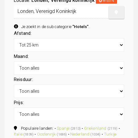
Locatie:
Londen, Verenigd Koninkrijk
WISSEN
Je zoekt in de subcategorie
"Hotels"
.
Afstand:
Maand:
Reisduur:
Prijs:
Populaire landen: •
Spanje
•
Griekenland
•
(2813)
(2119)
Italië
•
Oostenrijk
•
Nederland
•
Turkije
(1839)
(1686)
(1034)