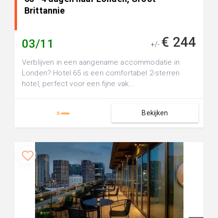
Brittannie
€ 244
03/11
+/-
Verblijven in een aangename accommodatie in
Londen? Hotel 65 is een comfortabel 2-sterren
hotel, perfect voor een fijne vak...
Bekijken