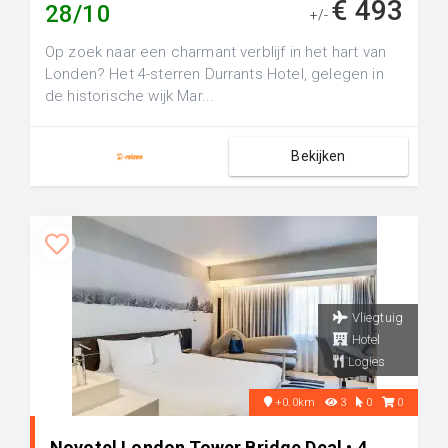
€ 493
28/10
+/-
Op zoek naar een charmant verblijf in het hart van
Londen? Het 4-sterren Durrants Hotel, gelegen in
de historische wijk Mar...
Bekijken
Vliegtuig
Hotel
Logies
+0.0km
3
0
0
Novotel London Tower Bridge Deal • 4