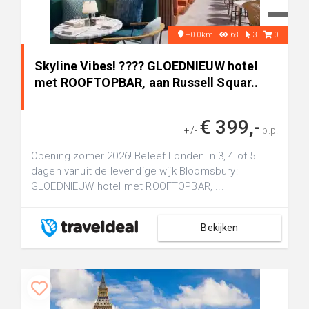
+0.0km
68
3
0
Skyline Vibes! ???? GLOEDNIEUW hotel
met ROOFTOPBAR, aan Russell Squar..
€ 399,-
+/-
p.p.
Opening zomer 2026! Beleef Londen in 3, 4 of 5
dagen vanuit de levendige wijk Bloomsbury:
GLOEDNIEUW hotel met ROOFTOPBAR, ...
Bekijken