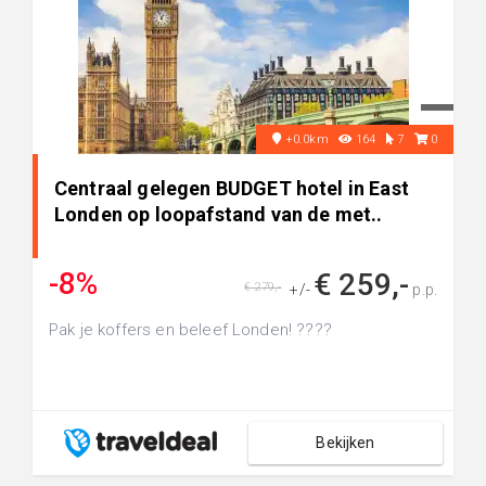
+0.0km
164
7
0
Centraal gelegen BUDGET hotel in East
Londen op loopafstand van de met..
-8%
€ 259,-
€ 279,-
+/-
p.p.
Pak je koffers en beleef Londen! ????
Bekijken