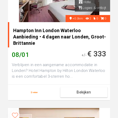
Hotel
Logies & ontbijt
+0.0km
2
0
0
Hampton Inn London Waterloo
Aanbieding • 4 dagen naar Londen, Groot-
Brittannie
€ 333
08/01
+/-
Verblijven in een aangename accommodatie in
Londen? Hotel Hampton by Hilton London Waterloo
is een comfortabel 3-sterren ho...
Bekijken