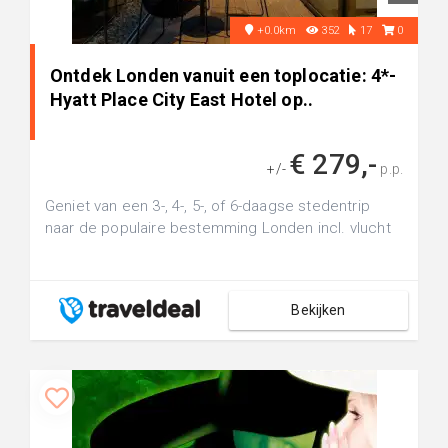
+0.0km
352
17
0
Ontdek Londen vanuit een toplocatie: 4*-
Hyatt Place City East Hotel op..
€ 279,-
+/-
p.p.
Geniet van een 3-, 4-, 5-, of 6-daagse stedentrip
naar de populaire bestemming Londen incl. vlucht
Bekijken