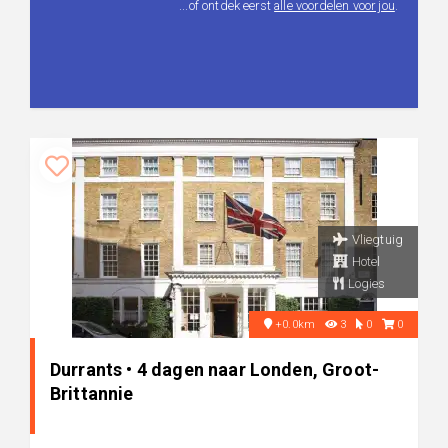
...of ontdek eerst
alle voordelen voor jou
.
Vliegtuig
Hotel
Logies
+0.0km
3
0
0
Durrants • 4 dagen naar Londen, Groot-
Brittannie