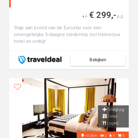
€ 299,-
+/-
p.p.
Stap aan boord van de Eurostar voor een
onvergetelijke 3-daagse stedentrip incl.treinretour
hotel en ontbijt
Bekijken
Vliegtuig
Hotel
Logies
+0.0km
2
0
0