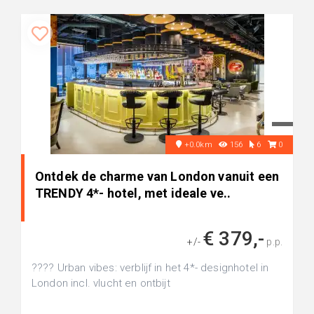
+0.0km
156
6
0
Ontdek de charme van London vanuit een
TRENDY 4*- hotel, met ideale ve..
€ 379,-
+/-
p.p.
???? Urban vibes: verblijf in het 4*- designhotel in
London incl. vlucht en ontbijt