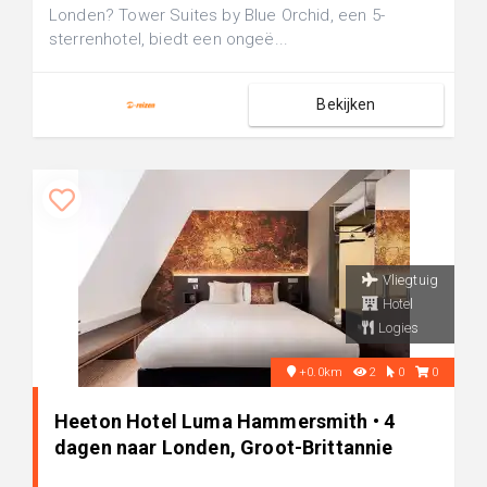
Londen? Tower Suites by Blue Orchid, een 5-
sterrenhotel, biedt een ongeë...
Bekijken
Vliegtuig
Hotel
Logies
+0.0km
2
0
0
Heeton Hotel Luma Hammersmith • 4
dagen naar Londen, Groot-Brittannie