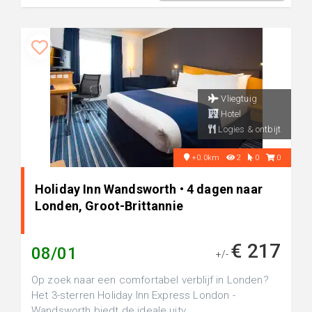
Vliegtuig
Hotel
Logies & ontbijt
+0.0km
2
0
0
Holiday Inn Wandsworth • 4 dagen naar
Londen, Groot-Brittannie
€ 217
08/01
+/-
Op zoek naar een comfortabel verblijf in Londen?
Het 3-sterren Holiday Inn Express London -
Wandsworth biedt de ideale uitv...