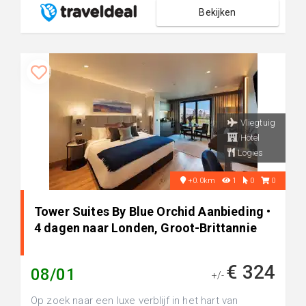
Bekijken
Vliegtuig
Hotel
Logies
+0.0km
1
0
0
Tower Suites By Blue Orchid Aanbieding •
4 dagen naar Londen, Groot-Brittannie
€ 324
08/01
+/-
Op zoek naar een luxe verblijf in het hart van