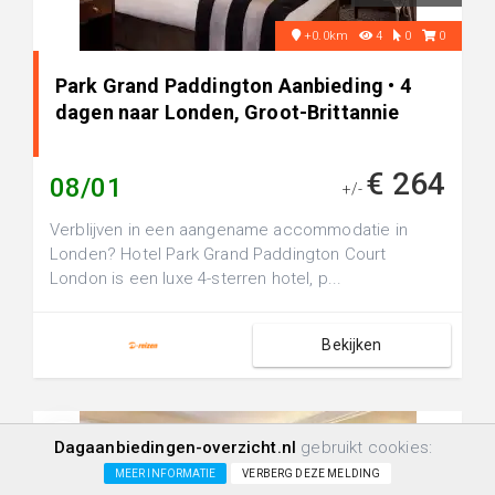
+0.0km
4
0
0
Park Grand Paddington Aanbieding • 4
dagen naar Londen, Groot-Brittannie
€ 264
08/01
+/-
Verblijven in een aangename accommodatie in
Londen? Hotel Park Grand Paddington Court
London is een luxe 4-sterren hotel, p...
Bekijken
Dagaanbiedingen-overzicht.nl
gebruikt cookies:
MEER INFORMATIE
VERBERG DEZE MELDING