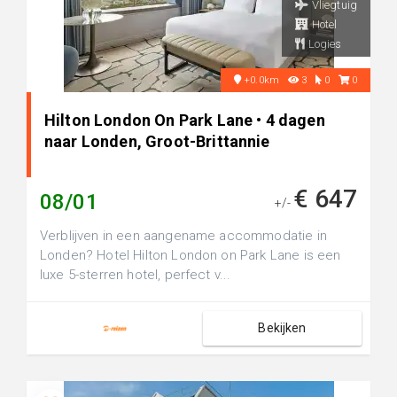
Vliegtuig
Hotel
Logies
+0.0km
3
0
0
Hilton London On Park Lane • 4 dagen
naar Londen, Groot-Brittannie
€ 647
08/01
+/-
Verblijven in een aangename accommodatie in
Londen? Hotel Hilton London on Park Lane is een
luxe 5-sterren hotel, perfect v...
Bekijken