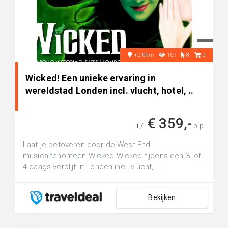
+0.0km
167
8
0
Wicked! Een unieke ervaring in
wereldstad Londen incl. vlucht, hotel, ..
€ 359,-
+/-
p.p.
Laat je betoveren door de West End-
musicalfenomeen Wicked Wicked tijdens een 3- of
4-daags verblijf in Londen incl. vlucht,...
Bekijken