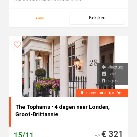
Bekijken
Vliegtuig
Hotel
Logies
+0.0km
2
0
0
The Tophams • 4 dagen naar Londen,
Groot-Brittannie
€ 321
15/11
+/-