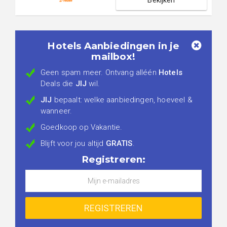
Bekijken
Hotels Aanbiedingen in je
mailbox!
Geen spam meer. Ontvang alléén
Hotels
Deals die
JIJ
wil.
JIJ
bepaalt: welke aanbiedingen, hoeveel &
wanneer.
Goedkoop op Vakantie.
Blijft voor jou altijd
GRATIS
.
Registreren: