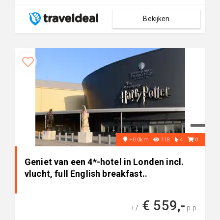
Bekijken
+0.0km
118
4
0
Geniet van een 4*-hotel in Londen incl.
vlucht, full English breakfast..
€ 559,-
+/-
p.p.