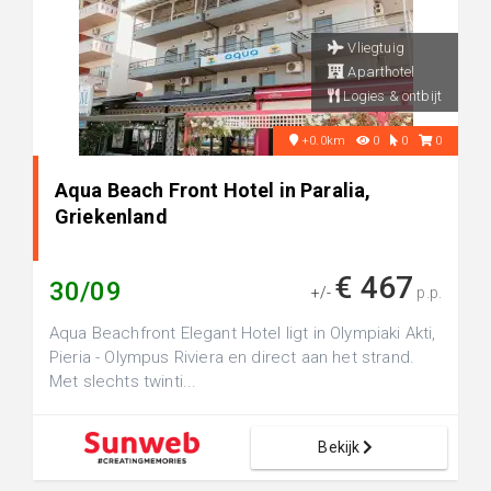
Vliegtuig
Aparthotel
Logies & ontbijt
+0.0km
0
0
0
Aqua Beach Front Hotel in Paralia,
Griekenland
€ 467
30/09
+/-
p.p.
Aqua Beachfront Elegant Hotel ligt in Olympiaki Akti,
Pieria - Olympus Riviera en direct aan het strand.
Met slechts twinti...
Bekijk