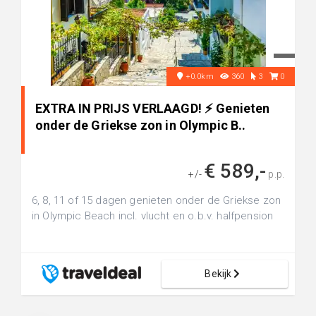
+0.0km
360
3
0
EXTRA IN PRIJS VERLAAGD! ⚡️ Genieten
onder de Griekse zon in Olympic B..
€ 589,-
+/-
p.p.
6, 8, 11 of 15 dagen genieten onder de Griekse zon
in Olympic Beach incl. vlucht en o.b.v. halfpension
Bekijk