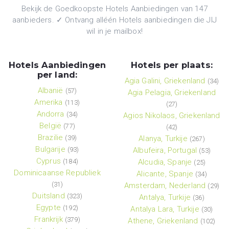
Bekijk de Goedkoopste Hotels Aanbiedingen van 147
aanbieders. ✓ Ontvang alléén Hotels aanbiedingen die JIJ
wil in je mailbox!
Hotels Aanbiedingen
Hotels per plaats:
per land:
Agia Galini, Griekenland
(34)
Albanië
(57)
Agia Pelagia, Griekenland
Amerika
(113)
(27)
Andorra
(34)
Agios Nikolaos, Griekenland
België
(77)
(42)
Brazilie
(39)
Alanya, Turkije
(267)
Bulgarije
(93)
Albufeira, Portugal
(53)
Cyprus
(184)
Alcudia, Spanje
(25)
Dominicaanse Republiek
Alicante, Spanje
(34)
(31)
Amsterdam, Nederland
(29)
Duitsland
(323)
Antalya, Turkije
(36)
Egypte
(192)
Antalya Lara, Turkije
(30)
Frankrijk
(379)
Athene, Griekenland
(102)