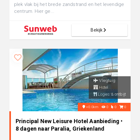
plek vlak bij het brede zandstrand en het levendige
centrum. Hier ge...
Bekijk
Vliegtuig
Hotel
Logies & ontbijt
+0.0km
0
0
0
Principal New Leisure Hotel Aanbieding •
8 dagen naar Paralia, Griekenland