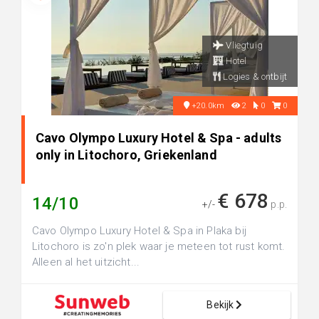
Vliegtuig
Hotel
Logies & ontbijt
+20.0km
2
0
0
Cavo Olympo Luxury Hotel & Spa - adults
only in Litochoro, Griekenland
€ 678
14/10
+/-
p.p.
Cavo Olympo Luxury Hotel & Spa in Plaka bij
Litochoro is zo'n plek waar je meteen tot rust komt.
Alleen al het uitzicht...
Bekijk