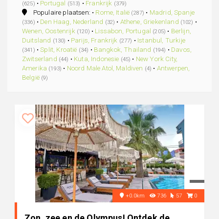
•
Portugal
•
Frankrijk
(625)
(513)
(379)
Populaire plaatsen: •
Rome, Italië
•
Madrid, Spanje
(287)
•
Den Haag, Nederland
•
Athene, Griekenland
•
(336)
(32)
(102)
Wenen, Oostenrijk
•
Lissabon, Portugal
•
Berlijn,
(120)
(205)
Duitsland
•
Parijs, Frankrijk
•
Istanbul, Turkije
(130)
(277)
•
Split, Kroatië
•
Bangkok, Thailand
•
Davos,
(341)
(34)
(194)
Zwitserland
•
Kuta, Indonesie
•
New York City,
(44)
(45)
Amerika
•
Noord Male Atol, Maldiven
•
Antwerpen,
(193)
(4)
België
(9)
+0.0km
736
57
0
Zon, zee en de Olympus! Ontdek de