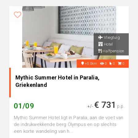
Vliegtuig
Hotel
Halfpension
+0.0km
0
0
0
Mythic Summer Hotel in Paralia,
Griekenland
€ 731
01/09
+/-
p.p.
Mythic Summer Hotel ligt in Paralia, aan de voet van
de indrukwekkende berg Olympus en op slechts
een korte wandeling van h...