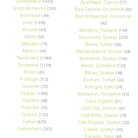
Griekenland
(1650)
Ayia Napa, Cyprus
(77)
Groot-Brittannie
(100)
Bad Gastein, Oostenrijk
(32)
Indonesië
(49)
Bad Hofgastein, Oostenrijk
Italië
(1338)
(40)
Kroatië
(40)
Bangkok, Thailand
(194)
Malta
(54)
Barcelona, Spanje
(333)
Marokko
(76)
Belek, Turkije
(66)
Mexico
(44)
Benalmádena, Spanje
(48)
Nederland
(1084)
Benidorm, Spanje
(156)
Oostenrijk
(1758)
Berlijn, Duitsland
(130)
Polen
(43)
Bilbao, Spanje
(48)
Portugal
(513)
Bodrum, Turkije
(24)
Slovenië
(25)
Bologna, Italië
(24)
Spanje
(1906)
Budapest, Hongarije
(55)
Thailand
(88)
Cairo, Egypte
(51)
Tsjechië
(55)
Cala Dor, Spanje
(26)
Tunesië
(132)
Cala Millor, Spanje
(29)
Turkije
(625)
Cala Ratjada, Spanje
(32)
Zwitserland
(255)
Calella, Spanje
(35)
Canazei, Italië
(40)