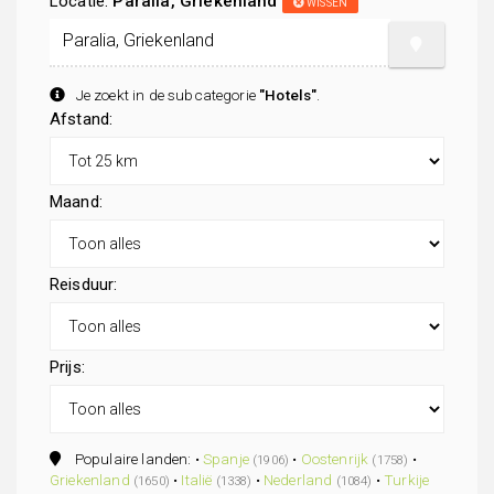
Locatie:
Paralia, Griekenland
WISSEN
Je zoekt in de subcategorie
"Hotels"
.
Afstand:
Maand:
Reisduur:
Prijs:
Populaire landen: •
Spanje
•
Oostenrijk
•
(1906)
(1758)
Griekenland
•
Italië
•
Nederland
•
Turkije
(1650)
(1338)
(1084)