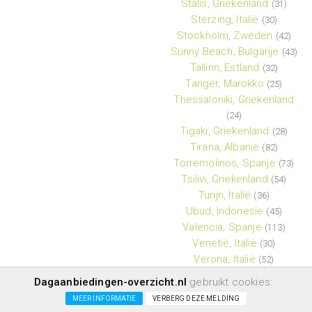
Stalis, Griekenland
(31)
Sterzing, Italië
(30)
Stockholm, Zweden
(42)
Sunny Beach, Bulgarije
(43)
Tallinn, Estland
(32)
Tanger, Marokko
(25)
Thessaloniki, Griekenland
(24)
Tigaki, Griekenland
(28)
Tirana, Albanie
(82)
Torremolinos, Spanje
(73)
Tsilivi, Griekenland
(54)
Turijn, Italië
(36)
Ubud, Indonesie
(45)
Valencia, Spanje
(113)
Venetië, Italië
(30)
Verona, Italië
(52)
Vilnius, Litouwen
(27)
Dagaanbiedingen-overzicht.nl
gebruikt cookies:
Vlore, Albanie
(24)
MEER INFORMATIE
VERBERG DEZE MELDING
Warschau, Polen
(39)