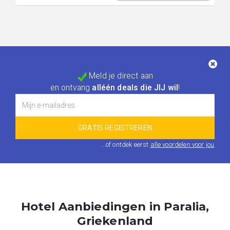
Meld je direct aan
en ontvang
alléén deals die JIJ wil
!
...of ontdek eerst
alle voordelen voor jou
.
Hotel Aanbiedingen in Paralia,
Griekenland