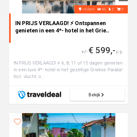
+0.0km
85
2
0
IN PRIJS VERLAAGD! ⚡️ Ontspannen
genieten in een 4*- hotel in het Grie..
€ 599,-
+/-
p.p.
IN PRIJS VERLAAGD! ⚡️ 6, 8, 11 of 15 dagen genieten
in een luxe 4*- hotel in het gezellige Griekse Paralia!
Incl. vlucht, o...
Bekijk