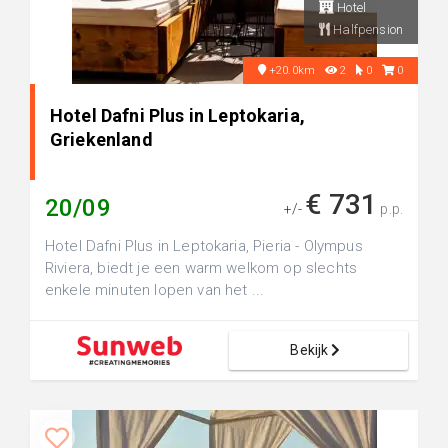
Hotel
Halfpension
+20.0km
2
0
0
Hotel Dafni Plus in Leptokaria,
Griekenland
€ 731
20/09
+/-
p.p.
Hotel Dafni Plus in Leptokaria, Pieria - Olympus
Riviera, biedt je een warm welkom op slechts
enkele minuten lopen van het ...
Bekijk