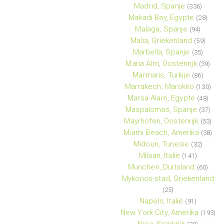
Madrid, Spanje
(336)
Makadi Bay, Egypte
(28)
Malaga, Spanje
(94)
Malia, Griekenland
(59)
Marbella, Spanje
(35)
Maria Alm, Oostenrijk
(39)
Marmaris, Turkije
(86)
Marrakech, Marokko
(130)
Marsa Alam, Egypte
(48)
Maspalomas, Spanje
(37)
Mayrhofen, Oostenrijk
(53)
Miami Beach, Amerika
(38)
Midoun, Tunesie
(32)
Milaan, Italië
(141)
Munchen, Duitsland
(60)
Mykonos-stad, Griekenland
(25)
Napels, Italië
(91)
New York City, Amerika
(193)