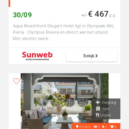
€ 467
30/09
+/-
p.p.
Aqua Beachfront Elegant Hotel ligt in Olympiaki Akti,
Pieria - Olympus Riviera en direct aan het strand.
Met slechts twinti...
Bekijk
Vliegtuig
Hotel
Logies
+0.0km
0
0
0