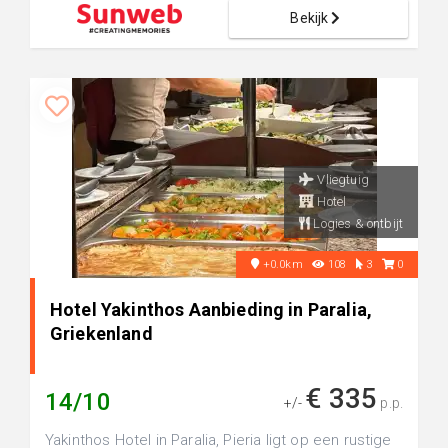
Bekijk
Vliegtuig
Hotel
Logies & ontbijt
+0.0km
108
3
0
Hotel Yakinthos Aanbieding in Paralia,
Griekenland
€ 335
14/10
+/-
p.p.
Yakinthos Hotel in Paralia, Pieria ligt op een rustige