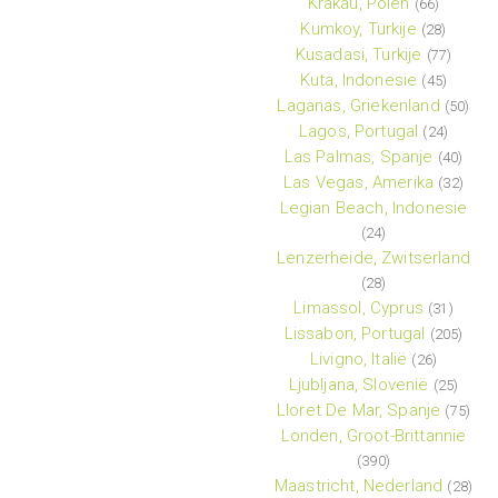
Krakau, Polen
(66)
Kumkoy, Turkije
(28)
Kusadasi, Turkije
(77)
Kuta, Indonesie
(45)
Laganas, Griekenland
(50)
Lagos, Portugal
(24)
Las Palmas, Spanje
(40)
Las Vegas, Amerika
(32)
Legian Beach, Indonesie
(24)
Lenzerheide, Zwitserland
(28)
Limassol, Cyprus
(31)
Lissabon, Portugal
(205)
Livigno, Italië
(26)
Ljubljana, Slovenië
(25)
Lloret De Mar, Spanje
(75)
Londen, Groot-Brittannie
(390)
Maastricht, Nederland
(28)