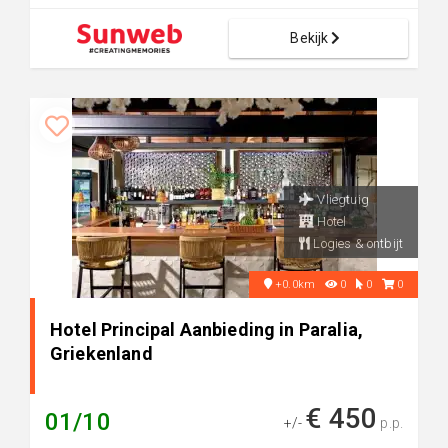
Bekijk
Vliegtuig
Hotel
Logies & ontbijt
+0.0km
0
0
0
Hotel Principal Aanbieding in Paralia,
Griekenland
€ 450
01/10
+/-
p.p.