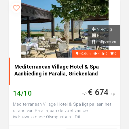
Vliegtuig
Hotel
Halfpension
+0.0km
4
0
0
Mediterranean Village Hotel & Spa
Aanbieding in Paralia, Griekenland
€ 674
14/10
+/-
p.p.
Mediterranean Village Hotel & Spa ligt pal aan het
strand van Paralia, aan de voet van de
indrukwekkende Olympusberg. Dit r...