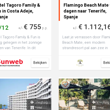
tel Tagoro Family &
Flamingo Beach Mate 
 in Costa Adeje,
dagen naar Tenerife,
anje
Spanje
€ 755
€ 1.112,1
/12
+/-
p.p.
+/-
l Tagoro Family & Fun is
Laat je verrassen door Flam
ig gelegen in het zonnige
Beach Mate, een modern
en van Tenerife. In dit
strandresort pal aan zee in
lieparadijs is voor ieder wat
Costa Adeje, Tenerife. Geni
van het ve...
Bekijken
Bek
Vliegtuig
Vliegtuig
Hotel
Hotel