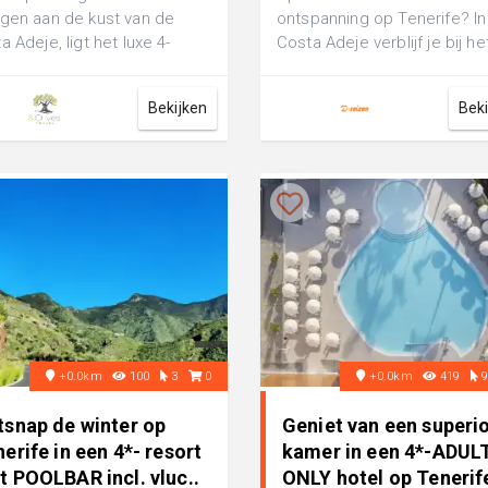
gen aan de kust van de
ontspanning op Tenerife? In
a Adeje, ligt het luxe 4-
Costa Adeje verblijf je bij he
renhotel Dreams Hotel
elegante 5-sterren Hotel
n Tr...
Jardines de Nivar...
Bekijken
Bek
+0.0km
100
3
0
+0.0km
419
tsnap de winter op
Geniet van een superi
erife in een 4*- resort
kamer in een 4*-ADUL
t POOLBAR incl. vluc..
ONLY hotel op Tenerife