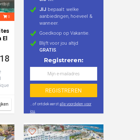
ntbijt
JIJ
bepaalt: welke
aanbiedingen, hoeveel &
2
0
wanneer.
ites
Goedkoop op Vakantie.
 El
Blijft voor jou altijd
GRATIS
.
718
Registreren:
e
l
tique
ijken
...of ontdek eerst
alle voordelen voor
jou
.