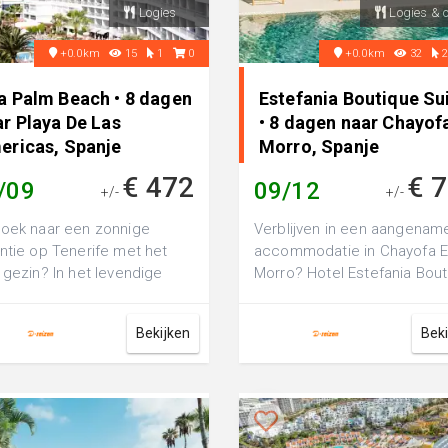
Logies
Logies & o
+0.0km
15
1
0
+0.0km
32
a Palm Beach • 8 dagen
Estefania Boutique Su
r Playa De Las
• 8 dagen naar Chayofa
ericas, Spanje
Morro, Spanje
€ 472
€ 
/09
09/12
+/-
+/-
oek naar een zonnige
Verblijven in een aangenam
ntie op Tenerife met het
accommodatie in Chayofa E
 gezin? In het levendige
Morro? Hotel Estefania Bou
a de las Américas ligt het
Suites is een luxe 4-sterren
hotel, ...
Bekijken
Bek