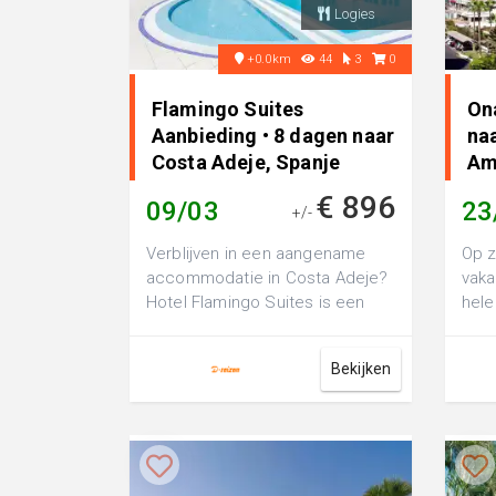
Logies
+0.0km
44
3
0
Flamingo Suites
On
Aanbieding • 8 dagen naar
naa
Costa Adeje, Spanje
Am
€ 896
09/03
23
+/-
Verblijven in een aangename
Op z
accommodatie in Costa Adeje?
vaka
Hotel Flamingo Suites is een
hele
luxe 4-sterren hotel, perfect
Play
voor ee...
3-...
Bekijken