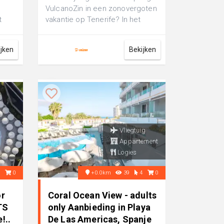
VulcanoZin in een zonovergoten
t
vakantie op Tenerife? In het
levendige centrum vind je het
co...
ijken
Bekijken
Vliegtuig
Appartement
Logies
9
0
+0.0km
39
4
0
or
Coral Ocean View - adults
TS
only Aanbieding in Playa
!..
De Las Americas, Spanje