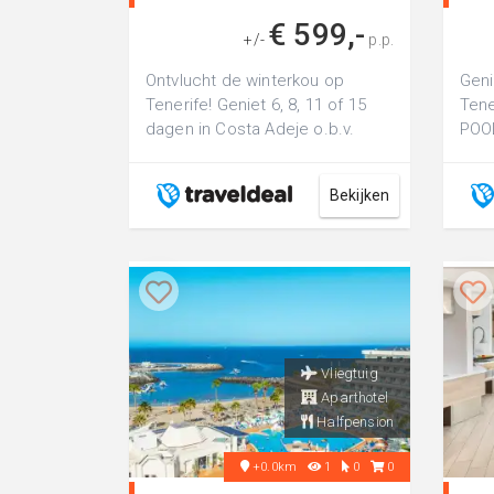
Heerlijke wi..
€ 599,-
+/-
p.p.
Ontvlucht de winterkou op
Geni
Tenerife! Geniet 6, 8, 11 of 15
Tene
dagen in Costa Adeje o.b.v.
POOL
halfpension incl. vlucht &
o.b.
transfer
Bekijken
Vliegtuig
Aparthotel
Halfpension
+0.0km
1
0
0