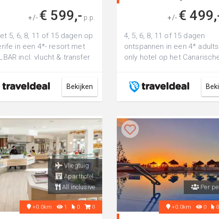
€ 599,-
€ 499,
+/-
p.p.
+/-
et 5, 6, 8, 11 of 15 dagen op
4, 5, 6, 8, 11 of 15 dagen
rife in een 4*- resort met
ontspannen in een 4* adults
BAR incl. vlucht & transfer
only hotel op het Canarisch
v. halfpension of ALL-...
eiland Tenerife incl. vlucht &
transfer...
Bekijken
Bek
Vliegtuig
Aparthotel
All inclusive
Per pe
+0.0km
1
0
0
+0.0km
0