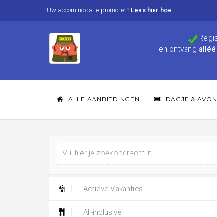
Uw accommodatie promoten?
Lees hier hoe...
Regis
en ontvang
alléé
ALLE AANBIEDINGEN
DAGJE & AVON
Actieve Vakanties
All-inclusive