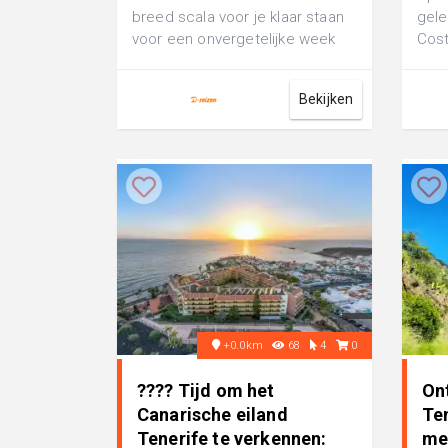
breed scala voor je klaar staan
gele
voor een onvergetelijke week
Cost
naar Costa Adeje. Laat de
ster
glinste...
Jardi
Bekijken
+0.0km
68
4
0
???? Tijd om het
On
Canarische eiland
Ten
Tenerife te verkennen:
me