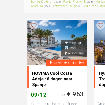
Berlijn, Duitsland
•
Parijs, Frankrijk
•
Alanya
(94)
(223)
Amerika
•
Antwerpen, België
•
Zuid-male Atol
(153)
(8)
Vliegtuig
Hotel
All inclusive
+0.0km
31
3
0
HOVIMA Cool Costa
Hya
Adeje • 8 dagen naar
Tro
Spanje
da
€ 963
09/12
+/-
Het 4-sterrenhotel heeft een
Op e