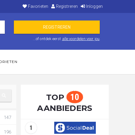
Favorieten
Registreren
Inloggen
...of ontdek eerst
alle voordelen voor jou
.
ORIETEN
10
TOP
AANBIEDERS
147
1
196