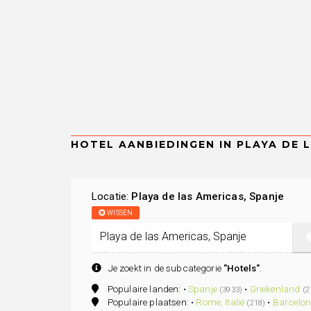
Locatie:
Playa de las Americas, Spanje
WISSEN
Je zoekt in de subcategorie
"Hotels"
.
Populaire landen: •
Spanje
•
Griekenland
(3933)
(2
Populaire plaatsen: •
Rome, Italië
•
Barcelon
(218)