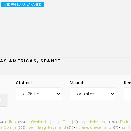
TERUG NAAR: VAKANTIE
Afstand:
Maand:
Rei
•
Italië
•
Oostenrijk
•
Turkije
•
Nederland
•
Portu
742)
(2347)
(1815)
(1353)
(1093)
a, Spanje
•
Den Haag, Nederland
•
Athene, Griekenland
•
Zell 
(253)
(31)
(87)