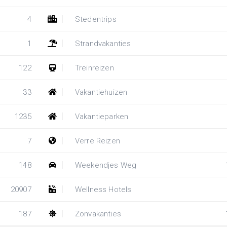
4
Stedentrips
1
Strandvakanties
122
Treinreizen
33
Vakantiehuizen
1235
Vakantieparken
7
Verre Reizen
148
Weekendjes Weg
20907
Wellness Hotels
187
Zonvakanties