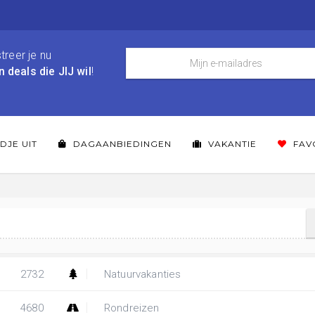
treer je nu
n deals die JIJ wil
!
DJE UIT
DAGAANBIEDINGEN
VAKANTIE
FAV
2732
Natuurvakanties
4680
Rondreizen