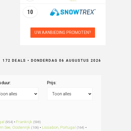
10
UW AANBIEDING PROMOTEN?
172 DEALS • DONDERDAG 06 AUGUSTUS 2026
sduur:
Prijs:
gal
•
Frankrijk
(954)
(598)
Am See, Oostenrijk
•
Lissabon, Portugal
•
(106)
(164)