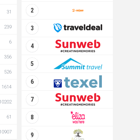
2
31
239
3
6
4
356
5
526
6
1614
7
10202
8
61
10907
9