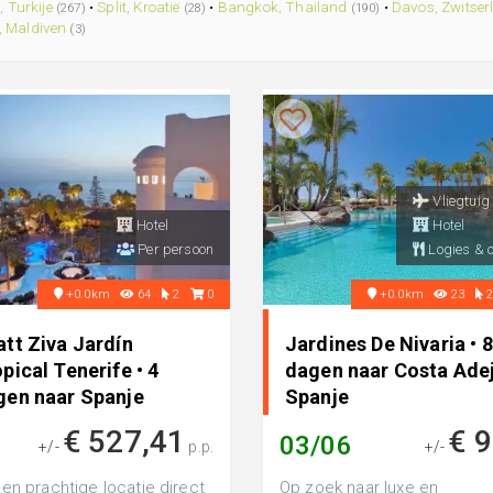
, Turkije
•
Split, Kroatië
•
Bangkok, Thailand
•
Davos, Zwitser
(267)
(28)
(190)
, Maldiven
(3)
Vliegtuig
Hotel
Hotel
Per persoon
Logies & o
+0.0km
64
2
0
+0.0km
23
tt Ziva Jardín
Jardines De Nivaria • 8
pical Tenerife • 4
dagen naar Costa Adej
gen naar Spanje
Spanje
€ 527,41
€ 
03/06
+/-
p.p.
+/-
en prachtige locatie direct
Op zoek naar luxe en