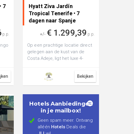
• 7
Hyatt Ziva Jardín
Tropical Tenerife • 7
dagen naar Spanje
6
€ 1.299,39
p.p.
+/-
p.p.
ingo
Op een prachtige locatie direct
gelegen aan de kust van de
Costa Adeje, ligt het luxe 4-
et
sterrenhotel Dreams Hotel
Jardin Tr...
ijken
Bekijken
Hotels Aanbiedingen
in je mailbox!
Geen spam meer. Ontvang
alléén
Hotels
Deals die
JIJ
wil.