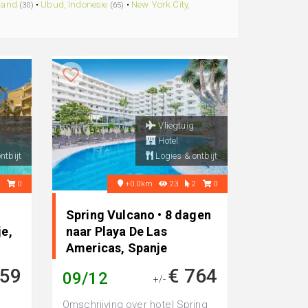
land
•
Ubud, Indonesie
•
New York City,
(30)
(65)
Vliegtuig
Hotel
ntbijt
Logies & ontbijt
2
0
+0.0km
23
2
0
Spring Vulcano • 8 dagen
e,
naar Playa De Las
Americas, Spanje
959
€ 764
09/12
+/-
Omschrijving over hotel Spring