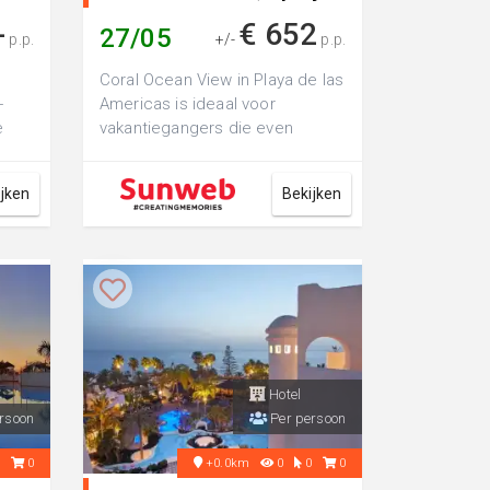
-
€ 652
27/05
p.p.
+/-
p.p.
Coral Ocean View in Playa de las
-
Americas is ideaal voor
e
vakantiegangers die even
zonder kinderen op vakantie
willen en gra...
ijken
Bekijken
Hotel
rsoon
Per persoon
0
0
+0.0km
0
0
0