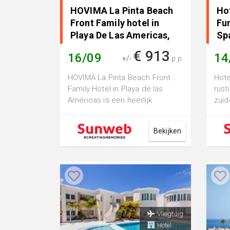
HOVIMA La Pinta Beach
Ho
Front Family hotel in
Fun
Playa De Las Americas,
Sp
Spanje
€ 913
16/09
14
+/-
p.p.
HOVIMA La Pinta Beach Front
Hote
Family Hotel in Playa de las
rust
Américas is een heerlijk
zuid
familiehotel met een toplocatie
fami
aa...
wi...
Bekijken
Vliegtuig
Hotel