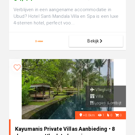
Verblijven in een aangename accommodatie in
Ubud? Hotel Santi Mandala Villa en Spa is een luxe
4-sterren hotel, perfect voo...
Bekijk
Vliegtuig
Villa
Logies & ontbijt
+0.0km
1
0
0
Kayumanis Private Villas Aanbieding • 8