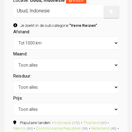
Locatie:
Ubud, Indonesie
WISSEN
Je zoekt in de subcategorie
"Verre Reizen"
.
Afstand:
Maand:
Reisduur:
Prijs:
Populaire landen: •
Indonesië
•
Thailand
•
(172)
(67)
Mexico
•
Dominicaanse Republiek
•
Nederland
•
(60)
(59)
(40)