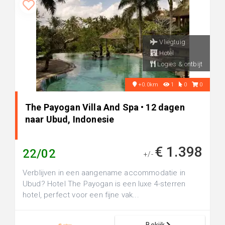
Vliegtuig
Hotel
Logies & ontbijt
+0.0km
1
0
0
The Payogan Villa And Spa • 12 dagen
naar Ubud, Indonesie
€ 1.398
22/02
+/-
Verblijven in een aangename accommodatie in
Ubud? Hotel The Payogan is een luxe 4-sterren
hotel, perfect voor een fijne vak...