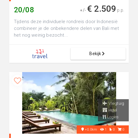
€ 2.509
20/08
+/-
p.p.
Tijdens deze individuele rondreis door Indonesië
combineer je de onbekendere delen van Bali met
het nog weinig bezocht...
Bekijk
Vliegtuig
Hotel
Logies
+0.0km
1
0
0