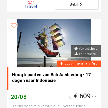
Bekijk
Vakantiehuis
Per persoon
+20.0km
88
3
0
Hoogtepunten van Bali Aanbieding • 17
dagen naar Indonesië
€ 609
20/08
+/-
p.p.
Tijdens deze reis verblijf je in 3 verschillende