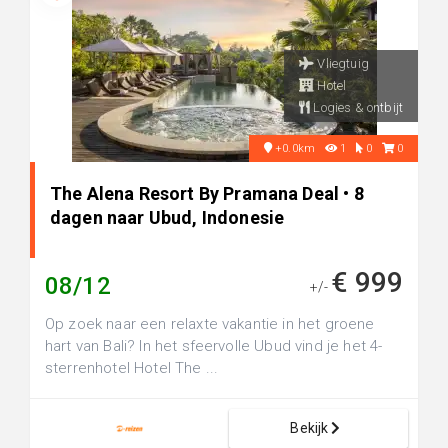
Vliegtuig
Hotel
Logies & ontbijt
+0.0km
1
0
0
The Alena Resort By Pramana Deal • 8
dagen naar Ubud, Indonesie
€ 999
08/12
+/-
Op zoek naar een relaxte vakantie in het groene
hart van Bali? In het sfeervolle Ubud vind je het 4-
sterrenhotel Hotel The ...
Bekijk