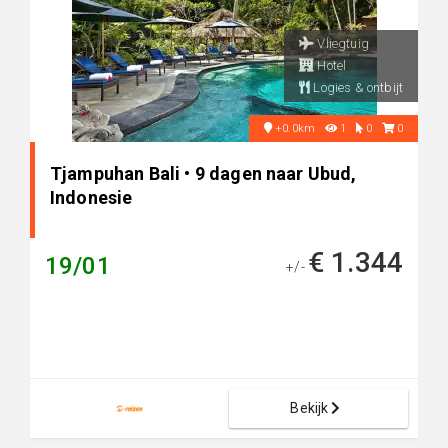
Vliegtuig
Hotel
Logies & ontbijt
+0.0km
1
0
0
Tjampuhan Bali • 9 dagen naar Ubud,
Indonesie
€ 1.344
19/01
+/-
Bekijk