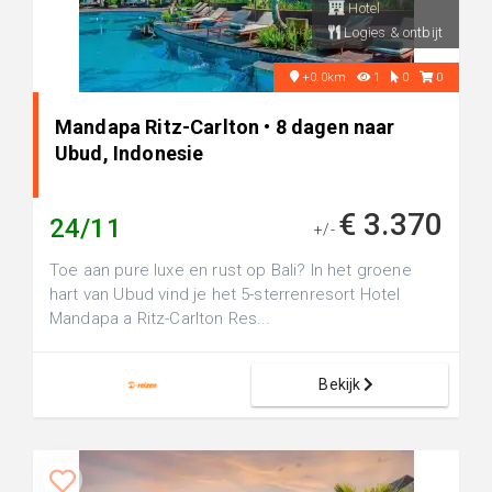
Hotel
Logies & ontbijt
+0.0km
1
0
0
Mandapa Ritz-Carlton • 8 dagen naar
Ubud, Indonesie
€ 3.370
24/11
+/-
Toe aan pure luxe en rust op Bali? In het groene
hart van Ubud vind je het 5-sterrenresort Hotel
Mandapa a Ritz-Carlton Res...
Bekijk