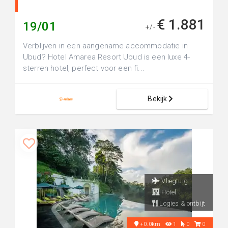
€ 1.881
19/01
+/-
Verblijven in een aangename accommodatie in
Ubud? Hotel Amarea Resort Ubud is een luxe 4-
sterren hotel, perfect voor een fi...
Bekijk
Vliegtuig
Hotel
Logies & ontbijt
+0.0km
1
0
0