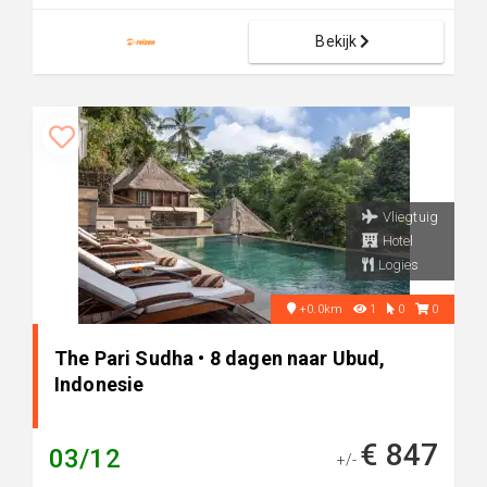
Bekijk
Vliegtuig
Hotel
Logies
+0.0km
1
0
0
The Pari Sudha • 8 dagen naar Ubud,
Indonesie
€ 847
03/12
+/-