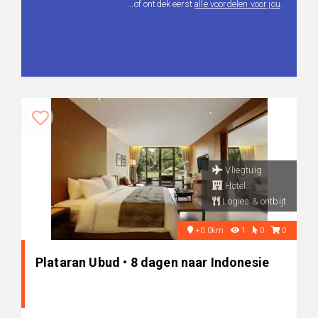
...of ontdek eerst
alle voordelen voor jou
.
Vliegtuig
Hotel
Logies & ontbijt
+0.0km
1
0
0
Plataran Ubud • 8 dagen naar Indonesie