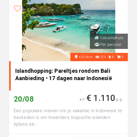
Vakantiehuis
Per persoon
+20.0km
224
8
0
Islandhopping: Pareltjes rondom Bali
Aanbieding • 17 dagen naar Indonesië
€ 1.110
20/08
+/-
p.p.
Een populaire manier om je vakantie in Indonesië te
besteden is om meerdere tropische eilanden
tijdens éé...