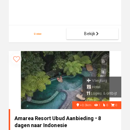
Bekijk
Vliegtuig
Hotel
Logies & ontbijt
+0.0km
1
0
0
Amarea Resort Ubud Aanbieding • 8
dagen naar Indonesie