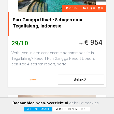
+10.0km
1
0
0
Puri Gangga Ubud • 8 dagen naar
Tegallalang, Indonesie
€ 954
29/10
+/-
Verblijven in een aangename accommodatie in
Tegallalang? Resort Puri Gangga Resort Ubud is
een luxe 4-sterren resort, perfe...
Bekijk
Dagaanbiedingen-overzicht.nl
gebruikt cookies:
MEER INFORMATIE
VERBERG DEZE MELDING