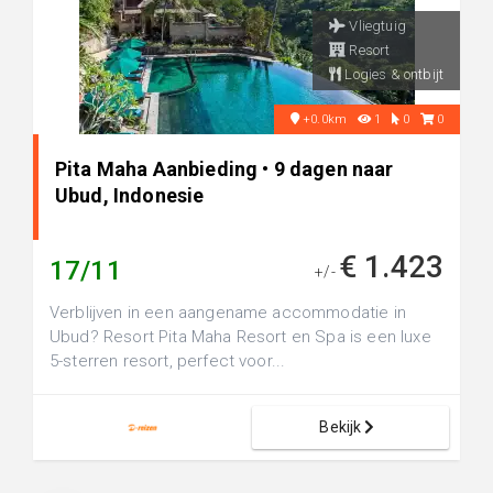
Vliegtuig
Resort
Logies & ontbijt
+0.0km
1
0
0
Pita Maha Aanbieding • 9 dagen naar
Ubud, Indonesie
€ 1.423
17/11
+/-
Verblijven in een aangename accommodatie in
Ubud? Resort Pita Maha Resort en Spa is een luxe
5-sterren resort, perfect voor...
Bekijk