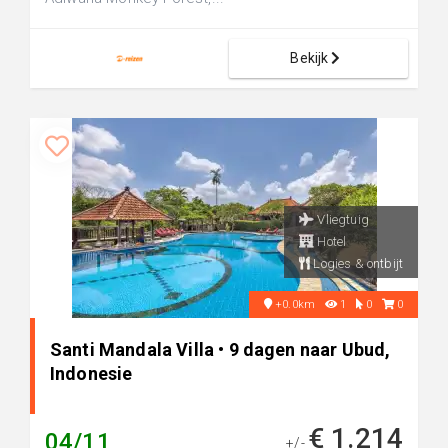
Bekijk
Vliegtuig
Hotel
Logies & ontbijt
+0.0km
1
0
0
Santi Mandala Villa • 9 dagen naar Ubud,
Indonesie
€ 1.214
04/11
+/-