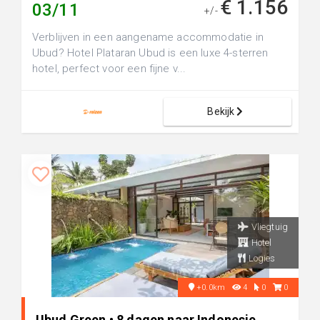
€ 1.156
03/11
+/-
Verblijven in een aangename accommodatie in
Ubud? Hotel Plataran Ubud is een luxe 4-sterren
hotel, perfect voor een fijne v...
Bekijk
Vliegtuig
Hotel
Logies
+0.0km
4
0
0
Ubud Green • 8 dagen naar Indonesie