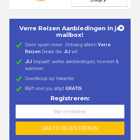
Bekijk
Verre Reizen Aanbiedingen in je
mailbox!
Geen spam meer. Ontvang alléén
Verre
Reizen
Deals die
JIJ
wil.
JIJ
bepaalt: welke aanbiedingen, hoeveel &
wanneer.
Goedkoop op Vakantie.
Blijft voor jou altijd
GRATIS
.
Registreren: