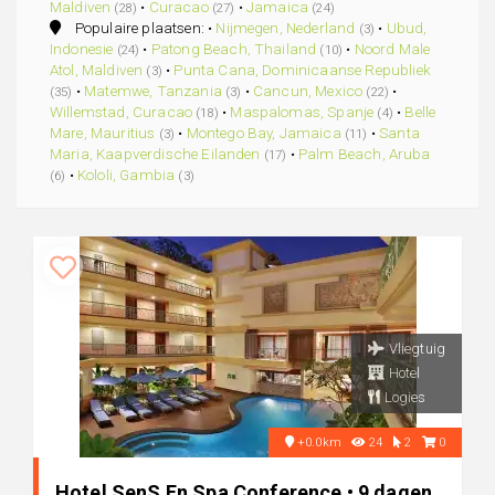
Maldiven
•
Curacao
•
Jamaica
(28)
(27)
(24)
Populaire plaatsen: •
Nijmegen, Nederland
•
Ubud,
(3)
Indonesie
•
Patong Beach, Thailand
•
Noord Male
(24)
(10)
Atol, Maldiven
•
Punta Cana, Dominicaanse Republiek
(3)
•
Matemwe, Tanzania
•
Cancun, Mexico
•
(35)
(3)
(22)
Willemstad, Curacao
•
Maspalomas, Spanje
•
Belle
(18)
(4)
Mare, Mauritius
•
Montego Bay, Jamaica
•
Santa
(3)
(11)
Maria, Kaapverdische Eilanden
•
Palm Beach, Aruba
(17)
•
Kololi, Gambia
(6)
(3)
Vliegtuig
Hotel
Logies
+0.0km
24
2
0
Hotel SenS En Spa Conference • 9 dagen