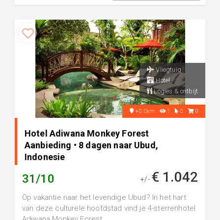
Vliegtuig
Hotel
Logies & ontbijt
+0.0km
1
0
0
Hotel Adiwana Monkey Forest
Aanbieding • 8 dagen naar Ubud,
Indonesie
€ 1.042
31/10
+/-
Op vakantie naar het levendige Ubud? In het hart
van deze culturele hoofdstad vind je 4-sterrenhotel
Adiwana Monkey Forest,...