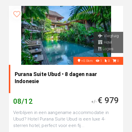
Vliegtuig
Hotel
Logies
+0.0km
1
0
0
Purana Suite Ubud • 8 dagen naar
Indonesie
€ 979
08/12
+/-
Verblijven in een aangename accommodatie in
Ubud? Hotel Purana Suite Ubud is een luxe 4-
sterren hotel, perfect voor een fij...