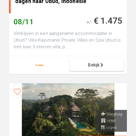
dagen naar Ubud, Indonesie
€ 1.475
08/11
+/-
Verblijven in een aangename accommodatie in
Ubud? Villa Kayumanis Private Villas en Spa Ubud is
een luxe 5-sterren villa, p...
Bekijk
Vliegtuig
Hotel
Logies