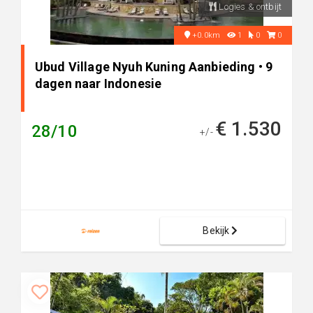
Logies & ontbijt
+0.0km
1
0
0
Ubud Village Nyuh Kuning Aanbieding • 9
dagen naar Indonesie
€ 1.530
28/10
+/-
Bekijk