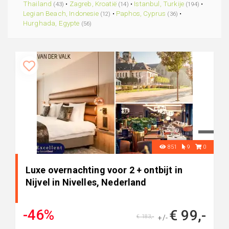
Thailand
•
Zagreb, Kroatië
•
Istanbul, Turkije
•
(43)
(14)
(194)
Legian Beach, Indonesie
•
Paphos, Cyprus
•
(12)
(36)
Hurghada, Egypte
(56)
851
9
0
Luxe overnachting voor 2 + ontbijt in
Nijvel in Nivelles, Nederland
-46%
€ 99,-
€ 183,-
+/-