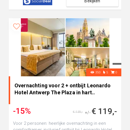
Bekijken
350
5
0
Overnachting voor 2 + ontbijt Leonardo
Hotel Antwerp The Plaza in hart..
-15%
€ 119,-
€ 139,-
+/-
Voor 2 personen: heerlijke overnachting in een
comfortkamer, inclusief ontbijt bij Leonardo Hotel