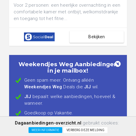
Voor 2 personen: een heerlijke overnachting in een
comfortabele kamer met ontbijt, welkomstdrankje
en toegang tot het fitne...
Bekijken
Weekendjes Weg Aanbiedingen
in je mailbox!
Geen spam meer. Ontvang alléén
Weekendjes Weg
Deals die
JIJ
wil.
JIJ
bepaalt: welke aanbiedingen, hoeveel &
wanneer.
Goedkoop op Vakantie.
Blijft voor jou altijd
GRATIS
.
Dagaanbiedingen-overzicht.nl
gebruikt cookies:
MEER INFORMATIE
VERBERG DEZE MELDING
Registreren: