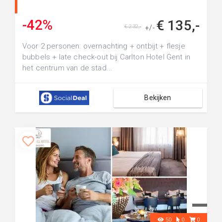
-42%
€ 135,-
€ 232,-
+/-
Voor 2 personen: overnachting + ontbijt + flesje
bubbels + late check-out bij Carlton Hotel Gent in
het centrum van de stad...
Bekijken
50
0
0