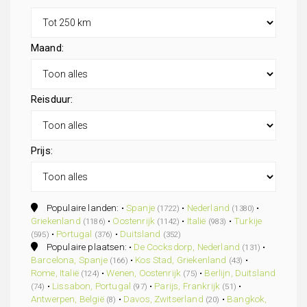
Maand:
Reisduur:
Prijs:
Populaire landen: •
Spanje
•
Nederland
•
(1722)
(1380)
Griekenland
•
Oostenrijk
•
Italië
•
Turkije
(1186)
(1142)
(983)
•
Portugal
•
Duitsland
(595)
(376)
(352)
Populaire plaatsen: •
De Cocksdorp, Nederland
•
(131)
Barcelona, Spanje
•
Kos Stad, Griekenland
•
(166)
(43)
Rome, Italië
•
Wenen, Oostenrijk
•
Berlijn, Duitsland
(124)
(75)
•
Lissabon, Portugal
•
Parijs, Frankrijk
•
(74)
(97)
(51)
Antwerpen, België
•
Davos, Zwitserland
•
Bangkok,
(8)
(20)