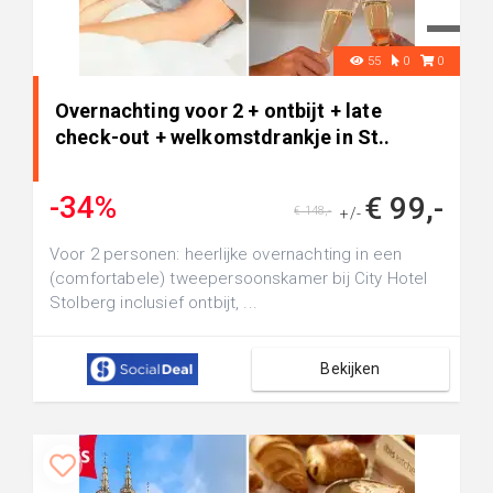
55
0
0
Overnachting voor 2 + ontbijt + late
check-out + welkomstdrankje in St..
-34%
€ 99,-
€ 148,-
+/-
Voor 2 personen: heerlijke overnachting in een
(comfortabele) tweepersoonskamer bij City Hotel
Stolberg inclusief ontbijt, ...
Bekijken