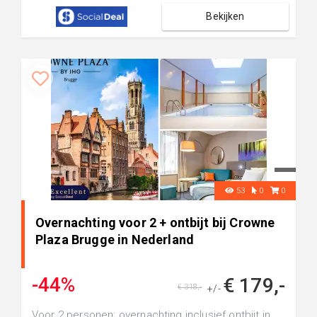
Bekijken
53
0
0
Overnachting voor 2 + ontbijt bij Crowne
Plaza Brugge in Nederland
-44%
€ 179,-
€ 318,-
+/-
Voor 2 personen: overnachting inclusief ontbijt in