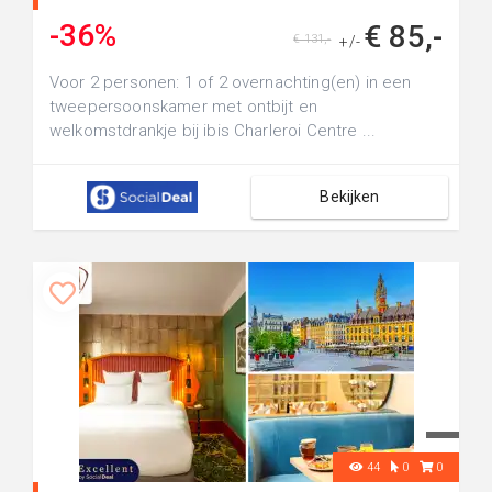
-36%
€ 85,-
€ 131,-
+/-
Voor 2 personen: 1 of 2 overnachting(en) in een
tweepersoonskamer met ontbijt en
welkomstdrankje bij ibis Charleroi Centre ...
Bekijken
44
0
0