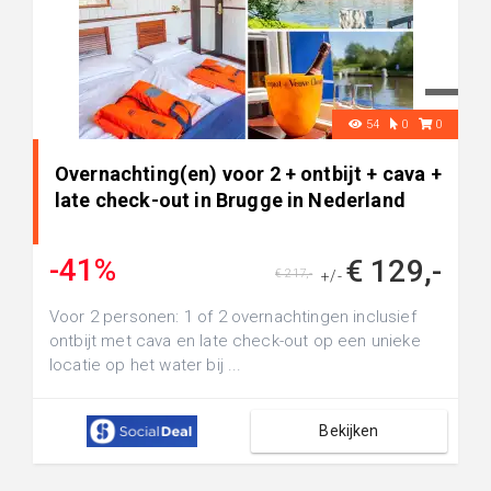
54
0
0
Overnachting(en) voor 2 + ontbijt + cava +
late check-out in Brugge in Nederland
-41%
€ 129,-
€ 217,-
+/-
Voor 2 personen: 1 of 2 overnachtingen inclusief
ontbijt met cava en late check-out op een unieke
locatie op het water bij ...
Bekijken