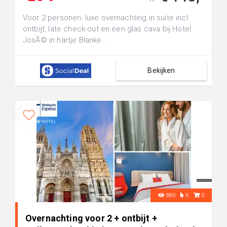
Voor 2 personen: luxe overnachting in suite incl.
ontbijt, late check-out en een glas cava bij Hotel
JosÃ© in hartje Blanke...
Bekijken
886
6
0
Overnachting voor 2 + ontbijt +