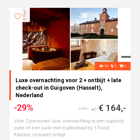
46
0
0
Luxe overnachting voor 2 + ontbijt + late
check-out in Guigoven (Hasselt),
Nederland
-29%
€ 164,-
€ 229,-
+/-
Voor 2 personen: luxe overnachting in een superior
suite of een suite met bubbelbad bij 't Rood
Kasteel, inclusief ontbijt ...