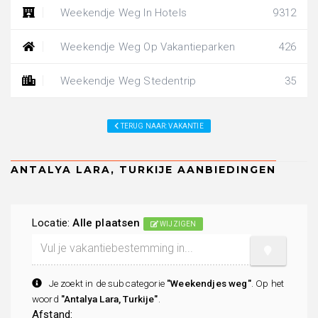
Weekendje Weg In Hotels
9312
Weekendje Weg Op Vakantieparken
426
Weekendje Weg Stedentrip
35
TERUG NAAR: VAKANTIE
Locatie:
Alle plaatsen
WIJZIGEN
Je zoekt in de subcategorie
"Weekendjes weg"
. Op het
woord
"Antalya Lara, Turkije"
.
Afstand: