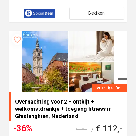
Bekijken
17
0
0
Overnachting voor 2 + ontbijt +
welkomstdrankje + toegang fitness in
Ghislenghien, Nederland
-36%
€ 112,-
€ 174,-
+/-