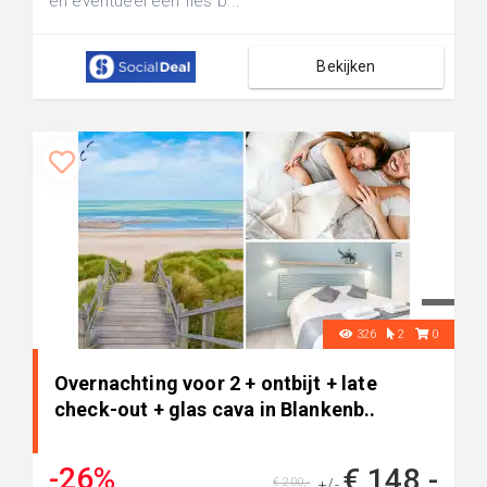
en eventueel een fles b...
Bekijken
326
2
0
Overnachting voor 2 + ontbijt + late
check-out + glas cava in Blankenb..
-26%
€ 148,-
€ 200,-
+/-