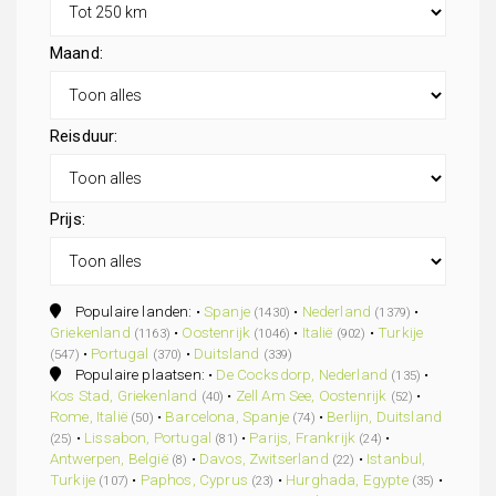
Maand:
Reisduur:
Prijs:
Populaire landen: •
Spanje
•
Nederland
•
(1430)
(1379)
Griekenland
•
Oostenrijk
•
Italië
•
Turkije
(1163)
(1046)
(902)
•
Portugal
•
Duitsland
(547)
(370)
(339)
Populaire plaatsen: •
De Cocksdorp, Nederland
•
(135)
Kos Stad, Griekenland
•
Zell Am See, Oostenrijk
•
(40)
(52)
Rome, Italië
•
Barcelona, Spanje
•
Berlijn, Duitsland
(50)
(74)
•
Lissabon, Portugal
•
Parijs, Frankrijk
•
(25)
(81)
(24)
Antwerpen, België
•
Davos, Zwitserland
•
Istanbul,
(8)
(22)
Turkije
•
Paphos, Cyprus
•
Hurghada, Egypte
•
(107)
(23)
(35)