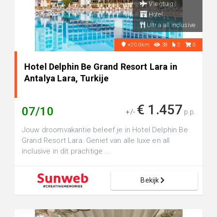
Vliegtuig
Hotel
Ultra all inclusive
+20.0km
38
2
0
Hotel Delphin Be Grand Resort Lara in
Antalya Lara, Turkije
€ 1.457
07/10
+/-
p.p.
Jouw droomvakantie beleef je in Hotel Delphin Be
Grand Resort Lara. Geniet van alle luxe en all
inclusive in dit prachtige ...
Bekijk