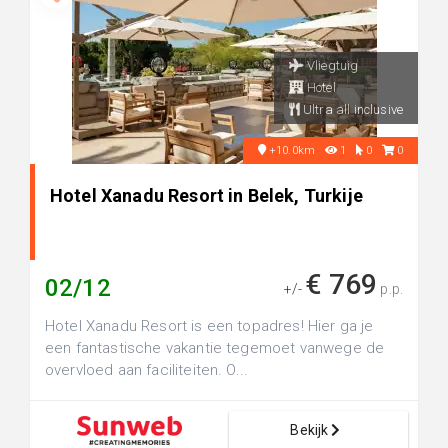
Vliegtuig
Hotel
Ultra all inclusive
+10.0km
1
0
0
Hotel Xanadu Resort in Belek, Turkije
€ 769
02/12
+/-
p.p.
Hotel Xanadu Resort is een topadres! Hier ga je
een fantastische vakantie tegemoet vanwege de
overvloed aan faciliteiten. O...
Bekijk