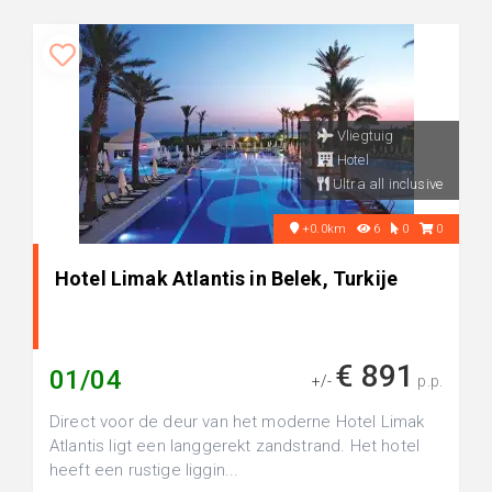
Vliegtuig
Hotel
Ultra all inclusive
+0.0km
6
0
0
Hotel Limak Atlantis in Belek, Turkije
€ 891
01/04
+/-
p.p.
Direct voor de deur van het moderne Hotel Limak
Atlantis ligt een langgerekt zandstrand. Het hotel
heeft een rustige liggin...