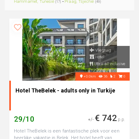
Hammamet, Tunesië
•
Praag, Tsjechië
(17)
(49)
Vliegtuig
Hotel
Ultra all inclusive
+0.0km
36
2
0
Hotel TheBelek - adults only in Turkije
€ 742
29/10
+/-
p.p.
Hotel TheBelek is een fantastische plek voor een
heerlijke vakantie in Belek. Het hotel heeft van