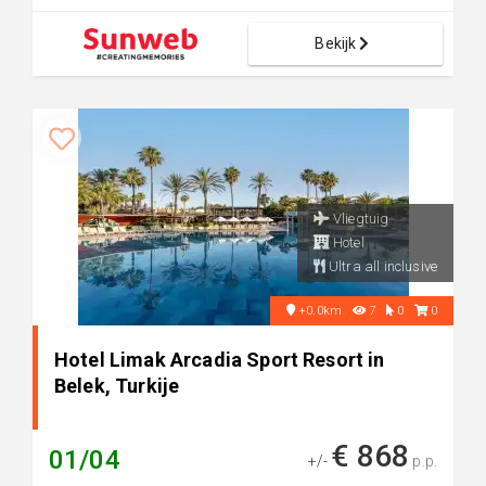
Bekijk
Vliegtuig
Hotel
Ultra all inclusive
+0.0km
7
0
0
Hotel Limak Arcadia Sport Resort in
Belek, Turkije
€ 868
01/04
+/-
p.p.