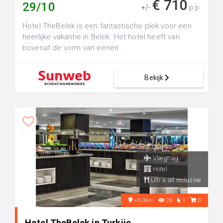
€ 710
29/10
+/-
p.p.
Hotel TheBelek is een fantastische plek voor een
heerlijke vakantie in Belek. Het hotel heeft van
bovenaf de vorm van eenen...
Bekijk
Vliegtuig
Hotel
Ultra all inclusive
+0.0km
20
1
0
Hotel TheBelek in Turkije