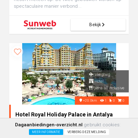
spectaculaire manier verbond...
Bekijk
Vliegtuig
Hotel
Ultra all inclusive
+20.0km
1
0
0
Hotel Royal Holiday Palace in Antalya
Lara, Turkije
Dagaanbiedingen-overzicht.nl
gebruikt cookies:
MEER INFORMATIE
VERBERG DEZE MELDING