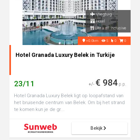
Vliegtuig
Hotel
Ultra all inclusive
+0.0km
5
0
0
Hotel Granada Luxury Belek in Turkije
€ 984
23/11
+/-
p.p.
Hotel Granada Luxury Belek ligt op loopafstand van
het bruisende centrum van Belek. Om bij het strand
te komen kun je de gr...
Bekijk