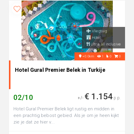
Vliegtuig
Hotel
Ultra all inclusive
+0.0km
1
0
0
Hotel Gural Premier Belek in Turkije
€ 1.154
02/10
+/-
p.p.
Hotel Gural Premier Belek ligt rustig en midden in
een prachtig bebost gebied. Als je om je heen kijkt
zie je dat ze hier v...