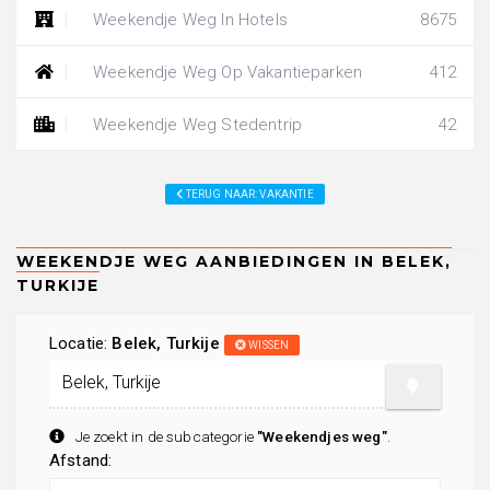
Weekendje Weg In Hotels
8675
Weekendje Weg Op Vakantieparken
412
Weekendje Weg Stedentrip
42
TERUG NAAR: VAKANTIE
Locatie:
Belek, Turkije
WISSEN
Je zoekt in de subcategorie
"Weekendjes weg"
.
Afstand: