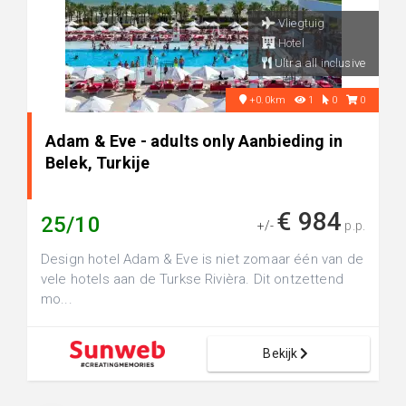
Vliegtuig
Hotel
Ultra all inclusive
+0.0km
1
0
0
Adam & Eve - adults only Aanbieding in
Belek, Turkije
€ 984
25/10
+/-
p.p.
Design hotel Adam & Eve is niet zomaar één van de
vele hotels aan de Turkse Rivièra. Dit ontzettend
mo...
Bekijk