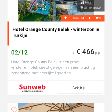
Hotel
All inclusive
+10.0km
1
0
0
Hotel Orange County Belek - winterzon in
Turkije
€ 466
02/12
+/-
p.p.
Hotel Orange County Belek is een groot
vijfsterrenhotel, direct gelegen aan een prachtig
zandstrand met heerlijke ligbedjes...
Bekijk