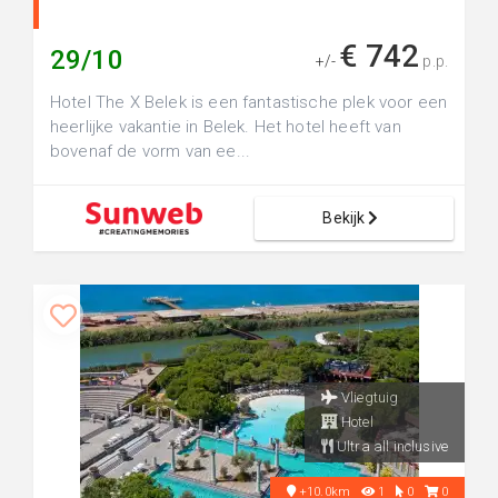
€ 742
29/10
+/-
p.p.
Hotel The X Belek is een fantastische plek voor een
heerlijke vakantie in Belek. Het hotel heeft van
bovenaf de vorm van ee...
Bekijk
Vliegtuig
Hotel
Ultra all inclusive
+10.0km
1
0
0