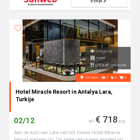
Bekijk
Vliegtuig
Hotel
Ultra all inclusive
+20.0km
1
0
0
Hotel Miracle Resort in Antalya Lara,
Turkije
€ 718
02/12
+/-
p.p.
Aan de kust van Lara valt het mooie Hotel Miracle
Resort meteen op. De twee gebouwen worden op