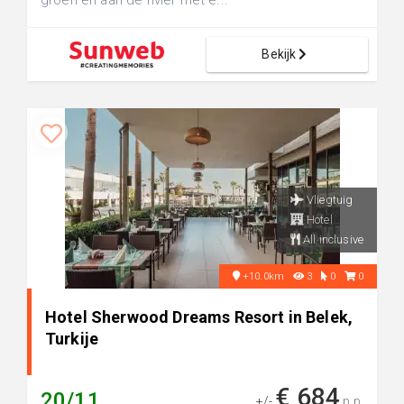
groen en aan de rivier met e...
Bekijk
Vliegtuig
Hotel
All inclusive
+10.0km
3
0
0
Hotel Sherwood Dreams Resort in Belek,
Turkije
€ 684
20/11
+/-
p.p.