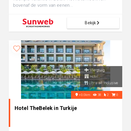
bovenaf de vorm van eenen...
Bekijk
Vliegtuig
Hotel
Ultra all inclusive
+0.0km
38
2
0
Hotel TheBelek in Turkije