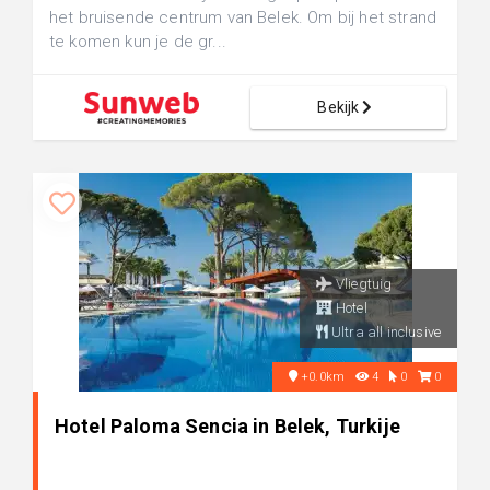
het bruisende centrum van Belek. Om bij het strand
te komen kun je de gr...
Bekijk
Vliegtuig
Hotel
Ultra all inclusive
+0.0km
4
0
0
Hotel Paloma Sencia in Belek, Turkije