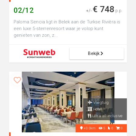
€ 748
02/12
+/-
p.p.
Paloma Sencia ligt in Belek aan de Turkse Rivièra is
een luxe 5-sterrenresort waar je volop kunt
genieten van zon, z...
Bekijk
Vliegtuig
Hotel
Ultra all inclusive
+0.0km
5
0
0