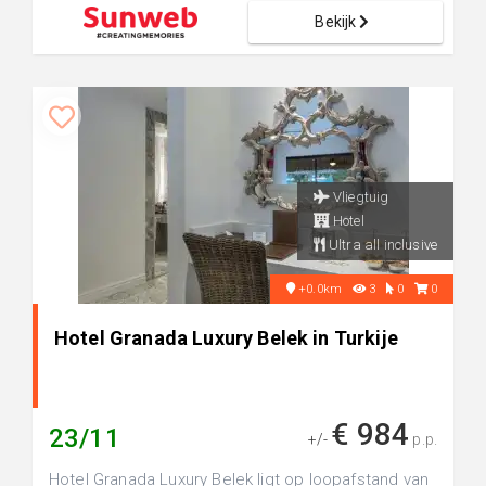
Bekijk
Vliegtuig
Hotel
Ultra all inclusive
+0.0km
3
0
0
Hotel Granada Luxury Belek in Turkije
€ 984
23/11
+/-
p.p.
Hotel Granada Luxury Belek ligt op loopafstand van