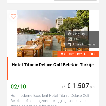
Vliegtuig
Hotel
Ultra all inclusive
+10.0km
2
0
0
Hotel Titanic Deluxe Golf Belek in Turkije
€ 1.507
02/10
+/-
p.p.
Het moderne Excellent Hotel Titanic Deluxe Golf
Belek heeft een bijzondere ligging tussen veel