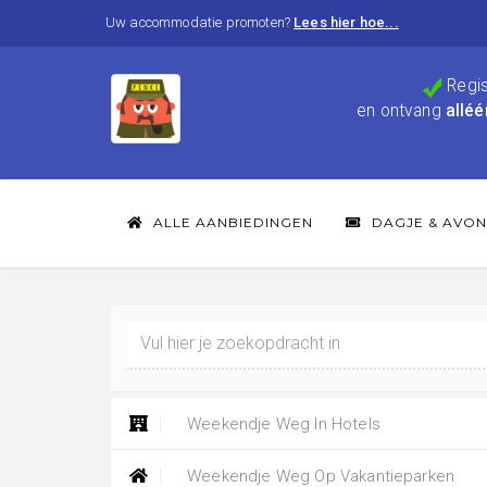
Uw accommodatie promoten?
Lees hier hoe...
Regis
en ontvang
alléé
ALLE AANBIEDINGEN
DAGJE & AVON
Weekendje Weg In Hotels
Weekendje Weg Op Vakantieparken