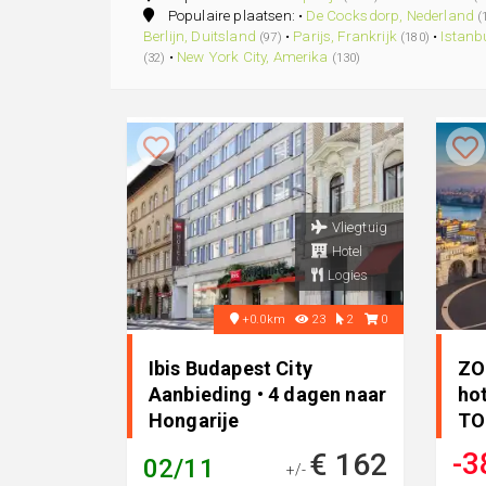
Populaire plaatsen: •
De Cocksdorp, Nederland
(
Berlijn, Duitsland
•
Parijs, Frankrijk
•
Istanbu
(97)
(180)
•
New York City, Amerika
(32)
(130)
Vliegtuig
Hotel
Logies
+0.0km
23
2
0
Ibis Budapest City
ZO
Aanbieding • 4 dagen naar
ho
Hongarije
TO
Don
-3
€ 162
02/11
+/-