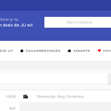
treer je nu
n deals die JIJ wil
!
DJE UIT
DAGAANBIEDINGEN
VAKANTIE
FAV
16438
Weekendje Weg Stedentrip
464