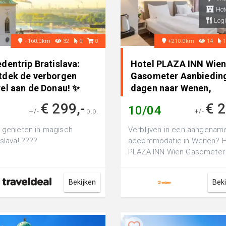
Hot
Logi
+160.0km
32
0
0
+210.0km
14
dentrip Bratislava:
Hotel PLAZA INN Wie
tdek de verborgen
Gasometer Aanbieding
rel aan de Donau! ✨
dagen naar Wenen,
ui..
Oostenrijk
€ 299,-
€ 
10/04
+/-
p.p.
+/-
 genieten in magisch
Verblijven in een aangenam
islava! ????
accommodatie in Wenen? H
PLAZA INN Wien Gasometer 
een luxe 4-sterren hotel, pe
voor...
Bekijken
Bek