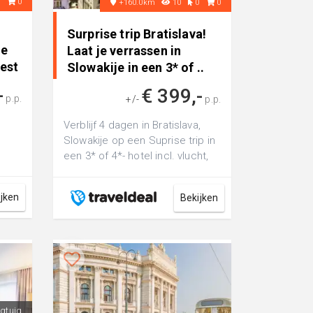
2
0
+160.0km
10
0
0
Surprise trip Bratislava!
de
Laat je verrassen in
est
Slowakije in een 3* of ..
-
€ 399,-
p.p.
+/-
p.p.
Verblijf 4 dagen in Bratislava,
Slowakije op een Suprise trip in
een 3* of 4*- hotel incl. vlucht,
transfer, ontbijt en wan...
ijken
Bekijken
egtuig