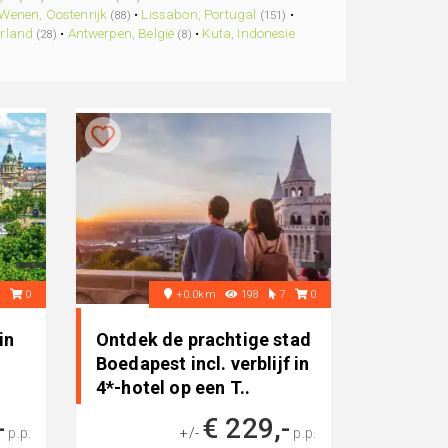
Wenen, Oostenrijk
•
Lissabon, Portugal
•
(88)
(151)
erland
•
Antwerpen, België
•
Kuta, Indonesie
(28)
(8)
6
0
+0.0km
198
7
0
in
Ontdek de prachtige stad
Boedapest incl. verblijf in
4*-hotel op een T..
-
€ 229,-
p.p.
+/-
p.p.