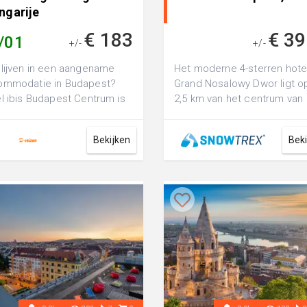
ngarije
€ 183
€ 39
/01
+/-
+/-
lijven in een aangename
Het moderne 4-sterren hote
ommodatie in Budapest?
Grand Nosalowy Dwor ligt o
l ibis Budapest Centrum is
2,5 km van het centrum van
comfortabel 3-sterren
Zakopane. De dichtstbijzijn
, perfe...
afdali...
Bekijken
Bek