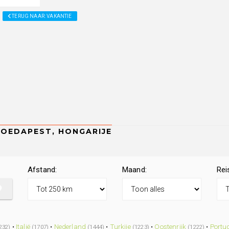
TERUG NAAR: VAKANTIE
Afstand:
Maand:
Rei
•
Italië
•
Nederland
•
Turkije
•
Oostenrijk
•
Portu
232)
(1707)
(1444)
(1223)
(1222)