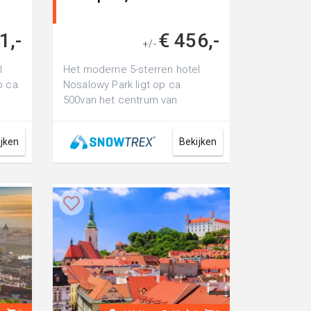
1,-
€ 456,-
+/-
l
Het moderne 5-sterren hotel
p ca.
Nosalowy Park ligt op ca.
500van het centrum van
de
Zakopane. De op ongeveer 2
km afstand gelegen ...
ijken
Bekijken