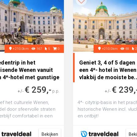
+210.0km
167
5
0
+210.0km
69
dentrip in het
Geniet 3, 4 of 5 dagen 
uisende Wenen vanuit
een 4*- hotel in Wenen
n 4*-hotel met gunstige
vlakbij de mooiste be.
.
€ 259,-
€ 239,
+/-
p.p.
+/-
ef het culturele Wenen,
4*- citytrip-basis in het prac
el door sfeervolle straten
historische Wenen incl. vluc
erblijf comfortabel in een
en ontbijt!
otel naast het metrostation
Bekijken
Bek