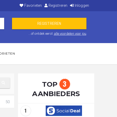
Favorieten
Registreren
Inloggen
...of ontdek eerst
alle voordelen voor jou
.
ORIETEN
3
TOP
AANBIEDERS
50
1