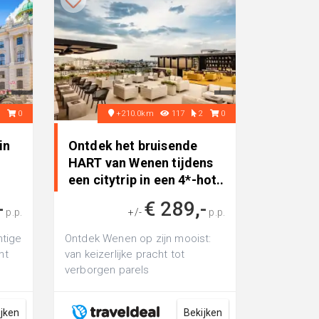
2
0
+210.0km
117
2
0
in
Ontdek het bruisende
HART van Wenen tijdens
.
een citytrip in een 4*-hot..
-
€ 289,-
p.p.
+/-
p.p.
htige
Ontdek Wenen op zijn mooist:
ht
van keizerlijke pracht tot
verborgen parels
ijken
Bekijken