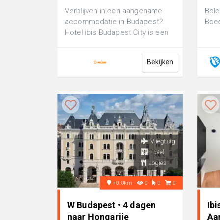
Verblijven in een aangename
Bele
accommodatie in Budapest?
Boe
Hotel ibis Budapest City is een
comfortabel 3-sterren hotel,
perfect ...
Bekijken
Vliegtuig
Hotel
Logies
+0.0km
0
0
0
W Budapest • 4 dagen
Ib
naar Hongarije
Aa