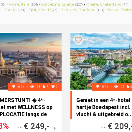
•
Rome, Italië
•
Barcelona, Spanje
•
Athene, Griekenland
•
136)
(204)
(227)
(74)
l, Turkije
•
Split, Kroatië
•
Bangkok, Thailand
•
Davos, Zwits
(261)
(26)
(131)
+0.0km
123
7
0
+0.0km
122
MERSTUNT! ☀️ 4*-
Geniet in een 4*-hotel 
tel met WELLNESS op
hartje Boedapest incl.
PLOCATIE langs de
vlucht & uitgebreid o..
au in h..
8%
€ 249,-
€ 209,
+/-
p.p.
+/-