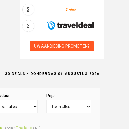
2
3
UW AANBIEDING PROMOTEN?
30 DEALS • DONDERDAG 06 AUGUSTUS 2026
sduur:
Prijs:
gal
•
Thailand
(728)
(428)