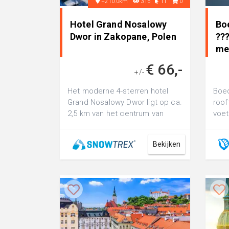
+210.0km
316
11
0
Hotel Grand Nosalowy
Boe
Dwor in Zakopane, Polen
??
me
€ 66,-
+/-
Het moderne 4-sterren hotel
Boed
Grand Nosalowy Dwor ligt op ca.
roof
2,5 km van het centrum van
voet
Zakopane. De dichtstbijzijnde
afdali...
Bekijken