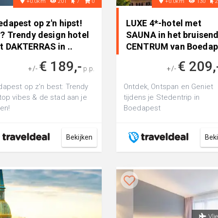
+0.0km
201
7
0
+0.0km
130
dapest op z'n hipst!
LUXE 4*-hotel met
?? Trendy design hotel
SAUNA in het bruisen
t DAKTERRAS in ..
CENTRUM van Boedap
incl. v..
€ 189,-
€ 209,
+/-
p.p.
+/-
apest op z'n best: Trendy
Ontdek, Ontspan en Geniet
top vibes & de stad aan je
tijdens je Stedentrip in
en!
Boedapest
Bekijken
Bek
Vli