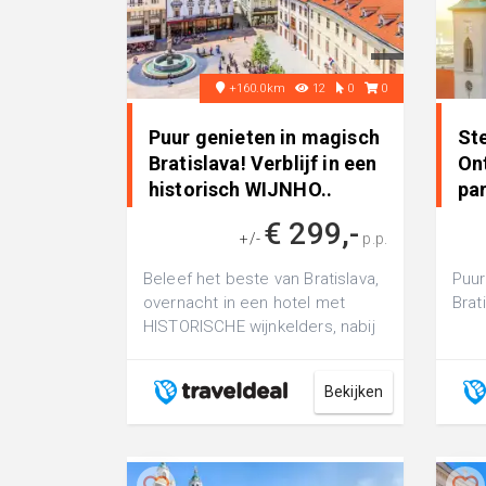
+160.0km
12
0
0
Puur genieten in magisch
Ste
Bratislava! Verblijf in een
On
historisch WIJNHO..
pa
Van
€ 299,-
+/-
p.p.
Beleef het beste van Bratislava,
Puur
overnacht in een hotel met
Brat
HISTORISCHE wijnkelders, nabij
het kasteel en gezellige
restaur...
Bekijken