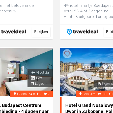
€ 399,-
ef het betoverende
4*-hotel in hartje Boedapest
dapest! ✨
verblijf 3, 4 of 5 dagen incl.
vlucht & uitgebreid ontbijtbu
Bekijken
Bek
Vliegtuig
Hotel
Logies
Eigen v
+0.0km
0
0
0
+210.0km
111
is Budapest Centrum
Hotel Grand Nosalow
nbieding • 4 dagen naar
Dwor in Zakopane, Po