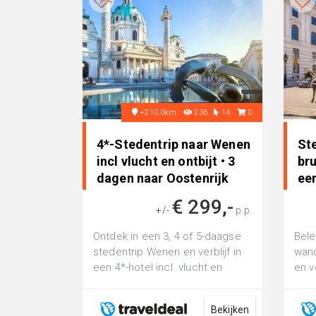
+210.0km
236
14
0
4*-Stedentrip naar Wenen
Ste
incl vlucht en ontbijt • 3
br
dagen naar Oostenrijk
ee
lig.
€ 299,-
+/-
p.p.
Ontdek in een 3, 4 of 5-daagse
Bele
stedentrip Wenen en verblijf in
wand
een 4*-hotel incl. vlucht en
en v
ontbijt
4*-h
Bekijken