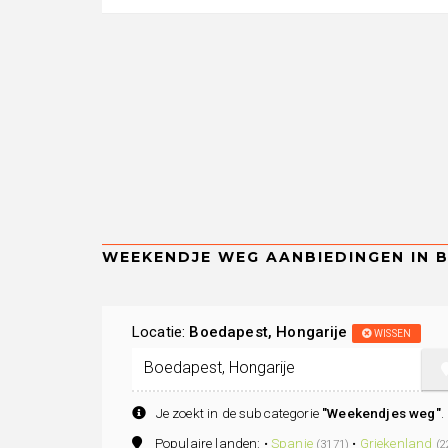
Locatie:
Boedapest, Hongarije
WISSEN
Je zoekt in de subcategorie
"Weekendjes weg"
.
Populaire landen: •
Spanje
•
Griekenland
(3171)
(2