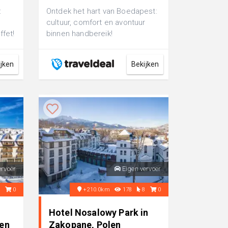
:
Ontdek het hart van Boedapest:
cultuur, comfort en avontuur
ffet!
binnen handbereik!
ijken
Bekijken
ervoer
Eigen vervoer
5
0
+210.0km
178
8
0
y
Hotel Nosalowy Park in
len
Zakopane, Polen