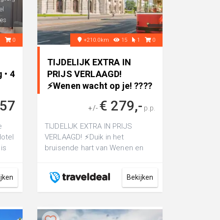
el
es
1
0
+210.0km
15
1
0
n
TIJDELIJK EXTRA IN
 • 4
PRIJS VERLAAGD!
⚡Wenen wacht op je! ????
Ontdek de ..
257
€ 279,-
+/-
p.p.
e
TIJDELIJK EXTRA IN PRIJS
otel
VERLAAGD! ⚡Duik in het
is
bruisende hart van Wenen en
rfect
ontdek cultuur, gastronomie en
de levendige sfe...
ijken
Bekijken