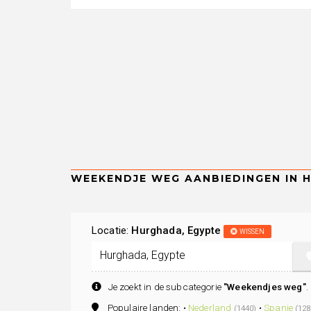
Locatie:
Hurghada, Egypte
WISSEN
Je zoekt in de subcategorie
"Weekendjes weg"
.
Populaire landen: •
Nederland
•
Spanje
(1440)
(128