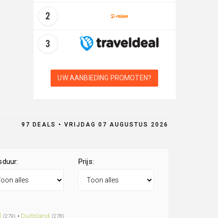
2
3
UW AANBIEDING PROMOTEN?
97 DEALS • VRIJDAG 07 AUGUSTUS 2026
sduur:
Prijs:
l
•
Duitsland
(279)
(278)