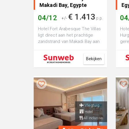
Makadi Bay, Egypte
Eg
€ 1.413
04/12
04
+/-
p.p.
Hotel Fort Arabesque The Villas
Hote
ligt direct aan het prachtige
Hurg
zandstrand van Makadi Bay aan
gere
de Rode Zee en vormt het
het 
meest ...
van 
Bekijken
Vliegtuig
Hotel
All inclusive