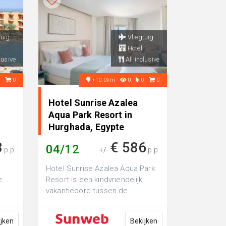
tuig
Vliegtuig
Hotel
lusive
All inclusive
0
0
+10.0km
0
0
0
Hotel Sunrise Azalea
Aqua Park Resort in
Hurghada, Egypte
3
€ 586
04/12
p.p.
+/-
p.p.
Hotel Sunrise Azalea Aqua Park
e
Resort is een kindvriendelijk
vakantieoord tussen de
h
mondaine badplaats El Gouna
en het brui...
ijken
Bekijken