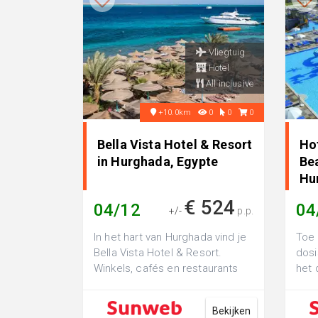
Vliegtuig
Hotel
All inclusive
+10.0km
0
0
0
Bella Vista Hotel & Resort
Ho
in Hurghada, Egypte
Be
Hu
€ 524
04/12
04
+/-
p.p.
In het hart van Hurghada vind je
Toe 
Bella Vista Hotel & Resort.
dosi
Winkels, cafés en restaurants
het 
liggen op loopafstand. Wi...
even
Bekijken