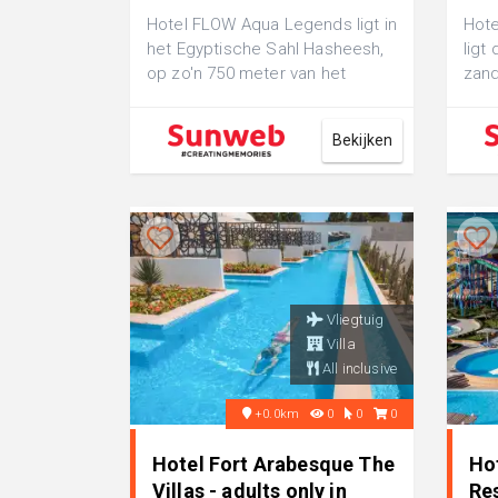
Hotel FLOW Aqua Legends ligt in
Hote
het Egyptische Sahl Hasheesh,
ligt
op zo'n 750 meter van het
zand
strand. Je hebt hier toegang
de R
to...
mees
Bekijken
Vliegtuig
Villa
All inclusive
+0.0km
0
0
0
Hotel Fort Arabesque The
Ho
Villas - adults only in
Re