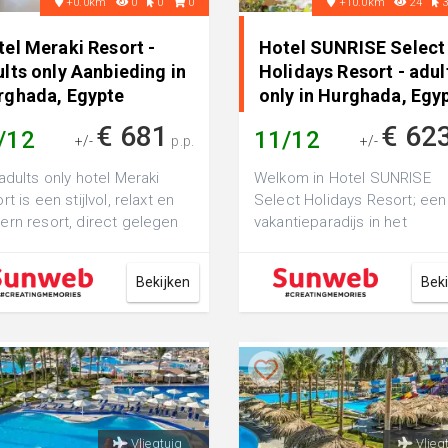
+0.0km
0
0
0
+10.0km
24
el Meraki Resort -
Hotel SUNRISE Select
lts only Aanbieding in
Holidays Resort - adul
rghada, Egypte
only in Hurghada, Egy
€ 681
€ 62
/12
11/12
+/-
p.p.
+/-
adults only hotel Meraki
Welkom in Hotel SUNRISE
rt is een stijlvol, relaxt en
Select Holidays Resort; een
rn resort, direct gelegen
vakantieparadijs in het
het strand. Het resort bie...
betoverende Egypte. De
charme van dit hotel er...
Bekijken
Bek
Vliegtuig
Vlieg