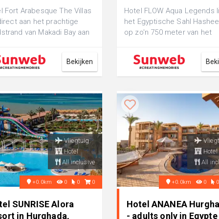
l Fort Arabesque The Villas
Hotel FLOW Aqua Legends li
 direct aan het prachtige
het Egyptische Sahl Hashee
strand van Makadi Bay aan
op zo'n 750 meter van het
ode Zee en vormt het
strand. Je hebt hier toegan
t ...
to...
Bekijken
Bek
Vliegtuig
Vlieg
Hotel
Hotel
All inclusive
All inc
+0.0km
0
0
0
+0.0km
0
tel SUNRISE Alora
Hotel ANANEA Hurgh
sort in Hurghada,
- adults only in Egypte