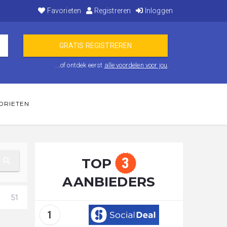
Favorieten
Registreren
Inloggen
...of ontdek eerst
alle voordelen voor jou
.
ORIETEN
3
TOP
AANBIEDERS
51
1