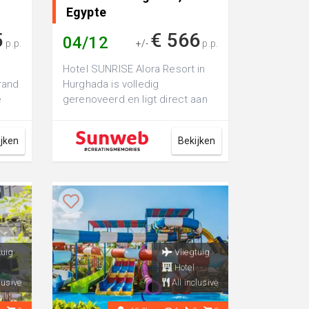
Egypte
5
€ 566
04/12
p.p.
+/-
p.p.
Hotel SUNRISE Alora Resort in
trand
Hurghada is volledig
e
gerenoveerd en ligt direct aan
het zandstrand. Hier geniet je
van een zo...
ijken
Bekijken
tuig
Vliegtuig
Hotel
lusive
All inclusive