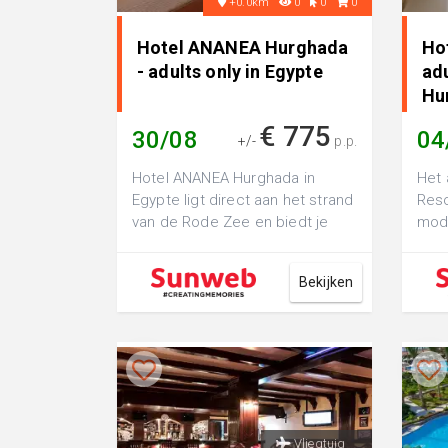
+0.0km
0
0
0
Hotel ANANEA Hurghada
Hot
- adults only in Egypte
adu
Hu
€ 775
30/08
04
+/-
p.p.
Hotel ANANEA Hurghada in
Het 
Egypte ligt direct aan het strand
Reso
van de Rode Zee en biedt je
mode
een stijlvolle en ontspannen
aan 
vakanti...
Bekijken
Vliegtuig