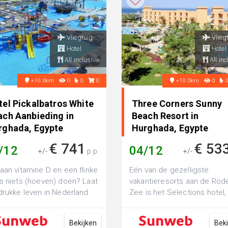
Vliegtuig
Vlieg
Hotel
Hotel
All inclusive
All inc
+10.0km
0
0
0
+10.0km
0
tel Pickalbatros White
Three Corners Sunny
ach Aanbieding in
Beach Resort in
rghada, Egypte
Hurghada, Egypte
€ 741
€ 53
/12
04/12
+/-
p.p.
+/-
aan vitamine D en een flinke
Eén van de gezelligste
s niets (hoeven) doen? Laat
vakantieresorts aan de Rod
drukke leven in Nederland
Zee is het Selections hotel,
 voor wat het is en stap...
'Three Corners Sunny Beac
Resor...
Bekijken
Bek