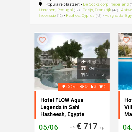
Populaire plaatsen: •
De Cocksdorp, Nederland
(
Lissabon, Portugal
•
Parijs, Frankrijk
•
Antwe
(87)
(42)
Indonesie
•
Paphos, Cyprus
•
Hurghada, Egy
(12)
(42)
Vliegtuig
Hotel
All inclusive
+0.0km
34
2
0
Hotel FLOW Aqua
Ho
Legends in Sahl
Vil
Hasheesh, Egypte
Ma
€ 717
05/06
04
+/-
p.p.