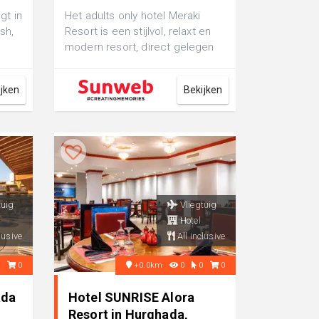
gt in
Het adults only hotel Meraki
sh,
Resort is een stijlvol, relaxt en
modern resort, direct gelegen
g
aan het strand. Het resort bie...
ijken
Bekijken
tuig
Vliegtuig
Hotel
lusive
All inclusive
0
0
+0.0km
0
0
0
ada
Hotel SUNRISE Alora
Resort in Hurghada,