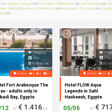
•
Madrid, Spanje
•
Kos Stad, Griekenland
•
Rome, Italië
•
Ze
131)
(108)
(69)
(83)
rpen, België
•
Davos, Zwitserland
•
Bangkok, Thailand
•
Zagreb
(10)
(40)
(43)
pte
(59)
Vliegtuig
Vlieg
Villa
Hotel
All inclusive
All inc
+0.0km
3
0
0
+0.0km
21
tel Fort Arabesque The
Hotel FLOW Aqua
las - adults only in
Legends in Sahl
kadi Bay, Egypte
Hasheesh, Egypte
€ 1.416
€ 71
/12
05/06
+/-
p.p.
+/-