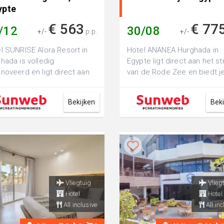
ypte
€ 563
€ 77
/12
30/08
+/-
p.p.
+/-
l SUNRISE Alora Resort in
Hotel ANANEA Hurghada in
hada is volledig
Egypte ligt direct aan het s
noveerd en ligt direct aan
van de Rode Zee en biedt j
zandstrand. Hier geniet je
een stijlvolle en ontspannen
een zo...
vakanti...
Bekijken
Bek
Vliegtuig
Vlieg
Hotel
Hotel
All inclusive
All inc