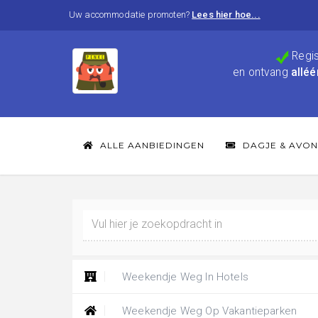
Uw accommodatie promoten?
Lees hier hoe...
Regis
en ontvang
alléé
ALLE AANBIEDINGEN
DAGJE & AVON
Weekendje Weg In Hotels
Weekendje Weg Op Vakantieparken