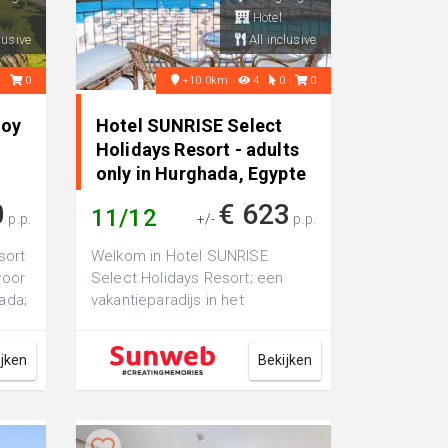
Hotel
lusive
All inclusive
0
0
+10.0km
4
0
0
Joy
Hotel SUNRISE Select
Holidays Resort - adults
only in Hurghada, Egypte
0
€ 623
11/12
p.p.
+/-
p.p.
sort
Welkom in Hotel SUNRISE
voor
Select Holidays Resort; een
ada;
vakantieparadijs in het
.
betoverende Egypte. De
charme van dit hotel er...
ijken
Bekijken