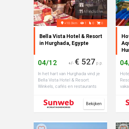
Hotel
All inclusive
+10.0km
1
0
0
Bella Vista Hotel & Resort
Ho
in Hurghada, Egypte
Aq
Hu
€ 527
04/12
04
+/-
p.p.
In het hart van Hurghada vind je
Hote
Bella Vista Hotel & Resort.
Reso
Winkels, cafés en restaurants
vaka
liggen op loopafstand. Wi...
mond
en he
Bekijken