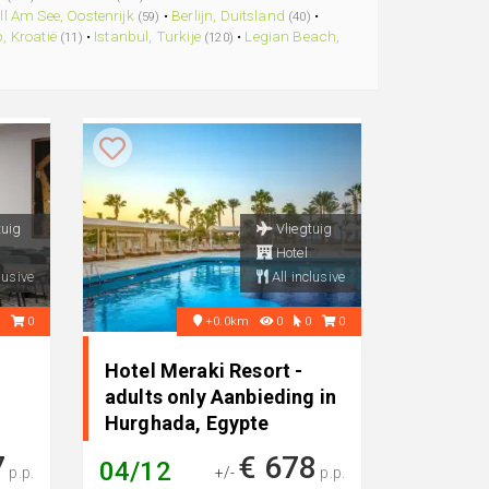
ll Am See, Oostenrijk
•
Berlijn, Duitsland
•
(59)
(40)
, Kroatië
•
Istanbul, Turkije
•
Legian Beach,
(11)
(120)
tuig
Vliegtuig
Hotel
lusive
All inclusive
1
0
+0.0km
0
0
0
Hotel Meraki Resort -
adults only Aanbieding in
Hurghada, Egypte
7
€ 678
04/12
p.p.
+/-
p.p.