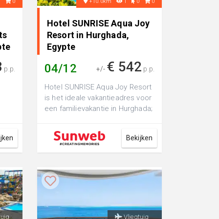
3
0
+10.0km
1
0
0
Hotel SUNRISE Aqua Joy
ts
Resort in Hurghada,
pte
Egypte
3
€ 542
04/12
p.p.
+/-
p.p.
Hotel SUNRISE Aqua Joy Resort
is het ideale vakantieadres voor
een familievakantie in Hurghada;
er is hier genoeg te beleve...
ijken
Bekijken
tuig
Vliegtuig