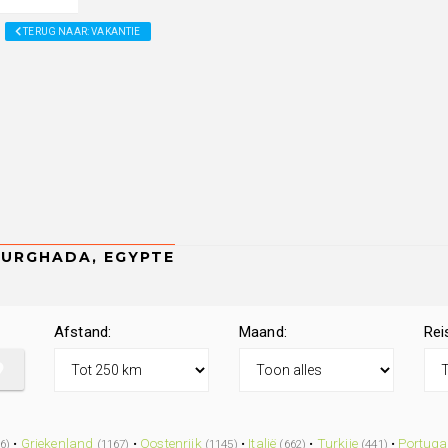
TERUG NAAR: VAKANTIE
Afstand:
Maand:
Rei
•
Griekenland
•
Oostenrijk
•
Italië
•
Turkije
•
Portuga
6)
(1167)
(1145)
(662)
(441)