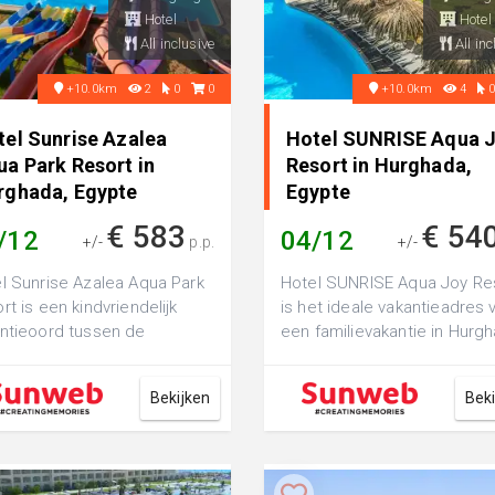
Hotel
Hotel
All inclusive
All inc
+10.0km
2
0
0
+10.0km
4
tel Sunrise Azalea
Hotel SUNRISE Aqua 
ua Park Resort in
Resort in Hurghada,
rghada, Egypte
Egypte
€ 583
€ 54
/12
04/12
+/-
p.p.
+/-
l Sunrise Azalea Aqua Park
Hotel SUNRISE Aqua Joy Re
rt is een kindvriendelijk
is het ideale vakantieadres 
ntieoord tussen de
een familievakantie in Hurgh
aine badplaats El Gouna
er is hier genoeg te beleve..
t brui...
Bekijken
Bek