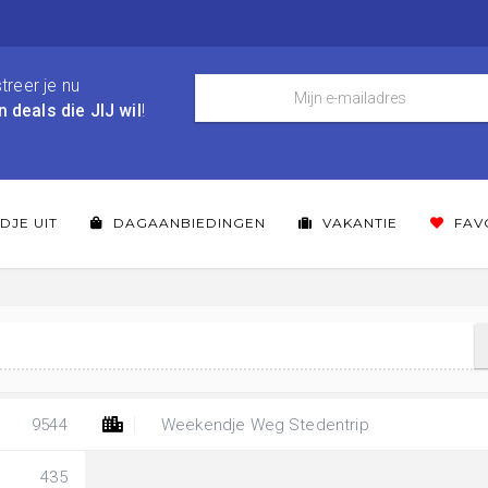
treer je nu
n deals die JIJ wil
!
DJE UIT
DAGAANBIEDINGEN
VAKANTIE
FAV
9544
Weekendje Weg Stedentrip
435