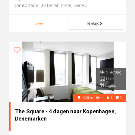
comfortabel 3-sterren hotel, perfec...
Bekijk
Vliegtuig
Hotel
Logies
+0.0km
44
4
0
The Square • 4 dagen naar Kopenhagen,
Denemarken