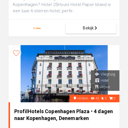
Kopenhagen? Hotel 25Hours Hotel Paper Island is
een luxe 4-sterren hotel, perfe...
Bekijk
Vliegtuig
Hotel
Logies
+0.0km
43
3
0
ProfilHotels Copenhagen Plaza • 4 dagen
naar Kopenhagen, Denemarken