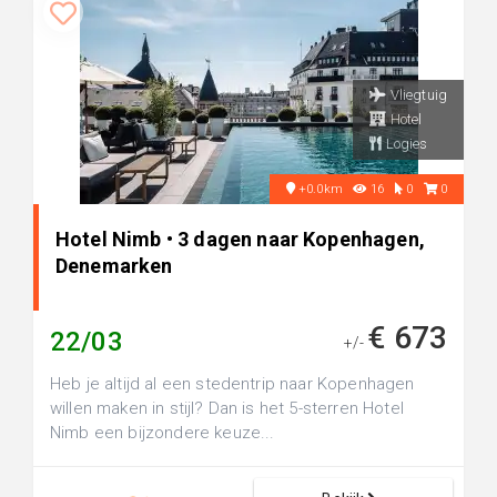
Vliegtuig
Hotel
Logies
+0.0km
16
0
0
Hotel Nimb • 3 dagen naar Kopenhagen,
Denemarken
€ 673
22/03
+/-
Heb je altijd al een stedentrip naar Kopenhagen
willen maken in stijl? Dan is het 5-sterren Hotel
Nimb een bijzondere keuze...