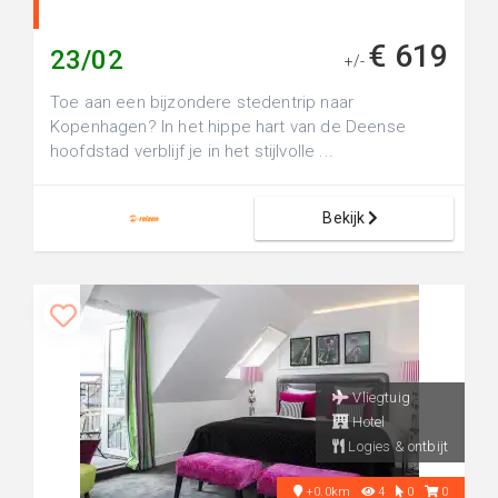
€ 619
23/02
+/-
Toe aan een bijzondere stedentrip naar
Kopenhagen? In het hippe hart van de Deense
hoofdstad verblijf je in het stijlvolle ...
Bekijk
Vliegtuig
Hotel
Logies & ontbijt
+0.0km
4
0
0