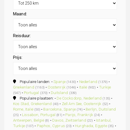
Maand:
Reisduur:
Prijs:
Populaire landen: •
Spanje
•
Nederland
•
(1430)
(1379)
Griekenland
•
Oostenrijk
•
Italië
•
Turkije
(1163)
(1046)
(902)
•
Portugal
•
Duitsland
(547)
(370)
(339)
Populaire plaatsen: •
De Cocksdorp, Nederland
•
(135)
Kos Stad, Griekenland
•
Zell Am See, Oostenrijk
•
(40)
(52)
Rome, Italië
•
Barcelona, Spanje
•
Berlijn, Duitsland
(50)
(74)
•
Lissabon, Portugal
•
Parijs, Frankrijk
•
(25)
(81)
(24)
Antwerpen, België
•
Davos, Zwitserland
•
Istanbul,
(8)
(22)
Turkije
•
Paphos, Cyprus
•
Hurghada, Egypte
•
(107)
(23)
(35)