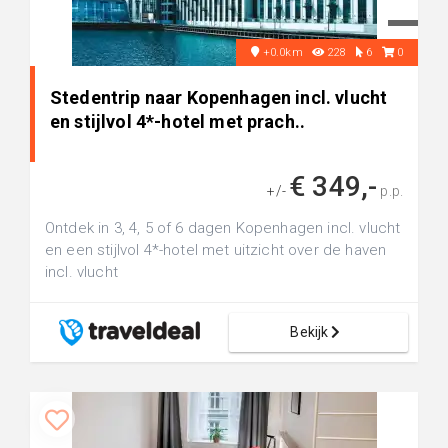
+0.0km
228
6
0
Stedentrip naar Kopenhagen incl. vlucht
en stijlvol 4*-hotel met prach..
€ 349,-
+/-
p.p.
Ontdek in 3, 4, 5 of 6 dagen Kopenhagen incl. vlucht
en een stijlvol 4*-hotel met uitzicht over de haven
incl. vlucht
Bekijk