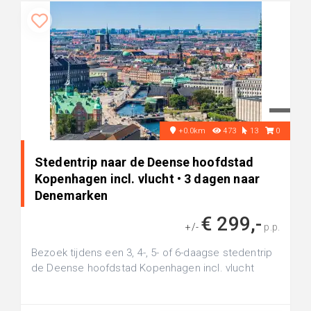
+0.0km
473
13
0
Stedentrip naar de Deense hoofdstad
Kopenhagen incl. vlucht • 3 dagen naar
Denemarken
€ 299,-
+/-
p.p.
Bezoek tijdens een 3, 4-, 5- of 6-daagse stedentrip
de Deense hoofdstad Kopenhagen incl. vlucht