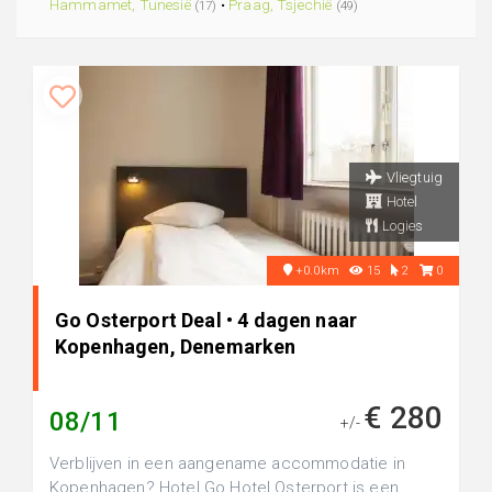
Hammamet, Tunesië
•
Praag, Tsjechië
(17)
(49)
Vliegtuig
Hotel
Logies
+0.0km
15
2
0
Go Osterport Deal • 4 dagen naar
Kopenhagen, Denemarken
€ 280
08/11
+/-
Verblijven in een aangename accommodatie in
Kopenhagen? Hotel Go Hotel Osterport is een