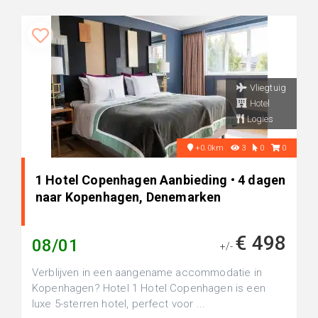
Vliegtuig
Hotel
Logies
+0.0km
3
0
0
1 Hotel Copenhagen Aanbieding • 4 dagen
naar Kopenhagen, Denemarken
€ 498
08/01
+/-
Verblijven in een aangename accommodatie in
Kopenhagen? Hotel 1 Hotel Copenhagen is een
luxe 5-sterren hotel, perfect voor ...