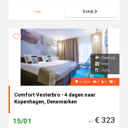
Bekijk
Vliegtuig
Hotel
Logies
+0.0km
3
0
0
Comfort Vesterbro • 4 dagen naar
Kopenhagen, Denemarken
€ 323
15/01
+/-