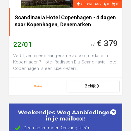
+0.0km
7
0
0
Scandinavia Hotel Copenhagen • 4 dagen
naar Kopenhagen, Denemarken
€ 379
22/01
+/-
Verblijven in een aangename accommodatie in
Kopenhagen? Hotel Radisson Blu Scandinavia Hotel
Copenhagen is een luxe 4-sterr...
Bekijk
Weekendjes Weg Aanbiedingen
in je mailbox!
Geen spam meer. Ontvang alléén