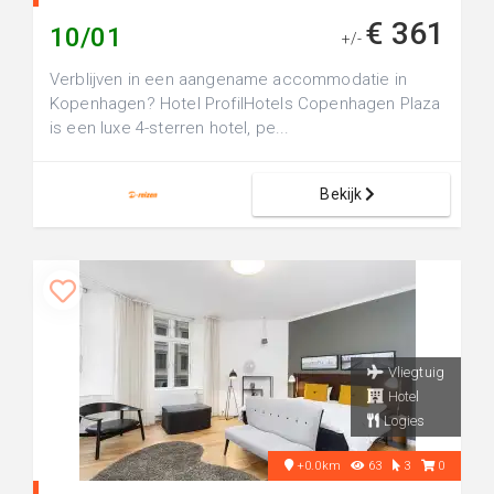
€ 361
10/01
+/-
Verblijven in een aangename accommodatie in
Kopenhagen? Hotel ProfilHotels Copenhagen Plaza
is een luxe 4-sterren hotel, pe...
Bekijk
Vliegtuig
Hotel
Logies
+0.0km
63
3
0