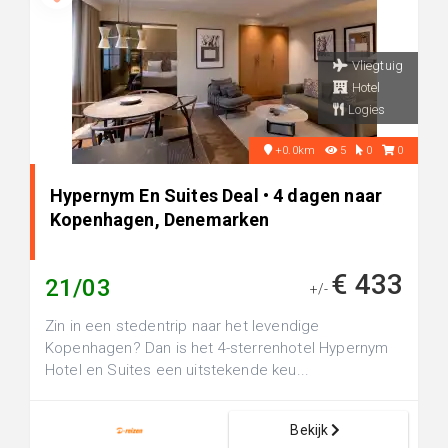
Vliegtuig
Hotel
Logies
+0.0km
5
0
0
Hypernym En Suites Deal • 4 dagen naar
Kopenhagen, Denemarken
€ 433
21/03
+/-
Zin in een stedentrip naar het levendige
Kopenhagen? Dan is het 4-sterrenhotel Hypernym
Hotel en Suites een uitstekende keu...
Bekijk