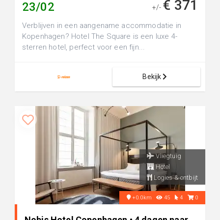
€ 371
23/02
+/-
Verblijven in een aangename accommodatie in
Kopenhagen? Hotel The Square is een luxe 4-
sterren hotel, perfect voor een fijn...
Bekijk
Vliegtuig
Hotel
Logies & ontbijt
+0.0km
45
4
0
Nobis Hotel Copenhagen • 4 dagen naar