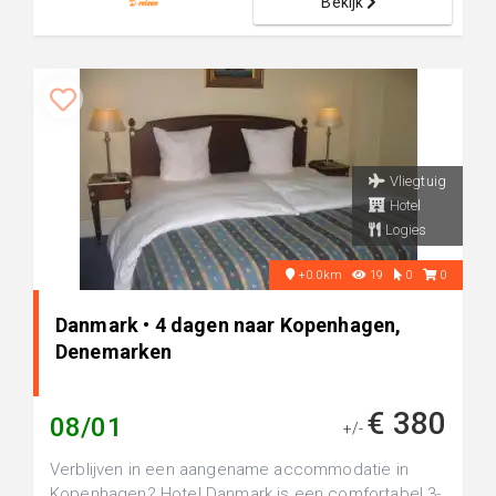
Bekijk
Vliegtuig
Hotel
Logies
+0.0km
19
0
0
Danmark • 4 dagen naar Kopenhagen,
Denemarken
€ 380
08/01
+/-
Verblijven in een aangename accommodatie in
Kopenhagen? Hotel Danmark is een comfortabel 3-