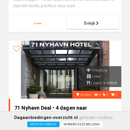
sterren hotel, perfect voor een ...
Bekijk
Vliegtuig
Hotel
Logies & ontbijt
+0.0km
0
0
0
71 Nyhavn Deal • 4 dagen naar
Kopenhagen, Denemarken
Dagaanbiedingen-overzicht.nl
gebruikt cookies:
MEER INFORMATIE
VERBERG DEZE MELDING