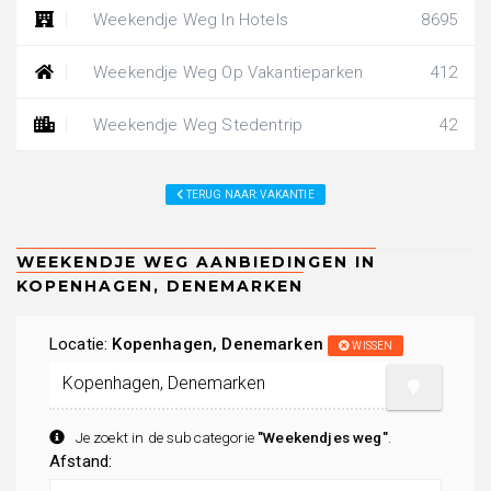
Weekendje Weg In Hotels
8695
Weekendje Weg Op Vakantieparken
412
Weekendje Weg Stedentrip
42
TERUG NAAR: VAKANTIE
Locatie:
Kopenhagen, Denemarken
WISSEN
Je zoekt in de subcategorie
"Weekendjes weg"
.
Afstand: