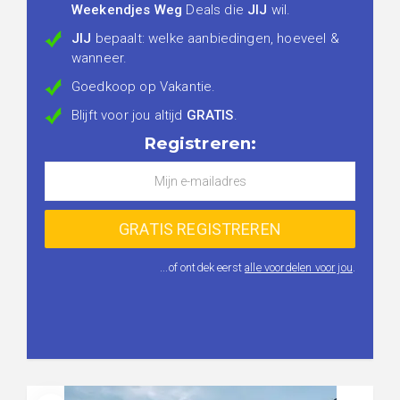
Weekendjes Weg
Deals die
JIJ
wil.
JIJ
bepaalt: welke aanbiedingen, hoeveel &
wanneer.
Goedkoop op Vakantie.
Blijft voor jou altijd
GRATIS
.
Registreren:
...of ontdek eerst
alle voordelen voor jou
.