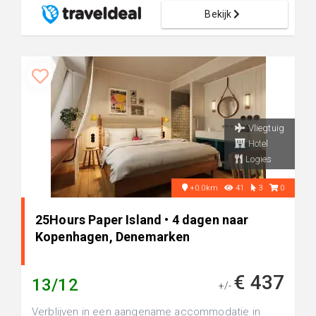
Bekijk
Vliegtuig
Hotel
Logies
+0.0km
41
3
0
25Hours Paper Island • 4 dagen naar
Kopenhagen, Denemarken
€ 437
13/12
+/-
Verblijven in een aangename accommodatie in