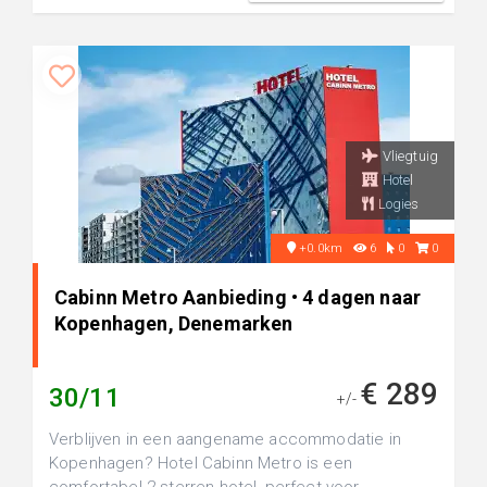
Vliegtuig
Hotel
Logies
+0.0km
6
0
0
Cabinn Metro Aanbieding • 4 dagen naar
Kopenhagen, Denemarken
€ 289
30/11
+/-
Verblijven in een aangename accommodatie in
Kopenhagen? Hotel Cabinn Metro is een