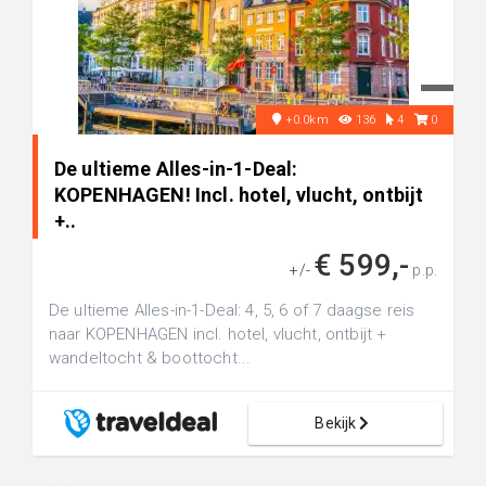
+0.0km
136
4
0
De ultieme Alles-in-1-Deal:
KOPENHAGEN! Incl. hotel, vlucht, ontbijt
+..
€ 599,-
+/-
p.p.
De ultieme Alles-in-1-Deal: 4, 5, 6 of 7 daagse reis
naar KOPENHAGEN incl. hotel, vlucht, ontbijt +
wandeltocht & boottocht...
Bekijk