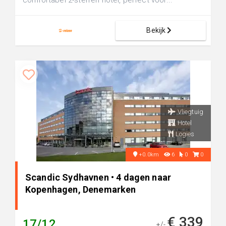
comfortabel 2-sterren hotel, perfect voor...
Bekijk
Vliegtuig
Hotel
Logies
+0.0km
6
0
0
Scandic Sydhavnen • 4 dagen naar
Kopenhagen, Denemarken
€ 339
17/12
+/-