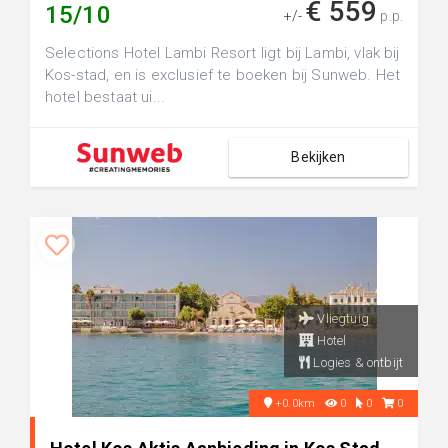
€ 559
15/10
+/-
p.p.
Selections Hotel Lambi Resort ligt bij Lambi, vlak bij
Kos-stad, en is exclusief te boeken bij Sunweb. Het
hotel bestaat ui...
Bekijken
Vliegtuig
Hotel
Logies & ontbijt
+0.0km
0
0
0