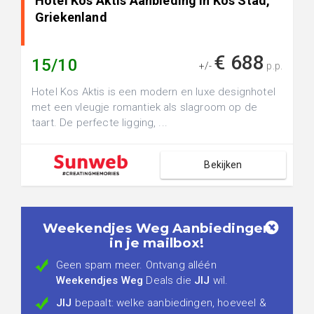
Hotel Kos Aktis Aanbieding in Kos Stad,
Griekenland
€ 688
15/10
+/-
p.p.
Hotel Kos Aktis is een modern en luxe designhotel
met een vleugje romantiek als slagroom op de
taart. De perfecte ligging, ...
Bekijken
Weekendjes Weg Aanbiedingen
in je mailbox!
Geen spam meer. Ontvang alléén
Weekendjes Weg
Deals die
JIJ
wil.
JIJ
bepaalt: welke aanbiedingen, hoeveel &