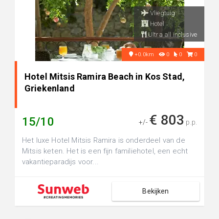
Vliegtuig
Hotel
Ultra all inclusive
+0.0km
0
0
0
Hotel Mitsis Ramira Beach in Kos Stad,
Griekenland
€ 803
15/10
+/-
p.p.
Het luxe Hotel Mitsis Ramira is onderdeel van de
Mitsis keten. Het is een fijn familiehotel, een echt
vakantieparadijs voor...
Bekijken