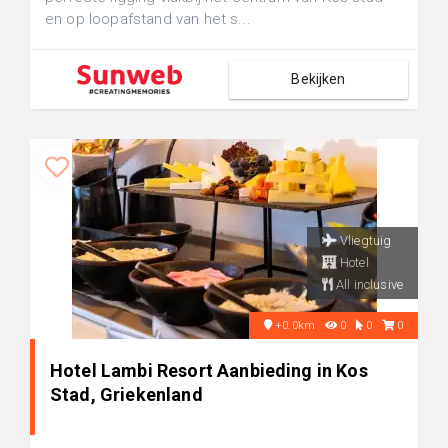
en op loopafstand van het s...
Bekijken
Vliegtuig
Hotel
All inclusive
+0.0km
0
0
0
Hotel Lambi Resort Aanbieding in Kos
Stad, Griekenland