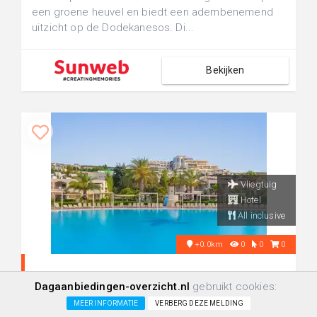
een groene heuvel en biedt een adembenemend
uitzicht op de Dodekanesos. Di...
Bekijken
Vliegtuig
Hotel
All inclusive
+0.0km
0
0
0
Kipriotis Maris Suites in Kos Stad,
Dagaanbiedingen-overzicht.nl
gebruikt cookies:
Griekenland
MEER INFORMATIE
VERBERG DEZE MELDING