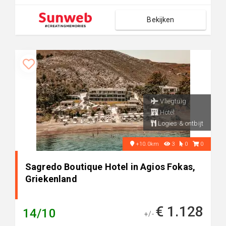
Bekijken
Vliegtuig
Hotel
Logies & ontbijt
+10.0km
3
0
0
Sagredo Boutique Hotel in Agios Fokas,
Griekenland
€ 1.128
14/10
+/-