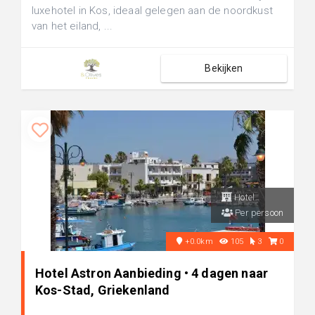
luxehotel in Kos, ideaal gelegen aan de noordkust
van het eiland, ...
Bekijken
Hotel
Per persoon
+0.0km
105
3
0
Hotel Astron Aanbieding • 4 dagen naar
Kos-Stad, Griekenland