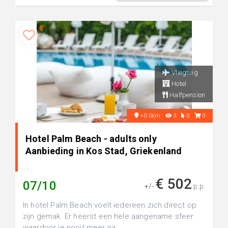
Vliegtuig
Hotel
Halfpension
+0.0km
3
0
0
Hotel Palm Beach - adults only
Aanbieding in Kos Stad, Griekenland
€ 502
07/10
+/-
p.p.
In hotel Palm Beach voelt iedereen zich direct op
zijn gemak. Er heerst een hele aangename sfeer
waardoor je nooit meer na...