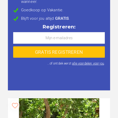
wanneer.
Goedkoop op Vakantie.
Blijft voor jou altijd
GRATIS
.
Registreren:
...of ontdek eerst
alle voordelen voor jou
.