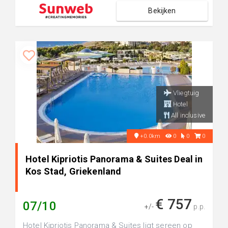
Bekijken
Vliegtuig
Hotel
All inclusive
+0.0km
0
0
0
Hotel Kipriotis Panorama & Suites Deal in
Kos Stad, Griekenland
€ 757
07/10
+/-
p.p.
Hotel Kipriotis Panorama & Suites ligt sereen op