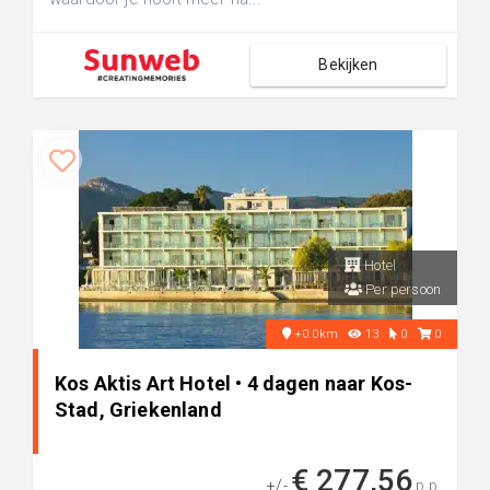
Bekijken
Hotel
Per persoon
+0.0km
13
0
0
Kos Aktis Art Hotel • 4 dagen naar Kos-
Stad, Griekenland
€ 277,56
+/-
p.p.