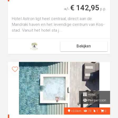
€ 142,95
+/-
p.p.
Hotel Astron ligt heel centraal, direct aan de
Mandraki haven en het levendige centrum van Kos-
stad. Vanuit het hotel sta j...
Bekijken
Hotel
Per persoon
+0.0km
73
1
0