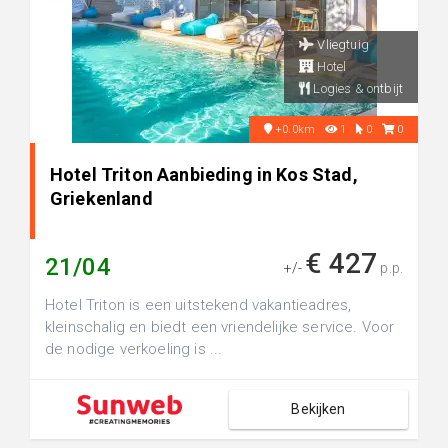
Vliegtuig
Hotel
Logies & ontbijt
+0.0km
1
0
0
Hotel Triton Aanbieding in Kos Stad,
Griekenland
€ 427
21/04
+/-
p.p.
Hotel Triton is een uitstekend vakantieadres,
kleinschalig en biedt een vriendelijke service. Voor
de nodige verkoeling is ...
Bekijken