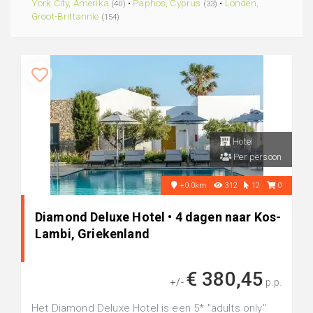
York City, Amerika
•
Paphos, Cyprus
•
Londen,
(40)
(33)
Groot-Brittannie
(154)
Hotel
Per persoon
+0.0km
312
12
0
Diamond Deluxe Hotel • 4 dagen naar Kos-
Lambi, Griekenland
€ 380,45
+/-
p.p.
Het Diamond Deluxe Hotel is een 5* "adults only"