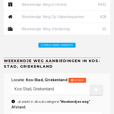
Weekendje Weg In Hotels
9432
Weekendje Weg Op Vakantieparken
428
Weekendje Weg Stedentrip
35
TERUG NAAR: VAKANTIE
Locatie:
Kos-Stad, Griekenland
WISSEN
Je zoekt in de subcategorie
"Weekendjes weg"
.
Afstand: