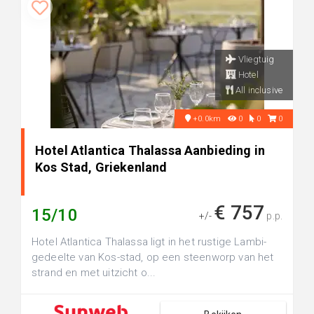
Vliegtuig
Hotel
All inclusive
+0.0km
0
0
0
Hotel Atlantica Thalassa Aanbieding in
Kos Stad, Griekenland
€ 757
15/10
+/-
p.p.
Hotel Atlantica Thalassa ligt in het rustige Lambi-
gedeelte van Kos-stad, op een steenworp van het
strand en met uitzicht o...