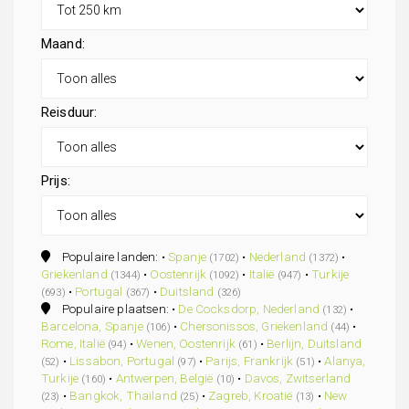
Maand:
Reisduur:
Prijs:
Populaire landen: •
Spanje
•
Nederland
•
(1702)
(1372)
Griekenland
•
Oostenrijk
•
Italië
•
Turkije
(1344)
(1092)
(947)
•
Portugal
•
Duitsland
(693)
(367)
(326)
Populaire plaatsen: •
De Cocksdorp, Nederland
•
(132)
Barcelona, Spanje
•
Chersonissos, Griekenland
•
(106)
(44)
Rome, Italië
•
Wenen, Oostenrijk
•
Berlijn, Duitsland
(94)
(61)
•
Lissabon, Portugal
•
Parijs, Frankrijk
•
Alanya,
(52)
(97)
(51)
Turkije
•
Antwerpen, België
•
Davos, Zwitserland
(160)
(10)
•
Bangkok, Thailand
•
Zagreb, Kroatië
•
New
(23)
(25)
(13)