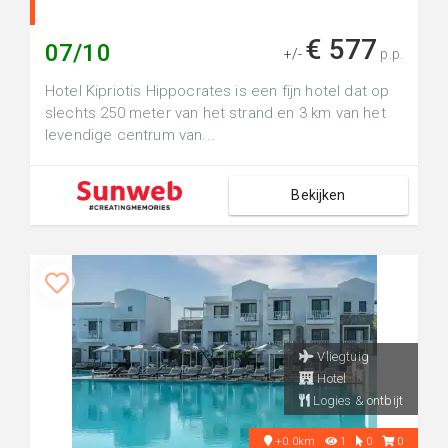
€ 577
07/10
+/-
p.p.
Hotel Kipriotis Hippocrates is een fijn hotel dat op
slechts 250 meter van het strand en 3 km van het
levendige centrum van...
Bekijken
Vliegtuig
Hotel
Logies & ontbijt
+0.0km
1
0
0