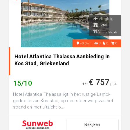
Vliegtuig
Hotel
All inclusive
+0.0km
3
0
0
Hotel Atlantica Thalassa Aanbieding in
Kos Stad, Griekenland
€ 757
15/10
+/-
p.p.
Hotel Atlantica Thalassa ligt in het rustige Lambi-
gedeelte van Kos-stad, op een steenworp van het
strand en met uitzicht o...
Bekijken