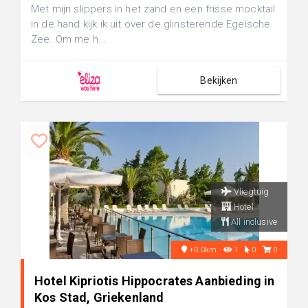
Met mijn slippers in het zand en een frisse mocktail
in de hand kijk ik uit over de glinsterende Egeïsche
Zee. Om me h...
Bekijken
Vliegtuig
Hotel
All inclusive
+0.0km
1
0
0
Hotel Kipriotis Hippocrates Aanbieding in
Kos Stad, Griekenland