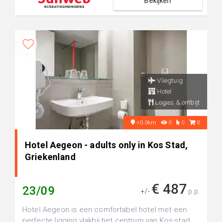
Bekijken
Vliegtuig
Hotel
Logies & ontbijt
+0.0km
0
0
0
Hotel Aegeon - adults only in Kos Stad,
Griekenland
€ 487
23/09
+/-
p.p.
Hotel Aegeon is een comfortabel hotel met een
perfecte ligging vlakbij het centrum van Kos-stad