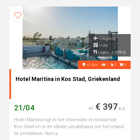
Vliegtuig
Hotel
Logies & ontbijt
+0.0km
1
0
0
Hotel Maritina in Kos Stad, Griekenland
€ 397
21/04
+/-
p.p.
Hotel Maritina ligt in het sfeervolle en bruisende
Kos-Stad en is de ideale uitvalsbasis om het eiland
te ontdekken. Niet a...