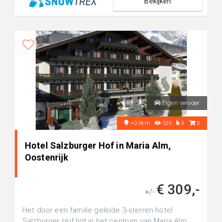
Bekijken
Eigen vervoer
+0.0km
525
9
0
Hotel Salzburger Hof in Maria Alm,
Oostenrijk
€ 309,-
+/-
Het door een familie geleide 3-sterren hotel
Salzburger Hof ligt in het centrum van Maria Alm.