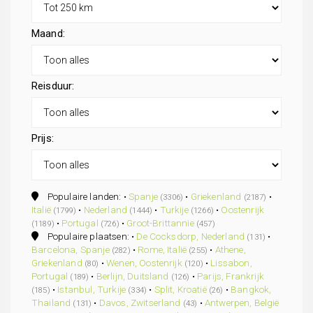
Maand:
Reisduur:
Prijs:
Populaire landen: •
Spanje
•
Griekenland
•
(3306)
(2187)
Italië
•
Nederland
•
Turkije
•
Oostenrijk
(1799)
(1444)
(1266)
•
Portugal
•
Groot-Brittannie
(1189)
(726)
(457)
Populaire plaatsen: •
De Cocksdorp, Nederland
•
(131)
Barcelona, Spanje
•
Rome, Italië
•
Athene,
(282)
(255)
Griekenland
•
Wenen, Oostenrijk
•
Lissabon,
(80)
(120)
Portugal
•
Berlijn, Duitsland
•
Parijs, Frankrijk
(189)
(126)
•
Istanbul, Turkije
•
Split, Kroatië
•
Bangkok,
(185)
(334)
(26)
Thailand
•
Davos, Zwitserland
•
Antwerpen, België
(131)
(43)