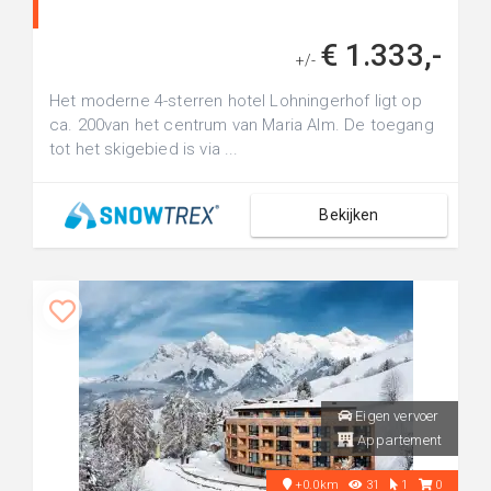
€ 1.333,-
+/-
Het moderne 4-sterren hotel Lohningerhof ligt op
ca. 200van het centrum van Maria Alm. De toegang
tot het skigebied is via ...
Bekijken
Eigen vervoer
Appartement
+0.0km
31
1
0