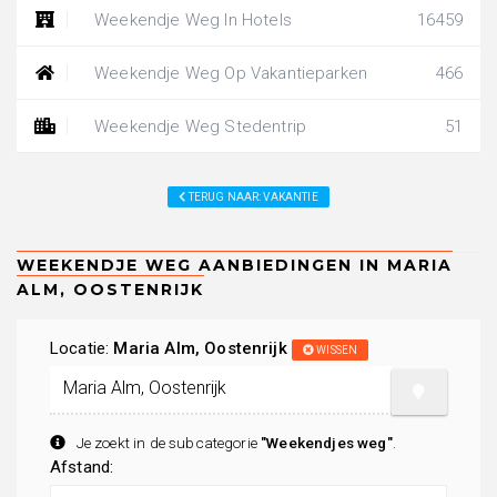
Weekendje Weg In Hotels
16459
Weekendje Weg Op Vakantieparken
466
Weekendje Weg Stedentrip
51
TERUG NAAR: VAKANTIE
Locatie:
Maria Alm, Oostenrijk
WISSEN
Je zoekt in de subcategorie
"Weekendjes weg"
.
Afstand: