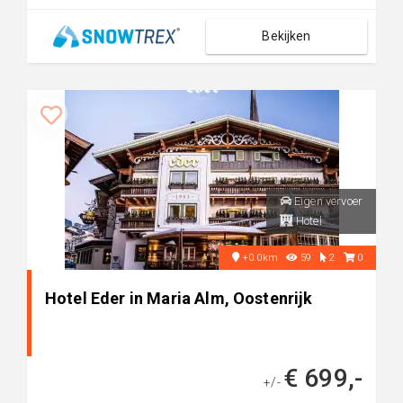
Bekijken
Eigen vervoer
Hotel
+0.0km
59
2
0
Hotel Eder in Maria Alm, Oostenrijk
€ 699,-
+/-