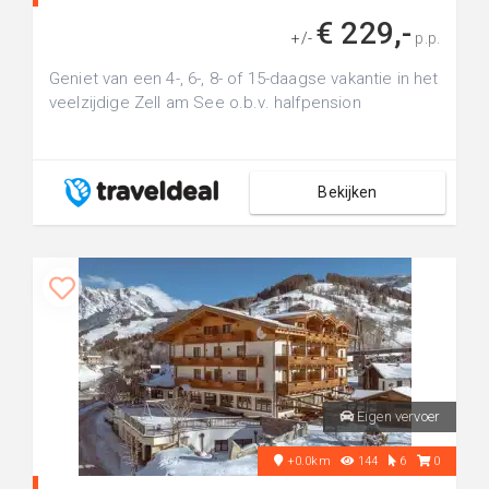
€ 229,-
+/-
p.p.
Geniet van een 4-, 6-, 8- of 15-daagse vakantie in het
veelzijdige Zell am See o.b.v. halfpension
Bekijken
Eigen vervoer
+0.0km
144
6
0