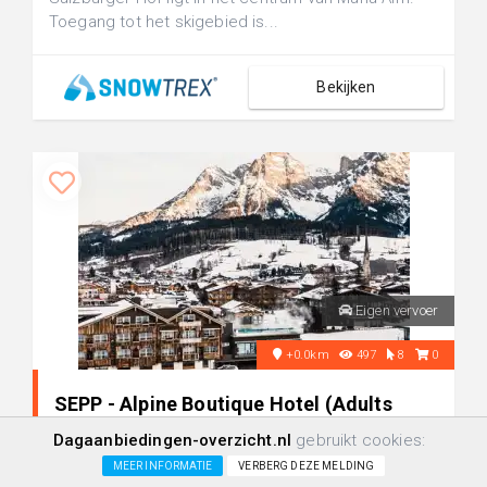
Toegang tot het skigebied is...
Bekijken
Eigen vervoer
+0.0km
497
8
0
SEPP - Alpine Boutique Hotel (Adults
Only) in Maria Alm, Oostenrijk
Dagaanbiedingen-overzicht.nl
gebruikt cookies:
MEER INFORMATIE
VERBERG DEZE MELDING