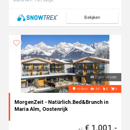
Maria Alm. Het skige...
Bekijken
Eigen vervoer
+0.0km
341
8
0
MorgenZeit - Natürlich.Bed&Brunch in
Maria Alm, Oostenrijk
€ 1.001,-
+/-