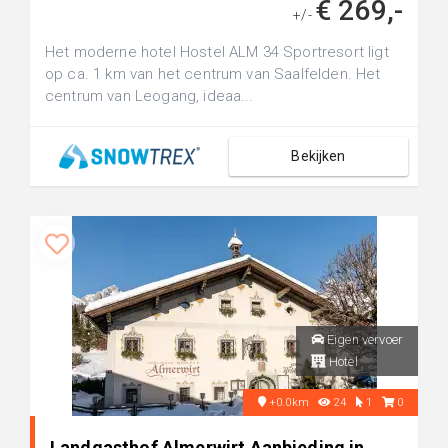
€ 269,-
+/-
Het moderne hotel Hostel ALM 34 Sportresort ligt
op ca. 1 km van het centrum van Saalfelden. Het
centrum van Leogang, ideaa...
Bekijken
Eigen vervoer
Hotel
+0.0km
24
1
0
Landgasthof Almerwirt Aanbieding in