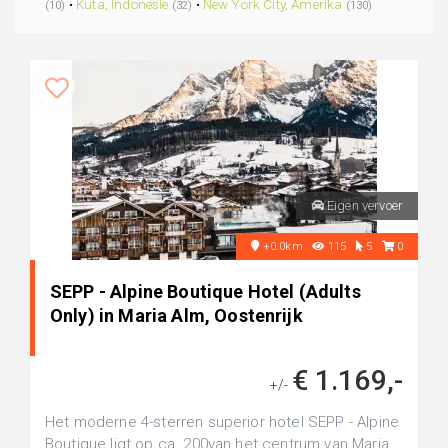
•
Kuta, Indonesie
•
New York City, Amerika
(10)
(32)
(130)
Eigen vervoer
+0.0km
115
5
0
SEPP - Alpine Boutique Hotel (Adults
Only) in Maria Alm, Oostenrijk
€ 1.169,-
+/-
Het moderne 4-sterren superior hotel SEPP - Alpine
Boutique ligt op ca. 200van het centrum van Maria