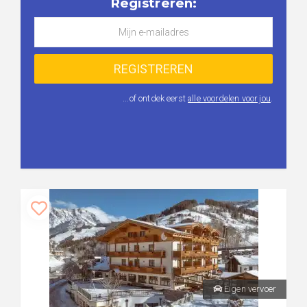
Registreren:
...of ontdek eerst
alle voordelen voor jou
.
Eigen vervoer