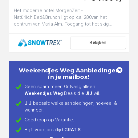
Het moderne hotel MorgenZeit -
Natürlich.Bed&Brunch ligt op ca. 200van het
centrum van Maria Alm. Toegang tot het skig...
Bekijken
Weekendjes Weg Aanbiedingen
in je mailbox!
Geen spam meer. Ontvang alléén
Weekendjes Weg
Deals die
JIJ
wil.
JIJ
bepaalt: welke aanbiedingen, hoeveel &
wanneer.
Goedkoop op Vakantie.
Blijft voor jou altijd
GRATIS
.