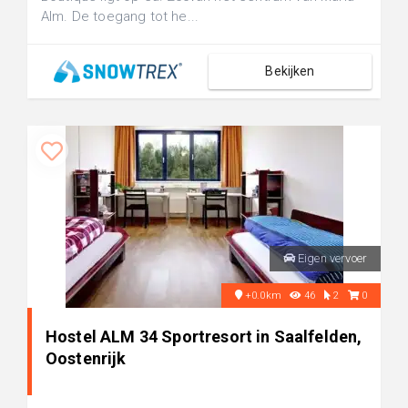
Alm. De toegang tot he...
Bekijken
Eigen vervoer
+0.0km
46
2
0
Hostel ALM 34 Sportresort in Saalfelden,
Oostenrijk