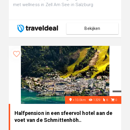
met wellness in Zell Am See in Salzburg
Bekijken
+10.0km
1329
6
0
Halfpension in een sfeervol hotel aan de
voet van de Schmittenhöh..