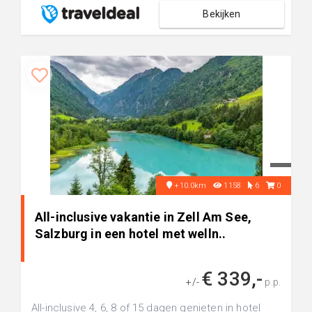
Bekijken
+10.0km
1158
6
0
All-inclusive vakantie in Zell Am See,
Salzburg in een hotel met welln..
€ 339,-
+/-
p.p.
All-inclusive 4, 6, 8 of 15 dagen genieten in hotel