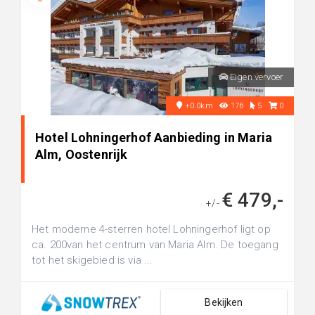
Eigen vervoer
+0.0km
176
5
0
Hotel Lohningerhof Aanbieding in Maria
Alm, Oostenrijk
€ 479,-
+/-
Het moderne 4-sterren hotel Lohningerhof ligt op
ca. 200van het centrum van Maria Alm. De toegang
tot het skigebied is via ...
Bekijken