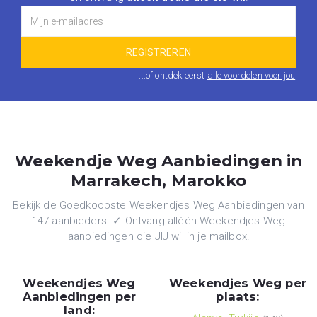
...of ontdek eerst
alle voordelen voor jou
.
Weekendje Weg Aanbiedingen in
Marrakech, Marokko
Bekijk de Goedkoopste Weekendjes Weg Aanbiedingen van
147 aanbieders. ✓ Ontvang alléén Weekendjes Weg
aanbiedingen die JIJ wil in je mailbox!
Weekendjes Weg
Weekendjes Weg per
Aanbiedingen per
plaats:
land: