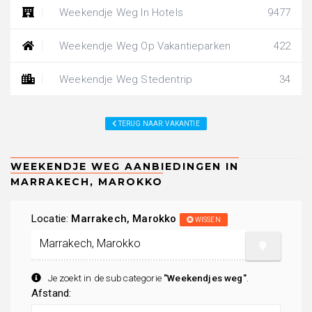
Weekendje Weg In Hotels
9477
Weekendje Weg Op Vakantieparken
422
Weekendje Weg Stedentrip
34
TERUG NAAR: VAKANTIE
Locatie:
Marrakech, Marokko
WISSEN
Je zoekt in de subcategorie
"Weekendjes weg"
.
Afstand: