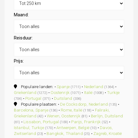
Maand:
Reisduur:
Prijs:
Populaire landen: •
Spanje
•
Nederland
•
(1711)
(1364)
Griekenland
•
Oostenrijk
•
Italië
•
Turkije
(1272)
(1071)
(1008)
•
Portugal
•
Duitsland
(704)
(371)
(336)
Populaire plaatsen: •
De Cocksdorp, Nederland
•
(135)
Barcelona, Spanje
•
Rome, Italië
•
Faliraki,
(136)
(118)
Griekenland
•
Wenen, Oostenrijk
•
Berlijn, Duitsland
(42)
(81)
•
Lissabon, Portugal
•
Parijs, Frankrijk
•
(61)
(109)
(52)
Istanbul, Turkije
•
Antwerpen, België
•
Davos,
(170)
(10)
Zwitserland
•
Bangkok, Thailand
•
Zagreb, Kroatië
(23)
(25)