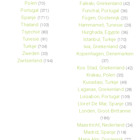
Polen
Faliraki, Griekenland
(70)
(42)
Portugal
Funchal, Portugal
(371)
(36)
Spanje
Fügen, Oostenrijk
(1711)
(25)
Thailand
Hammamet, Tunesie
(103)
(29)
Tsjechië
Hurghada, Egypte
(80)
(36)
Tunesië
Istanbul, Turkije
(91)
(170)
Turkije
Ixia, Griekenland
(704)
(24)
Zweden
Kopenhagen, Denemarken
(33)
Zwitserland
(194)
(37)
Kos Stad, Griekenland
(42)
Krakau, Polen
(35)
Kusadasi, Turkije
(49)
Laganas, Griekenland
(28)
Lissabon, Portugal
(109)
Lloret De Mar, Spanje
(35)
Londen, Groot-Brittannie
(186)
Maastricht, Nederland
(24)
Madrid, Spanje
(118)
Maria Alm, Oostenrijk
(27)