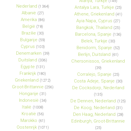
Alanya, Turkije
(149)
Nederland
(1364)
Antalya Lara, Turkije
(25)
Albanië
(27)
Athene, Griekenland
(41)
Amerika
(86)
Ayia Napa, Cyprus
(27)
België
(78)
Bangkok, Thailand
(25)
Brazilie
(30)
Barcelona, Spanje
(136)
Bulgarije
(59)
Belek, Turkije
(30)
Cyprus
(103)
Benidorm, Spanje
(52)
Denemarken
(39)
Berlijn, Duitsland
(61)
Duitsland
(336)
Chersonissos, Griekenland
Egypte
(131)
(39)
Frankrijk
(180)
Corralejo, Spanje
(25)
Griekenland
(1272)
Costa Adeje, Spanje
(30)
Groot-Brittannie
(256)
De Cocksdorp, Nederland
Hongarije
(31)
(135)
Indonesië
(34)
De Dennen, Nederland
(125)
Italië
(1008)
De Koog, Nederland
(31)
Kroatië
(56)
Den Haag, Nederland
(28)
Marokko
(61)
Edinburgh, Groot-Brittannie
Oostenrijk
(1071)
(25)