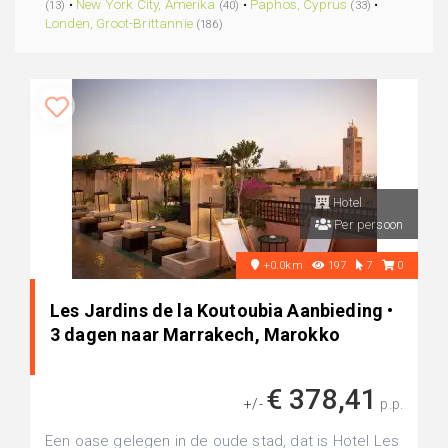
•
New York City, Amerika
•
Paphos, Cyprus
•
(13)
(40)
(33)
Londen, Groot-Brittannie
(186)
Hotel
Per persoon
+0.0km
197
7
0
Les Jardins de la Koutoubia Aanbieding •
3 dagen naar Marrakech, Marokko
€ 378,41
+/-
p.p.
Een oase gelegen in de oude stad, dat is Hotel Les