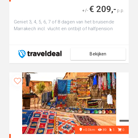
€ 209,-
+/-
p.p.
Geniet 3, 4, 5, 6, 7 of 8 dagen van het bruisende
Marrakech incl. vlucht en ontbijt of halfpension
Bekijken
+0.0km
89
1
0