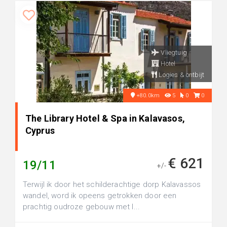
Vliegtuig
Hotel
Logies & ontbijt
+80.0km
5
0
0
The Library Hotel & Spa in Kalavasos,
Cyprus
€ 621
19/11
+/-
Terwijl ik door het schilderachtige dorp Kalavassos
wandel, word ik opeens getrokken door een
prachtig oudroze gebouw met l...