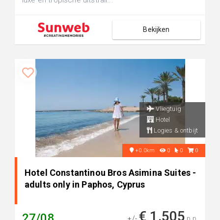
luxe en tropische uitstrali...
Bekijken
Vliegtuig
Hotel
Logies & ontbijt
+0.0km
0
0
0
Hotel Constantinou Bros Asimina Suites -
adults only in Paphos, Cyprus
€ 1.505
27/08
+/-
p.p.