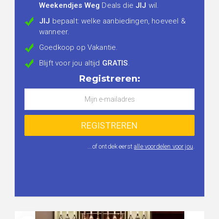
Weekendjes Weg
Deals die
JIJ
wil.
JIJ
bepaalt: welke aanbiedingen, hoeveel &
wanneer.
Goedkoop op Vakantie.
Blijft voor jou altijd
GRATIS
.
Registreren:
...of ontdek eerst
alle voordelen voor jou
.