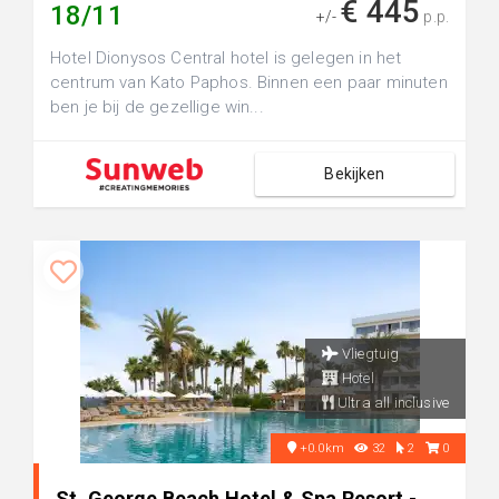
€ 445
18/11
+/-
p.p.
Hotel Dionysos Central hotel is gelegen in het
centrum van Kato Paphos. Binnen een paar minuten
ben je bij de gezellige win...
Bekijken
Vliegtuig
Hotel
Ultra all inclusive
+0.0km
32
2
0
St. George Beach Hotel & Spa Resort -