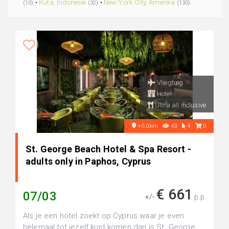
•
Kuta, Indonesie
•
New York City, Amerika
(10)
(32)
(130)
Vliegtuig
Hotel
Ultra all inclusive
+0.0km
43
4
0
St. George Beach Hotel & Spa Resort -
adults only in Paphos, Cyprus
€ 661
07/03
+/-
p.p.
Als je een hotel zoekt op Cyprus waar je even
helemaal tot jezelf kunt komen dan is St. George