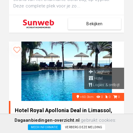
Deze complete plek voor je zo...
Bekijken
Vliegtuig
Hotel
Logies & ontbijt
+60.0km
0
0
0
Hotel Royal Apollonia Deal in Limassol,
Cyprus
Dagaanbiedingen-overzicht.nl
gebruikt cookies:
MEER INFORMATIE
VERBERG DEZE MELDING