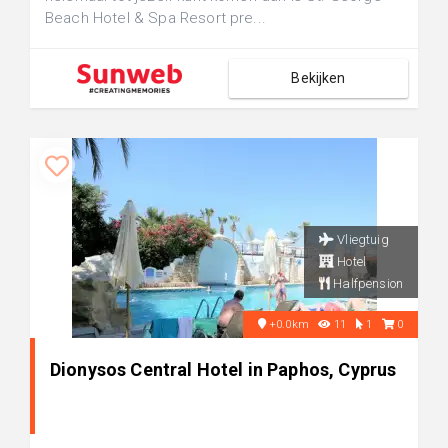
Beach Hotel & Spa Resort pre...
Bekijken
Vliegtuig
Hotel
Halfpension
+0.0km
11
1
0
Dionysos Central Hotel in Paphos, Cyprus