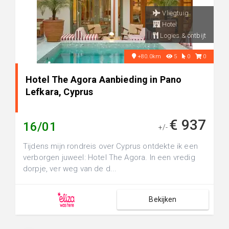
Vliegtuig
Hotel
Logies & ontbijt
+80.0km
5
0
0
Hotel The Agora Aanbieding in Pano
Lefkara, Cyprus
€ 937
16/01
+/-
Tijdens mijn rondreis over Cyprus ontdekte ik een
verborgen juweel: Hotel The Agora. In een vredig
dorpje, ver weg van de d...
Bekijken