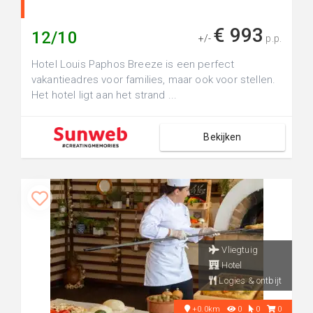
€ 993
12/10
+/-
p.p.
Hotel Louis Paphos Breeze is een perfect
vakantieadres voor families, maar ook voor stellen.
Het hotel ligt aan het strand ...
Bekijken
Vliegtuig
Hotel
Logies & ontbijt
+0.0km
0
0
0