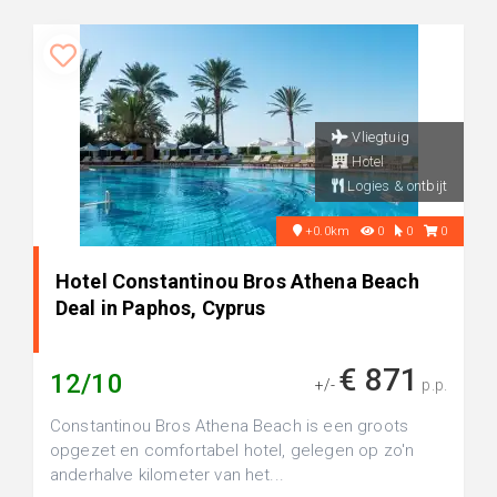
Vliegtuig
Hotel
Logies & ontbijt
+0.0km
0
0
0
Hotel Constantinou Bros Athena Beach
Deal in Paphos, Cyprus
€ 871
12/10
+/-
p.p.
Constantinou Bros Athena Beach is een groots
opgezet en comfortabel hotel, gelegen op zo'n
anderhalve kilometer van het...