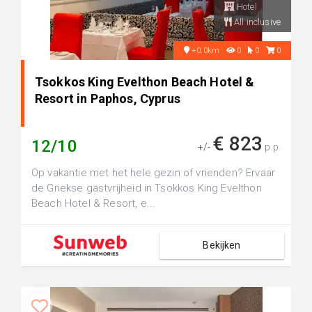
Hotel
All inclusive
+0.0km
0
0
0
Tsokkos King Evelthon Beach Hotel &
Resort in Paphos, Cyprus
€ 823
12/10
+/-
p.p.
Op vakantie met het hele gezin of vrienden? Ervaar
de Griekse gastvrijheid in Tsokkos King Evelthon
Beach Hotel & Resort, e...
Bekijken