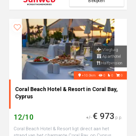
Bekijken
Vliegtuig
Aparthotel
Halfpension
+10.0km
0
0
0
Coral Beach Hotel & Resort in Coral Bay,
Cyprus
€ 973
12/10
+/-
p.p.
Coral Beach Hotel & Resort ligt direct aan het
strand van het charmante Coral Bay, op Cyprus.