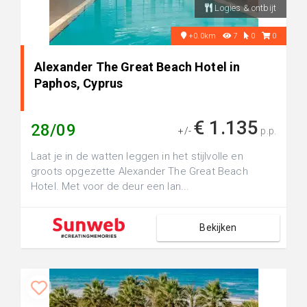
Logies & ontbijt
+0.0km
7
0
0
Alexander The Great Beach Hotel in
Paphos, Cyprus
€ 1.135
28/09
+/-
p.p.
Laat je in de watten leggen in het stijlvolle en
groots opgezette Alexander The Great Beach
Hotel. Met voor de deur een lan...
Bekijken