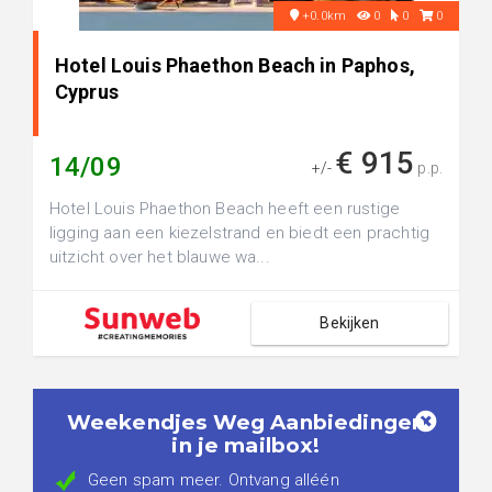
+0.0km
0
0
0
Hotel Louis Phaethon Beach in Paphos,
Cyprus
€ 915
14/09
+/-
p.p.
Hotel Louis Phaethon Beach heeft een rustige
ligging aan een kiezelstrand en biedt een prachtig
uitzicht over het blauwe wa...
Bekijken
Weekendjes Weg Aanbiedingen
in je mailbox!
Geen spam meer. Ontvang alléén