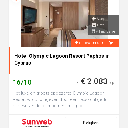
Vliegtuig
Hotel
All inclusive
+0.0km
0
0
0
Hotel Olympic Lagoon Resort Paphos in
Cyprus
€ 2.083
16/10
+/-
p.p.
Het luxe en groots opgezette Olympic Lagoon
Resort wordt omgeven door een reusachtige tuin
met wuivende palmbomen en ligt o...
Bekijken