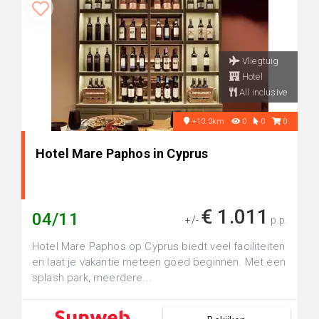
Vliegtuig
Hotel
All inclusive
+10.0km
0
0
0
Hotel Mare Paphos in Cyprus
€ 1.011
04/11
+/-
p.p.
Hotel Mare Paphos op Cyprus biedt veel faciliteiten
en laat je vakantie meteen goed beginnen. Met een
splash park, meerdere...