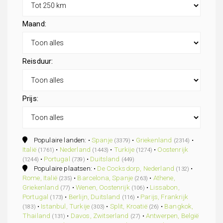
Maand:
Reisduur:
Prijs:
Populaire landen: •
Spanje
•
Griekenland
•
(3379)
(2314)
Italië
•
Nederland
•
Turkije
•
Oostenrijk
(1761)
(1443)
(1274)
•
Portugal
•
Duitsland
(1244)
(739)
(449)
Populaire plaatsen: •
De Cocksdorp, Nederland
•
(132)
Rome, Italië
•
Barcelona, Spanje
•
Athene,
(235)
(263)
Griekenland
•
Wenen, Oostenrijk
•
Lissabon,
(77)
(106)
Portugal
•
Berlijn, Duitsland
•
Parijs, Frankrijk
(173)
(116)
•
Istanbul, Turkije
•
Split, Kroatië
•
Bangkok,
(183)
(303)
(26)
Thailand
•
Davos, Zwitserland
•
Antwerpen, België
(131)
(27)