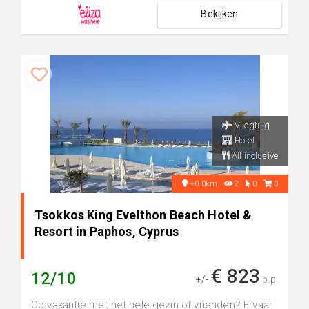
Bekijken
Vliegtuig
Hotel
All inclusive
+0.0km
2
0
0
Tsokkos King Evelthon Beach Hotel &
Resort in Paphos, Cyprus
€ 823
12/10
+/-
p.p.
Op vakantie met het hele gezin of vrienden? Ervaar