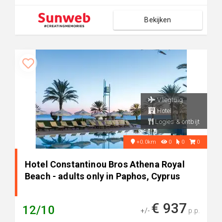
Bekijken
Vliegtuig
Hotel
Logies & ontbijt
+0.0km
0
0
0
Hotel Constantinou Bros Athena Royal
Beach - adults only in Paphos, Cyprus
€ 937
12/10
+/-
p.p.