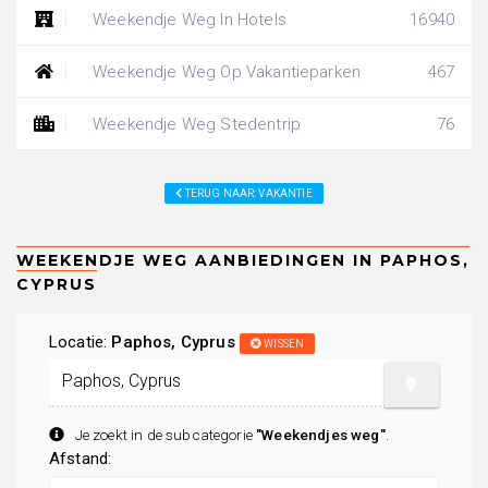
Weekendje Weg In Hotels
16940
Weekendje Weg Op Vakantieparken
467
Weekendje Weg Stedentrip
76
TERUG NAAR: VAKANTIE
Locatie:
Paphos, Cyprus
WISSEN
Je zoekt in de subcategorie
"Weekendjes weg"
.
Afstand: