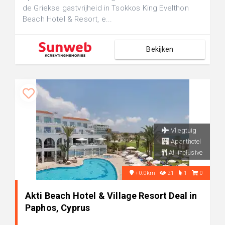
de Griekse gastvrijheid in Tsokkos King Evelthon
Beach Hotel & Resort, e...
Bekijken
Vliegtuig
Aparthotel
All inclusive
+0.0km
21
1
0
Akti Beach Hotel & Village Resort Deal in
Paphos, Cyprus