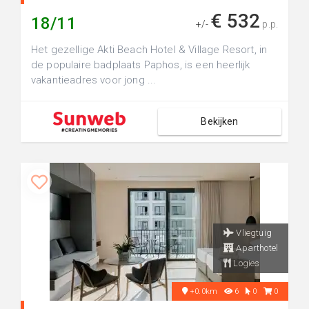
€ 532
18/11
+/-
p.p.
Het gezellige Akti Beach Hotel & Village Resort, in
de populaire badplaats Paphos, is een heerlijk
vakantieadres voor jong ...
Bekijken
Vliegtuig
Aparthotel
Logies
+0.0km
6
0
0