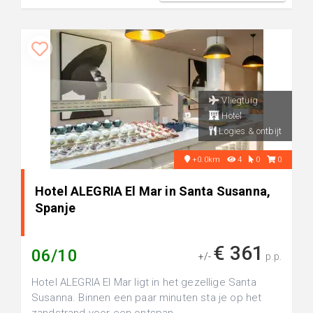
Vliegtuig
Hotel
Logies & ontbijt
+0.0km
4
0
0
Hotel ALEGRIA El Mar in Santa Susanna,
Spanje
€ 361
06/10
+/-
p.p.
Hotel ALEGRIA El Mar ligt in het gezellige Santa
Susanna. Binnen een paar minuten sta je op het