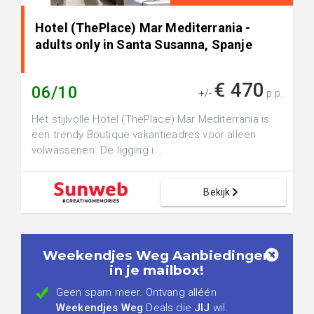
Hotel (ThePlace) Mar Mediterrania -
adults only in Santa Susanna, Spanje
€ 470
06/10
+/-
p.p.
Het stijlvolle Hotel (ThePlace) Mar Mediterrania is
een trendy Boutique vakantieadres voor alleen
volwassenen. De ligging i...
Bekijk
Weekendjes Weg Aanbiedingen
in je mailbox!
Geen spam meer. Ontvang alléén
Weekendjes Weg
Deals die
JIJ
wil.