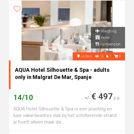
Vliegtuig
Hotel
Halfpension
+0.0km
10
1
0
AQUA Hotel Silhouette & Spa - adults
only in Malgrat De Mar, Spanje
€ 497
14/10
+/-
p.p.
AQUA Hotel Silhouette & Spa is een prachtig en
luxe vakantieadres vlak bij het schitterende strand:
je hoeft alleen maar de...