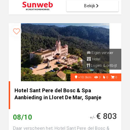
Bekijk
Eigen vervoer
Hotel
Logies & ontbijt
+10.0km
3
0
0
Hotel Sant Pere del Bosc & Spa
Aanbieding in Lloret De Mar, Spanje
€ 803
08/10
+/-
Daar verscheen het: Hotel Sant Pere del Bosc &