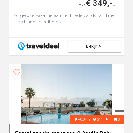
€ 349,-
+/-
p.p.
Zorgeloze vakantie aan het brede zandstrand met
alles binnen handbereik!
Bekijk
+0.0km
211
4
0
Geniet van de zon in een 4-Adults Only