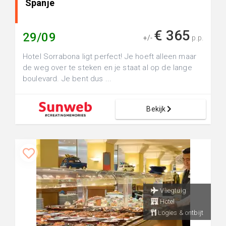
Spanje
€ 365
29/09
+/-
p.p.
Hotel Sorrabona ligt perfect! Je hoeft alleen maar
de weg over te steken en je staat al op de lange
boulevard. Je bent dus ...
Bekijk
Vliegtuig
Hotel
Logies & ontbijt