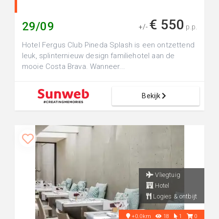
€ 550
29/09
+/-
p.p.
Hotel Fergus Club Pineda Splash is een ontzettend
leuk, splinternieuw design familiehotel aan de
mooie Costa Brava. Wanneer...
Bekijk
Vliegtuig
Hotel
Logies & ontbijt
+0.0km
18
1
0