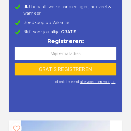
JIJ
bepaalt: welke aanbiedingen, hoeveel &
wanneer.
Goedkoop op Vakantie.
Blijft voor jou altijd
GRATIS
.
Registreren:
...of ontdek eerst
alle voordelen voor jou
.