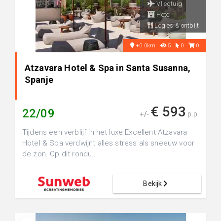
Vliegtuig
Hotel
Logies & ontbijt
+0.0km
5
0
0
Atzavara Hotel & Spa in Santa Susanna,
Spanje
€ 593
22/09
+/-
p.p.
Tijdens een verblijf in het luxe Excellent Atzavara
Hotel & Spa verdwijnt alles stress als sneeuw voor
de zon. Op dit rondu...
Bekijk