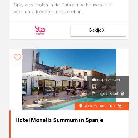
Spa, verscholen in de Catalaanse heuvels, een
voormalig klooster met de char...
Bekijk
Eigen vervoer
Hotel
Logies & ontbijt
+40.0km
2
0
0
Hotel Monells Summum in Spanje