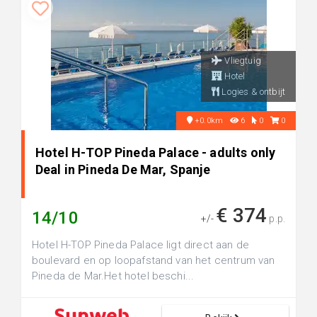
Vliegtuig
Hotel
Logies & ontbijt
+0.0km
6
0
0
Hotel H-TOP Pineda Palace - adults only
Deal in Pineda De Mar, Spanje
€ 374
14/10
+/-
p.p.
Hotel H-TOP Pineda Palace ligt direct aan de
boulevard en op loopafstand van het centrum van
Pineda de Mar.Het hotel beschi...