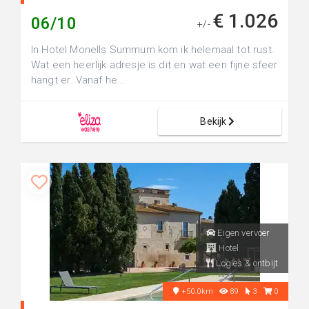
€ 1.026
06/10
+/-
In Hotel Monells Summum kom ik helemaal tot rust.
Wat een heerlijk adresje is dit en wat een fijne sfeer
hangt er. Vanaf he...
Bekijk
Eigen vervoer
Hotel
Logies & ontbijt
+50.0km
89
3
0