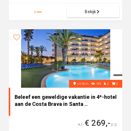
Bekijk
+0.0km
189
2
0
Beleef een geweldige vakantie in 4*-hotel
aan de Costa Brava in Santa ..
€ 269,-
+/-
p.p.