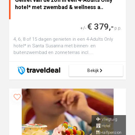
hotel* met zwembad & wellness a..
€ 379,-
+/-
p.p.
4, 6, 8 of 15 dagen genieten in een 4-Adults Only
hotel* in Santa Susanna met binnen- en
buitenzwembad en zonneterras incl....
Bekijk
Vliegtuig
Hotel
Halfpension