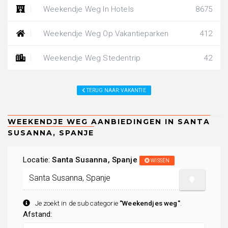
Weekendje Weg In Hotels
8675
Weekendje Weg Op Vakantieparken
412
Weekendje Weg Stedentrip
42
TERUG NAAR: VAKANTIE
Locatie:
Santa Susanna, Spanje
WISSEN
Je zoekt in de subcategorie
"Weekendjes weg"
.
Afstand: