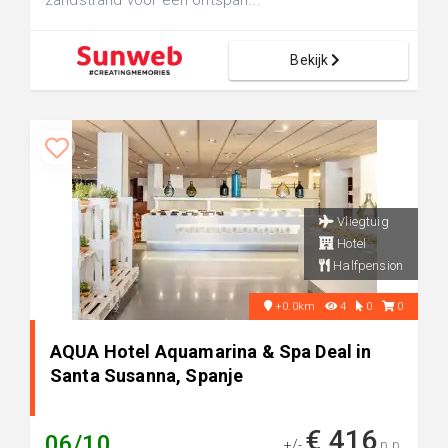
zandstrand voor een ontspan...
Bekijk
Vliegtuig
Hotel
Halfpension
+0.0km
4
0
0
AQUA Hotel Aquamarina & Spa Deal in
Santa Susanna, Spanje
€ 416
06/10
+/-
p.p.