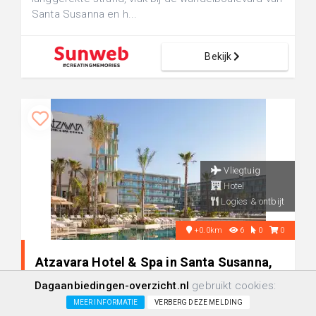
Santa Susanna en h...
Bekijk
Vliegtuig
Hotel
Logies & ontbijt
+0.0km
6
0
0
Atzavara Hotel & Spa in Santa Susanna,
Spanje
Dagaanbiedingen-overzicht.nl
gebruikt cookies:
MEER INFORMATIE
VERBERG DEZE MELDING