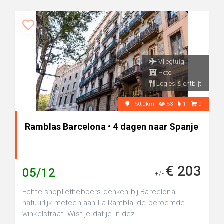
Vliegtuig
Hotel
Logies & ontbijt
+50.0km
53
1
0
Ramblas Barcelona • 4 dagen naar Spanje
€ 203
05/12
+/-
Echte shopliefhebbers denken bij Barcelona
natuurlijk meteen aan La Rambla, de beroemde
winkelstraat. Wist je dat je in dez...