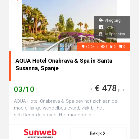
Vliegtuig
Hotel
Halfpension
+0.0km
3
0
0
AQUA Hotel Onabrava & Spa in Santa
Susanna, Spanje
€ 478
03/10
+/-
p.p.
AQUA Hotel Onabrava & Spa bevindt zich aan de
mooie, lange wandelboulevard, vlak bij het
schitterende strand. Het moderne h...
Bekijk