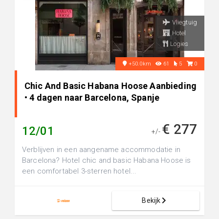
Vliegtuig
Hotel
Logies
+50.0km
61
5
0
Chic And Basic Habana Hoose Aanbieding
• 4 dagen naar Barcelona, Spanje
€ 277
12/01
+/-
Verblijven in een aangename accommodatie in
Barcelona? Hotel chic and basic Habana Hoose is
een comfortabel 3-sterren hotel...
Bekijk