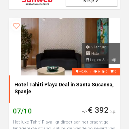
Bekijk
Vliegtuig
Hotel
Logies & ontbijt
+0.0km
6
0
0
Hotel Tahiti Playa Deal in Santa Susanna,
Spanje
€ 392
07/10
+/-
p.p.
Het luxe Tahiti Playa ligt direct aan het prachtige,
langgerekte strand, vlak bij de wandelboulevard van