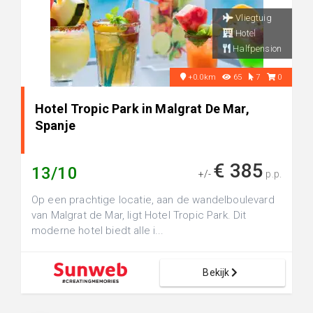
Vliegtuig
Hotel
Halfpension
+0.0km
65
7
0
Hotel Tropic Park in Malgrat De Mar,
Spanje
€ 385
13/10
+/-
p.p.
Op een prachtige locatie, aan de wandelboulevard
van Malgrat de Mar, ligt Hotel Tropic Park. Dit
moderne hotel biedt alle i...
Bekijk