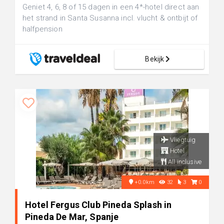
Geniet 4, 6, 8 of 15 dagen in een 4*-hotel direct aan
het strand in Santa Susanna incl. vlucht & ontbijt of
halfpension
Bekijk
Vliegtuig
Hotel
All inclusive
+0.0km
32
3
0
Hotel Fergus Club Pineda Splash in
Pineda De Mar, Spanje