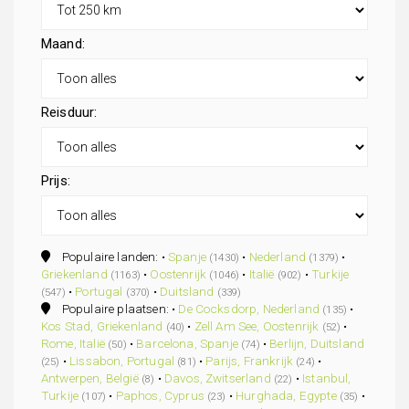
Maand:
Reisduur:
Prijs:
Populaire landen: •
Spanje
•
Nederland
•
(1430)
(1379)
Griekenland
•
Oostenrijk
•
Italië
•
Turkije
(1163)
(1046)
(902)
•
Portugal
•
Duitsland
(547)
(370)
(339)
Populaire plaatsen: •
De Cocksdorp, Nederland
•
(135)
Kos Stad, Griekenland
•
Zell Am See, Oostenrijk
•
(40)
(52)
Rome, Italië
•
Barcelona, Spanje
•
Berlijn, Duitsland
(50)
(74)
•
Lissabon, Portugal
•
Parijs, Frankrijk
•
(25)
(81)
(24)
Antwerpen, België
•
Davos, Zwitserland
•
Istanbul,
(8)
(22)
Turkije
•
Paphos, Cyprus
•
Hurghada, Egypte
•
(107)
(23)
(35)