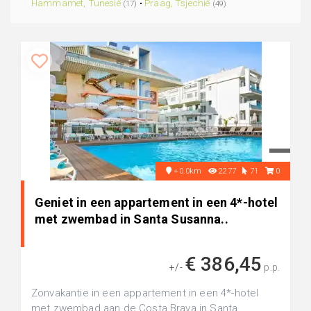
Hammamet, Tunesië
•
Praag, Tsjechië
(17)
(49)
+0.0km
2277
71
0
Geniet in een appartement in een 4*-hotel
met zwembad in Santa Susanna..
€ 386,45
+/-
p.p.
Zonvakantie in een appartement in een 4*-hotel
met zwembad aan de Costa Brava in Santa