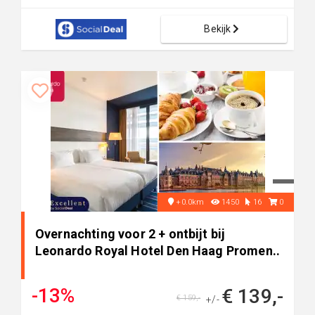
Bekijk
+0.0km
1450
16
0
Overnachting voor 2 + ontbijt bij
Leonardo Royal Hotel Den Haag Promen..
-13%
€ 139,-
€ 159,-
+/-