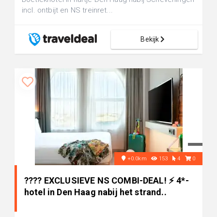
incl. ontbijt en NS treinret...
Bekijk
+0.0km
153
4
0
???? EXCLUSIEVE NS COMBI-DEAL! ⚡ 4*-
hotel in Den Haag nabij het strand..