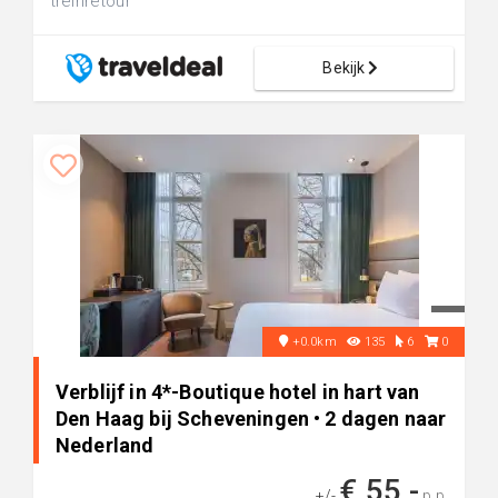
treinretour
Bekijk
+0.0km
135
6
0
Verblijf in 4*-Boutique hotel in hart van
Den Haag bij Scheveningen • 2 dagen naar
Nederland
€ 55,-
+/-
p.p.