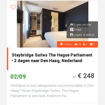
Eigen vervoer
Hotel
Logies & ontbijt
+0.0km
16
1
0
Staybridge Suites The Hague Parliament
• 2 dagen naar Den Haag, Nederland
€ 248
02/09
+/-
Verblijven in een aangename accommodatie in Den
Haag? Hotel Staybridge Suites The Hague
Parliament is een luxe 4-sterren ho...