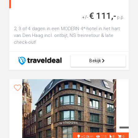
€ 111,-
+/-
p.p.
2, 3 of 4 dagen in een MODERN 4*-hotel in het hart
van Den Haag incl. ontbijt, NS treinretour & late
check-out!
Bekijk
+0.0km
116
8
0