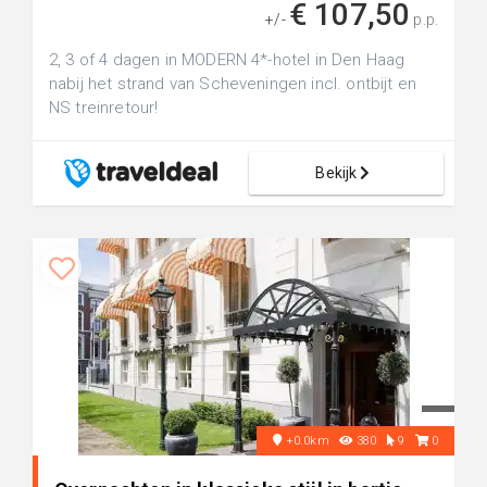
€ 107,50
+/-
p.p.
2, 3 of 4 dagen in MODERN 4*-hotel in Den Haag
nabij het strand van Scheveningen incl. ontbijt en
NS treinretour!
Bekijk
+0.0km
380
9
0