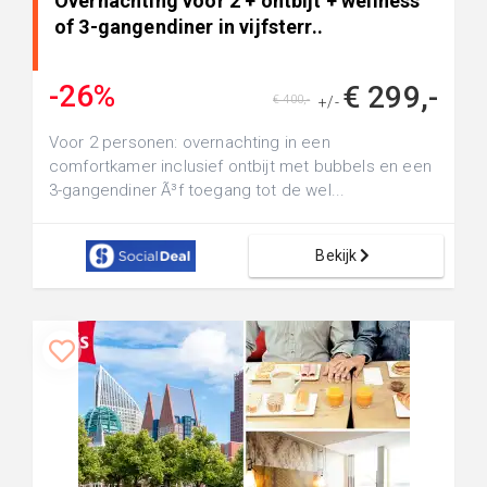
Overnachting voor 2 + ontbijt + wellness
of 3-gangendiner in vijfsterr..
-26%
€ 299,-
€ 400,-
+/-
Voor 2 personen: overnachting in een
comfortkamer inclusief ontbijt met bubbels en een
3-gangendiner Ã³f toegang tot de wel...
Bekijk