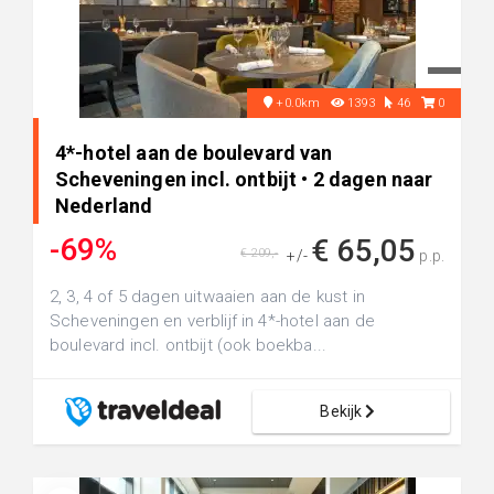
+0.0km
1393
46
0
4*-hotel aan de boulevard van
Scheveningen incl. ontbijt • 2 dagen naar
Nederland
-69%
€ 65,05
€ 209,-
+/-
p.p.
2, 3, 4 of 5 dagen uitwaaien aan de kust in
Scheveningen en verblijf in 4*-hotel aan de
boulevard incl. ontbijt (ook boekba...
Bekijk