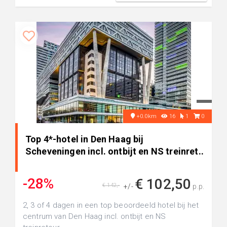
+0.0km
16
1
0
Top 4*-hotel in Den Haag bij
Scheveningen incl. ontbijt en NS treinret..
-28%
€ 102,50
€ 142,-
+/-
p.p.
2, 3 of 4 dagen in een top beoordeeld hotel bij het
centrum van Den Haag incl. ontbijt en NS