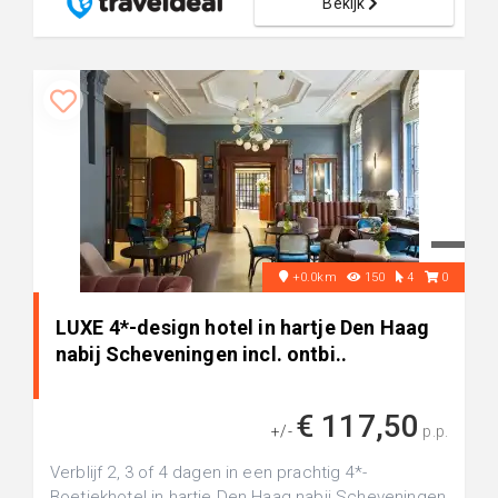
Bekijk
+0.0km
150
4
0
LUXE 4*-design hotel in hartje Den Haag
nabij Scheveningen incl. ontbi..
€ 117,50
+/-
p.p.
Verblijf 2, 3 of 4 dagen in een prachtig 4*-
Boetiekhotel in hartje Den Haag nabij Scheveningen