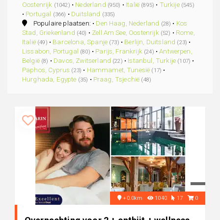
Oostenrijk
•
Nederland
•
Italië
•
Turkije
(1042)
(950)
(895)
(545)
•
Portugal
•
Duitsland
(366)
(335)
Populaire plaatsen: •
Den Haag, Nederland
•
Kos
(28)
Stad, Griekenland
•
Zell Am See, Oostenrijk
•
Rome,
(40)
(52)
Italië
•
Barcelona, Spanje
•
Berlijn, Duitsland
•
(49)
(73)
(23)
Lissabon, Portugal
•
Parijs, Frankrijk
•
Antwerpen,
(80)
(24)
België
•
Davos, Zwitserland
•
Istanbul, Turkije
•
(8)
(22)
(107)
Paphos, Cyprus
•
Hammamet, Tunesië
•
(23)
(17)
Hurghada, Egypte
•
Praag, Tsjechië
(35)
(48)
+0.0km
1040
17
0