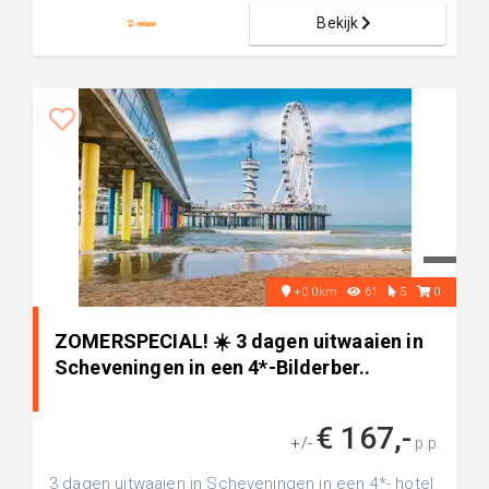
Bekijk
+0.0km
61
5
0
ZOMERSPECIAL! ☀️ 3 dagen uitwaaien in
Scheveningen in een 4*-Bilderber..
€ 167,-
+/-
p.p.
3 dagen uitwaaien in Scheveningen in een 4*- hotel