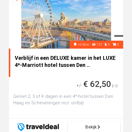
+0.0km
137
9
0
Verblijf in een DELUXE kamer in het LUXE
4*-Marriott hotel tussen Den ..
€ 62,50
+/-
p.p.
Geniet 2, 3 of 4 dagen in een 4*-hotel tussen Den
Haag en Scheveningen incl. ontbijt
Bekijk