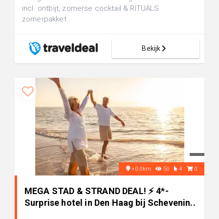
incl. ontbijt, zomerse cocktail & RITUALS
zomerpakket
Bekijk
+0.0km
50
4
0
MEGA STAD & STRAND DEAL! ⚡ 4*-
Surprise hotel in Den Haag bij Schevenin..