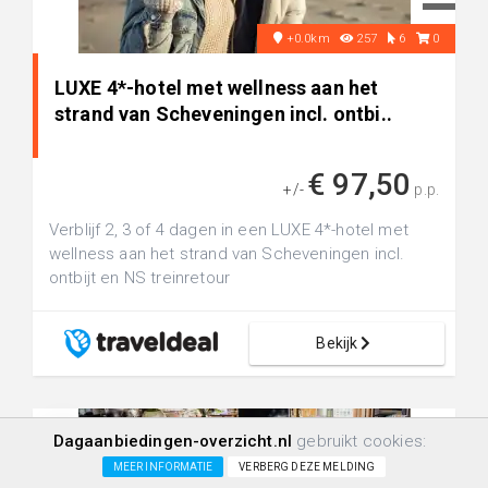
+0.0km
257
6
0
LUXE 4*-hotel met wellness aan het
strand van Scheveningen incl. ontbi..
€ 97,50
+/-
p.p.
Verblijf 2, 3 of 4 dagen in een LUXE 4*-hotel met
wellness aan het strand van Scheveningen incl.
ontbijt en NS treinretour
Bekijk
Dagaanbiedingen-overzicht.nl
gebruikt cookies:
MEER INFORMATIE
VERBERG DEZE MELDING