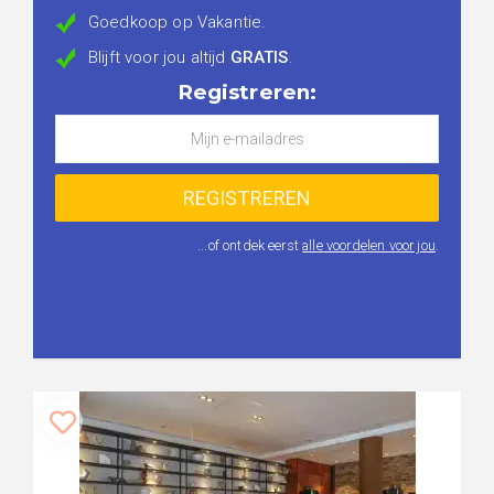
Goedkoop op Vakantie.
Blijft voor jou altijd
GRATIS
.
Registreren:
...of ontdek eerst
alle voordelen voor jou
.