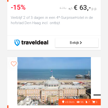
-15%
€ 63,-
€ 74,-
+/-
p.p.
Verblijf 2 of 3 dagen in een 4*-SurpriseHotel in de
hofstad Den Haag incl. ontbijt
Bekijk
+0.0km
96
7
0