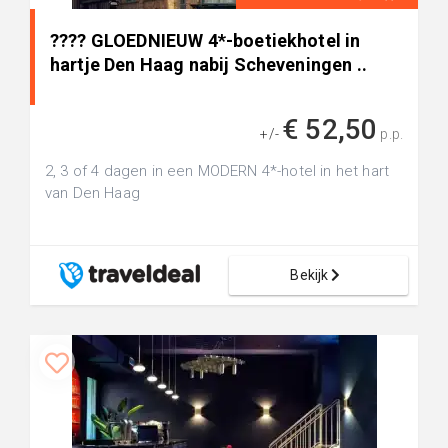
???? GLOEDNIEUW 4*-boetiekhotel in
hartje Den Haag nabij Scheveningen ..
€ 52,50
+/-
p.p.
2, 3 of 4 dagen in een MODERN 4*-hotel in het hart
van Den Haag
Bekijk